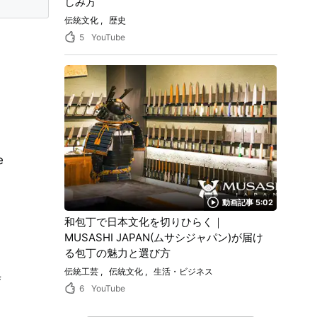
しみ方
伝統文化
歴史
5
YouTube
e
動画記事 5:02
和包丁で日本文化を切りひらく｜
MUSASHI JAPAN(ムサシジャパン)が届け
る包丁の魅力と選び方
伝統工芸
伝統文化
生活・ビジネス
寺
6
YouTube