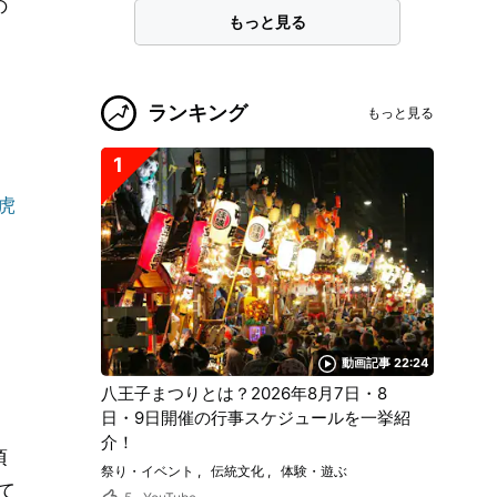
の
もっと見る
ランキング
もっと見る
1
虎
動画記事 22:24
八王子まつりとは？2026年8月7日・8
日・9日開催の行事スケジュールを一挙紹
介！
頃
祭り・イベント
伝統文化
体験・遊ぶ
て