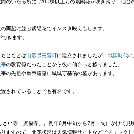
内のいたる所に1,200株以上もの紫陽花が咲き誇り、仙台
段の両脇に並ぶ紫陽花でインスタ映えもします。
ができます。
、もともとは
山形県高畠町
に建立されましたが、
戦国時代
に
政宗
の教育係だったことから後に仙台へと移りました。
政宗の先祖や重臣遠藤山城城守基信の墓があります。
。
設置されていることでも有名です。
？
あじさい寺「資福寺」。例年6月中旬から7月上旬にかけて見
わりますので、開花状況は天気情報サイトなどでチェックし