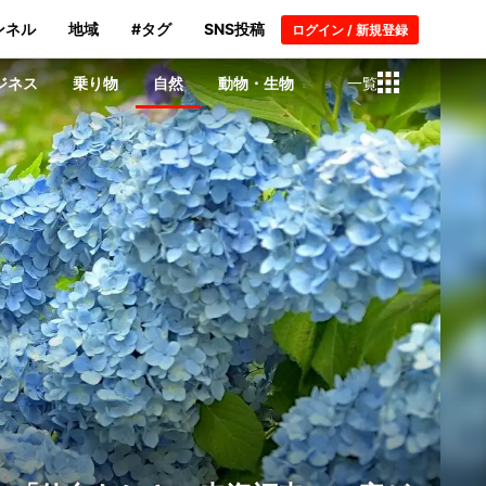
ンネル
地域
#タグ
SNS投稿
ログイン / 新規登録
ジネス
乗り物
自然
動物・生物
一覧