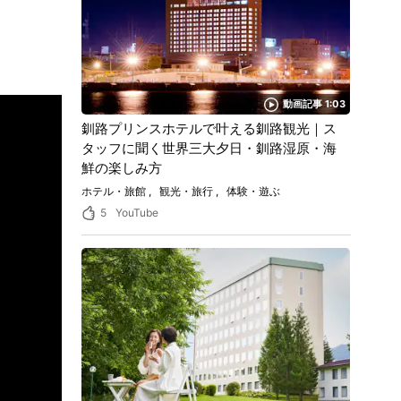
動画記事 1:03
釧路プリンスホテルで叶える釧路観光｜ス
タッフに聞く世界三大夕日・釧路湿原・海
鮮の楽しみ方
ホテル・旅館
観光・旅行
体験・遊ぶ
5
YouTube