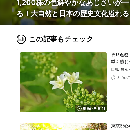
1,200株の色鮮やかなあじさい
る！大自然と日本の歴史文化溢れ
この記事もチェック
鹿児島県
季を感じ
自然
観光
8
You
動画記事 5:41
東京都心