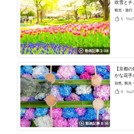
吹雪とチ
観光・旅行
5
You
動画記事 2:38
【京都の
かな花手
自然
観光
9
You
動画記事 8:16