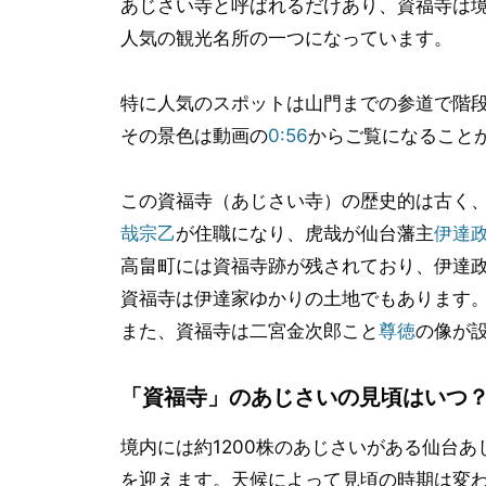
あじさい寺と呼ばれるだけあり、資福寺は境
人気の観光名所の一つになっています。
特に人気のスポットは山門までの参道で階
その景色は動画の
0:56
からご覧になること
この資福寺（あじさい寺）の歴史的は古く
哉宗乙
が住職になり、虎哉が仙台藩主
伊達
高畠町には資福寺跡が残されており、伊達
資福寺は伊達家ゆかりの土地でもあります
また、資福寺は二宮金次郎こと
尊徳
の像が
「資福寺」のあじさいの見頃はいつ
境内には約1200株のあじさいがある仙台
を迎えます。天候によって見頃の時期は変