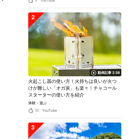
5
YouTube
2
動画記事 2:38
火起こし器の使い方！火持ちは良いが火つ
けが難しい「オガ炭」も楽々！チャコール
スターターの使い方を紹介
体験・遊ぶ
10
YouTube
3