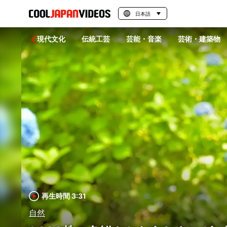
日本語
統文化
現代文化
伝統工芸
芸能・音楽
芸術・建築物
再生時間 3:31
自然