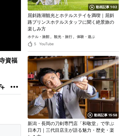
動画記事 1:02
屈斜路湖観光とホテルステイを満喫｜屈斜
路プリンスホテルスタッフに聞く絶景旅の
楽しみ方
ホテル・旅館
観光・旅行
体験・遊ぶ
5
YouTube
寺資福
動画記事 15:58
新潟・長岡の刀剣専門店「和敬堂」で学ぶ
日本刀｜三代目店主が語る魅力・歴史・楽