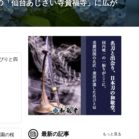
市の「仙台あじさい寺資福寺」に広が
びりと四
最新の記事
もっと見る
公園の桜