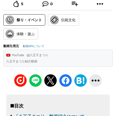
5
0
祭り・イベント
伝統文化
体験・遊ぶ
動画引用元
動画APIについて
YouTube
@八王子まつり
八王子まつり紹介動画
■目次