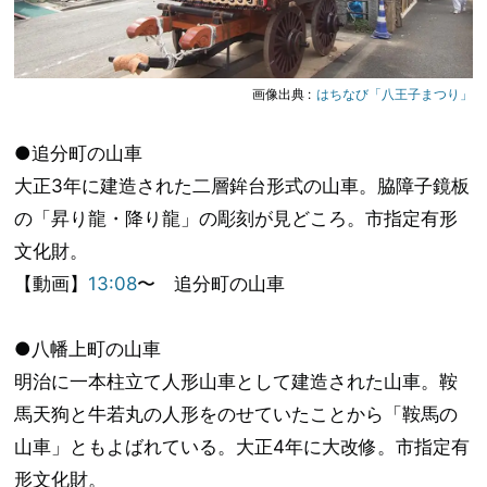
画像出典 :
はちなび「八王子まつり」
●追分町の山車
大正3年に建造された二層鉾台形式の山車。脇障子鏡板
の「昇り龍・降り龍」の彫刻が見どころ。市指定有形
文化財。
【動画】
13:08
〜 追分町の山車
●八幡上町の山車
明治に一本柱立て人形山車として建造された山車。鞍
馬天狗と牛若丸の人形をのせていたことから「鞍馬の
山車」ともよばれている。大正4年に大改修。市指定有
形文化財。