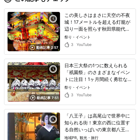
この美しさはまさに天空の不夜
城！17メートルを超える灯籠が
辺り一面を照らす秋田県能代市
の能代七夕は一度は見たい日本
祭り・イベント
の可憐なお祭り！
3
YouTube
動画記事 2:57
日本三大祭の1つに数えられる
「祇園祭」のさまざまなイベン
トに注目！1ヶ月間続く勇壮なお
祭りは見どころたっぷりで多く
祭り・イベント
の観光客から人気を集める！
3
YouTube
動画記事 7:51
「八王子」は高尾山で世界中に
知られる街！東京の西に位置す
る自然いっぱいの東京都八王子
市はグルメ、観光、歴史も楽し
地域PR
観光・旅行