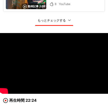
める最高の街だった！
8
YouTube
動画記事 2:38
もっとチェックする
再生時間 22:24