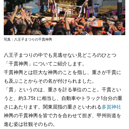
写真：八王子まつりの千貫神輿
八王子まつりの中でも見逃せない見どころのひとつ
「千貫神輿」についてご紹介します。
千貫神輿とは巨大な神輿のことを指し、重さが千貫に
も及ぶことからその名が付けられました。
「貫」というのは、重さを計る単位のこと。千貫とい
うと、約3.75t に相当し、自動車やトラック1台分の重
さにあたります。関東屈指の重さといわれる
多賀神社
神輿の千貫神輿を皆で力を合わせて担ぎ、甲州街道を
進む姿は壮観そのもの。