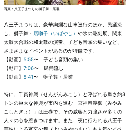
写真：八王子まつりの獅子舞・居囃
八王子まつりは、豪華絢爛な山車巡行のほか、民踊流
し、獅子舞・
居囃子（いばやし）
や氷の彫刻展、関東
太鼓大合戦の和太鼓の演奏、子ども音頭の集いなど、
さまざまなイベントがあるのが特徴です。
【動画】
5:55
〜 子ども音頭の集い
【動画】
7:06
〜 民踊流し
【動画】
8:41
〜 獅子舞・居囃
特に、千貫神輿（せんがんみこし）と呼ばれる重さ約3
トンの巨大な神輿が市内を進む「宮神輿渡御（みやみ
こしとぎょ）」は圧巻で、その威容と力強さが多くの
人々の心を惹きつけます。また、夜に行われる八王子
芸妓による宵宮の舞（よいみやのまい）も人気のイベ