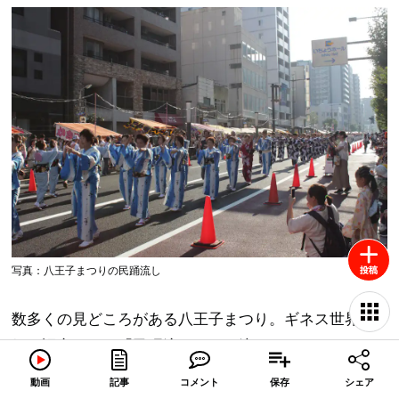
写真：八王子まつりの民踊流し
数多くの見どころがある八王子まつり。ギネス世界記
録に認定された「民踊流し」にも注目です。まつりで
は、約1.8km に渡る甲州街道に1500人ほどの浴衣姿の
動画
記事
コメント
保存
シェア
踊り手が集結し、一斉に踊ります。