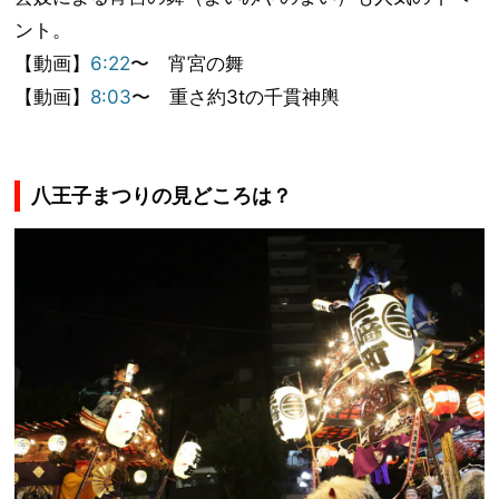
ント。
【動画】
6:22
〜 宵宮の舞
【動画】
8:03
〜 重さ約3tの千貫神輿
八王子まつりの見どころは？