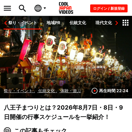
ログイン / 新規登録
祭り・イベント
地域PR
伝統文化
現代文化
伝統
祭り・イベント
伝統文化
体験・遊ぶ
再生時間 22:24
八王子まつりとは？2026年8月7日・8日・9
日開催の行事スケジュールを一挙紹介！
この記事もチェック