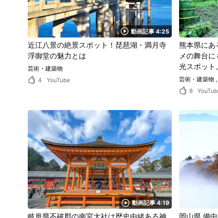
動画記事 4:25
近江八景の絶景スポット！琵琶湖・満月寺
熊本県にあ
浮御堂の魅力とは
メの舞台に
光スポット
芸術・建築物
るかのよう
芸術・建築物
4
YouTube
能！
8
YouTub
動画記事 4:19
岐阜県不破郡の南宮大社は歴史由緒ある神
岡山県 備