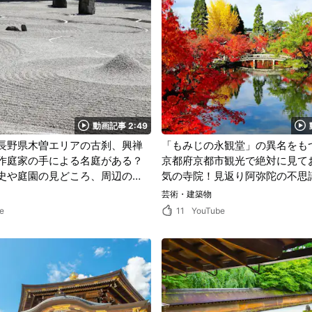
動画記事 2:49
長野県木曽エリアの古刹、興禅
「もみじの永観堂」の異名をも
作庭家の手による名庭がある？
京都府京都市観光で絶対に見て
史や庭園の見どころ、周辺の観
気の寺院！見返り阿弥陀の不思
ェックしよう！
残る魅力的な寺院で素敵な秋の
芸術・建築物
す
e
11
YouTube