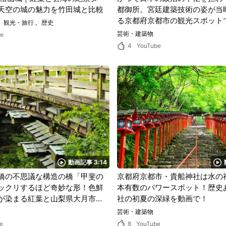
天空の城の魅力を竹田城と比較
都御所。宮廷建築技術の姿が当
る京都府京都市の観光スポット
観光・旅行
歴史
をたっぷり味わう！
芸術・建築物
be
4
YouTube
動画記事 3:14
橋の不思議な構造の橋「甲斐の
京都府京都市・貴船神社は水の
ックリするほど奇妙な形！色鮮
本有数のパワースポット！歴史
が染まる紅葉と山梨県大月市の
社の初夏の深緑を動画で！
トラストは一度は見てみたい絶
芸術・建築物
e
8
YouTube