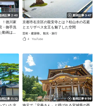
動画記事 2:40
動画記事 3:47
」！徳川家
京都市右京区の龍安寺とは？枯山水の石庭
宮・御手洗
とエリザベス女王も魅了した空間
た動画は必
芸術・建築物
観光・旅行
4
YouTube
動画記事 11:12
動画記事 6:56
っていた京
地元で「定義さん」と呼ばれる宮城県の西