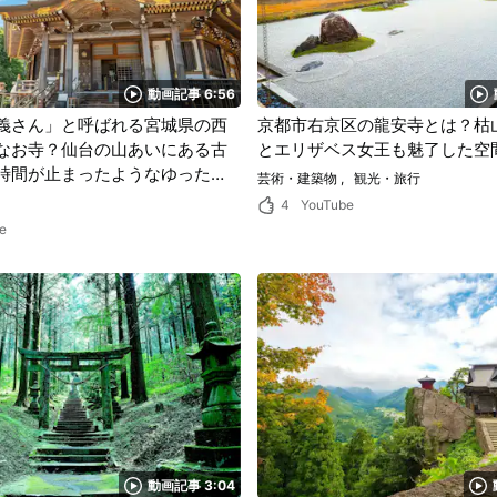
動画記事 6:56
義さん」と呼ばれる宮城県の西
京都市右京区の龍安寺とは？枯
なお寺？仙台の山あいにある古
とエリザベス女王も魅了した空
時間が止まったようなゆったり
芸術・建築物
観光・旅行
ときを過ごそう！
4
YouTube
e
動画記事 3:04