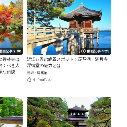
動画記事 2:00
動画記事 4:25
つ禅林寺は
近江八景の絶景スポット！琵琶湖・満月寺
おくべき人
浮御堂の魅力とは
議な伝説が
芸術・建築物
1日を過ご
4
YouTube