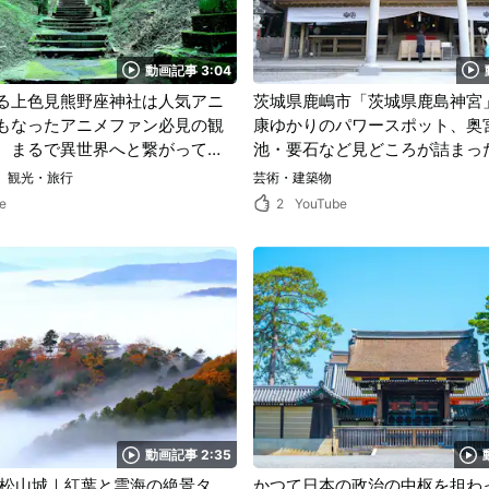
動画記事 3:04
る上色見熊野座神社は人気アニ
茨城県鹿嶋市「茨城県鹿島神宮
もなったアニメファン必見の観
康ゆかりのパワースポット、奥
。まるで異世界へと繋がってい
池・要石など見どころが詰まっ
な神秘的な雰囲気を動画で堪
見
観光・旅行
芸術・建築物
e
2
YouTube
動画記事 2:35
中松山城｜紅葉と雲海の絶景タ
かつて日本の政治の中枢を担わ