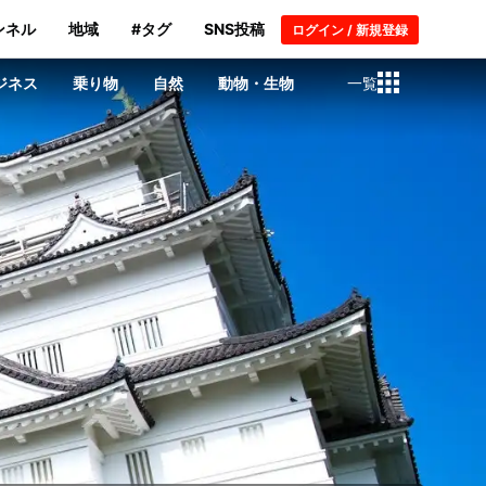
ンネル
地域
#タグ
SNS投稿
ログイン / 新規登録
ジネス
乗り物
自然
動物・生物
一覧