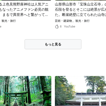
る上色見熊野座神社は人気アニ
山形県山形市「宝珠山立石寺」の
もなったアニメファン必見の観
石段を登るとそこには絶景が広
。まるで異世界へと繋がってい
た。断崖絶壁に立てられた山寺
な神秘的な雰囲気を動画で堪
芭蕉も一句詠んだ景勝地！
観光・旅行
芸術・建築物
観光・旅行
e
6
YouTube
もっと見る