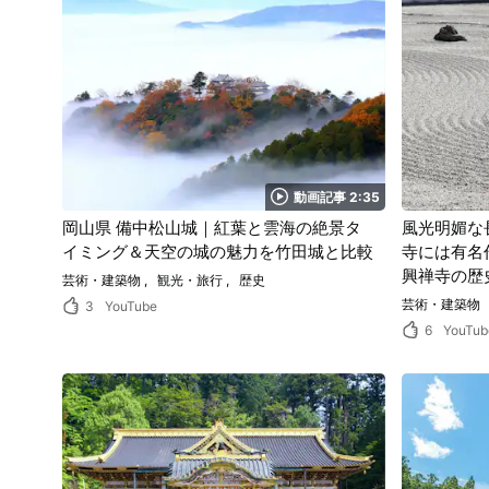
動画記事 2:35
岡山県 備中松山城｜紅葉と雲海の絶景タ
風光明媚な
イミング＆天空の城の魅力を竹田城と比較
寺には有名
興禅寺の歴
芸術・建築物
観光・旅行
歴史
光情報をチ
芸術・建築物
3
YouTube
6
YouTub