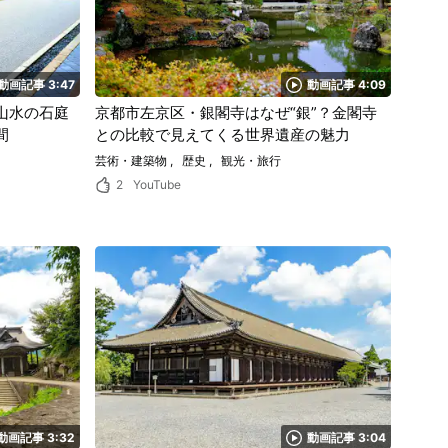
動画記事 3:47
動画記事 4:09
山水の石庭
京都市左京区・銀閣寺はなぜ“銀”？金閣寺
間
との比較で見えてくる世界遺産の魅力
芸術・建築物
歴史
観光・旅行
2
YouTube
動画記事 3:32
動画記事 3:04