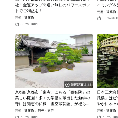
社！金運アップ間違い無しのパワースポッ
イミング＆
トでご利益を！
芸術・建築物
芸術・建築物
3
YouTu
8
YouTube
動画記事 2:46
京都府京都市「東寺」にある「観智院」の
日本三大奇
美しい庭園！多くの学僧を輩出した勉学の
猿橋」はビ
寺には知恵の仏様「虚空蔵菩薩」が祀られ
やかに木々
る。
奇矯のコン
芸術・建築物
観光・旅行
芸術・建築物
景だった。
6
YouTube
5
YouTub