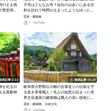
時のまま残
方寺はどんなお寺？仙台の山あいにある古
で歴史情緒
刹を訪れて時間が止まったようなゆったり
としたひとときを過ごそう！
芸術・建築物
7
YouTube
動画記事 2:22
動画記事 19:29
神を祀る日
岐阜県大野郡白川郷の合掌造りの伝統を守
ある貴船神
る若き茅葺職人！先人の知恵が詰まった世
界文化遺産の建築物は職人の高い技術によ
って作られる。
芸術・建築物
伝統文化
6
YouTube