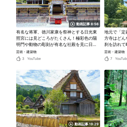
動画記事 8:56
有名な将軍、徳川家康を祭神とする日光東
地元で「定
照宮には見どころがたくさん！極彩色の陽
方寺はどん
明門や動物の彫刻が有名な社殿を見に日光
刹を訪れて
東照宮に出かけてみよう！
としたひと
芸術・建築物
芸術・建築物
3
YouTube
7
YouTub
動画記事 19:29