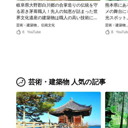
岐阜県大野郡白川郷の合掌造りの伝統を守
熊本県にあ
る若き茅葺職人！先人の知恵が詰まった世
メの舞台に
界文化遺産の建築物は職人の高い技術によ
光スポット
って作られる。
るかのよう
芸術・建築物
伝統文化
芸術・建築物
能！
6
YouTube
8
YouTub
芸術・建築物 人気の記事