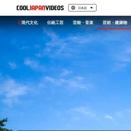
日本語
統文化
現代文化
伝統工芸
芸能・音楽
芸術・建築物