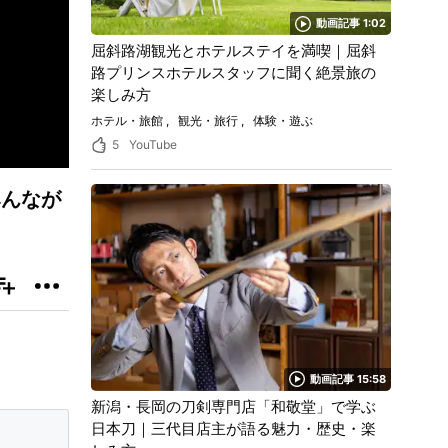
動画記事 1:02
屈斜路湖観光とホテルステイを満喫｜屈斜
路プリンスホテルスタッフに聞く絶景旅の
楽しみ方
ホテル・旅館
観光・旅行
体験・遊ぶ
5
YouTube
みんなが
動画記事 15:58
新潟・長岡の刀剣専門店「和敬堂」で学ぶ
日本刀｜三代目店主が語る魅力・歴史・楽