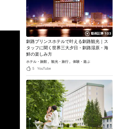
動画記事 1:03
釧路プリンスホテルで叶える釧路観光｜ス
タッフに聞く世界三大夕日・釧路湿原・海
鮮の楽しみ方
ホテル・旅館
観光・旅行
体験・遊ぶ
5
YouTube