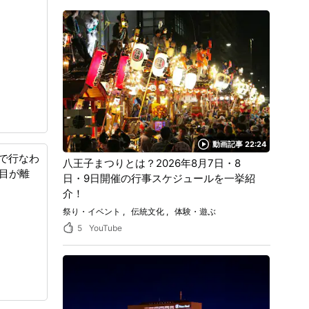
動画記事 22:24
で行なわ
八王子まつりとは？2026年8月7日・8
目が離
日・9日開催の行事スケジュールを一挙紹
介！
祭り・イベント
伝統文化
体験・遊ぶ
5
YouTube