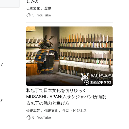
しみ方
伝統文化
歴史
5
YouTube
バ
動画記事 5:02
和包丁で日本文化を切りひらく｜
MUSASHI JAPAN(ムサシジャパン)が届け
ァ
る包丁の魅力と選び方
伝統工芸
伝統文化
生活・ビジネス
6
YouTube