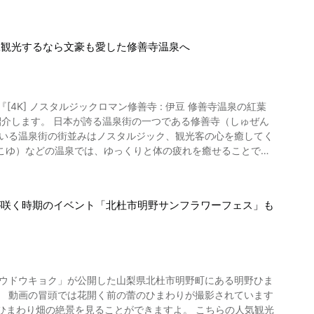
駒池の紅葉 長
界文化遺産に指定されている京都屈指のお寺です。 豊臣秀
にある天然湖です。紅葉シーズンにはドウダンツツジやダケカンバ
類が豊富な
太閤しだれ桜、大山桜が順番に咲くため、約3週間という長い期
動画からも伝わる白駒池の神秘的な美しさにぜひ触れてみてはい
豆観光するなら文豪も愛した修善寺温泉へ
 金堂横の大山桜 境内の桜の見どころは、国
の太閤しだれ桜、撮影スポットとしても人気で、インスタ映え
桜、時期や見頃はいつ?ライト
『[4K] ノスタルジックロマン修善寺 : 伊豆 修善寺温泉の紅葉
Autumn』という動画を紹介します。 日本が誇る温泉街の一つである修善寺（しゅぜん
その雅な姿を見ようと、多くの人が待ち構えます。その後、特
ている温泉街の街並みはノスタルジック、観光客の心を癒してく
こゆ）などの温泉では、ゆっくりと体の疲れを癒せることでし
最終入場20:50)に開催されます。三宝院と霊宝館の夜間拝観日程や、定
南宮は、
が咲く時期のイベント「北杜市明野サンフラワーフェス」も
いるところを見かけます。気の毒に思った大師が独鈷杵（とっ
庭、桃山の庭では、見事な色鮮やかなしだれ桜がご覧いただけま
と言われています。 修善寺温泉は、文豪たちに愛されたことで
にもホテルや旅館が建ち並んでおり、温泉はもちろん、地元の食
は、インスタ映え間違いなし!です。 ●御香宮神社
して知られています。ソメイヨシノのほか、山桜、八重桜と種類
がある「修善寺自然公園」。 ロハカエデやトウカエデ、オオモ
? 長い期間楽し
ホウドウキョク」が公開した山梨県北杜市明野町にある明野ひま
。遊歩道をゆっくりと歩きながら修善寺の美しい紅葉が堪能で
8)の春に三宝院の庭園に桜700本を植えて盛大なお花見を開催
ます
うど見頃の時期に「もみじまつり」などのイベントが行われ、修善
醍醐寺は、桜だけでなく、豊臣秀吉が設計した庭園が見渡せる三
の絶景を見ることができますよ。 こちらの人気観光