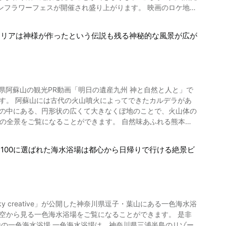
なら、時間に余裕をもって旅の計画を立てることをおすすめし
フェスが開催され盛り上がります。 映画のロケ地に
況や周囲の渋滞状況などをリアルタイムで知りたい場合は、
醐寺
温泉
月下旬から8月下旬にかけて。長く楽しめるように畑ごとに品種
ります。その素敵な観光スポットをいくつか紹介していきまし
エリアは神様が作ったという伝説も残る神秘的な風景が広が
れています。 この明野ひまわり畑は2004
多くのファンが訪れます。 山梨県の明野のひま
スティバル」というイベントが開催されます。名峰・筑波山を
方もいるかもしれませんね。 茨城県のひまわりフ
」
ーク。紅葉の時期はライトアップも行われています。 「恋
本県阿蘇山の観光PR動画「明日の遺産九州 神と自然と人と」で
ト期間中には、ひまわりソフトク
があるとされています。願いを込めて渡ると恋が成就するかも
ニューのほか、伝統芸能さるまわしなどのイベントなども行わ
てはいかがでしょうか。 「北杜市明野サンフラ
になることができます。 自然味あふれる熊本県
頃の時期7月下旬頃の開催が予想されます。 ひまわりの開花状況
うです。また、修善寺温泉は、夏目漱石などの文豪が愛したと
い。 動画で紹介されているひまわりと
は、かつて阿蘇山周辺に田園を作るために山を蹴破って水を出し
美しい風景はもちろん、修善寺の歴史に触れる旅行に出かけてみてはいかがでしょうか。 【トリップアドバイザー】修善寺温泉
100に選ばれた海水浴場は都心から日帰りで行ける絶景ビ
ポットのことです。 活火山をテーマとしたこ
たはソレイユと呼ばれますが、これも「日回り」と同じように太
体験を楽しめます。 こちらの動画でもこの阿蘇山カルデラ・ジ
カメラもあるので、天気のいい日にはぜひ映像をチェックしてみ
。 大観峰へ続く阿蘇ミルクロード はドライブやツーリングに
すめです。 ◆明野ひまわり畑 施設概要
 creative」が公開した神奈川県逗子・葉山にある一色海水浴
里ヶ浜といっ
自動車道 韮崎ICまたは須玉ICより約15分 【料金】無料 【営業
空から見る一色海水浴場をご覧になることができます。 是非