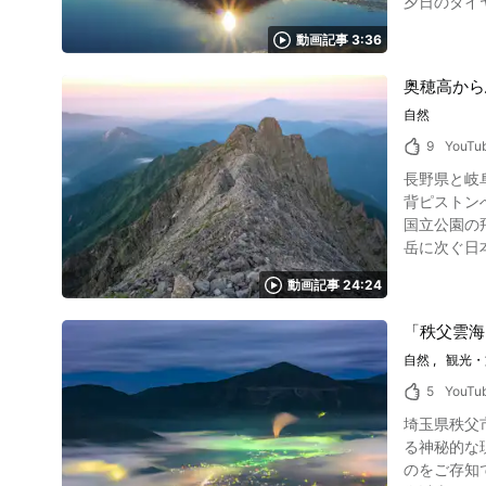
夕日のダイ
れらが堀の水面
須賀線 逗
され全国の富士山
る高田城址
須賀道路「逗
動画記事 3:36
われるのか? 写真:山中湖のダイヤモンド富士 ダイヤモンド富士とは、富士山頂に日の出や日没の太陽が重なった時に見られる自然現象
倍増です。
月～6月・9
くから山岳信
マッピング「
分 上限なし 【トリップアドバイザー】一色海岸 https://www.tripadvisor.jp/Attraction_Review-g1121132-d7652968-Reviews
奥穂高から
まな条件が
ネルが続く
Hayama_mac
どのご利益が
自然
ォトスポッ
う方は、山中湖で
ォーマンスも楽しめます。 高田城址公園の桜、2026年の見頃
9
YouTu
る? 写真:富士山と日の出と雲海 山中湖のダイヤモンド富士は年に一度、長期間にわたって見られる奇跡の絶景として知られています。その姿を見
公園の桜の見頃は
長野県と岐
るための条件はさまざまですが、
点で三分咲
背ピストンへ変更 馬の背詳
(時期と場
ークと重なりそうです。 
国立公園の
末頃まで、
年4月3日
岳に次ぐ日
され、2月23
観光客も訪
れています。 穂高見命という神様が奥穂高岳の山頂に降臨したという伝説が山名の由来ともいわれています。今も霊峰として
ヤモンド富
上越観光コンベンション
動画記事 24:24
を集め、参拝登山が行われているとか。 
上、お出かけ
高田城址公
ある岩稜、稜線から
ンド富士が見られる場所はどこ? 写真:田貫湖に映る
の外堀は、
「秩父雲海
ょう。 ・
と周辺のおすすめ撮影ポイントをご
8月中旬にか
の噴火の際の火
自然
観光・
野湖畔。ベ
明から午前
形も確認さ
(通称「ダブルダ
5
YouTu
田城址公園の桜 2026年お花見ガイド
馬の背について 写真：奥穂高岳の馬の背 登山スポットとして有名な奥穂高岳には、『馬の背』と呼ばれる
士山だけで
開の桜と残雪
埼玉県秩父
尾根があり
旬から見え始め
はほとんどがソ
る神秘的な
細心の注意
湖) 冬至
（2026
のをご存知ですか？ こちらの動画では秩父市のカラフルな夜景と雲海による幻想的な
ような臨場
ります。観測可能期間は10月18日~
会限定の桜