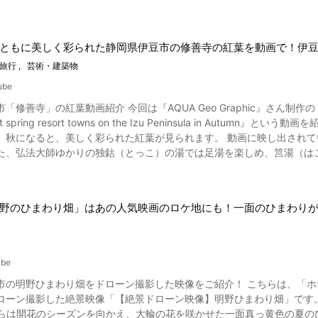
を避けるなら、公共交通機関の利用を検討するのも良いかもしれません。 白駒池の紅葉まとめ 写真：長野県・白
0万坪の広大な境内に、五重塔をはじめ国宝6棟、重要文化財10棟を有し、世
リアでも特に人気を集める観光スポットです。 「天空の城ラピュタ」の世界に入り込むような体験をしてみたいのなら、
紅葉の名所の白駒池は、標高2115m に位置する日本で最も高い位置
醍醐の花見」を行なったことから、醍醐寺の桜は有名になりました。 醍醐寺の桜の本数は、約700本といわれ、種
てくださいね。 【公式ホームページ】阿蘇五岳 – 阿蘇を世界遺産に
うな風景が広がります。 また、白駒池周辺では、485種類の苔が生息する「苔の森」も有名です。苔の見頃は梅雨
です。河津桜、しだれ桜、ソメイヨシノ、山桜、八重桜(やえざくら)、
isan.com/property/gogaku/ 【トリップアドバイザー】阿蘇山 (高岳) https://www.tripadvisor.jp/ShowUserReviews-
中旬から7月末頃にかけて、毎年11月上旬までは苔の森を楽しめます。
ともに美しく彩られた静岡県伊豆市の修善寺の紅葉を動画で！伊
めます。2026年も例年通り、多彩な桜が順次開花する見込みです。 【動画】4:22〜
320703-r710938456-Mt_Aso-Kumamoto_Prefecture_Kyushu.html
かがでしょうか。 【トリップアドバイザー】白駒の池
化財が収蔵されている霊宝館の樹齢180年の醍醐大しだれ桜と、三宝院
旅行
芸術・建築物
の五重塔周辺にも多くの桜が植えられています。 【動画】1:08〜 清瀧宮拝殿のしだれ桜 醍醐寺の
ube
「修善寺」の紅葉動画紹介 今回は『AQUA Geo Graphic』さん制作の
めの時期となります。 観光客に人気なのは醍醐寺の春のイベント、豊臣秀吉の豪華な「醍醐の花見」を再現した
 hot spring resort towns on the Izu Peninsula in 
見行列」。桃山時代の本格的な衣装をまとい、桜の下を練り歩く行列。
、秋になると、美しく彩られた紅葉が見られます。 動画に映し出され
りなどが行われます。 なお、2026年の「豊太閤花見行列」は開催が見送られることとなりました。今後、開催時
た、弘法大師ゆかりの独鈷（とっこ）の湯では足湯を楽しめ、筥湯（は
り良い形での再開が検討されています。 桜の見頃の時期には、ライトアップした桜も見ることができます。2026年の
イトアップは、3月27日(金)~4月12日(日)まで、18:30~21:30(
える動画をぜひご覧ください。 修善寺ってどんなところ？文豪に愛された伊豆の温泉街をご紹介！ 写真：静岡県伊
は、事前に公式サイトの確認をおすすめします。 醍醐寺周辺のおすすめ桜スポットは? 写真:京都・六孫王神社の桜 京都
史は、平安時代にまで遡ります。807年、弘法大師は現在の修善寺である桂谷山寺
醍醐寺以外にも桜の名所があります。いくつかご紹介しましょう。 ●城南宮(じょうなんぐう) 梅の名所と知られる城
野のひまわり畑」はあの人気映画のロケ地にも！一面のひまわり
さんじ）を開いた頃、少年が病気の父親の体を河原の冷たい水で洗って
除けの神様を祀る神社です。3月下旬から4月にかけて、神苑の室町の
いう杖で突いたところ、湯が湧き出てきたことが修善寺温泉の始まりだ
泉地でもあり、夏目漱石が愛した「湯回廊 菊屋」などがあります。他
イヨシノが桜のトンネルをつくりだしています。本殿と桜と灯籠をとらえた写真
とも。 修善寺の美しい紅葉の見頃はいつ？ 写真：静岡県伊豆市・修善寺自然公園のもみじ林 修善寺の紅葉
みやじんじゃ) 御香宮神社の主祭神は神功皇后、安産や子育ての神様と
ube
えば、1万平方メートルの広大な敷地の中に約1,000本の紅葉の群生林
るのも特徴。極彩色豊かな本殿としだれ桜をぜひ写真におさめてください。 醍醐寺の桜を訪れる際のポイントは
市の明野ひまわり畑をドローン撮影した映像をご紹介！ こちらは、「
もみじが黄色から赤へ微妙なグラデーションをつけて頭上に広がります
の桜は、京都の桜スポットとして人気です。豊臣秀吉が、慶長3年(159
影した絶景映像「【絶景ドローン映像】明野ひまわり畑」です。 動画の冒頭では花開く前の蕾のひまわりが撮影されてい
修善寺の紅葉のベストシーズンは、例年11月中旬から12月上旬。ちょ
想いを馳せてみてはいかがでしょうか。 約200万坪以上の広い敷地の
からは開花のシーズンを向かえ、大輪の花を咲かせた一面真っ黄色の夏のひまわり畑
を散策できます。 イベントが行われている時期の土日は、多くの人が訪れるため、渋滞や混雑が予想されます。