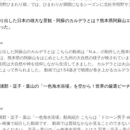
、弁天堂、五重塔など見どころは満載。2026年に醍醐寺で桜を楽しむ
野ひまわり畑」では、ひまわりが満開になるシーズンに北杜市明野サンフラワー
用する方は早朝に来場すると比較的空いているようです。また、混雑状
ます。 【公式ホームページ】世界遺産 京都 醍醐寺 【トリップアドバイザー】醍
頃はいつ？見どころは？ 写真：山梨県・明野のひまわり畑 山梨県北杜市は日照時間の長さが日本一長いといわれ
で検索してみるという方法も。混雑や渋滞を回避できるかもしれません。 修善寺は人気の観光スポットがいっぱい！ 修善寺には
太陽の日差しをめいっぱい浴びて育つ明野のひまわりの見頃は、例年7
でなく、人気の観光スポットが多くインスタ映えポイントもたくさんあ
り出した日本の雄大な景観・阿蘇のカルデラとは？熊本県阿蘇山
だそうです。 約40万本のひまわりがつくりだす夏の絶景を見ようと、毎年多くの人が訪
った。
『いま、会いにゆきます』のロケ地となり話題を集めました。 現在でも聖地として
の美しい姿を堪能できます。 「修禅寺」 弘法大師が開基したと言われている古刹。源頼家ゆかりの古面が納められ
でなく、実は茨城県にも明野という地名があり、「あけのひまわりフェ
です。春は桜、秋には紅葉と、四季折々の景色も楽しめます。 「修善寺自然公園」 「もみじ林」と呼ばれる紅葉の群生林が
0本八重ひまわりが咲き誇ります。「明野のひまわり」というとそちらが思い浮かぶ
00本ものもみじ群が紅葉するのは伊豆でも珍しいとされています。 写真：静岡県伊豆市・虹の郷の紅葉ライトアップ 「虹の郷
be
野サンフラワーフェス」！時期や見どころは？ 写真：ソフトクリーム 「北杜市明野サンフラワーフェス2023」は、
などが配され、季節ごとの花々を楽しめるイギリスをテーマにしたテーマパ
り出した阿蘇山のカルデラとは こちらの動画は「N.a.」の制作した熊
2日から8月20日の期間に開催されました。開催場所は、メイン会場・農村公園会場の2つ。 イベン
善寺温泉を流れる桂川にかかる5つの橋。それぞれに恋にまつわるご利益
き氷が合体したひまわりサンデー、クレープやジュースなどのカフェメ
ひ事前にチェックし
神を信仰しながら生活してきました。 カルデラとは火山の中にある、円形状の広くて大きなくぼ地のことで、火山体の
ォトコンテストもあるので、ひまわりを背景に素敵な写真を撮って、ぜひ参加してみ
「修善寺」には、話題の大河ドラマ「鎌倉殿の13
よって作られました。 動画では1:54過ぎで噴煙が巻き上がるカルデラの全景をご覧
2024」は、2024年4月時点では発表されていませんが、ひまわりの見
のスポットも多くあり、源氏ゆかりの地めぐりのモデルコースもあるよ
とされる歴史的スポット。 縄文時代から続く、山岳
サンフラワーフェス2024」の情報は、ぜひ公式サイトや公式Instagramにてご確認くださ
ある雰囲気をぜひ楽しんでください。 秋は、日本の絶景とも言える紅葉の修善寺が見られる絶好の観光シーズンです。
信仰を起源としています。 祭神の健磐龍命（タケイワタツノミコト）
ります。 ひまわりの
浦郡・逗子・葉山の「一色海水浴場」を空から！世界の厳選ビーチ
パークに指定されています。 ジオパークとは「地球・大地（ジオ：Geo）」と
知られます。 「向日葵」または「日回り」と漢字表記され、ニチリンソウ、ヒグルマソウ、ヒマワリソウとい
ク：Park）」とを組み合わせた言葉で、地球（ジオ）を学び、楽しむことができるス
ります。 ひまわりの原産地は北アメリカで、海外ではサンフラワーま
パークでは、現在も噴煙を上げている火口付近の景色を見学する貴重な
uTube screenshot 動画で紹介されているように、山梨県の明野ひまわ
阿蘇山エリアの観光スポットをチェック！ ©阿蘇市 改変 大観峰は、熊本県阿蘇市にある阿蘇北外輪
の大パノラマが広がる人気スポットです。 明野ひまわり畑にはライブ
be
です。 大観峰展望所からは、阿蘇五岳の絶景を見晴らすことができます
ひまわりの見頃には周辺観光のできるバスツアーも企画されるので、参加してみるのもおす
郡・逗子・葉山「一色海水浴場」動画紹介 こちらは「ドローン男子 sky
場も整備されており交通アクセスも抜群なので気軽に訪れてみましょう。 ほかに、阿蘇山周辺には白川水源や草千
所】〒408-0201 山梨県北杜市明野町浅尾5664 【交通アクセス】中央
ン映像で紹介した動画です。 動画では普段なかなか見ることのできない
スポットもあるので、ぜひ足を運んでおきたいですね。 自然の恵みを感じられる温泉に入ろう 写真：黒川温泉湯明かり 火
00 【駐車場】有り 【電話番号】0551-42-1423 【公式ホームページ】北杜市明野サンフラワーフェス
？ 写真：逗子・葉山の一色海水浴場 一色海水浴場は、神奈川県三浦半島のリゾー