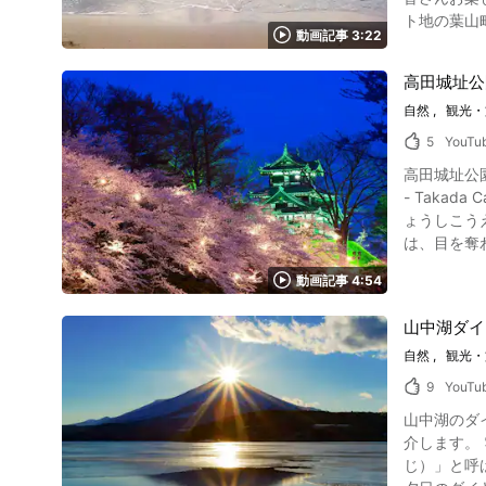
山の多い熊本県
https://hokutosunfes.com/ 【トリップアドバ
ト地の葉山
マに作られ
コマが「CO
動画記事 3:22
い海水浴場で、平成
ら、じっくりと体を休めましょう。 大自然の魅
なる躍動感
の人がマリ
感じられるおすす
高田城址公
は三浦半島
阿蘇山の幻
自然
観光・
際は、ぜひ
生活してきました。 阿蘇山や阿蘇神社、阿蘇山周辺の人気温泉地をめぐり、阿蘇山
雑します。 ビーチの両側には岩場があり磯遊びを楽しむことができます。 岩場の様子は動画の1:42よりご覧になることができます。 シーズン中
ップアドバイザー】
5
YouTu
は海の家な
高田城址公園
ではランチ
- Takada Cas
う。 ビーチや海水浴といえば気になるのがバーベキューの可否ですが、一色海岸は、夏の海水浴場エリア内では禁止となっています。 海水浴場
ょうしこう
から少し離れた場所な
は、目を奪
ビーチヨガ 神奈川県逗子・葉山の一色海水浴場ではさまざまなイベントが開催されています。 本格的なビーチヨガが体験できる「Feel SHONAN
い。 高田城址公園とはどんな場所？その魅力と概要 写真：新潟県上越市・高田城址公園 新潟県上越市にある高田城址公園は、江戸時代に徳川家
ビーチヨガウ
動画記事 4:54
康の六男、
火大会」が
定されており、高田
ます。 一
山中湖ダイ
期間に築城されま
す。 一色海水浴場周辺の観光スポット・インスタ映え情報 写真：神奈川県葉山町・森戸大明神 神奈川県逗子・葉山町にはたくさんの観光スポッ
技場や野球
自然
観光・
トがありま
訪れた人は四季折々の風景を楽しめます
すめです。 日本庭園や茶室を楽しむなら、「葉山しおさい公園」があります。 また、3,000株の色鮮やかなアジサイを見ることのできる「葉山
9
YouTu
公園のライトアップ 「高田城址公園観桜会」は、新潟県上越市の桜が見頃を迎える春
あじさい公
山中湖のダ
は22時まで）ライトアップされます。 明治
ーナ」も人気があります。 逗子・葉山の「一色海水浴場」の動
介します。
され、大正15年には全
しました。
じ）」と呼ばれる現象
とんどがソ
一色海水浴場で最高の夏の