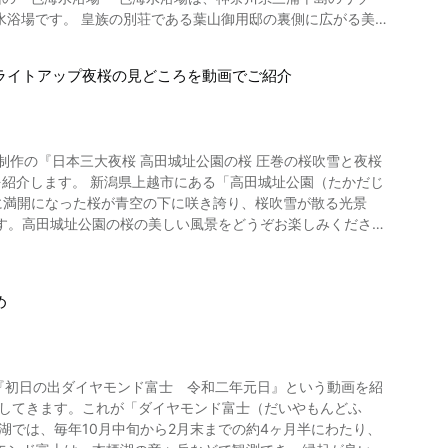
。 特におすすめなのは、健康をテー
水浴場です。 皇族の別荘である葉山御用邸の裏側に広がる美し
地グルメを堪能したり、天然温泉で自然の恵みを感じたりしなが
稿された画像はフォトコンテスト「子供」の作品紹介 思わず笑顔に
も多く
る人の姿をご覧になることができます。 一色海水浴場の周辺に
たと言われるこの
とライトアップ夜桜の見どころを動画でご紹介
セット）の素晴らしい景色を望めます！ 一色地区へと訪れる
め火山が数多くあり、住民は古代から火山への畏敬を抱きながら
けることもあって、天気の良い日は家族連れの海水浴客などで混
umamoto_Prefecture_Kyushu-Vacations.html
は、とてもおしゃれで雰囲気が良いことで評判です。 海の家
』さん制作の『日本三大夜桜 高田城址公園の桜 圧巻の桜吹雪と夜桜
たこともあるので、訪れる際には事前に確認するようにしましょ
にある「高田城址公園（たかだじ
前に満開になった桜が青空の下に咲き誇り、桜吹雪が散る光景
す。高田城址公園の桜の美しい風景をどうぞお楽しみくださ
体になれる」と好評です。 夏には「葉山海岸花
「さくら名所100選の地」「日本の歴史公園100選」にも選
旬～8月上旬に森戸海水浴場と一色海岸防波堤で開催されてい
う短
釣りも人気があり、マゴチ、シロギスなどが釣ることができま
め
の文化施設、陸上競
芝生広場や外堀をめぐる遊歩道が整備されているため、散策に
・安産・お宮参りなどで多くの人が訪れる「森戸大明神」がおす
。 江ノ島・裕次郎灯台周遊クルージングが楽しめる「葉山マリ
『初日の出ダイヤモンド富士 令和二年元日』という動画を紹
差してきます。これが「ダイヤモンド富士（だいやもんどふ
ブルーのビーチを楽しむことができます。 神奈川県逗子・葉山の
ご覧いただけます。青空の下、雪が残る妙高山と満開の桜。そ