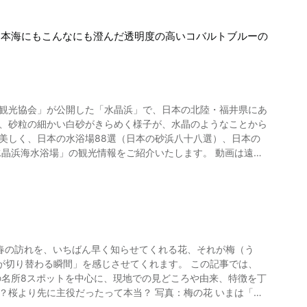
日本海にもこんなにも澄んだ透明度の高いコバルトブルーの
浜観光協会」が公開した「水晶浜」で、日本の北陸・福井県にあ
美しく、日本の水浴場88選（日本の砂浜八十八選）、日本の
えられています。 「こんなリゾートのような景色が日本海側に
景ビーチ」として海水浴やサーフィン、マリンスポーツを楽しむ
ないでしょう。 水晶浜海水浴場の夕日（夕陽）は、動画の
園料：大人500円（梅まつり期間の目安）公式のイベント情報：随時更新参考サイト：https://www.kankomie.or.jp/event/11313 8. 鈴鹿の森庭園（三重県鈴鹿市）｜夜に浮かぶ“しだれ梅のシャンデリア” 写真：三重県鈴鹿市・鈴鹿の森庭園 鈴鹿の森庭園（すずかのもりていえん）の様子は（14:27）からご覧いただけます。鈴鹿の森庭園とは、赤塚植物園グループが運営する“枝垂れ梅の研究栽培農園”。園内の名木は約200本規模で、剪定の仕立て技術を守り継ぐ目的がある、と明確に語られているのが印象的です。見どころの代表格が、樹齢100年以上と推定される「天の龍」「地の龍」。呉服しだれ（くれはしだれ）の古木として注目されています。そして、ここは“夜”が本番になり得る場所。ライトアップ期間は20:30まで営業し（最終入場20:00）、暗闇に花が浮かび上がる様子は、夜桜とは別種の幻想感があります。寒さ対策はしっかりめに。風が抜ける日は体感が想像以上に冷えます。 周辺観光（三重県） 鈴鹿の森庭園は、周辺観光を目的別に組み立てやすいのが良いところです。 静かな時間を足したい方は椿大神社へ参拝し、森の空気で気持ちを整える流れがおすすめです。家族旅行なら鈴鹿サーキットを組み合わせると、旅の主役が増えて計画が立てやすくなります。夜まで楽しんだ日は、湯の山温泉方面で温まって締めると、余韻がきれいに残ります。 基本情報 所在地：三重県鈴鹿市山本町151-2 開園期間：2/21〜3月下旬予定（年により変動） 料金：700円〜2,000円（開花状況で変動） アクセス：近鉄四日市駅、JR四日市駅、近鉄菰野駅などから所要時間目安あり 参考サイト：https://www.akatsuka.gr.jp/group/suzuka/index.html まとめ｜「関西の梅」は、移動も含めて“春の物語”になる 関西の梅名所は、同じ「梅」でも表情がまったく違います。 海と街を見下ろす（兵庫県神戸市・保久良梅林） 香りのスケールで包む（和歌山県みなべ町・南部梅林） 吉野になぞらえる物語（奈良県五條市・賀名生梅林） 渓谷の名勝で歩く（奈良県奈良市・月ヶ瀬梅渓） 学問と梅の縁（京都府京都市・北野天満宮） 庭園で春が重なる（京都府京都市・城南宮） 山並みと色のパノラマ（三重県いなべ市・いなべ市梅林公園） 夜に完成する幻想（三重県鈴鹿市・鈴鹿の森庭園） 旅行として組むなら、京都は寺社を軸に日帰りでまとめやすく、奈良は“歩く時間”が旅の満足度になります。三重は移動に車やツアーを絡めるとぐっと快適になり、料金や開花次第で行き先を柔軟に変えられるのが強みです。最後は、各地とも開花予想は揺れますので、出発前に公式の開花情報を一度見ておくと安心です。 .caption-heading-2 { font-weight: bold; font-size: 1.7rem; margin-bottom: 15px; max-width: 800px; margin-left: auto; margin-right: auto; margin-top: 60px; } .mod-article-caption .caption-text { margin-bottom: 40px; } .caption-information-table { background-color: #efefef; margin-top: -20px; margin-bottom: 50px; padding: 20px; border-radius: 8px; width: 90%; margin-left: auto; margin-right: auto; } .caption-information-table.blue { background-color: #fffaef; } .caption-information-table .title { font-weight: bold; font-size: 1.7rem; } @media screen and (max-width: 1024px) { .caption-information-table { width: 95%; padding: 30px 15px 30px 15px; } } .caption-heading-table .caption-text li { line-height: 2.5rem; margin-top: 1.3rem; } .mod-article-caption .caption-heading { position: relative; border-left: 5px solid #ff1300; padding-left: 10px; margin-top: 60px; } .mod-article-caption .caption-text { margin-bottom: 50px; } .mod-article-caption .caption-heading-table { width: 95%; padding: 30px 15px 1px 15px; margin-left: auto; margin-right: auto; } .caption-heading-table ul{ counter-reset: listnum; /* カウンターをリセット */ list-style: none; /* 標準のスタイルは消す */ font-size: 1.5rem !important; margin-bottom: 15px; } .caption-heading-table ul.list-style-number-jp>li{ margin-left: 1.1em; text-indent: -1.1em; font-weight: bold; } .caption-heading-table ul.list-style-number-jp>li::before{ counter-increment: listnum; /* counter-resetと同じ文字列 */ content: counter(listnum); /* カウントした数に応じて番号を表示 */ content: counter(listnum) ". "; } /*.list-style-dot { list-style: "↓"; }*/ .list-style-dot>li::before{ content:"↓ "; } .list-style-dot>li { padding-left: 1.8rem; margin-left: 1.1em; text-indent: -1.1em; line-height: 2rem !important; margin-top: 1rem !important; } .separation_line { border-width: 0 0 8px; border-style: solid; border-image: url('data:image/svg+xml,') 0 0 100% repeat; width: 216px; margin:auto; margin-bottom: 50px; } .line-height-text { line-height: 3.7rem !important; } .readMoreContainer { position: relative; height: auto; max-height: 300px; overflow: hidden; transition: max-height 0.6s; } .readMoreContainer::after { content: ""; position: absolute; top: 0; left: 0; z-index: 0; display: block; width: 100%; height: 100%; transition: 1s; background: linear-gradient(to bottom, transparent 40%, #efefef 100%); pointer-events: none; } .readMoreContainer.show:after { z-index: -1; opacity: 0; } .readMoreBtn { display: block; margin: 0 auto; padding: 8px 40px; border: 0; color: #ffffff; ba
車場も用意されています。 電車の場合は、JR敦賀駅から白木行
ながらの宿泊も思い出に残ることでしょう。 敦賀駅近くには、