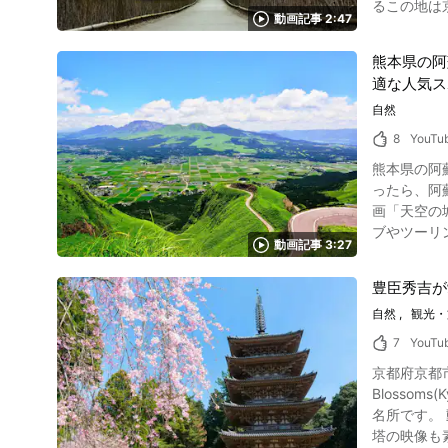
るこの地は
ンの白駒池
動画記事 2:47
れ、渡月橋や桂川も徒歩圏内の場所です
を挟んで向か
というライトア
駒池〜高見石のルート 写真：長野県・白駒池周辺の苔の森 白駒池周辺には
熊本県の阿
社がある北門
低差が少なく気
適な人気ス
ッコ列車 写真：京都嵯峨野嵐山トロッコ電車 嵯峨野トロッコ列車は嵐山地区の観光鉄道で、嵐山エリアで荒れ果てていた廃線を利用して新たな
発し、日本
観光名所として生まれました。 JR西日本山陰本線・
自然
ます。緩やかな登りの途
保津川沿いを走
中央アルプ
8
YouTu
コロッケ 嵐山には多くのグルメスポット・ランチスポットがあるので、その食べ歩きグルメをいくつかご紹介します。 最も定番なのは中村屋総
進み、白駒池を一周して駐車場に
熊本県の阿蘇
本店のコロッケです
連なる高見
ったら、阿蘇の全
いグルメも
認しましょう。 また、白駒池の周辺は山岳地帯のため、寒暖の差が大きくなることも。気温の変化に備え、
画「天空の
大会3位入賞の本格ジェラートを
参して調節できるようにしてください。 
ブやツーリングを楽しむ人から注
品、お土産にぴったりの商品がた
周辺には、美
動画記事 3:27
「天空の道
いくつかご
周辺は大混雑！駐車場はどうする？ 写真：長野
至る道のりでは雲海
す。 嵐山では舞妓姿・着物姿になって嵐山観光もできます。 舞妓さんになりきって2時間ほど平安時代の嵐山に思いを馳せてみましょう。 ま
から徒歩約
豊臣秀吉が
れています。
た、嵐山周辺で
場がさらに混雑し
自然
観光・
ている阿蘇エリアの人気スポット 写真：熊本県・
神様が祀ら
から午後2時頃まで、
観峰展望台
います。 他
7
YouTu
祝日なら朝
う。 また、奥あそフルーツガーデン、阿蘇ミルク牧場や阿蘇ファームランドなど公園施設が充実しているのでさまざまなスポットに観光に出かけ
へ行ってみよう 写真：京都嵐山・竹林 京都嵐山の竹林の小径のご紹介、嵐山周辺の観光スポットの紹介は
実際に訪れる際には、リ
京都府京都市「
てみましょう。 阿蘇神社
景スポット
用するのが便
Blossoms(Kyoto, J
阿蘇エリア
てください。 【トリップアドバイザー】竹林の道 https://www.tripadvisor.jp/Attraction_Review-g298564-d149
置されてい
名所です。 動画では、広大な境内に咲き誇るソメイヨシノを中心とした満開の桜や、数々の歴史的建造物をご覧いただけます。桜吹雪が舞う五重
性があるため、火口周
Bamboo_For
カメラを見ること
塔の映像も素敵です。まず
す。 阿蘇に足を運ぶ際