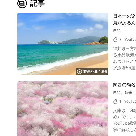
記事
日本一の楽
海があるん
自然
7
YouTu
福井県三方
る水晶浜海水浴場の美しい
名づけられ
水泳場55選に選定されています。 こちらの記事
動画記事 1:56
まで続く白
あるなんて！」と誰もがきっと
関西の梅名
井県・水晶浜海水浴場 敦賀半島の西側中央・福井県美浜町にある水晶浜海
自然
観光・
す。 日本
人が早朝から訪れます。 また、「サンセットビーチ」としても知られ
1
YouTu
して様々な
兵庫県、和歌山県、奈良県、京都府、三重県｜関西の梅名所8選と周辺観光ガイド 春の訪れを、いちばん早く知らせてくれる花、それが梅（うめ）です。桜より少し先に咲きはじめ、ふわりと漂う香りや、紅白の彩りで「季節が切り替わる瞬間」を感じさせてくれます。 この記事では、YouTube動画で紹介されている 兵庫県、和歌山県、奈良県、京都府、三重県 の梅の名所8スポットを中心に、現地での見どころや由来、特徴を丁寧に解説しながら、あわせて立ち寄りたい周辺観光もご案内します。 梅見の起源は？桜より先に主役だったって本当？ 写真：梅の花 いまは「花見＝桜」が一般的ですよね。でも実は、奈良時代の“花のスター”は梅でした。『万葉集』では「梅」の字が入る歌が「桜」を上回る数あるとされ、当時の人たちがどれだけ梅に心を動かされていたかが伝わってきます。さらに、天平2年（730）に大宰府で「梅花の宴（ばいかのえん）」が開かれ、列席者が梅を題材に歌を詠んだという話も残っています。当時の梅は“昔から日本にあった花”というより、中国から伝わった新しい憧れの花として受け入れられており、そこから時代が下るにつれて、行楽としてのお花見は桜へと軸足が移り、梅は「香り」「学問」「縁起」といった魅力で愛され続けています。梅は紅白でめでたさを表しやすく、冬を越えて咲く姿も相まって、縁起の良いモチーフとして暮らしの中に溶け込んできました。満開の華やかさはもちろん、散り際に花びらが舞う様子は、桜吹雪を思わせる瞬間もあります。梅は“静かな春の入口”を教えてくれる花だと感じます。 関西の梅の見頃はいつ？開花状況の最短チェック術 関西の梅は、ざっくり言えば 1月下旬〜3月下旬 がシーズンとなっています。ただし、同じ関西でも海沿い・山あい・標
1:42から紹介されます。 動画で紹介されている福井県にある水晶浜
への交通ア
きバスに乗り「水晶浜」で下車します。 
宿などの宿