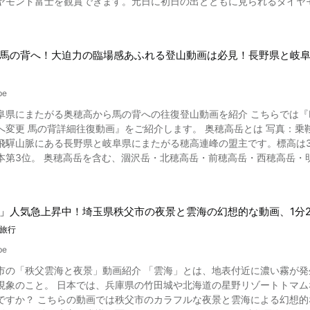
ヤモンド富士を観賞できます。元日に初日の出とともに見られるダイヤ
に映り込んでいる風景は、高田城址公園ならではですね。 【動画】0:59～ 雪が残る妙高
子駅、京浜急行 逗子・葉山駅より京急バス「海岸廻り葉山行き」20分
ファンに限らず、観光客にも大人気。まずは、美しい映像をお楽しみください。 ダイヤモンド富士を見
公園の夜桜。ぼんぼりに灯がともり、高田城三重櫓もライトアップされ
子IC」～逗葉新道料金所経由約20分 【三ヶ岡駐車場】25台収容可 1月～
のこと。古
2026年の観桜会でも、西堀橋・桜見本園・儀明川のライトアップが実
月～12月の土日祝：300円/60分 上限額：1000円 7～8月の平日：50
仰の霊場として崇められてきた霊峰・富士山は、形が末広がりになっているこ
語り部演出」も引き続き行われ、幻想的な夜の公園を彩ります。 【動画】3
-Isshiki_Beach-
馬の背へ！大迫力の臨場感あふれる登山動画は必見！長野県と岐阜
重ならないと見られないダイヤモンド富士は、より縁起が良いといわれ
桜ロードは、桜を思う存分満喫できることでしょう。日中はもちろん、
hi_Miura_gun_Kanagawa_Prefecture_Kanto.html
あるとされ、ダイヤモンド富士は、スマホの待ち受けにすると「金運が上がる」といわ
トです。会期中は南堀沿いの「さくらステージ（オーレンプラザ）」で
のダイヤモンド富士や、赤富士に出逢う旅を計画してみてはいかがでしょうか。 山中湖でダイヤモンド
はいつ？観桜会の日程は？ 写真：新潟県上越市・高田城址公園観桜会の桜 高田城址
be
、例年4月上旬から中旬です。過去30年の平均開花日は4月6日となっています。 2026年は4月1日に開
阜県にまたがる奥穂高から馬の背への往復登山動画を紹介 こちらでは『Bi
大きくは以下のとおり。 ●観測期間:10月中旬から2月末頃まで(約4ヶ月半) ●観測時間:15時30分~16時30分頃
き、4月4日には七分咲きに達しました。満開は4月上旬から中旬にかけ
細往復動画』をご紹介します。 奥穂高岳とは 写真：乗鞍岳からの穂高連峰 奥穂高岳とは、北アルプス南部、中部山岳
所により変動) ●天気が安定して晴れていること ●風がなく湖面が穏やか
【動画】0:00～ 高田城三重櫓と桜吹雪 桜の開花時期に合わせて開催される「第101回高田城址公園観桜会」は、2026
飛驒山脈にある長野県と岐阜県にまたがる穂高連峰の盟主です。標高は3
特に天候が安定する2月が最もおすすめです。2025年は2月1日(土)から
（金）から4月19日（日）までの17日間です。4月開幕は2021年以来
本第3位。 奥穂高岳を含む、涸沢岳・北穂高岳・前穂高岳・西穂高岳・
日(日)には山中湖交流プラザ「きらら」でアイスキャンドルフェスティバルも行われます。 山中湖で
れやすい日程となっています。開花状況によっては、一部イベントの前
地域の人達から信仰
士が特徴。年に数回しか見られない貴重なダイヤモンド富士、その姿を
協会の公式ホームページでご確認ください。 夏の高田城址公園の見どころは？東洋一の蓮が咲き誇る外堀 夏になると、
初めて奥穂高岳を登頂したのは、1906年に測量官の阿部郡治氏だそうです。難易度が高い縦走路や迫力
ください。 こちらの動画では0:00から山中湖からのダイヤモンド富士の映像をご覧
園の外堀は蓮（ハス）で埋め尽くされます。明治時代初め、高田藩の財政立
の大パノラマなど、穂高岳は今も多くの登山者を魅了しています。 奥穂高岳の地質 奥穂高岳のなりたちや地質を紹
富士山の画像 「ダイヤモンド富士を見たい! 撮影したい!」という方のために、ここでは山中湖
蛇行する関川を利用して作られた堀。東側は埋め立てられていますが、
」人気急上昇中！埼玉県秩父市の夜景と雲海の幻想的な動画、1分
火山地形 奥穂高岳を含む穂高岳は、主に穂高安山岩と呼ばれているデイ
紹介します。 ●平野湖畔(山中湖) 逆さ富士で有名な山中湖、その中でも1、2位を争う人気の撮影スポットが平
けて、外堀一面を緑の葉が覆い、その上にピンク色の花が咲きます。その規模
砕流によるもの、大規模な噴火の後に100万年かけて2,000mほど隆起して形成されました。 
旅行
ストシーズンにはカメラマンがずらりと並ぶ光景が見られます。風がな
の早い時間に花を開き、昼頃には閉じてしまう性質があります。満開の蓮
れています。氷河地形とは、氷河が下の大地を削りとりながら進み、土や砂、
イヤモンド富士」)も同時に見られます。観測可能期間は10月27日~2月16日頃。 ●パノラマ台(山中湖) 
be
まとめ 写真：新潟県上越市・高田城址公園の桜ライトアップ 約4000本の桜と史跡のコラボレーションや満
両側が切り立ち、崖になっている狭い
なく、南アルプスまで眺めることができる富士山撮影の大人気スポット
の妙高山の絶景、美しい桜並木の桜ロード、ライトアップされた夜桜。高田城址公
市の「秩父雲海と夜景」動画紹介 「雲海」とは、地表付近に濃い霧が
ます。険しい場所であることから、滑落事故が絶えない危険な場所でも
、2月末にここで終わります。観測可能期間は10月16日~2月25日頃、時間は16時22分~
メイヨシノですが、桜ロードを抜けた先にある大きな枝垂桜（シダレザクラ）も見逃せません
現象のこと。 日本では、兵庫県の竹田城や北海道の星野リゾートトマ
を払わなければいけません。動画で、ジャンダルムへは行かずに馬の背
前では最初に、冬至後では最後に湖越しのダイヤモンド富士が見られる場
年4月3日〜19日）の会期中は、約110店の露店が立ち並び、極楽橋・高
風景を1分30秒で紹介しています。 秩父雲海の美しさは、想
感。風の音、岩をつかむ手、絶景に向かって進む登山者の影、その迫力に引き
2月22日頃。 ●花の都公園(山中湖) 山中湖の人気スポットの一つ。11月末から1月中旬まで長期間にわたりダイ
スイーツ（期間・数量限定）も人気です。会場周辺は例年大変混み合い