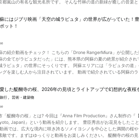
京都嵐山の有名な観光名所です。 そんな竹林の道の新緑が癒しの音楽と
。湖畔周辺を見渡せる絶好の撮影スポットがあるのをご存じでしょうか
。 竹林の道でのイベント 写真：京都府・嵐山花灯路の画像 竹林の道では毎年冬には、京都・嵐山花灯路
い合って建つ2軒の山荘は、水面を手前にして朝焼けや日の出が撮影できることでも知られ
ップイベントが行われ、照明により、普段と違う夜の竹林の景色をご覧になることができます
、登山初心者でも楽しめるハイキングコースがいくつかあります。 高
蘇にはジブリ映画「天空の城ラピュタ」の世界が広がっていた！
へ向かうルートがおすすめです。 竹林の道には駐車場が無いため電車で訪れるのをおすす
軽にハイキングができるおすすめコースが、白駒池〜高見石（たかみいし）の道筋です。 所要時間
ポット！
蘚苔類学会「日本の貴重なコケの森」に選定された、一面の苔を眺めな
馬堀駅に近いトロッコ亀岡駅から竹林のあるトロッコ嵐山駅を経て、トロッコ嵯峨駅までを
中も苔に覆われた美しい景色を楽しめます。 高見石小屋の裏手を登り、到着するのが高見石。高見石からは北アルプスと
っています。 営業時間は9時からです。 詳しい時刻表はホームページを確認してください。 京
ス、そして白駒池の絶景が見渡せます。景色を堪能した後は、白駒池に
be
戻ったらゴール。 白駒池の周囲の遊歩道は整備されていますが、雨が降ると滑りやすくなります。特に、岩塊が
の紹介動画をチェック！ こちらの「Drone RangerMiura」が
。 また、嵐山たなかのコロッケもリーズナブルでおすすめです。 良弥嵐山本店では湯葉すきコロッケという他では味わ
石を訪れる場合は、怪我や事故がないよう細心の注意が必要です。歩き
てがラピュタだった」には、熊本県の阿蘇の夏の絶景が紹介されています。 ドローンで撮影された阿蘇五岳の
あります。 嵯峨とうふ稲では豆腐料理があり、湯葉スープや湯葉ドーナ
訪れる際には暖かい服装や防寒具を持
城ラピュタ」の世界にそっくりです。 阿蘇エリアには「ラピュタの道
販売しています。 他にも京豆庵の逆さにしても落ちないソフトクリームなど、インスタ映えも狙えるグルメ商
雄大な自然のなかでハイキングを楽しんだ後は、周辺の温泉地でほっと一息つくのもいいですね。白駒池
目されています。 動画で紹介されている阿蘇のラピュタの道とは？ 写真：熊本県・阿蘇 動画で紹介されている
くさんあります。 嵐山の周辺観光 写真：人力車 竹林の小道以外にも嵐山には多くの観光スポットがあるので、
しい景観と共に温泉を楽しめる施設が点在しています。疲れた体を温泉で癒し、山の
」「阿蘇ラピュタの道」の正式名称は「阿蘇市道狩尾幹線」。 県道149
紹介します。 もっとも有名なのは嵐山温泉です。 付近の嵐山駅には足
県・白駒池の紅葉 白駒池に行くには、国道299号線沿いの駐車場を利用すると便利です。駐車場
の現象が起き、息を呑むような絶景が見られることもあります。 動画の0:33には牛や馬の姿が、1:05には絶景の滝が紹
15分で到着します。 しかし、観光名所の白駒池の紅葉シーズンには、
愛した醍醐寺の桜、2026年の見頃とライトアップで幻想的な夜桜
 阿蘇エリアでは秘境の自然風景を満喫する散策のほか、乗馬体験や天体観測な
見かける人力車は、周辺散策コースの渡月橋や大河内山荘庭園などを巡ることができます。 野宮
ます。同時に、駐車場に出入りする車も多くなるため、周辺道路も大渋滞に。 白駒池の混雑する時間帯は、
旅行
芸術・建築物
阿蘇山の大観峰展望台 阿蘇エリアにはラピュタの道展望台や、北外輪山の一峰大観峰にある大
れ、さらにお亀石というパワースポットもあります。 亀の形に似たこ
土日祝日は午前9時頃から午後2時頃までが多いようです。 平日に白駒池に紅葉を見に行くなら、朝の6時頃から9時頃、土日
など、最高の景色が楽しめるスポットがたくさんあります。 ドライブ
にも嵐山周辺の観光スポットはキモノフォレスト、大覚寺、林泉式庭園、常寂光寺、保
be
6時頃から8時頃の間に行くとスムーズかもしれません。ですが過去には
いかがでしたか？ 竹林の小径という絶
アルタイムでの状況確認してみましょう。 リアルタイムでの白駒池周辺の混雑情報を知るには、X（旧ツイッター）を利
醍醐寺の桜」とは? 今回は『Anna Film Production』さん制作の『【京都 桜
にもぜひ立ち寄っておきたいですね。 動画で紹介されている阿蘇エリアを観光するときの注意点 写真：熊本県・七ツ釜
もさることながら、京都嵐山には多くの観光スポットがあります。 ぜ
利。ツイッターの検索で、「白駒池」などのキーワードを入れると、最新のツイートを
apan)』という動画を紹介します。 豊臣秀吉がお花見をしたことで知られる醍醐寺(だいごじ)の桜は、とても有名な京都の観光
には国の天然記念物に指定されている佐賀県唐津市の七ツ釜、草千里ヶ
7822-Reviews-
るライブカメラを確認するのもおすすめ。白駒池有料駐車場の公式ホー
辺は立ち入りが規制されるなど警戒されています。 また、2016年熊本地震でも阿蘇エリアで一部通行止めが発生していま
est_Street-Kyoto_Kyoto_Prefecture_Kinki.html
ができます。駐車場の状況や、天候をリアルタイムで確認するのに役立ちます。 紅葉シーズンの白駒池
はゆっくりと動画をお楽しみください。 醍醐寺の桜の見どころは? 写真:京都・醍醐寺の桜 京都市伏見区にある醍醐寺
には観測情報や警報に注意しておきましょう。 阿蘇の紹介動画まとめ 写真：熊本県・阿蘇山 阿蘇は山や海の大自然を満喫