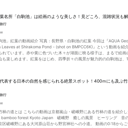
魚市場をうたう「日本海さかな街」があり、気軽にショッピングや食事ができます。 また敦賀半島沿い
こちらとあわせて大自然に触れる旅もいいですね。 水晶浜海水浴場の紹介まとめ 写真：福井県・水晶浜海水浴場 こちらの
浜」は、水晶浜海水浴場の美しい景色を紹介しています。 海の中の白
葉名所「白駒池」は絵画のような美しさ！見どころ、混雑状況も
旅行
と思っていただけたら嬉しいです。 24時間配信の水晶浜海水浴場を撮
海水浴場の様子をこちらで確認するのもよいでしょう。 【公式ホームページ】水晶浜海水浴場 | 観光スポット | 福井県観光
be
くいドットコム https://www.fuku-e.com/010_spot/?id=359 【トリップアドバイザー】水晶
紅葉 今回は『AQUA Geo Graphic』さん制作の『[4K] 神秘の絶景 天空の湖 白駒池の紅
w.tripadvisor.jp/ShowUserReviews-g1121171-d1423763-r55754158
Leaves at Shirakoma Pond - (shot on BMPCC6K)』という動画を紹介します。 長野県にある白駒池（しらこ
_Mikata_gun_Fukui_Prefecture_Hokuriku_Chubu.html
られています。赤や黄に色づいた木々が湖面に映る様子は、まるで絵画
山も楽しめます。紅葉をはじめ、四季折々の風景が魅力的の白駒池は、
うな湖面に映る燃えるような紅葉、黄色と緑のコントラストが美しい絶景を、2分
ある？ 写真：長野県・高見石からの白駒池 数多くの紅葉の名所がある長野県、その中でも特に神秘的な美
もばれる白駒池。 白駒池は長野県東部の小海町と南佐久郡佐久穂町の堺にあります。地図では「白駒池」と表記
代表する日本の自然を感じられる絶景スポット！400ｍにも及ぶ
、地元では「白駒の池（しらこまのいけ）」と呼ばれています。 標高21
然湖です。 また、湖水の透明度が5.8m と非常に高いことも特徴。高
タ映えする人気の観光スポットとして人気を集めています。 白駒池の紅葉の見頃はいつ？ベストシーズンと撮影スポット 写
旅行
に数えられる原生林があり、紅葉シーズンにはドウダンツツジやダケカンバ、カエ
be
林が赤や黄に色づきます。例年、紅葉風景を一目みようと多くの観光客で賑わいます。 紅葉狩りをす
竹林の道とは こちらの動画は京都嵐山・嵯峨野にある竹林の道を紹介
葉の色づき状況を確認したいもの。白駒池の紅葉の見頃は、いつからなのでしょうか。 中部地方の
a bamboo forest Kyoto Japan 嵯峨野 癒しの風景 ヒーリング 音のスケッチ16／R
9月下旬から色づきはじめ、例年通りなら10月初旬頃から始まります。標
京区嵯峨野にある大河原山荘から野宮神社への小道。 動画の0:18から
ているので、2023年の白駒池の紅葉の見頃は、9月下旬から10月中旬までと予想できます。 