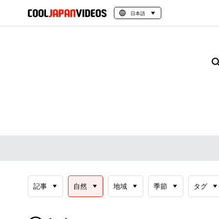
日本語
記事
自然
地域
季節
タグ