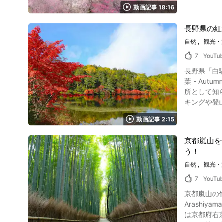
日本海側最大級
動画記事 18:16
浴場が隣接するため、
動画「水晶
長野県の紅
ださい。 こちらの記事では、水晶浜海水浴場の観光情報をご紹介しました。 東京・関西方面からもアクセスしやすい立地なので、動画を見て訪
自然
観光・
れてみたい
ます。 現在の水晶浜
7
YouTu
情報ホームページ ふ
長野県「白駒池」紅葉の動画紹介 写真：長野県・白駒池の
https://ww
葉 - Autumn 
Mihama_cho
所として知
キングや登
す。 鏡のよ
動画記事 2:15
の名所、天空の湖「白駒池」はどこに
しさで知られるのが、天空の湖と
京都嵐山を
されますが
う！
る最大の天
ているので、インス
自然
観光・
真：長野県・白駒池の紅葉 白駒池の周辺には、日本3大原生林
7
YouTu
デ類などの原生
京都嵐山の
さないように紅
Arashiyam
は、早くて
は京都府右
らないと言われ