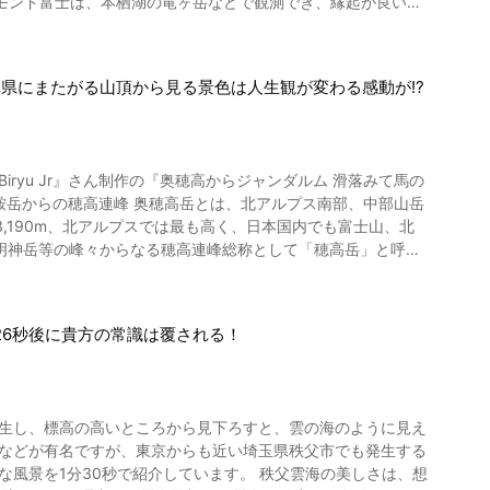
モンド富士は、本栖湖の竜ヶ岳などで観測でき、縁起が良いと
山と桜 日本三大夜桜のひとつと言われ
、「一色海岸」バス停下車徒歩2分 車でのアクセスは、横浜横
るとなぜ縁起が良いとい
ます。堀の暗い水面にライトアップされた桜が映り、美しさも
6月・9月～12月の平日：300円/60分 上限額：800円 1
施されます。また、忠霊塔前の調査木によるプロジェクション
0円/30分 上限額：2500円 7~8月の土日祝：500円/30
とからも縁起の良い山とされています。 また、さまざ
:00～ ライトアップされた高田城三重櫓と桜 桜のトン
県にまたがる山頂から見る景色は人生観が変わる感動が!?
ています。例えば、赤富士は「厄除・商売繁盛・願望成就」な
ライトアップされた桜ロードは、インスタ映え間違いなしのフ
れているようです。 運気をアップしたいとい
週末を中心に日本舞踊・ダンス・歌・マジックなど多彩なパフ
富士はいつどこで見られ
花し、開幕日の4月3日時
ryu Jr』さん制作の『奥穂高からジャンダルム 滑落みて馬の
て見込まれており、今年の観桜会は会期中にちょうど満開のピ
な日は「ダブルダイヤモンド富士」も 時期は10月中旬から2月
,190m、北アルプスでは最も高く、日本国内でも富士山、北
2月22日(土)まで「山中湖ダイヤモンド富士ウィークス」が開催
5年ぶりとなります。会期中に週末が3回含まれており、遠方からの
明神岳等の峰々からなる穂高連峰総称として「穂高岳」と呼ば
は日没時に見られる夕日のダイ
倒し開催や会期の延長も予定されています。最新の開花情報は
実際に見てみたい方は、上記の条件や時間帯、時期を確認の
になることができます。 山中湖以外でダイヤモ
て直しのため、蓮根を栽培したことが始まりです。 高田城
介しまし
今でも東京ドーム約4個分の広さがあります。例年7月下旬から
26秒後に貴方の常識は覆される！
サイト質の溶結凝灰岩で形成されています。これは約175万年前
と美しさは、東洋一と称されています。 蓮の花は、未
・氷河地形 穂高岳には多くの氷河地
く湖面がフラットの状態の時は、湖面に映るダイヤモンド富士
の花を見るためには、午前中の早い時間がおすすめです。 高
岩などを堆積してつくりあげた地形のこと。 奥穂高岳の
眼下に山中湖を望み、富
。山中湖でのダイヤモンド富士はこのパノラマ台付近で10月中
園の桜は見どころが満載です。 高田城址公園の桜
発生し、標高の高いところから見下ろすと、雲の海のように見え
あります。 瓦礫を組み合わせたような斜面は、命を守るために
16時50分頃。 ●旭日丘湖畔緑地公園(山中
。 「第101回高田城址公園観桜会」
ムなどが有名ですが、東京からも近い埼玉県秩父市でも発生する
を降りる様子が映っています。まるで自分自身がその場にいる
所です。近くには日本の渚百選に選ばれた「夕焼けの渚」もあ
田図書館近くの物産展エリアには地元26店舗が出店します。観桜
込まれます。 【動画】5:44～ 馬の背を進む様子 奥穂
ますので、渋滞回避には交通情報サイト「咲クッと！いこナ