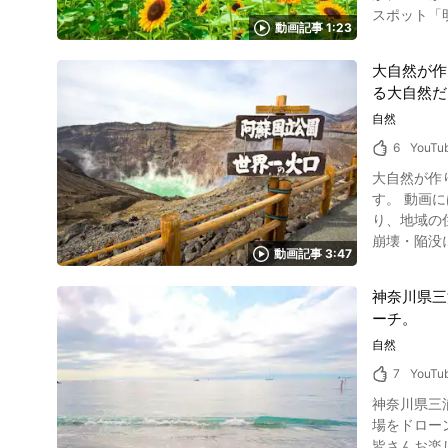
宝院のほか
スポット「明
駐車場を利
動画記事 1:23
なった「明野のひまわり畑の見
Twitterなど
ています。
や紅葉だけ
大自然が作
を変えているの
ょう。 写真：京都府・嵐山花灯路 「竹林の小径」 温泉街の中心を流れる桂川に沿う遊歩道です。昔懐かしい建造物だけでなく、夜にはライトア
る大自然だ
年公開の映画
ップされ、暗闇に映える竹林
わり畑だけ
自然
ている宝物殿が有名
背景に約10
有名です。約1,0
6
YouTu
ェスといえば「北杜市明
庭園や花壇
大自然が作
2023年7月2
の橋」 修
す。 動画には、熊本県の阿蘇山をはじめとした九州の大自然の様子が映されています。 阿蘇山には古代の火山噴火によってできたカルデラがあ
リームとか
しれません。 伊豆修善寺観光まとめ 修善寺は紅葉観光スポットです。修善寺温泉の紅葉時期には、イベントも多いので、ぜ
り、地域の住民は大自然や
れました。フ
てみてください。 紅葉だけではなく、その歴史的な建造物や文化にも触れられる観光名所の
崩壊・陥没に
ワーフェス
人」ゆかり
動画記事 3:47
阿蘇山の見どころ 写真：阿蘇パノラマライン 阿蘇山の麓、熊本県の阿蘇神社は肥後国一の宮
や「北杜市明野
いわれる温泉地、その趣の
信仰や火山
はどんな花？ 写真：ひまわり ひまわりはキク科の植物で、あざやかな黄色の花弁が特徴的。 大きいものでは高さ3mにもな
神奈川県三
たという伝説が残ります。 熊本の阿蘇カルデラ周辺は阿蘇ジオ
種子は食用や油糧にされることでも
ーチ。
「公園（パー
う別名もあ
の阿蘇ジオ
自然
陽を意味する言葉です。 山梨県「明野のひまわり畑」まとめ 画像引用 :Yo
オパークを全編に渡り堪能できます。 熊本県
り畑は感動
7
YouTu
山の最高峰
ましょう。 
神奈川県三浦
ぴったり。 駐車
紹介◆ 【住
場をドロー
た自然味あふれる穴場
時間】8:00～17:
皆さんお楽しみください。 逗子・葉山の「一色海水浴場」とは