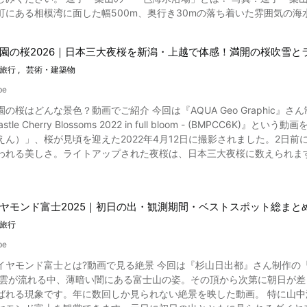
阿蘇山周辺には黒川温泉と呼ばれる名所があり、周辺エリアにも温泉施設がたくさんあります
イザー】明野のひまわり畑 明野のひまわり畑 ひまわり畑で100点満点の笑顔でポーズをとる夏の一
町にある相模湾に面した幅500m、奥行き30mの落ち着いた雰囲気の海
た宿泊施設「阿蘇ファームランド」です。 阿蘇山観光の後には、ご当
OL JAPAN VIDEOS」のフォトコンテストに投稿されました。 投
25年にはCNNが選ぶ「世界の厳選ビーチ100」に選ばれました。 サーフィンやSUPの人気スポットでもあり、動画で
力を感じる阿蘇山観光紹介まとめ この記事でご紹介した熊本県阿蘇山エリアは、自然の雄大さを
ある作品10選を紹介でご覧になれます。
ンスポーツ、ウォータースポーツ、そして海水浴や日光浴を楽しんでい
めの観光名所です。 動画では綺麗な映像と音楽で阿蘇山を紹介しています。 大自然が作り出し、神が開拓し
園の桜2026｜日本三大夜桜を新潟・上越で体感！満開の桜吹雪
でもナンバー1の絶景スポット「荒崎公園」があり、富士山と夕日（サン
想的な風景を動画でお楽しみください。 日本には熊本県阿蘇山をはじ
旅行
芸術・建築物
寄りたい観光スポットです。 一色海岸は、都心から日帰りで気軽に行
の自然を肌で感じる旅行を楽しんでみてくださいね。 【トリ
阿蘇山 (高岳) https://www.tripadvisor.jp/Tourism-g670169-Aso_K
be
どにはライフセーバーも常駐しているので安心です。 海の家は口コミで
の桜はどんな景色？動画でご紹介 今回は『AQUA Geo Graphic
やシャワーが可能です。 新型コロナウイルスの影響で一時閉鎖してい
tle Cherry Blossoms 2022 in full bloom - (BMPCC6K)』という動画を紹介します。 新潟県上越市
えん）」、桜が見頃を迎えた2022年4月12日に撮影されました。2日
ら可能ですが、住居が近い場所は禁止になっています。 一色海水浴場で開催されるイベントやアクティビティ情報 写真：
われる美しさ。ライトアップされた夜桜は、日本三大夜桜に数えられま
ィーク」もそのひとつ。 参加者たちからは、「一色海岸でのビーチヨガは自然に一
松平忠輝公の居城として築城された高田城の廃城跡に造られた公園です。
開催され、毎年多くの人が集まります。 葉山海岸花火大会は毎年7月下
城址公園の桜は全国屈指の花見スポットとして知られています。 高田城は、天守閣と石垣がない城で、わずか4か月とい
色海水浴場では、カヌーの一種であるシーカヤックが人気です。 また、
ヤモンド富士2025｜初日の出・観測期間・ベストスポット総まと
した。堀や復元された高田城三重櫓に、かつての面影を見ることができます。 高田図書館や歴史博物館など
場などのスポーツ施設がある高田城址公園は、多くの市民が集う場所。
旅行
す。 神社巡りや歴史が好きな方なら、源頼朝が創建した神社で、子授
。 高田城址公園観桜会の見どころは？桜ロードのライトアップは必見！ 写真：新潟県上越市・高田城址
be
の一大イベントです。会期の間、日没から21時まで（最盛期
園」、ハイキングを楽しむなら「はやま三ヶ岡山緑地」もおすすめです
イヤモンド富士とは?動画で見る絶景 今回は『杉山日出都』さん制作の
42年、在郷軍人によって約2200本の桜が植えられました。大正6年に市民がお花見に訪れることが許
画まとめ こちら記事では、日本でも指折りのビーチである一色海水浴場をご紹介
 雲が流れる中、薄暗い闇にある富士山の姿。その頂から次第に朝日が
国に宣伝し、初めての観桜会が開催されます。 今では、高田城址公園や周辺を含めて、約4000本の桜が咲き誇ります。ほ
 動画でもご覧になれるように東京から約1時間30分で綺麗なコバルト
です。年に数回しか見られない絶景を映した動画。 特に山中湖では、毎年10月中旬から2月末までの約4ヶ月半にわたり、
メイヨシノ、動画の冒頭から映画のワンシーンのような美しい桜吹雪が
ひと時を過ごしてみてはいかがですか？ ◆一色海水浴場◆ 【住所】神奈川県三浦郡葉山町一色 【交通アクセス】JR横