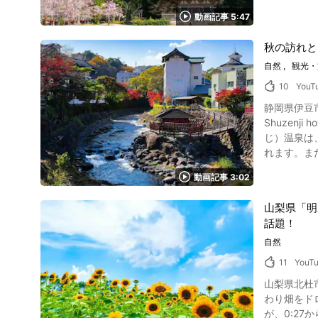
すが、混雑や渋滞
は、約20
できることから、九州エ
野県にある
動画記事 5:47
吉が贅を尽くした「
ぜひ阿蘇に観光に訪れてみ
などが美しく色づき、絵画のよ
ことも特徴
http://www.asosekaibunka
明けの6月
秋の訪れと
間お花見が楽し
g298212-d
宝や重要文
自然
観光・
も抜群！ 国宝
10
YouT
アップは? 写真:京都・醍醐寺の桜 例年3月下旬から4月上旬ごろまで、さまざまな種類の桜が咲き見頃が続く醍醐寺。2026年の桜も、ソメイヨシ
静岡県伊豆市
ノが咲く4月上旬が特におすす
Shuzenji
「豊太閤花
じ）温泉は
設舞台では雅楽や狂言、花見踊
れます。ま
期や開催方法を見直し、よ
ょう。 修善寺温泉の中心に位置する修善寺、竹林の小径などの映像は、見る人の心をひきつけます。まずは、修善寺の紅葉をまるで実際に散歩し
醍醐寺 桜ラ
動画記事 3:02
ているかのような感覚を味わ
員数や予約などについて
豆市・修善寺温泉街の紅葉 静岡県伊豆市にある修善寺温泉の歴
の洛南エリアには、
山梨県「明
（けいこく
方除け・厄
話題！
こしょ）と
す。 ●六孫王神社(ろくそんのうじんじゃ) 六孫王大神を御祭神として祀られている神社は、京都の穴場の桜スポット。まっすぐにのびた参道の両
も有名な温
自然
側に咲くソメ
材を使った美味しい料理を堪能するこ
(ごこうの
11
YouT
の名所とい
が多く長く楽しめ
山梨県北杜
ミジなどの
める醍醐寺
わり畑をドローン撮
きます。 
した歴史に
が、0:27
寺の紅葉を堪能できる紅葉コース