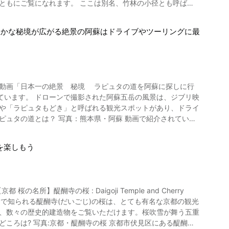
ともにご覧になれます。 ここは別名、竹林の小径とも呼ば
。それは「白駒荘」と「青苔荘」という名の山荘の前。 白駒池
ています。 ハイキングにもおすすめ！白
。 交通アクセスは天龍寺から野宮神
豊かな秘境が広がる絶景の阿蘇はドライブやツーリングに最
めします。 竹林の道周辺で楽しめるトロ
は約2時間。白駒池駐車場を出
がら遊歩道を進み、途中の分かれ道で高見石小屋方面へ向かい
都嵐山のグルメ 写真：京都嵐山・
向かって高見石を下ります。神秘的な白駒池の周りの遊歩道を
公開した動画「日本一の絶景 秘境 ラピュタの道を阿蘇に探しに行
えな
やすい靴と動きやすい服装を準備の上、出かける前に天候を確
風景は、ジブリ映
ツをいただけます。 スイーツでは新八茶屋がジェラート国際
」や「ラピュタもどき」と呼ばれる観光スポットがあり、ドライ
自然を満喫しましょう。 紅葉シーズンの白駒池
号から外輪山の上を走る県道339号（通称：ミルクロード）に
湯もあるので、名湯に浸かって旅の疲れを癒やすこともできま
介さ
18万人以上の人が訪れることもあり、特に土日ともなると駐車
を楽しもう
どのアクティビティも楽しめます。 動画で紹介され
神社は縁結びの神様・子宝安産の
平日は午前10時頃
の石をなでながらお祈りすると一年以内に願いが叶うといわれて
やツーリングで訪れた際には、ぜひ展望台に立ち寄ってみましょ
津川下りがあります。 京都嵐山の竹林の小径
、朝9時頃でも駐車場が満車だったという口コミもあるので、
の名所】醍醐寺の桜 : Daigoji Temple and Cherry
ひ京都の風景と歴史を感じに観光マップを片手に竹林の道へ訪れ
チェックできます。 また、白駒池駐車場に設
浜など多くの見どころがあります。 ただし阿蘇山は噴火の危険
ムページにアクセスすると、5分間隔で更新されているライブ
へは車での移動が便利で