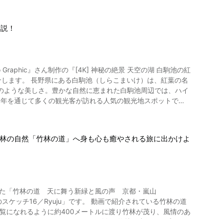
には、ダイヤ浜や竹波海水
い砂と石が空からはっきりと見える透明度の高い海をぜひご覧く
解説！
影したライブカメラもインターネットでご覧になることができ
浜
5-Takenami_Beach-
まいけ）は、紅葉の名
のような美しさ。豊かな自然に恵まれた白駒池周辺では、ハイ
1年を通じて多くの観光客が訪れる人気の観光地スポットで
14秒の4K動画でお楽しみください。 長野県の紅葉
竹林の自然「竹林の道」へ身も心も癒やされる旅に出かけよ
15m の八千穂高原にある白駒池は、日本で最も高い位置にあ
原の中にありながらアクセスしやすい白駒池。遊歩道も整備され
るなら、ベストシーズンを外
した「竹林の道 天に舞う新緑と風の声 京都・嵐山
標高の高い地域の紅葉の見頃
yuju」です。 動画で紹介されている竹林の道
高2000m 以上の場所では、紅葉の時期の予想は大きく変わ
ご覧になれるように約400メートルに渡り竹林が茂り、風情のあ
多くの観光客であふれる紅葉シーズ