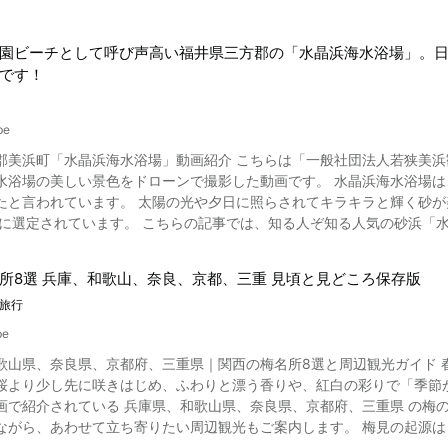
園ビーチとして呼び声高い福井県三方郡の「水晶浜海水浴場」。
です！
be
郡美浜町「水晶浜海水浴場」動画紹介 こちらは「一般社団法人若狭美
景色をドローンで撮影した動画です。 水晶浜海水浴場は、砂粒の細かい白砂がきらめく様子が、水晶のようなことから
たと言われています。 太陽の光や夕日に照らされてキラキラと輝く砂が
では、知る人ぞ知る人気の砂浜「水晶浜海水浴場」の観光情報をご紹介いたします。 動画は遠く
い砂と、海底の様子まではっきりとわかる透明度の高い海が空撮でとら
驚かれることでしょう。 動画で紹介されている福井県にある水晶浜海水浴場とはどんな観光スポット？ 写真：福
所8選 兵庫、和歌山、奈良、京都、三重 見頃と見どころ保存版
水浴場は、遠くに常神半島が一望できる若狭湾に面した絶景スポットで
旅行
一の楽園ビーチと呼ばれる透明度が高いエメラルドグリーンの海は「絶
るほか、星空がきれいなデートスポットとしても人気があります。 1日を通
be
美しい姿を見せてくれるのです。 写真を撮影すればインスタ映え間違い
高で体感が変わるため、見頃（見ごろ）はずれやすいポイントでもあります。 目安になりやすい「咲き始め→見頃」の流れ 和歌山県（みなべ）：早めに動きやすく、例年は1月下旬から開園、2月中旬ごろが見頃の目安。京都府（市街地）：2月〜3月にかけて。天満宮の梅花祭（2月下旬）も季節の合図です。奈良県（月ヶ瀬・五條）：2月中旬〜3月が中心。月ヶ瀬は渓谷に約1万本規模で広がります。兵庫県（神戸・六甲山麓）：3月に入ってから伸びる年も。保久良梅林は3月中旬以降が目安。三重県（いなべ・鈴鹿）：2月下旬〜3月。特に鈴鹿の森庭園は“夜の表情”が大きな魅力です。 1. 保久良梅林（兵庫県神戸市）｜街と海を見下ろす“ご褒美の梅” 写真：兵庫県神戸市・保久良梅林 保久良梅林（ほくらばいりん）の様子は（00:45）からご覧いただけます。保久良梅林とは、神戸市東灘区で「岡本の梅林をよみがえらせたい」という思いから、1975年に保久良山へ植樹された梅林です。白梅、紅梅あわせて約100本、街並みと海を背景に眺められるのが大きな魅力。見どころは、登った先にふっと視界が開ける瞬間。香りが先に春を連れてきて、足元の坂道さえ「小さな旅の工程」に変わります。お弁当を広げて宴会……というより、散策しながら静かに楽しむ方が多い印象ですが、人気日には場所取りのような雰囲気になることも。歩きやすい靴が安心です。 周辺観光（兵庫県神戸市） 保久良梅林のあとは、すぐ近くの保久良神社にお参りしてから下山すると流れがきれいです。 岡本梅林公園の梅は約200本、品種も豊富で、駅近で“はしご梅”にも向きます。 下山後は阪急岡本駅周辺でカフェ休憩や街歩きを挟むと、山歩きの余韻が心地よく整います。もう少し観光らしさを足すなら、東灘から行きやすい灘の酒蔵めぐりへ。見学施設で学びつつ、お土産も選べます。 基本情報 見頃：3月中旬以降（年により変動） アクセス：阪急「岡本駅」から徒歩約40分（目安）料金：散策無料（周辺施設・交通は別途） 参考サイト：https://www.city.kobe.lg.jp/b07715/kuyakusho/higashinadaku/shoukai/shoukai/ume.html 2. 南部梅林（和歌山県みなべ町）｜「一目百万、香り十里」のスケール感 写真：和歌山県みなべ町・南部梅林 南部梅林（なんぶばいりん）の様子は（02:21）からご覧いただけます。南部梅林とは、「一目百万、香り十里」と称される日本最大級の梅林。かぐわしい香りの中を歩きながら、春が近づく音を聞くような時間が過ごせます。例年は1月下旬〜3月上旬に開園し、2月中旬前後が見頃の目安です。みなべ町は梅の産地としても知られ、梅が「観光」だけでなく「暮らし」や「仕事」と地続きで存在している土地。梅干しや梅仕事といった言葉が、単なる名物紹介ではなく“文化の手触り”として感じられるのが、この場所の深みだと思います。 周辺観光（和歌山県） 南部梅林の周辺は「梅の産地らしさ」を体感できる寄り道が充実しています。 梅林散策のあとに梅加工品の買い物や、関連施設の見学を組み合わせると、景色の思い出が“味の記憶”として残りやすくなります。さらに時間があれば白浜方面へ足を伸ばし、海の絶景散策や白浜温泉の日帰り入浴を加えると、春の旅行として満足度が一段上がります。 基本情報 所在地：和歌山県日高郡みなべ町晩稲地内 営業時間：8:00〜17:00（開園期間中） 料金：大人500円、小・中学生200円（目安） アクセス：みなべICから車で約5〜6分（目安） 駐車場：有料 参考サイト：https://minabebairin.com 3. 賀名生梅林（奈良県五條市）｜“吉野になぞらえる”2万本の物語 写真：奈良県五條市・賀名生梅林 賀名生梅林（あのうばいりん）の様子は（04:09）からご覧いただけます。賀名生梅林とは、奈良県五條市西吉野町の丘陵を覆う、約2万本規模の梅林です。ここが素敵なのは、名所の呼び名に「一目千本」「見返り千本」「奥の千本」など、吉野山の桜になぞらえた名前がつけられていること。桜の名所に負けない春を、梅で作ろうという気概が感じられます。散策に3時間ほどかかる目安もあり、しっかり“旅の工程”として楽しめます。急がず、見どころで立ち止まって香りを吸い込むように歩くと、景色が体の中に残ります。 周辺観光（奈良県） 賀名生梅林の良さは、梅の風景に「歴史の物語」を重ねられることです。 近くの賀名生皇居跡（堀家住宅）を訪ねると、この土地が歩んだ背景が分かり、梅の景色がより印象的になります。帰りは五條新町通りへ立ち寄り、江戸期の町並みを散策して甘味で一息つくと、自然と町歩きがつながり、旅の密度が高まります。 基本情報 所在地：奈良県五條市西吉野町北曽木 見頃：2月下旬〜3月上旬（目安） 問い合わせ：0747-33-0301（現地） 参考サイト：https://www.city.gojo.lg.jp/soshiki/nishiyoshino/1/2015.html 4. 月ヶ瀬梅渓（奈良県奈良市）｜渓谷と湖、1万本がつくる“春のパノラマ” 写真：奈良県奈良市・月ヶ瀬梅渓 月ヶ瀬梅渓（つきがせばいけい）の様子は（05:43）からご覧いただけます。 月ヶ瀬梅渓とは、五月川（名張川）沿いの渓谷に、約1万本以上の梅林が広がる全国有数の梅の名所。1922年（大正11年）に国の名勝に指定されています。見頃は2月中ごろ〜3月。渓谷に香りがたまるように漂い、歩くほどに景色がほどけていくのが、月ヶ瀬ならではの魅力です。そして、ここは「写真映え」だけで終わらない場所でもあります。鎌倉時代に真福寺の境内へ梅が植えられたのが始まり、文人墨客も訪れたという“時間の厚み”が、風景に静かな説得力を与えています。 周辺観光（奈良県奈良市） 月ヶ瀬梅渓は渓谷沿いを歩いて楽しむ分、周辺観光は“体を温めて締める”組み立てが相性抜群です。 散策後は梅の郷 月ヶ瀬温泉でゆっくり温まり、冷えやすい季節の疲れをほどくと満足感が残ります。時間に余裕があれば、近隣の道の駅に寄って地元の食材や土産を選ぶと、帰路の楽しみも増えます。 基本情報 アクセス：JR奈良駅、近鉄奈良駅からバス約80分（目安） 見頃：2月中旬〜3月（目安） 参考サイト：https://www.city.nara.lg.jp/sightseeing/naraharu/112100.html 5. 北野天満宮（京都府京都市）｜梅と学問、そして「飛梅」伝説 写真：京都府・北野天満宮の梅苑 花の庭 北野天満宮（きたのてんまんぐう）の様子は（08:13）からご覧いただけます。北野天満宮とは、菅原道真（すがわらのみちざね）公ゆかりの天満宮で、「天神さん」と親しまれる存在です。梅と深い縁があり、御本殿前の梅は、道真公が愛した梅を受け継ぐ特別な木として語り継がれています。梅の香りの中で参拝すると、「合格祈願」だけではない、心を整えるような静けさがあります。梅の時期は御朱印をいただく方も多く、境内の空気がいっそう“春の行事”らしくなります。年によって梅苑の公開や企画内容、料金は変わるため、直前の公式発表を確認するのが安心です。 周辺観光（京都府京都市） 北野天満宮の周辺は、京都が初めての方でも分かりやすい“王道の組み合わせ”が作れます。 梅苑と参拝のあと、金閣寺や龍安寺へ足を伸ばすと、京都らしい景観と静けさが一日で味わえます。もう少しゆったり過ごすなら、上七軒や西陣界わいの街歩きへ。和菓子や軽食で休憩を入れると、旅が慌ただしくなりません。 基本情報 所在地：京都市上京区（北野天満宮）梅苑・企画情報：年度により会期や料金が変動（公式発表を確認）参考サイト：https://kitanotenmangu.or.jp/guidance/baien/ 6. 城南宮（京都府京都市）｜しだれ梅と椿、春が重なる庭園 写真：京都府・城南宮の枝垂れ梅と落ち椿 城南宮（じょうなんぐう）の様子は（09:51）からご覧いただけます。城南宮とは、平安遷都の際に京都の南に創建され、方除（ほうよけ）の大社として信仰を集めてきた神社です。春は「しだれ梅と椿まつり」が有名で、約150本のしだれ梅と約400本の椿が同時に楽しめる“春の重なり”が見事です。散り始めには、花びらが地面を敷き詰める「花びらのじゅうたん」も見どころ。桜の季節の夜桜も良いですが、城南宮は昼の光で花の質感をゆっくり味わうのが似合う場所だと思います。混雑回避なら、開門直後や平日が比較的歩きやすいです。 周辺観光（京都府京都市） 城南宮のあとは、伏見エリアへつなげると観光がまとまりやすくなります。 伏見は酒どころとして知られ、酒蔵の町並み散策や資料館見学を組み合わせると、花旅に文化の厚みが加わります。時間があれば伏見稲荷大社へ回るのもおすすめです。参拝と散策で気分が切り替わり、半日旅でも「見た、歩いた、味わった」が揃いやすくなります。 基本情報 しだれ梅と椿まつり：2/18〜3/22（年により変動）拝観時間：9:00〜16:30（受付16:00まで）拝観料：大人1,000円、小学生600円（期間・区分で変動あり）参考サイト：https://www.jonangu.com/shidareume.html 7. いなべ市梅林公園（三重県いなべ市）｜山並みと梅の“カラーパッチワーク” 写真：三重県いなべ市・いなべ市梅林公園 いなべ市梅林公園（いなべしばいりんこうえん）の様子は（11:45）からご覧いただけます。いなべ市梅林公園とは、三重県いなべ市農業公園内にある梅の名所。梅まつり期間は入園料が設定され、開園時間は9:00〜16:00が目安です。斜面いっぱいに色が広がる景色は、晴れた日ほど輪郭がくっきりして、インスタ映えという言葉が先に浮かぶ方もいるかもしれません。ただ、ここは“写真のための場所”というより、見晴らし台から風景を丸ごと吸い込む場所だと感じます。桜の本数を数えるように「規模」を楽しむお花見も良いですが、いなべは品種の違いが色で分かりやすく、見どころが散らばっています。 周辺観光（三重県いなべ市） いなべ市梅林公園のあとは、阿下喜エリアで“癒やしの寄り道”を入れると満足度が上がります。 温泉やサウナ、食事を楽しめる施設があり、冷えやすい梅の季節にぴったりです。時間に余裕がある方は、阿下喜の商店街を軽く歩いてから帰るのもおすすめです。旅の終わりに「もう少しだけ地元の空気」を味わえるのが魅力です。 基本情報 所在地：三重県いなべ市藤原町鼎717番地開園時間：9:00〜16:00入
海水浴場の観光情報 写真：福井県・水晶浜海水浴場の駐車場 水晶浜海水浴場
クセスは、舞鶴若狭自動車道・若狭美浜ICから15分。 砂浜の横には駐
海開きとなった海水浴のシーズンの7月中旬から8月下旬は、多くの観光客で賑わいます。 周辺には、民
や、キャンプ場、バーベキュー場などもあり、日本海の海の幸を楽しみ