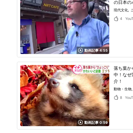
の日本の
現代文化
4
You
動画記事 4:55
落ち葉か
中！なぜ
介！
動物・生物
8
You
動画記事 0:59