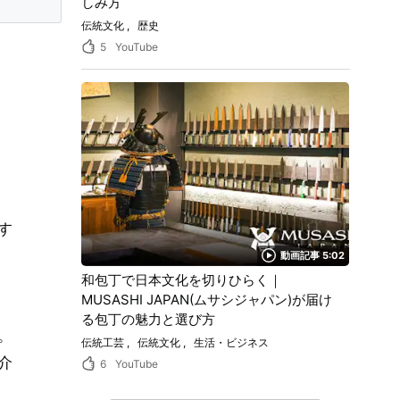
しみ方
伝統文化
歴史
5
YouTube
す
動画記事 5:02
和包丁で日本文化を切りひらく｜
MUSASHI JAPAN(ムサシジャパン)が届け
る包丁の魅力と選び方
。
伝統工芸
伝統文化
生活・ビジネス
介
6
YouTube