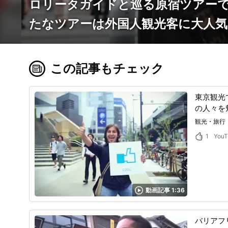
ロリータガイドと巡る原宿ツアーで
たなツアーは外国人観光客に大人気
この記事もチェック
東京観光
の人々を
観光・旅行
1
YouT
動画記事 1:36
バリアフ