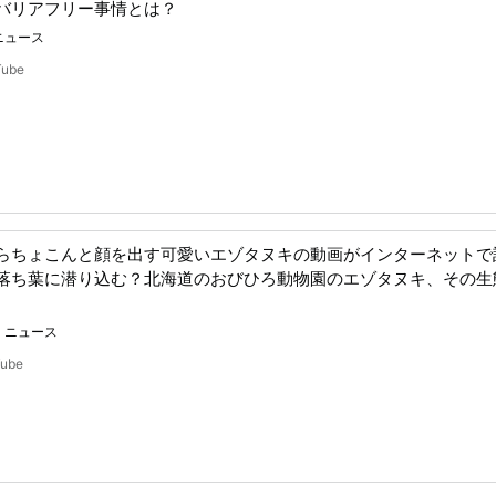
バリアフリー事情とは？
ニュース
Tube
らちょこんと顔を出す可愛いエゾタヌキの動画がインターネットで
落ち葉に潜り込む？北海道のおびひろ動物園のエゾタヌキ、その生
ニュース
Tube