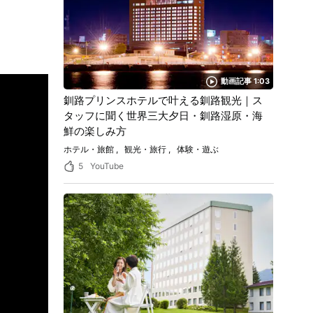
動画記事 1:03
釧路プリンスホテルで叶える釧路観光｜ス
タッフに聞く世界三大夕日・釧路湿原・海
鮮の楽しみ方
ホテル・旅館
観光・旅行
体験・遊ぶ
5
YouTube