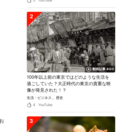
5
YouTube
2
動画記事 4:03
100年以上前の東京ではどのような生活を
過ごしていた？大正時代の東京の貴重な映
像が発見された！？
生活・ビジネス
歴史
4
YouTube
お
3