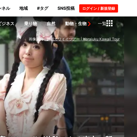
ンネル
地域
#タグ
SNS投稿
ログイン / 新規登録
ビジネス
乗り物
自然
動物・生物
一覧
画像出典 :
原宿カワイイツアー | Harajuku Kawaii Tour