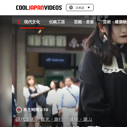
日本語
伝統文化
現代文化
伝統工芸
芸能・音楽
芸術・建築物
再生時間 3:19
現代文化
観光・旅行
体験・遊ぶ