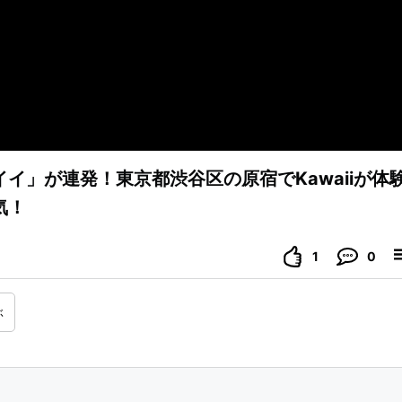
イ」が連発！東京都渋谷区の原宿でKawaiiが体
気！
1
0
ぶ