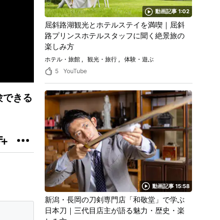
動画記事 1:02
屈斜路湖観光とホテルステイを満喫｜屈斜
路プリンスホテルスタッフに聞く絶景旅の
楽しみ方
ホテル・旅館
観光・旅行
体験・遊ぶ
5
YouTube
験できる
動画記事 15:58
新潟・長岡の刀剣専門店「和敬堂」で学ぶ
日本刀｜三代目店主が語る魅力・歴史・楽