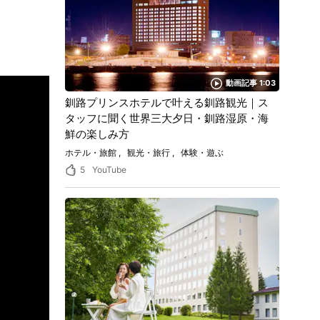
動画記事 1:03
釧路プリンスホテルで叶える釧路観光｜ス
タッフに聞く世界三大夕日・釧路湿原・海
鮮の楽しみ方
ホテル・旅館
観光・旅行
体験・遊ぶ
5
YouTube