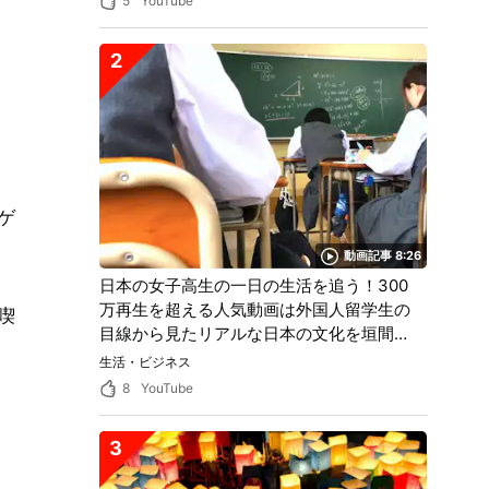
5
YouTube
2
ゲ
動画記事 8:26
。
日本の女子高生の一日の生活を追う！300
万再生を超える人気動画は外国人留学生の
喫
目線から見たリアルな日本の文化を垣間見
ることができる！
生活・ビジネス
8
YouTube
3