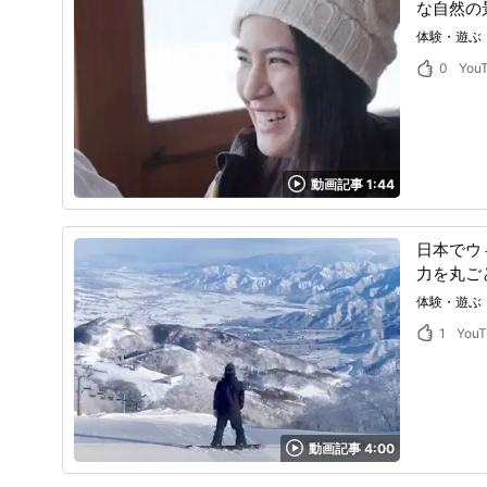
な自然の
体験・遊ぶ
0
You
動画記事 1:44
日本でウ
力を丸ご
体験・遊ぶ
1
YouT
動画記事 4:00