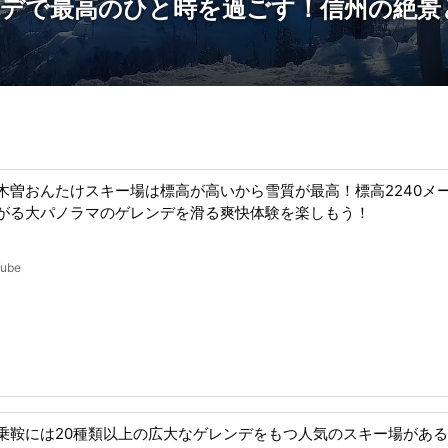
ンデで最高のひと時を過ごす！信州の絶景
木曽おんたけスキー場は標高が高いから雪質が最高！標高2240メ
がる大パノラマのゲレンデを滑る爽快体験を楽しもう！
Tube
乗鞍には20種類以上の広大なゲレンデをもつ人気のスキー場があ