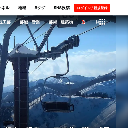
ンネル
地域
#タグ
SNS投稿
ログイン / 新規登録
統工芸
芸能・音楽
芸術・建築物
歴史
一覧
日本人・著名人