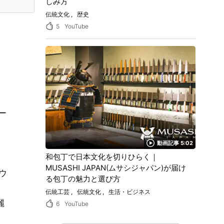
しみ方
伝統文化
歴史
5
YouTube
ー
動画記事 5:02
和包丁で日本文化を切りひらく｜
MUSASHI JAPAN(ムサシジャパン)が届け
ウ
る包丁の魅力と選び方
伝統工芸
伝統文化
生活・ビジネス
麗
6
YouTube