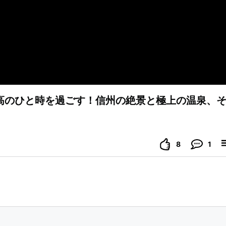
高のひと時を過ごす！信州の絶景と極上の温泉、
8
1