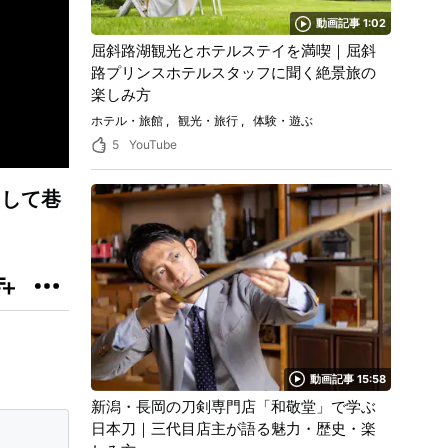
動画記事 1:02
屈斜路湖観光とホテルステイを満喫｜屈斜
路プリンスホテルスタッフに聞く絶景旅の
楽しみ方
ホテル・旅館
観光・旅行
体験・遊ぶ
5
YouTube
そして巷
動画記事 15:58
新潟・長岡の刀剣専門店「和敬堂」で学ぶ
日本刀｜三代目店主が語る魅力・歴史・楽