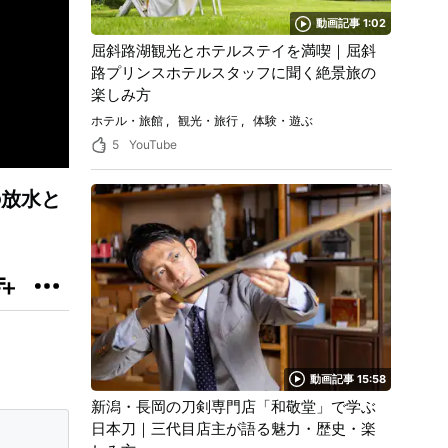
動画記事 1:02
屈斜路湖観光とホテルステイを満喫｜屈斜
路プリンスホテルスタッフに聞く絶景旅の
楽しみ方
ホテル・旅館
観光・旅行
体験・遊ぶ
5
YouTube
の放水と
動画記事 15:58
新潟・長岡の刀剣専門店「和敬堂」で学ぶ
日本刀｜三代目店主が語る魅力・歴史・楽