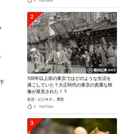
5
YouTube
2
ク
。
動画記事 4:03
100年以上前の東京ではどのような生活を
下
過ごしていた？大正時代の東京の貴重な映
像が発見された！？
生活・ビジネス
歴史
4
YouTube
3