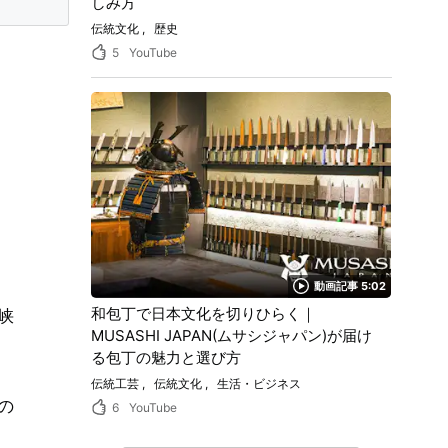
しみ方
伝統文化
歴史
5
YouTube
m
動画記事 5:02
和包丁で日本文化を切りひらく｜
峡
MUSASHI JAPAN(ムサシジャパン)が届け
る包丁の魅力と選び方
伝統工芸
伝統文化
生活・ビジネス
の
6
YouTube