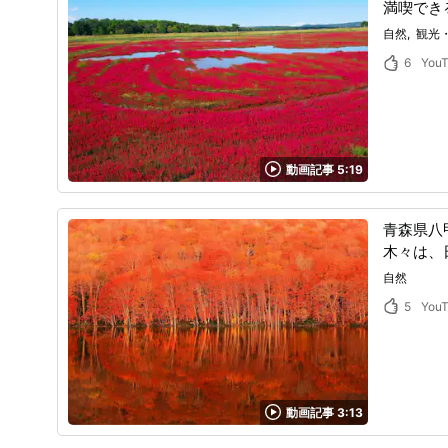
満喫でき
自然
観光
6
You
動画記事 5:19
青森県八
木々は、
自然
5
You
動画記事 3:13