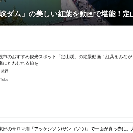
峡ダム」の美しい紅葉を動画で堪能！定
幌市のおすすめ観光スポット「定山渓」の絶景動画！紅葉をみなが
湯にたわむれる旅を
・旅行
uTube
東部のサロマ湖「アッケシソウ(サンゴソウ)」で一面が真っ赤に。