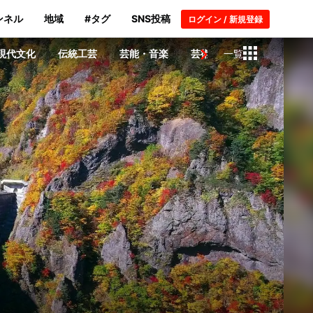
ンネル
地域
#タグ
SNS投稿
ログイン / 新規登録
現代文化
伝統工芸
芸能・音楽
芸術・建築物
一覧
歴史