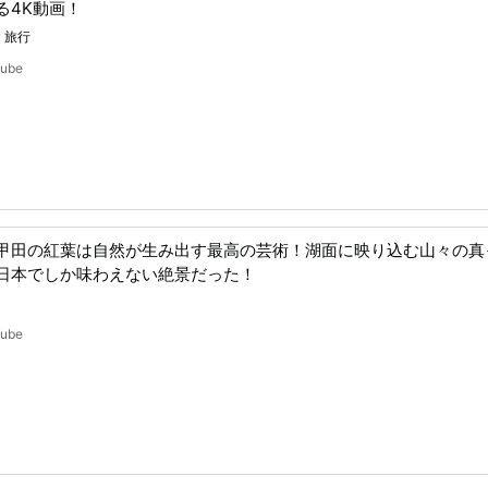
る4K動画！
・旅行
Tube
甲田の紅葉は自然が生み出す最高の芸術！湖面に映り込む山々の真
日本でしか味わえない絶景だった！
Tube