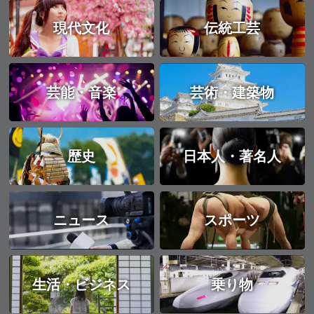
現代文化
伝統工芸
芸能・音楽
芸術・建築物
歴史
日本人・著名人
ニュース
スポーツ
生活・ビジネス
乗り物