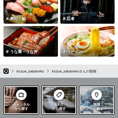
寿司・鮨
忍者
うな重・うな丼
ラーメン
kozue_sabaneko
kozue_sabanekoさんの投稿
チャンネル
#タグ
地域
から探す
から探す
から探す