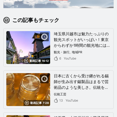
この記事もチェック
埼玉県川越市は魅力たっぷりの
観光スポットがいっぱい！東京
からわずか1時間の観光地にはレ
トロな街並みが一面に広がって
観光・旅行
地域PR
いた！
6
YouTube
動画記事 16:12
日本に古くから受け継がれる錫
師が生み出す錫製品はまるで芸
術品のような美しさ。伝統を重
んじながらも錫と向き合う一人
伝統工芸
の錫師に密着！
13
YouTube
動画記事 7:28