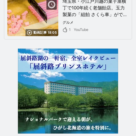
埼玉県・小江戸川越の菓子屋横
丁で100年続く老舗飴店。玉力
製菓の「組飴 さくら車」ができ
るまで
グルメ
1
YouTube
動画記事 18:05