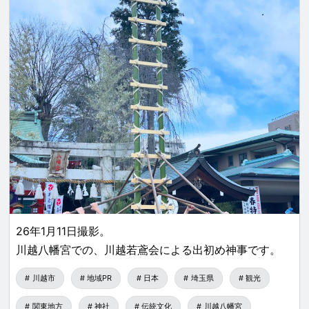
26年1月11日撮影。
川越八幡宮での、川越若鳶会による出初め神事です。
川越市
地域PR
日本
埼玉県
観光
関東地方
神社
伝統文化
川越八幡宮