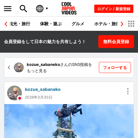
ログイン / 新規登録
観光・旅行
体験・遊ぶ
グルメ
ホテル・旅館
シ
会員登録をして日本の魅力を共有しよう！
無料会員登録
kozue_sabaneko
さんのSNS投稿を
フォローする
もっと見る
kozue_sabaneko
2026年3月30日