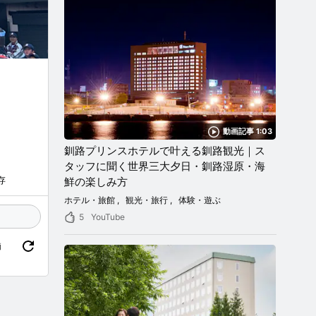
動画記事 1:03
釧路プリンスホテルで叶える釧路観光｜ス
タッフに聞く世界三大夕日・釧路湿原・海
存
鮮の楽しみ方
ホテル・旅館
観光・旅行
体験・遊ぶ
5
YouTube
価