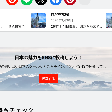
前のSNS投稿
2026年3月30日
26年1月11日撮影。 川越八幡宮での、川越若鳶会による出初め神事です。
26年1月11日撮影。 川越八幡宮での、川越若鳶会による出初め神事です。
日本の魅力をSNSに投稿しよう！
先の思い出や日本のクールなところをインバウンドSNSで紹介してね
投稿する
事もチェック