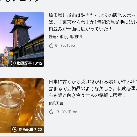
埼玉県川越市は魅力たっぷりの観光スポッ
ぱい！東京からわずか1時間の観光地には
街並みが一面に広がっていた！
観光・旅行
地域PR
6
YouTube
動画記事 16:12
日本に古くから受け継がれる錫師が生み出
はまるで芸術品のような美しさ。伝統を重
らも錫と向き合う一人の錫師に密着！
伝統工芸
13
YouTube
動画記事 7:28