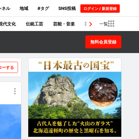
ンネル
地域
#タグ
SNS投稿
ログイン / 新規登録
現代文化
伝統工芸
芸能・音楽
芸術・建築物
一覧
歴史
無料会員登録
ローする