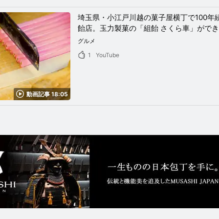
埼玉県・小江戸川越の菓子屋横丁で100年
飴店。玉力製菓の「組飴 さくら車」がで
グルメ
1
YouTube
動画記事 18:05