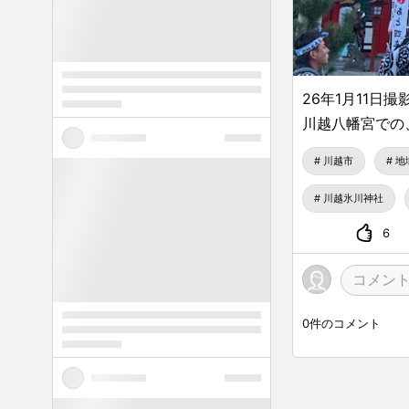
26年1月11日撮
川越八幡宮での
川越市
地
川越氷川神社
6
0
件のコメント