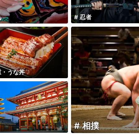
礼
忍者
重・うな丼
相撲