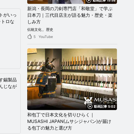
動画記事 15:58
新潟・長岡の刀剣専門店「和敬堂」で学ぶ
トがいっ
日本刀｜三代目店主が語る魅力・歴史・楽
レトロな
しみ方
伝統文化
歴史
5
YouTube
す錫製品
んじなが
動画記事 5:02
和包丁で日本文化を切りひらく｜
MUSASHI JAPAN(ムサシジャパン)が届け
る包丁の魅力と選び方