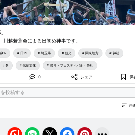
影。
、川越若鳶会による出初め神事です。
域PR
日本
埼玉県
観光
関東地方
神社
冬
伝統文化
祭り・フェスティバル・祭礼
0
シェア
保
評