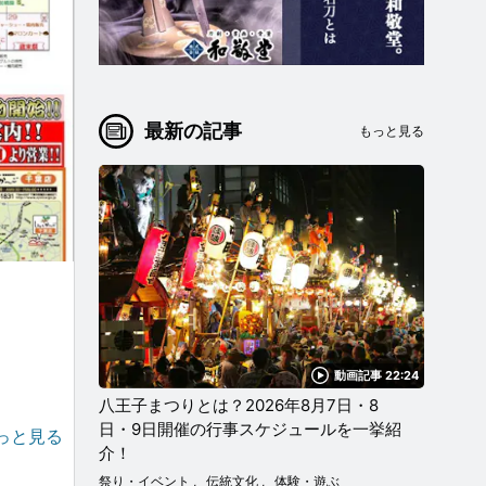
最新の記事
もっと見る
動画記事 22:24
八王子まつりとは？2026年8月7日・8
日・9日開催の行事スケジュールを一挙紹
詰め放題
っと見る
介！
祭り・イベント
伝統文化
体験・遊ぶ