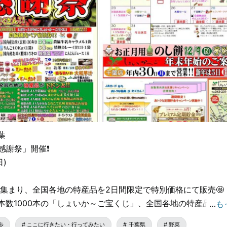
葉
感謝祭」開催❗️
日)
Aが集まり、全国各地の特産品を2日間限定で特別価格にて販売🤩
本数1000本の「しょいか～ご宝くじ」、全国各地の特産品の
…
も
くさん🍎🍐🍊
歩
ここに行きたい・行ってみたい
千葉県
野菜