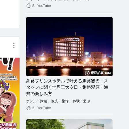
5
YouTube
動画記事 1:03
釧路プリンスホテルで叶える釧路観光｜ス
タッフに聞く世界三大夕日・釧路湿原・海
鮮の楽しみ方
ホテル・旅館
観光・旅行
体験・遊ぶ
5
YouTube