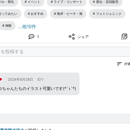
バル・祭礼
イベント
ライブ・コンサート
屋台・店頭販売
まおり」御浜下りが同時開催し、ハッピ姿でお神輿をかつぐお
行ってみたい
おすすめ
海岸・ビーチ・海
フォトジェニック
ントも楽しめます。
体験
…他10件
しひろば（ケーズハーバー前）
1
シェア
R京葉線・千葉都市モノレール「千葉みなと駅」から海へ向かっ
千葉市中央区中央港1-20-1
評
2024年8月28日
ID:1
さんばしまつり』で検索！
ちゃんたちのイラスト可愛いです(*´ｪ`*)