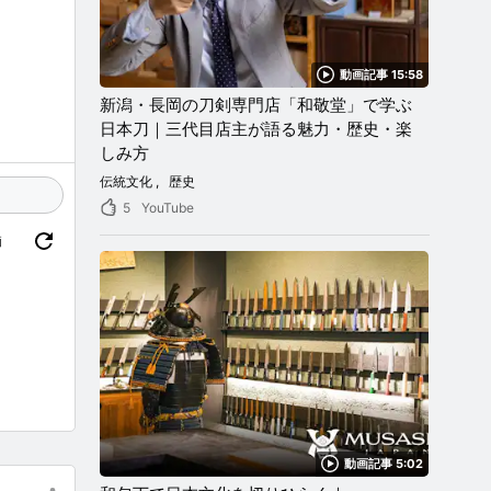
子さんの
動画記事 15:58
新潟・長岡の刀剣専門店「和敬堂」で学ぶ
日本刀｜三代目店主が語る魅力・歴史・楽
しみ方
て徒歩5
伝統文化
歴史
5
YouTube
価
動画記事 5:02