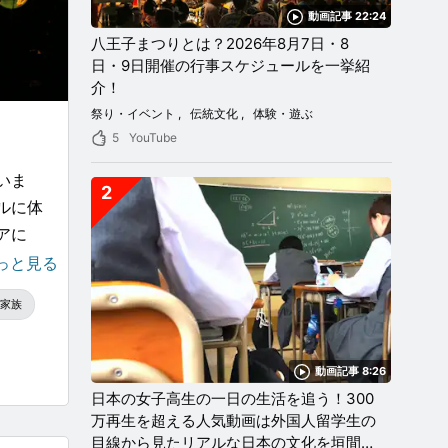
動画記事 22:24
八王子まつりとは？2026年8月7日・8
日・9日開催の行事スケジュールを一挙紹
介！
祭り・イベント
伝統文化
体験・遊ぶ
5
YouTube
いま
2
ルに体
アに
されま
っと見る
の学習
家族
果たし
動画記事 8:26
日本の女子高生の一日の生活を追う！300
万再生を超える人気動画は外国人留学生の
目線から見たリアルな日本の文化を垣間見