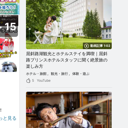
15
動画記事 1:02
屈斜路湖観光とホテルステイを満喫｜屈斜
路プリンスホテルスタッフに聞く絶景旅の
楽しみ方
ホテル・旅館
観光・旅行
体験・遊ぶ
5
YouTube
！
トショ
っと見る