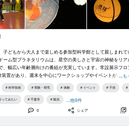
】
、子どもから大人まで楽しめる参加型科学館として親しまれて
ドーム型プラネタリウムは、星空の美しさと宇宙の神秘をリア
で、幅広い年齢層向けの番組が充実しています。常設展示フロ
体験装置があり、週末を中心にワークショップやイベントが開催
…
も
さを体験しながら学べるこの施設は、家族でのお出かけや学校
科学技術
実験・研究
体験
イベント
子供
ポットであり、未来の科学者を育てる場としても重要な役割を
行ってみたい
千葉市
観光
…他9件
0
シェア
イベントのご紹介
科学deふしぎ 夏祭り』