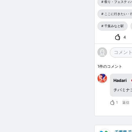
祭り・フェスティ
「こども おは
ここに行きたい・
写真を撮るイベ
千葉みなと駅
■会場：さんば
4
■アクセス：J
分
■住所 ：千葉県
1
件のコメント
■入場料：無料
Hadari
※詳しくは、『
チバミナコ
1
返信