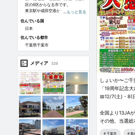
区の6区からなる市です。
東京駅や成田空港からも約30分で
…
もっと見る
アクセスできる非常に便利な立地
住んでいる国
となっています。
日本
訪れる人々みんなが笑顔になれる
街「千葉市」の魅力をたっぷりと
住んでいる都市
お届けしていきますのでよろしく
千葉県千葉市
お願いいたします！
メディア
329
しょいか〜ご千
「19周年記念大
📅12/7(土)・8(
全国より13J
その他、当選総
等イベント盛りだ
千葉市
散