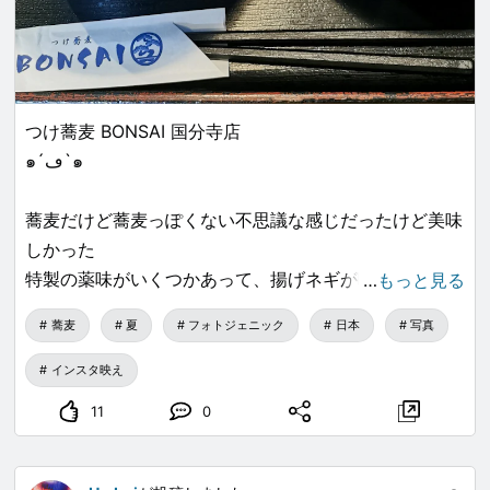
つけ蕎麦 BONSAI 国分寺店
๑´ڡ`๑
蕎麦だけど蕎麦っぽくない不思議な感じだったけど美味
しかった
特製の薬味がいくつかあって、揚げネギが味変で良かっ
…
もっと見る
た*´ｪ`*
蕎麦
夏
フォトジェニック
日本
写真
インスタ映え
11
0