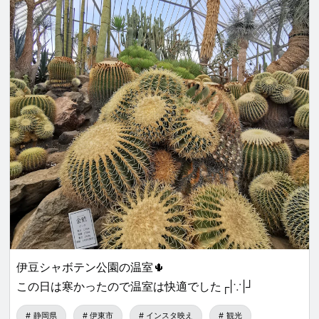
し、陸上から見るのとは一味違った目黒川の桜
を楽しめる「目黒川お花見クルーズ」も人気で
す。
東京西部にある入場無料の井の頭公園。 夏は新
緑、そして秋には美しく色づく紅葉が見られ、
四季を通じて人気のあるスポットです。
テレビなどのメディアにもその賑わいを取り上
げられる「上野公園」。 特に公園の中心にある
桜並木は大人気のスポット。 公園内には、ソメ
イヨシノや山桜、関山など、50種類、約800本
の桜が見られます。
伊豆シャボテン公園の温室🌵
この日は寒かったので温室は快適でした┌|∵|┘
静岡県
伊東市
インスタ映え
観光