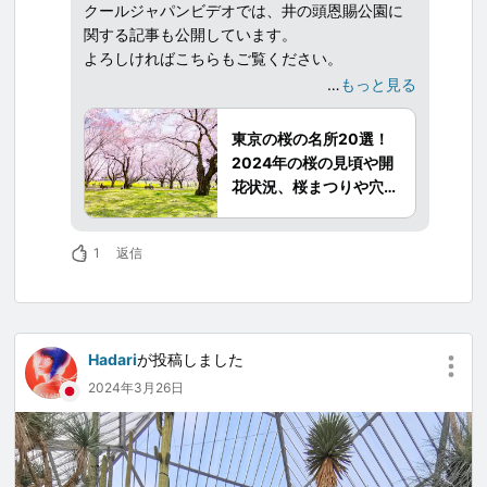
クールジャパンビデオでは、井の頭恩賜公園に
関する記事も公開しています。
よろしければこちらもご覧ください。
…
もっと見る
東京には観光名所の桜のほか、ビジネスパーソ
ンや住民の憩いの場にもなっている桜の名所が
東京の桜の名所20選！
数多くあります。
2024年の桜の見頃や開
動画では、千代田区の千鳥ヶ淵公園や浮間公園
花状況、桜まつりや穴場
など、東京の桜の名所15か所が次々と登場、青
スポットも紹介！
空と青々とした緑の中に映える美しい桜はまさ
に絶景のひとことです。
1
返信
桜の見頃やライトアップ情報、桜まつりなども
あわせてお届けをご紹介します。
早咲きの桜は、木場公園の大横川沿い、遅咲き
の桜は、神代植物公園、清澄公園、都内から足
Hadari
が投稿しました
を伸ばせば奥多摩湖などがあります。 新宿御苑
2024年3月26日
は、桜の種類が多いことから、早咲きの桜と遅
咲きの桜の両方を楽しめます。
全国的にも桜の名所として広く知られている目
黒川。 天王洲ピアから目黒雅叙園前で折り返