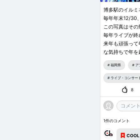
博多駅のイルミ
毎年年末12/30
この写真はその
毎年ライブが終
来年も頑張って
な気持ちで年を
コロナ禍になり
福岡県
ア
年は行けるのか
とを原動力として
ライブ・コンサー
だし、博多の街
8
早くコロナが終
しいなと投稿し
今は出口の見え
っていこうと思
1
件のコメント
COOL