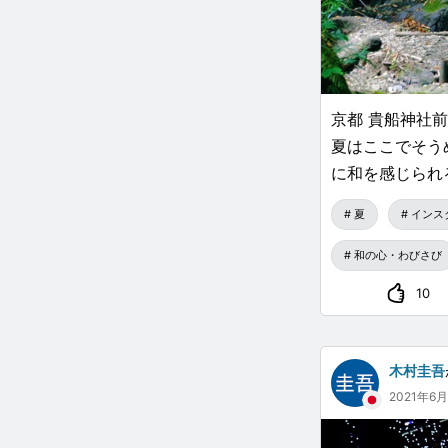
京都 貴船神社
夏はここでそう
に和を感じられ
夏
インス
和の心・わびさび
10
木村圭吾
2021年6