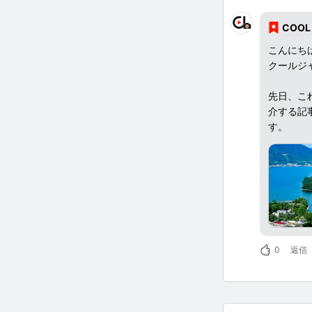
COOL
こんにち
クールジ
先日、こ
介する記
す。
現在含め「
変えて常
大賞、佳
分をプレ
年齢不問
真でもご
0
返信
引き続き