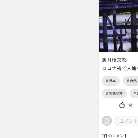
渡月橋京都
コロナ禍で人通
日本
自然
関西地方
14
1
件のコメント