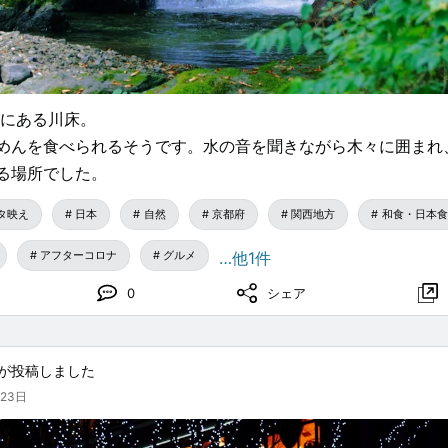
前にある川床。
めんを食べられるそうです。水の音を聞きながら木々に囲まれ
る場所でした。
タ映え
日本
自然
京都府
関西地方
和食・日本食
アフターコロナ
グルメ
…他1件
0
シェア
が投稿しました
月23日