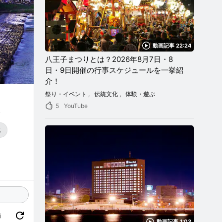
動画記事 22:24
八王子まつりとは？2026年8月7日・8
日・9日開催の行事スケジュールを一挙紹
介！
祭り・イベント
伝統文化
体験・遊ぶ
5
YouTube
。
真
価
動画記事 1:03