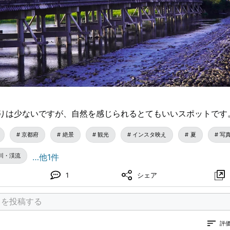
りは少ないですが、自然を感じられるとてもいいスポットです
京都府
絶景
観光
インスタ映え
夏
写
川・渓流
…他1件
1
シェア
評