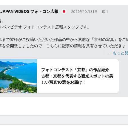
 JAPAN VIDEOS フォトコン広報
2022年10月31日
ID:1
は。
ャパンビデオ フォトコンテスト広報スタッフです。
れまで皆様がご投稿いただいた作品の中から素敵な「京都の写真」をご
事を公開致しましたので、こちらに記事の情報を共有させていただきま
…
もっと
COOL JAPAN VIDEOS フォトコンテスト」は2ヶ月に1度テーマや企
フォトコンテスト「京都」の作品紹介
時開催しております。
古都・京都を代表する観光スポットの美
作に選ばれた方には賞金として、賞品：Amazonギフト券 1万円分〜3万
しい写真10選をお届け！
ゼント！
・撮影機材・初心者・プロやアマの写真家などは問いません。 スマホの
応募可能です。
、たくさんのご応募をお待ちしております。