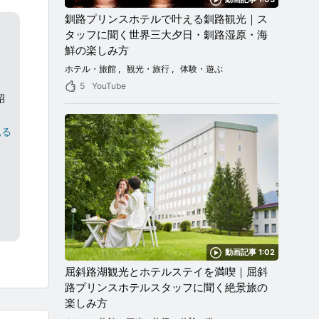
釧路プリンスホテルで叶える釧路観光｜ス
タッフに聞く世界三大夕日・釧路湿原・海
鮮の楽しみ方
ホテル・旅館
観光・旅行
体験・遊ぶ
5
YouTube
紹
見る
画を
円
写
動画記事 1:02
屈斜路湖観光とホテルステイを満喫｜屈斜
路プリンスホテルスタッフに聞く絶景旅の
楽しみ方