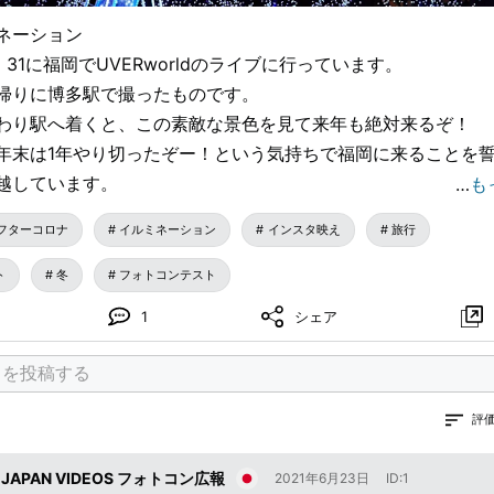
ネーション
、31に福岡でUVERworldのライブに行っています。
帰りに博多駅で撮ったものです。
わり駅へ着くと、この素敵な景色を見て来年も絶対来るぞ！
年末は1年やり切ったぞー！という気持ちで福岡に来ることを
越しています。
…
も
、旅行へ行くことも、ライブが開催されることも難しくなって
フターコロナ
イルミネーション
インスタ映え
旅行
なと不安に思ってしまいます。辛いことがあっても年末ここへ
いる、それくらいUVERworldのライブと音楽はかけがえの
ト
冬
フォトコンテスト
並みや美味しいご飯も大好きになりました！
1
シェア
息して、以前のように幸せな年末が過ごせる日が1日でも早く
ていてしみじみと思いました。
ない状況ですが、きっと訪れる「その日」を待ち続けながら日
います。
評
 JAPAN VIDEOS フォトコン広報
2021年6月23日
ID:1