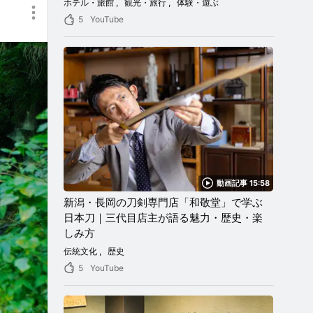
ホテル・旅館
観光・旅行
体験・遊ぶ
5
YouTube
動画記事 15:58
新潟・長岡の刀剣専門店「和敬堂」で学ぶ
日本刀｜三代目店主が語る魅力・歴史・楽
しみ方
伝統文化
歴史
5
YouTube