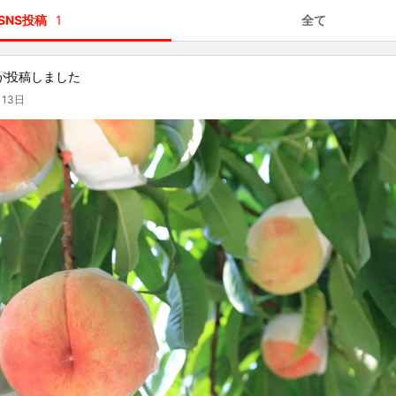
SNS投稿
1
全て
が投稿しました
月13日