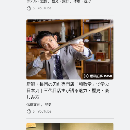
ホテル・旅館
観光・旅行
体験・遊ぶ
5
YouTube
動画記事 15:58
新潟・長岡の刀剣専門店「和敬堂」で学ぶ
日本刀｜三代目店主が語る魅力・歴史・楽
しみ方
伝統文化
歴史
5
YouTube