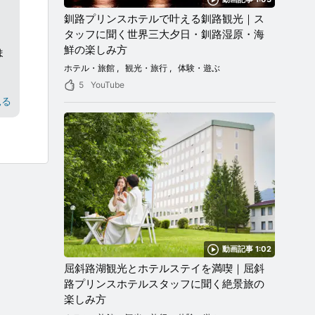
釧路プリンスホテルで叶える釧路観光｜ス
タッフに聞く世界三大夕日・釧路湿原・海
鮮の楽しみ方
ま
ホテル・旅館
観光・旅行
体験・遊ぶ
5
YouTube
見る
お
い
参
し
動画記事 1:02
屈斜路湖観光とホテルステイを満喫｜屈斜
路プリンスホテルスタッフに聞く絶景旅の
楽しみ方