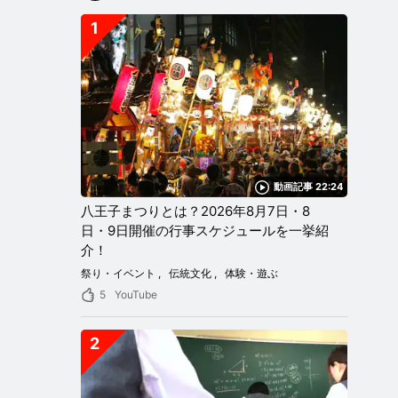
1
動画記事 22:24
八王子まつりとは？2026年8月7日・8
日・9日開催の行事スケジュールを一挙紹
介！
祭り・イベント
伝統文化
体験・遊ぶ
5
YouTube
2