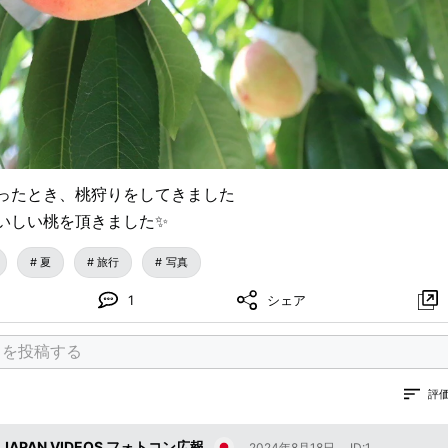
ったとき、桃狩りをしてきました
いしい桃を頂きました✨️
夏
旅行
写真
1
シェア
評
 JAPAN VIDEOS フォトコン広報
2024年8月18日
ID:1