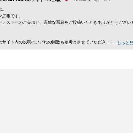
は。
ン広報です。
ンテストへのご参加と、素敵な写真をご投稿いただきありがとうござい
はサイト内の投稿のいいねの回数も参考とさせていただきます。
…
もっと
NSでシェアしたり、ブログに埋め込みすることもできるのでよかったら
さい。
に都道府県名や市区町村のタグも選択いただけますとCOOL JAPAN
OS内での露出も増えます。 また、他のユーザーをフォローしたり、投稿に
コミュニケーションをすることで自分のいいねにもつながりますのでご
けますと幸いです。
き何回でも応募が可能となっておりますので、たくさんのご投稿をお待ち
す！