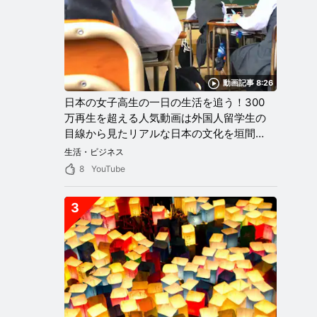
動画記事 8:26
日本の女子高生の一日の生活を追う！300
万再生を超える人気動画は外国人留学生の
目線から見たリアルな日本の文化を垣間見
ることができる！
生活・ビジネス
8
YouTube
3