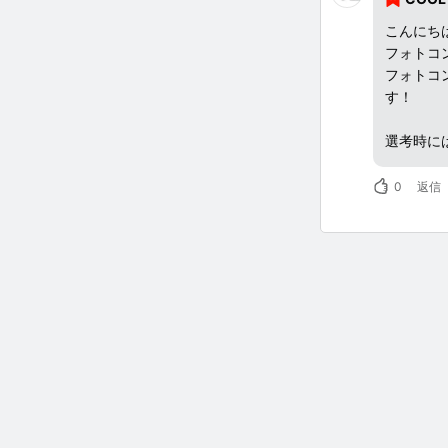
こんにち
フォトコ
フォトコ
す！
選考時に
投稿をS
試しくだ
0
返信
タグ選択時
VIDE
いね等の
考いただ
1人につ
ておりま