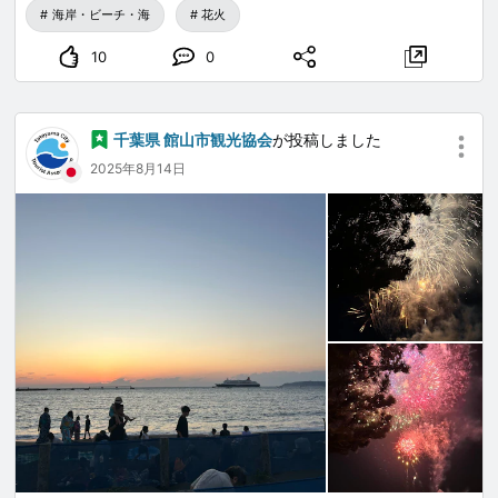
火はなんと1時間も続くのに対し、台湾の大きなイベン
海岸・ビーチ・海
花火
ト（例えば年越し花火）は約5分程度しかなく、その差
10
0
にとても驚きました。館山の花火の特徴は海上で打ち上
げられることで、花火の範囲がとても広く、一瞬にして
あちこちに花開くため、どこを見ればいいのか分からな
千葉県 館山市観光協会
が投稿しました
いほどで、新鮮で壮観でした。さらに、砂浜で鑑賞する
2025年8月14日
ため、みんなほとんど寝そべって見ていて、とても心地
よかったです。その瞬間のロマンチックな雰囲気に酔い
しれ、館山の花火大会はロマンスに必要なすべての要素
が揃っているように感じました。
祭りの屋台も夢のような雰囲気を盛り上げていて、カラ
フルで香りも豊かで、何でも食べたくなりました。特に
たこ焼きの屋台が多くて、つい一箱買って味わいまし
た。店主の方はとても親切で、言葉が通じなくても温か
く接してくれて、心が温まりました。歩きながら自然に
笑顔になり、その美味しい味もあって、この夜は一層忘