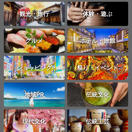
観光・旅行
体験・遊ぶ
グルメ
ホテル・旅館
ショッピング
祭り・イベント
地域PR
伝統文化
現代文化
伝統工芸