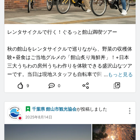
館山青年会議所、房日新聞社、コアコミュニケーション
先着順定員になり次第、締めきりとなります。ご了承く
ださい。
■旅行企画・実施
レンタサイクルで行く！ぐるっと館山満喫ツアー
千葉県知事登録旅行業第2-563号
有限会社 房州日日新聞社 房日観光
秋の館山をレンタサイクルで巡りながら、野菜の収穫体
旅行業務取扱管理者 羽田直人
験+昼食はご当地グルメの「館山炙り海鮮丼」！+日本
お問い合わせ ☎0470-25-5505
三大うちわの房州うちわ作りを体験できる盛沢山なツア
bonichi.com
...
ーです。当日は現地スタッフも自転車で同行するので、
…
もっと見る
道に迷う心配もありません。みなさんのご参加をお待ち
9
0
しております。
開催日：11/14（金）・11/23（日）・11/28（金）
千葉県 館山市観光協会
が投稿しました
2025年8月14日
時間：10：00～14：30（集合は15分前）