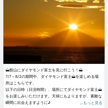
willow-shaped fireworks drift gently down, like
romance.
glowing branches swaying in the breeze… truly
breathtaking.
The food stalls at the festival add to the dreamlike
feeling, with their colorful displays and enticing
And of course, no festival is complete without tasty
aromas making everything tempting to eat. There
treats — the butter-fried potatoes were crispy,
were many takoyaki (octopus ball) vendors, and I
golden, and totally addictive 🥔😋
couldn’t resist buying a box to try. The vendors were
very friendly, warmly interacting with me despite the
Huge thanks to the amazing staff and organizers for
language barrier, which made me feel especially
making this unforgettable night possible. Already
welcomed. As I strolled around, I found myself
counting down the days until next year!
smiling unconsciously, and the delicious tastes made
🗻館山にダイヤモンド富士を見に行こう！🗻
the evening even more unforgettable.
7/7～8/2の期間中、ダイヤモンド富士🗻を楽しめる場
📍 Tateyama, Chiba | 館山湾花火大会
所はこちらです。
🗓️ Held every August 8th — a must-see summer
館山的花火大會讓人興奮不已。日本的煙花竟然能持續長
以下の日時（日没時間）、場所にてダイヤモンド富士🗻
tradition in Japan!
達一小時，對比台灣重大節日（如跨年）只有約五分鐘，
をお楽しみいただけます。天候にもよりますが、素敵な
這樣的差異讓我相當震驚。館山花火的特別之處在於它在
瞬間に出会えますように♪
…
もっと見る
✨ 夏の夜空の下、純粋な喜びを感じて 🌌🎆
海上綻放，煙花面積廣闊，一瞬間四處綻放，讓人不知該