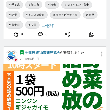
千葉県の館山花火大会は、本当に魔法のような体験でし
望向哪裡，既新奇又壯觀。加上是在沙灘上欣賞，大家幾
千葉県
館山市
観光
ダイヤモンド富士
7月7日(月)19:06～18:46 布良海岸
た。今年は例年以上に壮大でした！
乎都躺著看，格外愜意。那一刻的浪漫氛圍令人沉醉，彷
7月8日(火)19:05～18:46 布良海岸
絶景
インスタ映え
海岸・ビーチ・海
自然
一番の見どころは間違いなく水中花火🌊💫 — 海面を踊
彿館山的花火節集結了浪漫所需的一切元素。
7月9日(水)19:05～18:46 布良崎神社あたり
るように輝く花火はまるで夢のようでした。
富士山
夕日
…他2件
7月10日(木)19:05～18:45 布良漁港あたり
祭典上的攤販更增添了夢幻感，五彩繽紛、香氣四溢，讓
7月11日(金)19:04～18:45 相浜漁港あたり
9
0
特に印象に残ったのは、金色の柳の形をした花火が風に
人看什麼都想吃。賣章魚燒的攤位特別多，我忍不住買了
7月12日(土)19:04～18:44 相浜海水浴場
揺れる枝のようにゆっくりと降りてくる瞬間…本当に息
一盒品嚐。店家非常熱情，即使語言不通，仍親切地與我
7月13日(日)19:04～18:44 平砂浦
を呑む美しさでした。
互動，讓人倍感溫暖。逛的時候，不自覺就會露出笑容，
千葉県 館山市観光協会
が投稿しました
7月14日(月)19:03～18:44 平砂浦海岸
而那些美食的滋味，也讓這一晚更加難忘。
2025年6月9日
7月15日(火)19:03～18:43 御神石（洲崎神社）あたり
そしてもちろん、祭りには美味しい屋台グルメも欠かせ
7月16日(水)19:02～18:43 洲崎地区
ません。バターで揚げたポテトはカリカリで黄金色、や
7月17日(木)19:02～18:42 洲崎灯台あたり
みつきになる美味しさでした🥔😋
7月18日(金)19:01～18:42 洲崎地区
7月19日(土)19:00～18:41 坂田漁港あたり
素晴らしいスタッフと運営の皆さんに感謝しつつ、来年
7月20日(日)19:00～18:41 見物海岸
の開催をもう待ち遠しく思っています！
7月21日(月)18:59～18:40 海南刀切神社
7月22日(火)18:59～18:39 下原漁港浜田港区
📍 千葉県館山市 | 館山湾花火大会