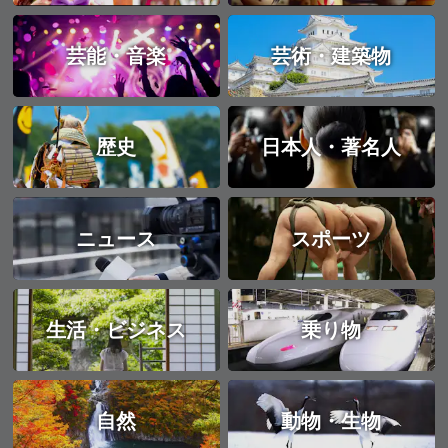
芸能・音楽
芸術・建築物
歴史
日本人・著名人
ニュース
スポーツ
生活・ビジネス
乗り物
自然
動物・生物