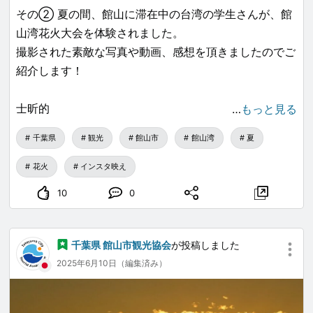
その② 夏の間、館山に滞在中の台湾の学生さんが、館
れられない思い出になりました。
山湾花火大会を体験されました。
撮影された素敵な写真や動画、感想を頂きましたのでご
The Tateyama Fireworks Festival is truly exhilarating.
紹介します！
I was amazed that Japanese fireworks can last for a
whole hour, especially compared to major
士昕的
…
もっと見る
celebrations in Taiwan—like New Year’s Eve—that
only last about five minutes. This difference really
千葉県
観光
館山市
館山湾
夏
✨ Pure joy beneath the summer night sky 🌌🎆
shocked me. What makes the Tateyama fireworks
The Tateyama Fireworks Festival in Chiba was
special is that they explode over the sea, creating a
花火
インスタ映え
absolutely magical — even more spectacular this
vast display that bursts in all directions at once,
10
0
year!
making it hard to know where to look. It’s both novel
The highlight? Definitely the underwater fireworks 🌊
and spectacular. Watching from the beach, where
💫 — shimmering bursts that danced across the
most people lie down comfortably, adds to the
千葉県 館山市観光協会
が投稿しました
sea’s surface like something out of a dream.
relaxing atmosphere. The romantic mood at that
2025年6月10日（編集済み）
moment is intoxicating, as if the Tateyama fireworks
My favorite moment was watching the golden
festival embodies all the elements needed for