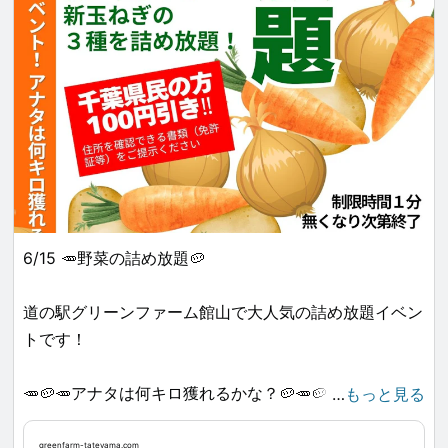
7月23日(水)18:58～18:39 香谷漁港あたり（館山出港
🗓️ 毎年8月8日に開催 — 日本の夏の風物詩です！
所）
7月24日(木)18:57～18:38 大賀海岸
✨ 夏夜星空下的純粹喜悅 🌌🎆
7月25日(金)18:56～18:37 自衛隊あたり
千葉館山的花火大會真是如夢似幻，今年比以往更加壯
7月26日(土)18:56～18:36 沖ノ島/城山公園あたり
觀！
7月27日(日)18:55～18:36 沖ノ島（富士見）
當晚的重點？絕對是海面上的水中煙火🌊💫 — 閃爍的火
7月28日(月)18:54～18:35 館山夕日桟橋あたり
花在海面舞動，彷彿夢境般美麗。
7月29日(火)18:53～18:34 北条桟橋あたり
7月30日(水)18:52～18:33 ココスあたり（北条海岸）
我最喜歡的時刻是看到金色柳枝形狀的煙火緩緩飄落，像
7月31日(木)18:51～18:32 たてやま温泉夕日海岸昇鶴あ
6/15 🥕野菜の詰め放題🥔
是閃耀的枝條隨風搖曳……真是令人屏息的美景。
たり（八幡海岸）
8月1日(金)18:51～18:31 市民運動場あたり（那古海岸）
道の駅グリーンファーム館山で大人気の詰め放題イベン
當然，祭典怎能少了美味的小吃？奶油炸馬鈴薯外酥內
8月2日(土)18:50～18:30 開成学園那古宿舎あたり（那
トです！
嫩，令人一吃就停不下來🥔😋
古海岸）
🥕🥔🥕アナタは何キロ獲れるかな？🥔🥕🥔
…
もっと見る
非常感謝所有工作人員和主辦單位，讓這難忘的夜晚成
真。已經迫不及待期待明年的花火大會了！
日時：6月15日（日）
greenfarm-tateyama.com