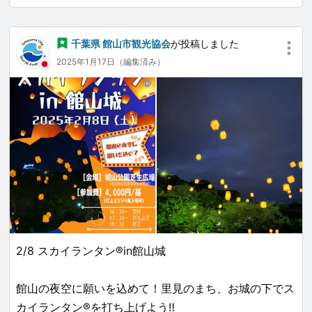
千葉県 館山市観光協会
が投稿しました
2025年1月17日（編集済み）
2/8 スカイランタン®in館山城
館山の夜空に願いを込めて！里見のまち、お城の下でス
カイランタン®を打ち上げよう‼