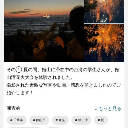
料金：17,500円／おひとり様
ご予約はこちらから↓
www.jalan.net
...
その① 夏の間、館山に滞在中の台湾の学生さんが、館
山湾花火大会を体験されました。
撮影された素敵な写真や動画、感想を頂きましたのでご
紹介します！
湘雲的
…
もっと見る
千葉県
館山市
観光
館山湾
夏
館山の花火大会はとても興奮させられました。日本の花