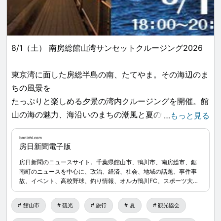
8/1（土） 南房総館山湾サンセットクルージング2026
東京湾に面した房総半島の南、たてやま。その海辺のま
ちの風景を
たっぷりと楽しめる夕景の湾内クルージングを開催。館
山の海の魅力、海沿いのまちの潮風と夏の情感たっぷり
…
もっと見る
の夕景をご覧ください。
bonichi.com
マジックアワーと富士山との共演も見もの。船上のブッ
房日新聞電子版
フェと共にお愉しみください。
房日新聞のニュースサイト。千葉県館山市、鴨川市、南房総市、鋸
お申込→
bonichi.com
...
南町のニュースを中心に、政治、経済、社会、地域の話題、事件事
締切： 2026年7月17日（金）
故、イベント、高校野球、釣り情報、オルカ鴨川FC、スポーツ大会
結果、人事など、地元密着の最新情報を提供。安房地域の暮らしに
おひとり様 28,000円（税込・高校生以上）
直結するニュースを幅広く配信。
館山市
観光
旅行
夏
観光協会
〈乗船料・夕食付（立食ブッフェスタイルとなりま