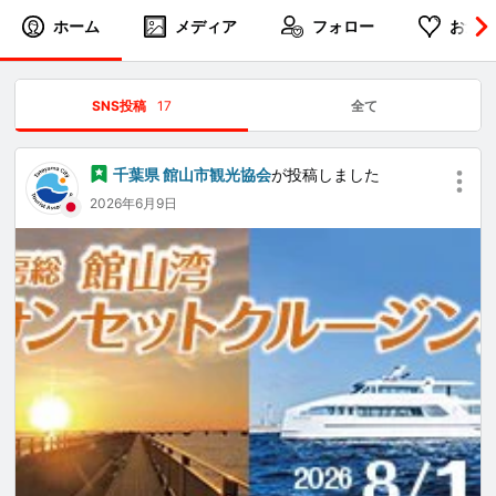
ホーム
メディア
フォロー
お気に
SNS投稿
17
全て
千葉県 館山市観光協会
が投稿しました
2026年6月9日