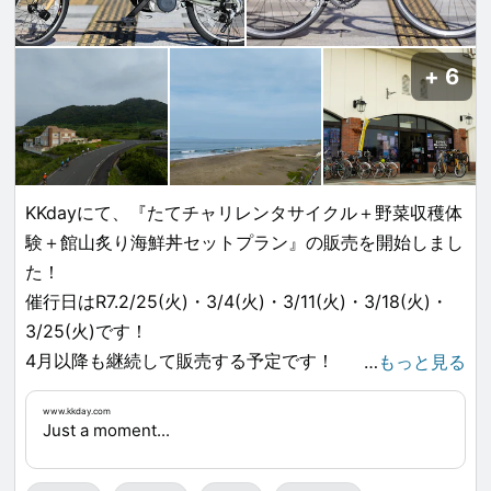
6
KKdayにて、『たてチャリレンタサイクル＋野菜収穫体
験＋館山炙り海鮮丼セットプラン』の販売を開始しまし
た！
催行日はR7.2/25(火)・3/4(火)・3/11(火)・3/18(火)・
3/25(火)です！
4月以降も継続して販売する予定です！
…
もっと見る
チェックよろしくお願いいたします！
www.kkday.com
www.kkday.com
...
Just a moment...