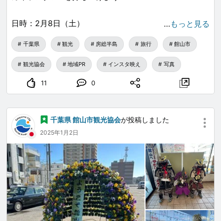
日時：2月8日（土）
…
もっと見る
千葉県
観光
房総半島
旅行
館山市
会場：城山公園芝生広場（荒天時は白浜中学校体育館）
観光協会
地域PR
インスタ映え
写真
参加費：4,000円/基
11
0
（打ち上げエリア4名まで入場可）
千葉県 館山市観光協会
が投稿しました
時間：16：30～受付
2025年1月2日
17：30～打ち上げ
18：30終了予定