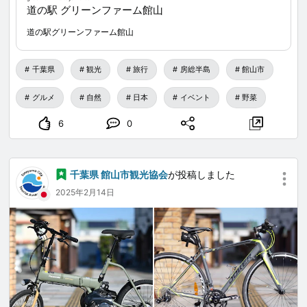
道の駅 グリーンファーム館山
10時スタート（無くなり次第終了）
📍 千葉 館山 | 館山灣花火大會
道の駅グリーンファーム館山
🗓️ 每年8月8日舉辦 — 日本夏季必看的傳統盛事
制限時間：１分
千葉県
観光
旅行
房総半島
館山市
参加費：1袋５００円（税込）
グルメ
自然
日本
イベント
野菜
6
0
※千葉県民の方は100円引き！
住所を確認できる書類（免許証等）をご提示ください。
千葉県 館山市観光協会
が投稿しました
2025年2月14日
greenfarm-tateyama.com
/