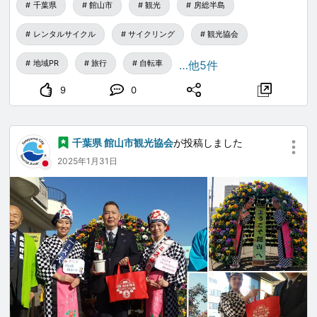
千葉県
館山市
観光
房総半島
レンタルサイクル
サイクリング
観光協会
地域PR
旅行
自転車
…他5件
9
0
千葉県 館山市観光協会
が投稿しました
2025年1月31日