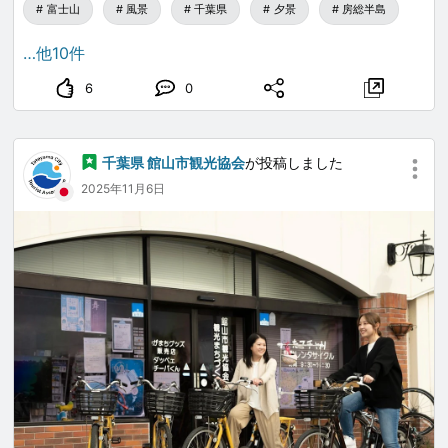
す）〉
富士山
風景
千葉県
夕景
房総半島
※高校生は保護者同伴が原則です。ご一緒にお申し込み
…他10件
くだい。
※最少催行人数30名
6
0
募集定員：70名
17：00 受付開始・集合
“渚の駅”たてやま 館内1階休憩室
千葉県 館山市観光協会
が投稿しました
（乗船のため、17：40までに受付をしてください）
2025年11月6日
事業主体 たてやま海辺のまちづくり研究会
お問い合せ：090－3206－7814
船舶協力 ㈱トライアングル
飲食提供 casa fresca（カーサ・フレスカ）
後援 （一社）館山市観光協会
協力 館山市、館山市客船等歓迎委員会、館山漁業協同
組合
館山商工会議所青年部、千葉県中小企業家同友会安房支
部