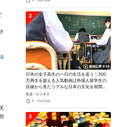
5
YouTube
で
2
さ
湯
動画記事 8:26
日本の女子高生の一日の生活を追う！300
万再生を超える人気動画は外国人留学生の
目線から見たリアルな日本の文化を垣間見
ることができる！
生活・ビジネス
8
YouTube
天
3
部