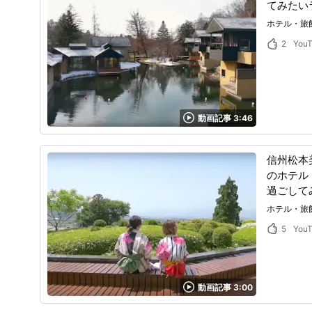
てみたい
ホテル・旅
2
You
動画記事 3:46
信州松本
のホテル
過ごして
ホテル・旅
5
You
動画記事 3:00