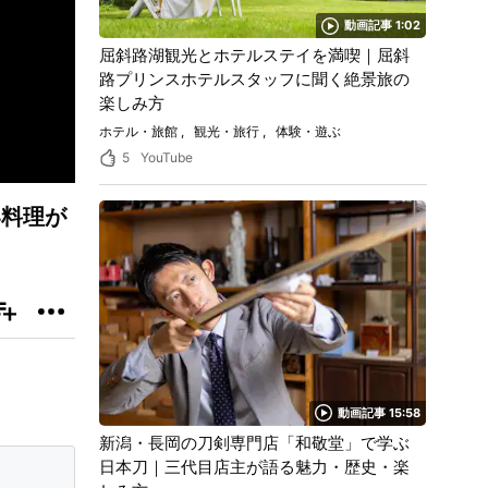
動画記事 1:02
屈斜路湖観光とホテルステイを満喫｜屈斜
路プリンスホテルスタッフに聞く絶景旅の
楽しみ方
ホテル・旅館
観光・旅行
体験・遊ぶ
5
YouTube
い料理が
動画記事 15:58
新潟・長岡の刀剣専門店「和敬堂」で学ぶ
日本刀｜三代目店主が語る魅力・歴史・楽