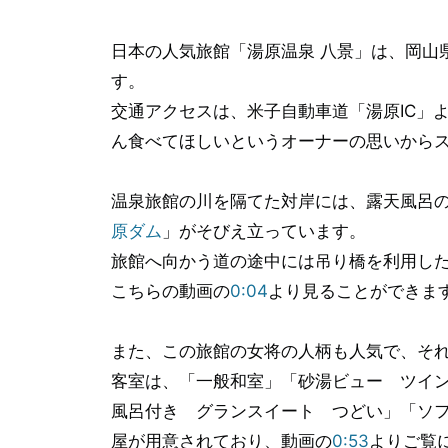
日本の人気旅館「湯原温泉 八景」は、岡山
す。
交通アクセスは、米子自動車道「湯原IC」
ん食べてほしいというオーナーの思いから
温泉旅館の川を隔てた対岸には、露天風呂
原ダム
」がそびえ立っています。
旅館へ向かう道の途中には吊り橋を利用し
こちらの動画の
0:04
より見ることができま
また、この旅館の女将の人柄も人気で、そ
客室は、「一般和室」「砂湯ビュー ツイ
風呂付き グランスイート つどい」「ソ
屋が用意されており、動画の
0:53
よりご覧