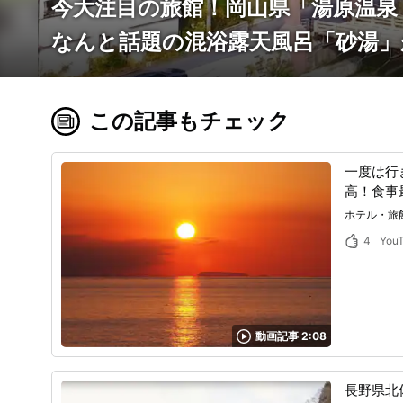
今大注目の旅館！岡山県「湯原温泉
なんと話題の混浴露天風呂「砂湯」
この記事もチェック
一度は行
高！食事
ホテル・旅
4
You
動画記事 2:08
長野県北