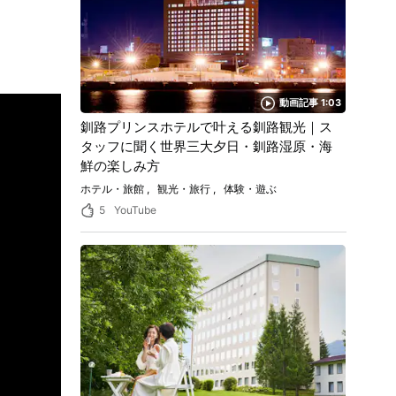
動画記事 1:03
釧路プリンスホテルで叶える釧路観光｜ス
タッフに聞く世界三大夕日・釧路湿原・海
鮮の楽しみ方
ホテル・旅館
観光・旅行
体験・遊ぶ
5
YouTube