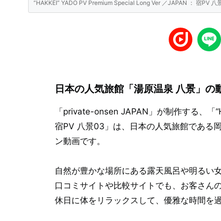
“HAKKEI” YADO PV Premium Special Long Ver ／JAPAN ： 宿PV 八
日本の人気旅館「湯原温泉 八景」の
「private-onsen JAPAN」が制作する、「“HAKK
宿PV 八景03」は、日本の人気旅館である
ン動画です。
自然が豊かな場所にある露天風呂や明るい女
口コミサイトや比較サイトでも、お客さん
休日に体をリラックスして、優雅な時間を