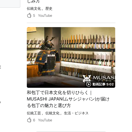
しみ方
伝統文化
歴史
5
YouTube
：
ョ
動画記事 5:02
和包丁で日本文化を切りひらく｜
MUSASHI JAPAN(ムサシジャパン)が届け
の
る包丁の魅力と選び方
伝統工芸
伝統文化
生活・ビジネス
6
YouTube