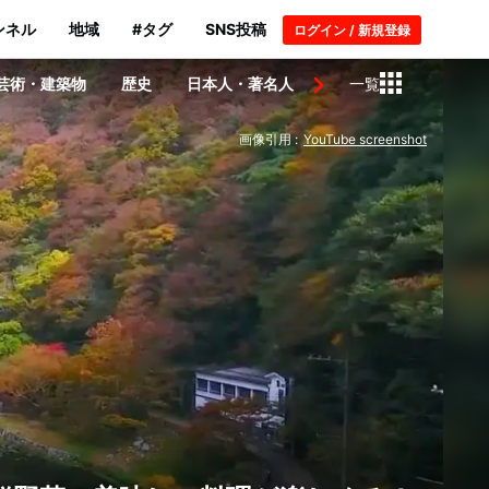
ンネル
地域
#タグ
SNS投稿
ログイン / 新規登録
芸術・建築物
歴史
日本人・著名人
ニュース
一覧
スポーツ
画像引用 :
YouTube screenshot