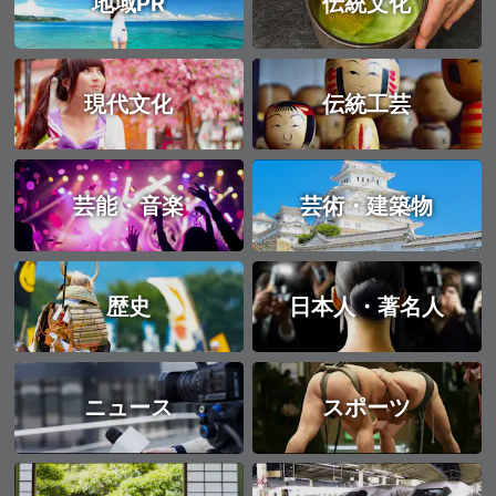
地域PR
伝統文化
現代文化
伝統工芸
芸能・音楽
芸術・建築物
歴史
日本人・著名人
ニュース
スポーツ