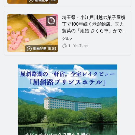
埼玉県・小江戸川越の菓子屋横
丁で100年続く老舗飴店。玉力
製菓の「組飴 さくら車」ができ
るまで
グルメ
1
YouTube
動画記事 18:05