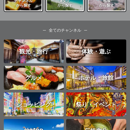
チャンネル
#タグ
地域
から探す
から探す
から探す
全てのチャンネル
観光・旅行
体験・遊ぶ
グルメ
ホテル・旅館
ショッピング
祭り・イベント