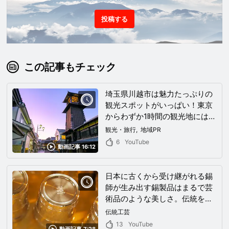
投稿する
この記事もチェック
埼玉県川越市は魅力たっぷりの
観光スポットがいっぱい！東京
からわずか1時間の観光地にはレ
トロな街並みが一面に広がって
観光・旅行
地域PR
いた！
6
YouTube
動画記事 16:12
日本に古くから受け継がれる錫
師が生み出す錫製品はまるで芸
術品のような美しさ。伝統を重
んじながらも錫と向き合う一人
伝統工芸
の錫師に密着！
13
YouTube
動画記事 7:28