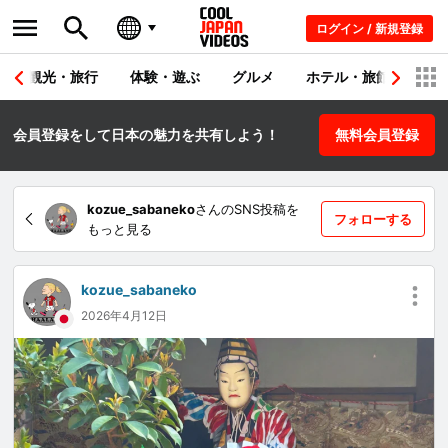
ログイン / 新規登録
観光・旅行
体験・遊ぶ
グルメ
ホテル・旅館
シ
会員登録をして日本の魅力を共有しよう！
無料会員登録
kozue_sabaneko
さんのSNS投稿を
フォローする
もっと見る
kozue_sabaneko
2026年4月12日