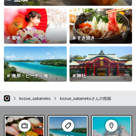
着物
すき焼き
海岸・ビーチ・海
神社
kozue_sabaneko
kozue_sabanekoさんの投稿