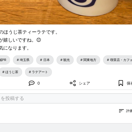
eeさんのほうじ茶ティーラテです。
が嬉しいですね。😊
気になります。
域PR
埼玉県
日本
観光
関東地方
喫茶店・カフ
ほうじ茶
ラテアート
0
シェア
保
評