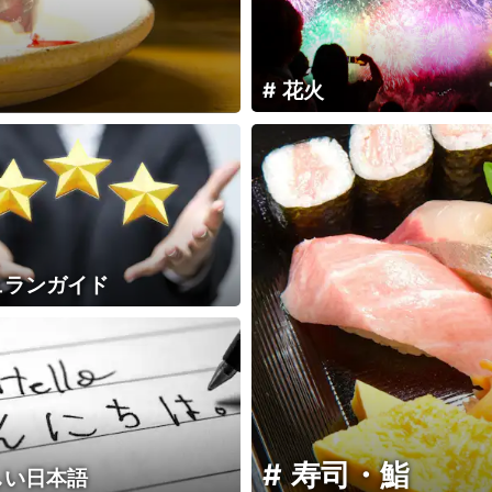
花火
ュランガイド
寿司・鮨
しい日本語