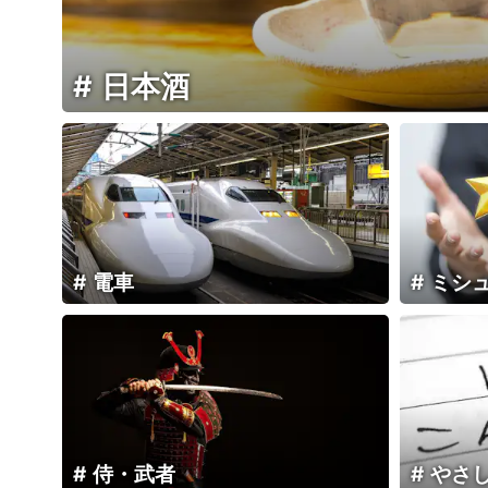
日本酒
電車
ミシ
侍・武者
やさ