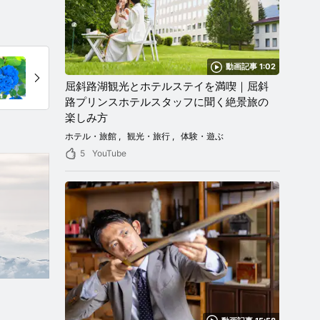
動画記事 1:02
屈斜路湖観光とホテルステイを満喫｜屈斜
路プリンスホテルスタッフに聞く絶景旅の
楽しみ方
ホテル・旅館
観光・旅行
体験・遊ぶ
5
YouTube