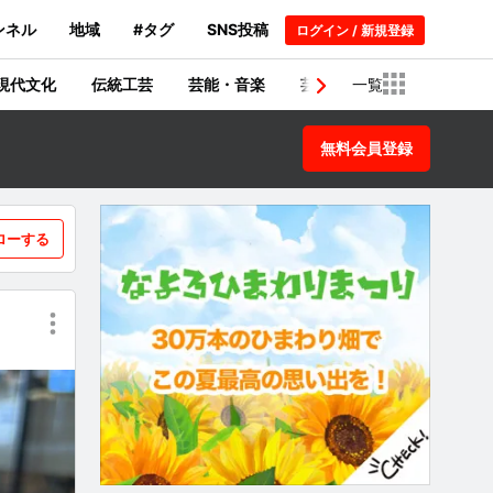
ンネル
地域
#タグ
SNS投稿
ログイン / 新規登録
現代文化
伝統工芸
芸能・音楽
芸術・建築物
一覧
歴史
無料会員登録
ローする