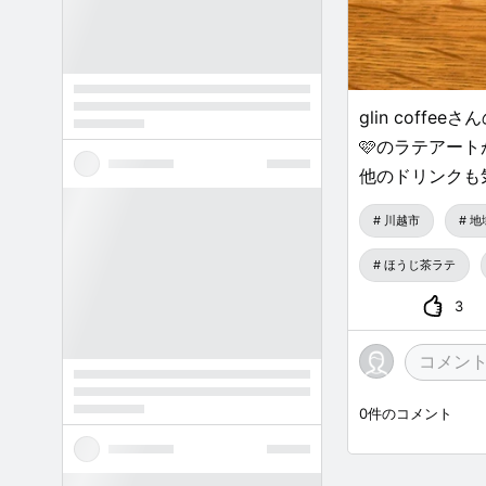
glin coff
🩷のラテアート
他のドリンクも
川越市
地
ほうじ茶ラテ
3
0
件のコメント