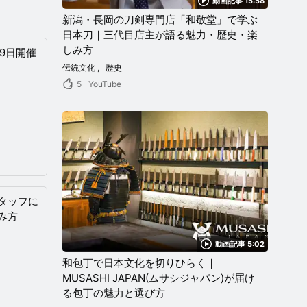
動画記事 15:58
新潟・長岡の刀剣専門店「和敬堂」で学ぶ
日本刀｜三代目店主が語る魅力・歴史・楽
しみ方
・9日開催
伝統文化
歴史
5
YouTube
タッフに
み方
動画記事 5:02
和包丁で日本文化を切りひらく｜
MUSASHI JAPAN(ムサシジャパン)が届け
る包丁の魅力と選び方