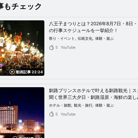
事もチェック
八王子まつりとは？2026年8月7日・8日
の行事スケジュールを一挙紹介！
祭り・イベント
伝統文化
体験・遊ぶ
5
YouTube
動画記事 22:24
釧路プリンスホテルで叶える釧路観光｜ス
聞く世界三大夕日・釧路湿原・海鮮の楽し
ホテル・旅館
観光・旅行
体験・遊ぶ
5
YouTube