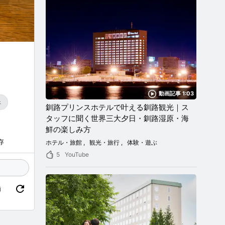
動画記事 1:03
ェ
釧路プリンスホテルで叶える釧路観光｜ス
タッフに聞く世界三大夕日・釧路湿原・海
鮮の楽しみ方
存
ホテル・旅館
観光・旅行
体験・遊ぶ
5
YouTube
価