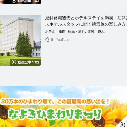
動画記事 1:03
屈斜路湖観光とホテルステイを満喫｜屈斜
スホテルスタッフに聞く絶景旅の楽しみ方
ホテル・旅館
観光・旅行
体験・遊ぶ
5
YouTube
動画記事 1:02