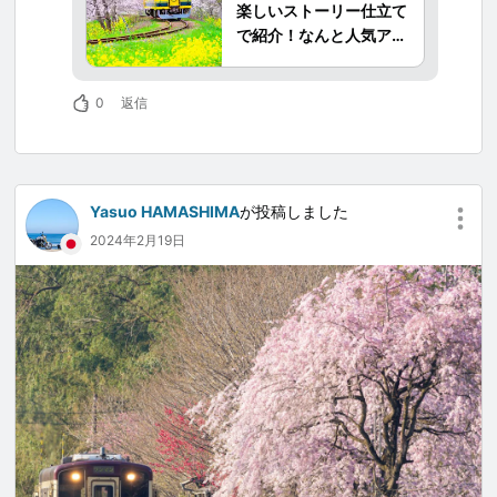
いすみ市は、映画『万引き家族』ロケ地の誘致
楽しいストーリー仕立て
に成功するなど、プロモーション活動も活発に
で紹介！なんと人気アイ
おこなっています。
ドル「仮面女子」とお笑
サーフィンが盛んないすみ市、特に日本最大級
い芸人「ドロンズ石本」
の砂浜海岸「九十九里浜」の最南端に位置する
0
返信
も出演！
太東サーフポイントは、日本のサーフィン発祥
の地のひとつとされサーファーに人気のポイン
トです。
大パノラマの絶景スポット「太東埼灯台」や立
Yasuo HAMASHIMA
が投稿しました
派なご神木・大銀杏のある「国吉神社」、「大
2024年2月19日
原海水浴場」「高秀牧場ミルク工場」「伊八の
彫刻・天狗と牛若丸（飯縄寺）」などの観光ス
ポット満載です。
マダコ漁も盛んで「たこめし」や「たこしゃ
ぶ」などご当地グルメもおすすめ。