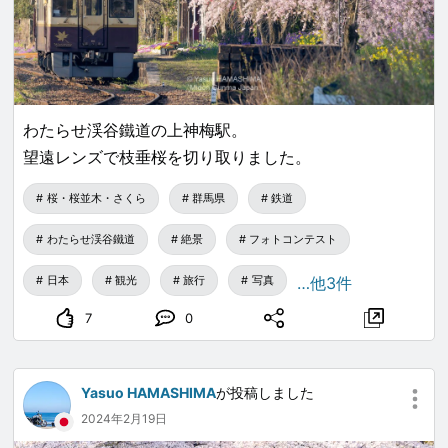
わたらせ渓谷鐵道の上神梅駅。
望遠レンズで枝垂桜を切り取りました。
桜・桜並木・さくら
群馬県
鉄道
わたらせ渓谷鐵道
絶景
フォトコンテスト
日本
観光
旅行
写真
…他3件
7
0
Yasuo HAMASHIMA
が投稿しました
2024年2月19日