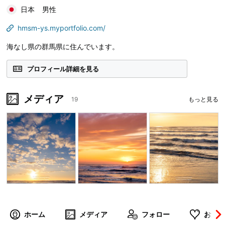
日本
男性
hmsm-ys.myportfolio.com/
海なし県の群馬県に住んでいます。
プロフィール詳細を見る
メディア
19
もっと見る
ホーム
メディア
フォロー
お気に