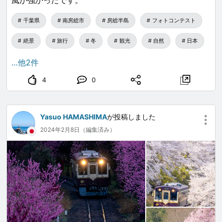
千葉県
南房総市
房総半島
フォトコンテスト
絶景
旅行
冬
観光
自然
日本
…他2件
4
0
Yasuo HAMASHIMA
が投稿しました
2024年2月8日（編集済み）