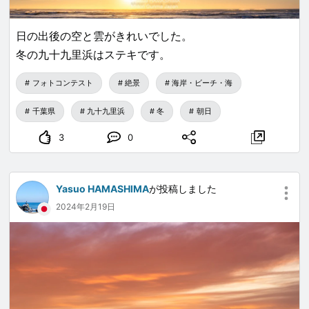
日の出後の空と雲がきれいでした。
冬の九十九里浜はステキです。
フォトコンテスト
絶景
海岸・ビーチ・海
千葉県
九十九里浜
冬
朝日
3
0
Yasuo HAMASHIMA
が投稿しました
2024年2月19日