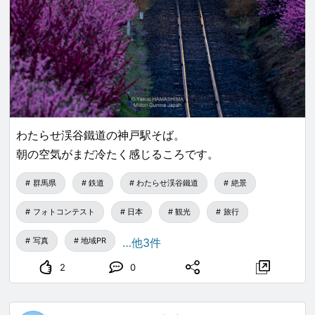
わたらせ渓谷鐵道の神戸駅そば。
朝の空気がまだ冷たく感じるころです。
群馬県
鉄道
わたらせ渓谷鐵道
絶景
フォトコンテスト
日本
観光
旅行
写真
地域PR
…他3件
2
0