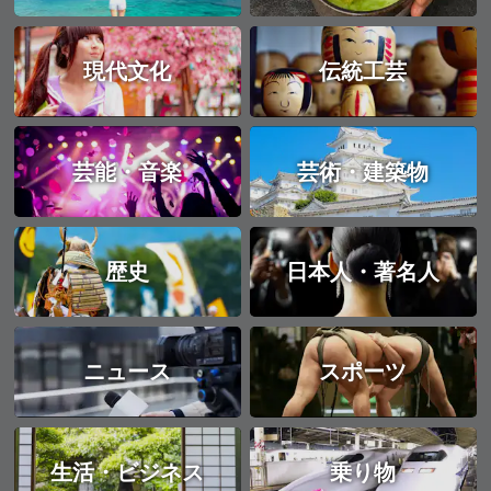
現代文化
伝統工芸
芸能・音楽
芸術・建築物
歴史
日本人・著名人
ニュース
スポーツ
生活・ビジネス
乗り物