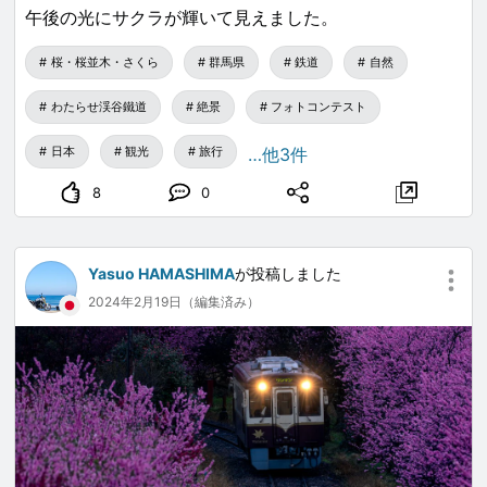
午後の光にサクラが輝いて見えました。
桜・桜並木・さくら
群馬県
鉄道
自然
わたらせ渓谷鐵道
絶景
フォトコンテスト
日本
観光
旅行
…他3件
8
0
Yasuo HAMASHIMA
が投稿しました
2024年2月19日（編集済み）