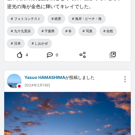
逆光の海が金色に輝いてキレイでした。
フォトコンテスト
絶景
海岸・ビーチ・海
九十九里浜
千葉県
冬
写真
自然
日本
しおかぜ
4
0
Yasuo HAMASHIMA
が投稿しました
2024年2月19日