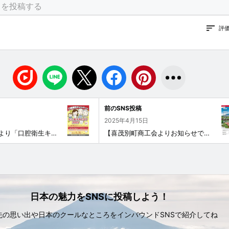
評
前のSNS投稿
2025年4月15日
後志歯科医師会より「口腔衛生キャンペーン」のお知らせです。 後志歯科医師会では、「口腔衛生キャンペーン むし歯予防DAY 2025」を開催します。 最近、噛みづらくなった、滑舌が悪くなったなどありませんか？ オーラルフレイルチェック、無料歯科検診の他、歯磨き指導コーナーなどもありますので、是非ご参加ください。皆様のお越しをお待ちしております。 口腔衛生キャンペーン むし歯予防DAY 2025 【日時】6月14日(土)13:30～15:30 【場所】倶知安町 後志総合振興局道民ホール
【喜茂別町商工会よりお知らせです】 春の味覚アスパラガス！ふるさと小包®のお申込みを受付けしております！ 毎年喜茂別町商工会が行っている「グリーンアスパラ・ホワイトアスパラ」の全国発送。 4月14日(月)～5月20日(火)まで、郵便局でお申込みいただけます！ 発送開始日は5月下旬からとなっております。 詳しくはチラシをご覧ください。 羊蹄山麓高原地帯の澄んだ空気と清らかな水、昼と夜の温度差、美味しく育てる気候と畑で丹精こめて作られた、甘くみずみずしいアスパラガスをぜひ一度ご賞味ください！
日本の魅力をSNSに投稿しよう！
先の思い出や日本のクールなところをインバウンドSNSで紹介してね