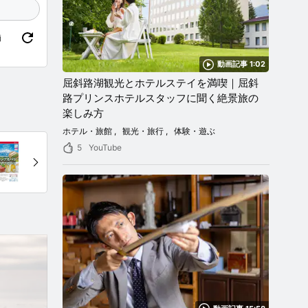
価
動画記事 1:02
屈斜路湖観光とホテルステイを満喫｜屈斜
路プリンスホテルスタッフに聞く絶景旅の
楽しみ方
ホテル・旅館
観光・旅行
体験・遊ぶ
5
YouTube