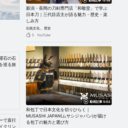
動画記事 15:58
新潟・長岡の刀剣専門店「和敬堂」で学ぶ
日本刀｜三代目店主が語る魅力・歴史・楽
しみ方
伝統文化
歴史
5
YouTube
曜石の石
を巡る旅
動画記事 5:02
和包丁で日本文化を切りひらく｜
MUSASHI JAPAN(ムサシジャパン)が届け
ーで直行
る包丁の魅力と選び方
イクリン