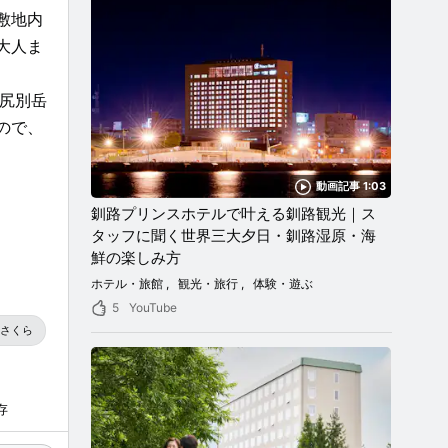
敷地内
大人ま
尻別岳
ので、
動画記事 1:03
釧路プリンスホテルで叶える釧路観光｜ス
タッフに聞く世界三大夕日・釧路湿原・海
鮮の楽しみ方
ホテル・旅館
観光・旅行
体験・遊ぶ
5
YouTube
さくら
存