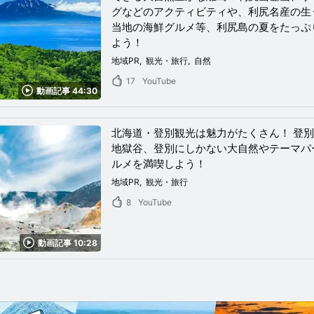
グなどのアクティビティや、利尻名産の生
当地の海鮮グルメ等、利尻島の夏をたっぷ
よう！
地域PR
観光・旅行
自然
17
YouTube
動画記事 44:30
北海道・登別観光は魅力がたくさん！ 登
地獄谷、登別にしかない大自然やテーマパ
ルメを満喫しよう！
地域PR
観光・旅行
8
YouTube
動画記事 10:28