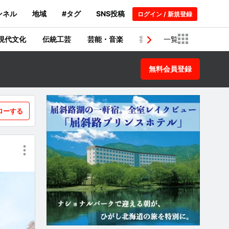
ンネル
地域
#タグ
SNS投稿
ログイン / 新規登録
現代文化
伝統工芸
芸能・音楽
芸術・建築物
一覧
歴史
無料会員登録
ローする