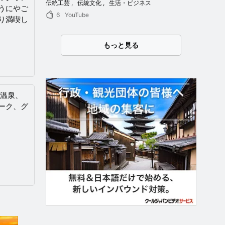
伝統工芸
伝統文化
生活・ビジネス
うにやご
6
YouTube
り満喫し
もっと見る
別温泉、
ーク、グ