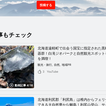
投稿する
事もチェック
北海道遠軽町で出会う国宝に指定された黒
器群！白滝ジオパークと自然観光スポット
を満喫！
観光・旅行
自然
地域PR
3
YouTube
動画記事 4:18
北海道利尻郡「利尻島」は稚内からフェリ
できる大自然豊かな離島！利尻山登山、サ