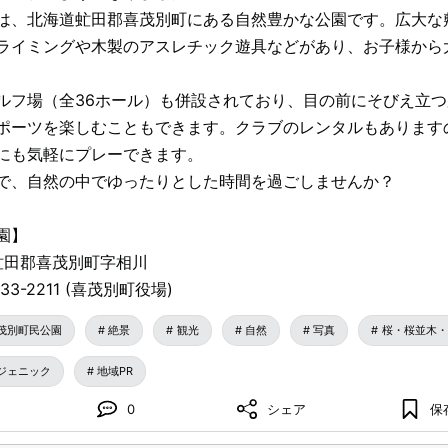
は、北海道虻田郡喜茂別町にある自然豊かな公園です。広大な
ライミングや木製のアスレチック遊具などがあり、お子様から
ルフ場（全36ホール）も併設されており、目の前にそびえ立つ
ポーツを楽しむこともできます。クラブのレンタルもあります
にも気軽にプレーできます。
で、自然の中でゆったりとした時間を過ごしませんか？
園】
道虻田郡喜茂別町字相川
-33-2211 (喜茂別町役場)
茂別町民公園
絶景
観光
自然
写真
桜・桜並木・
ジェニック
地域PR
0
シェア
保