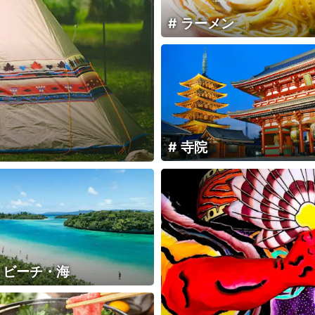
ラーメン
寺院
・ビーチ・海