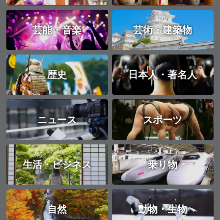
芸能・音楽
芸術・建築物
歴史
日本人・著名人
ニュース
スポーツ
生活・ビジネス
乗り物
自然
動物・生物