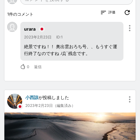
評価
1
件のコメント
urara
2023年2月23日
ID:1
絶景ですね！！ 奥出雲おろち号、、もうすぐ運
行終了なのですね ﾉД`残念です。
0
返信
小西諒
が投稿しました
2023年2月23日（編集済み）