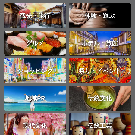
観光・旅行
体験・遊ぶ
グルメ
ホテル・旅館
ショッピング
祭り・イベント
地域PR
伝統文化
現代文化
伝統工芸