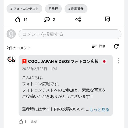
フォトコンテスト
旅行
鳥取砂丘
14
2
評価
2
件のコメント
COOL JAPAN VIDEOS フォトコン広報
2023年2月23日
ID:1
こんにちは。
フォトコン広報です。
フォトコンテストへのご参加と、素敵な写真を
ご投稿いただきありがとうございます！
選考時にはサイト内の投稿のいいねの回数も参
…
もっと見る
考とさせていただきます。
投稿をSNSでシェアしたり、ブログに埋め込み
1
返信
することもできるのでよかったらお試しくださ