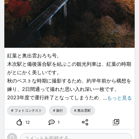
紅葉と奥出雲おろち号。
木次駅と備後落合駅を結ぶこの観光列車は、紅葉の時期
がとにかく美しいです。
秋のベストな時期に撮影するため、約半年前から構想を
練り、2日間通って撮れた思い入れ深い一枚です。
2023年度で運行終了となってしまうため、この絶景が
…
もっと見る
見られるのは今年で最後！
フォトコンテスト
旅行
奥出雲町
今度は乗車して車窓を楽しみたいです。
12
1