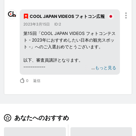
い。
タグ選択時に都道府県名や市区町村のタグも選
COOL JAPAN VIDEOS フォトコン広報
択いただけますとCOOL JAPAN VIDEOS内での
2023年3月15日
ID:2
露出も増えます。 また、他のユーザーをフォロ
ーしたり、投稿にいいね等のコミュニケーショ
第15回「COOL JAPAN VIDEOS フォトコンテス
ンをすることで自分のいいねにもつながります
ト - 2023年におすすめしたい日本の観光スポッ
のでご参考いただけますと幸いです。
ト -」へのご入選おめでとうございます。
1人につき何回でも応募が可能となっております
以下、審査員講評となります。
ので、たくさんのご投稿をお待ちしておりま
------------
…
もっと見る
す！
冬の絶景、雪景色の鳥取砂丘
夕日が大地を茶色に染め、左手にはまるで巨大
0
返信
クレーターにも見える景色、思わず「ここが地
球？」と問いたくなる一枚。 雪が積もった砂丘
を、足跡を残しながら歩く人の姿もドラマチッ
ク。 縦の構図が奥行と美しさを際立たせている
こちらの作品を大賞に選ばせていただきまし
あなたへのおすすめ
た。
------------