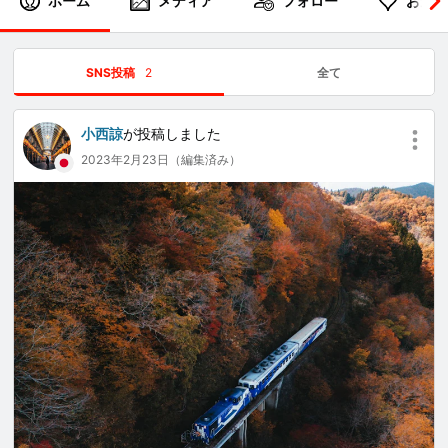
ホーム
メディア
フォロー
お気に
SNS投稿
2
全て
小西諒
が投稿しました
2023年2月23日（編集済み）