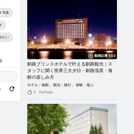
写真
ド
みたい
動画記事 1:03
存
釧路プリンスホテルで叶える釧路観光｜ス
タッフに聞く世界三大夕日・釧路湿原・海
鮮の楽しみ方
ホテル・旅館
観光・旅行
体験・遊ぶ
価
5
YouTube