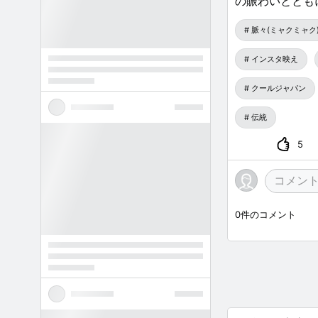
の賑わいととも
脈々(ミャクミャク
インスタ映え
クールジャパン
伝統
5
0
件のコメント