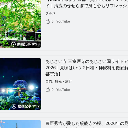
ド｜清流のせせらぎで身も心もリフレッシ
グルメ
5
YouTube
動画記事 6:28
あじさい寺 三室戸寺のあじさい園ライト
2026｜見頃はいつ？日程・拝観料を徹底
都宇治】
自然
観光・旅行
9
YouTube
動画記事 1:52
豊臣秀吉が愛した醍醐寺の桜、2026年の