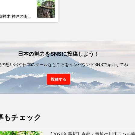
神戸を守り継ぐ御神木 神戸の街中にある生田神社で撮影したもの。 都会の喧騒のなかにひっそりと佇むこの場所はまるで別世界のようで、そこにかまえる御神木は不思議な力を感じさせていた。
日本の魅力をSNSに投稿しよう！
先の思い出や日本のクールなところをインバウンドSNSで紹介してね
投稿する
事もチェック
【2026年最新】京都・貴船の川床ランチ