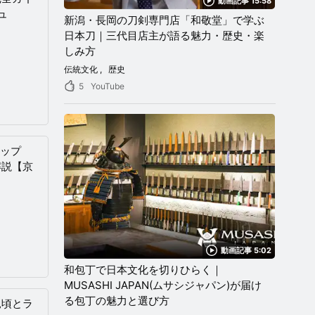
動画記事 15:58
ュ
新潟・長岡の刀剣専門店「和敬堂」で学ぶ
日本刀｜三代目店主が語る魅力・歴史・楽
しみ方
伝統文化
歴史
5
YouTube
アップ
解説【京
動画記事 5:02
和包丁で日本文化を切りひらく｜
MUSASHI JAPAN(ムサシジャパン)が届け
る包丁の魅力と選び方
見頃とラ