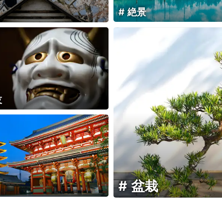
絶景
伎
盆栽