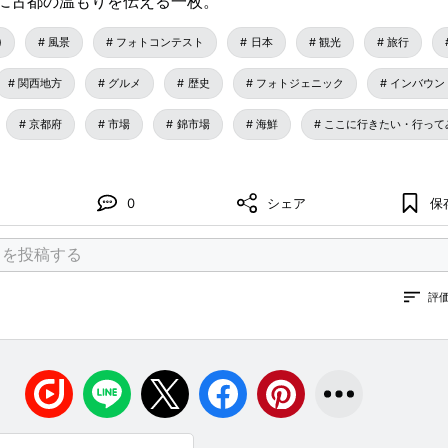
に古都の温もりを伝える一枚。
)
風景
フォトコンテスト
日本
観光
旅行
関西地方
グルメ
歴史
フォトジェニック
インバウン
京都府
市場
錦市場
海鮮
ここに行きたい・行って
0
シェア
保
評