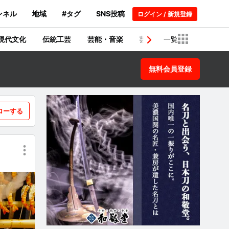
ンネル
地域
#タグ
SNS投稿
ログイン / 新規登録
現代文化
伝統工芸
芸能・音楽
芸術・建築物
一覧
歴史
無料会員登録
ローする