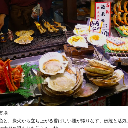
市場
色と、炭火から立ち上がる香ばしい煙が織りなす、伝統と活気