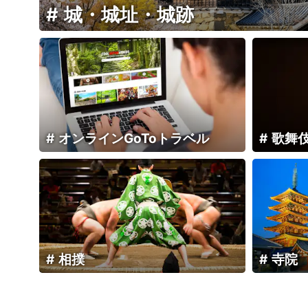
城・城址・城跡
オンラインGoToトラベル
歌舞
相撲
寺院