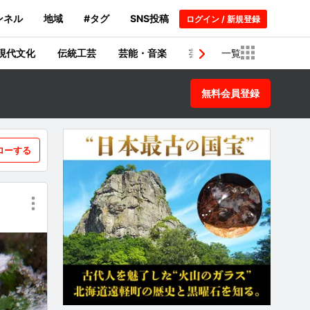
ンネル
地域
#タグ
SNS投稿
ログイン / 新規登録
現代文化
伝統工芸
芸能・音楽
芸術・建築物
一覧
歴史
無料会員登録
ローする