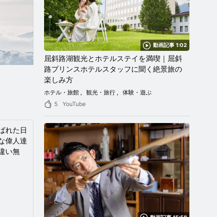
動画記事 1:02
屈斜路湖観光とホテルステイを満喫｜屈斜
路プリンスホテルスタッフに聞く絶景旅の
楽しみ方
ホテル・旅館
観光・旅行
体験・遊ぶ
5
YouTube
ばれた日
な偉人達
違い無