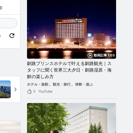
存
価
動画記事 1:03
釧路プリンスホテルで叶える釧路観光｜ス
タッフに聞く世界三大夕日・釧路湿原・海
鮮の楽しみ方
ホテル・旅館
観光・旅行
体験・遊ぶ
5
YouTube