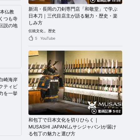
動画記事 15:58
新潟・長岡の刀剣専門店「和敬堂」で学ぶ
日本仏教
日本刀｜三代目店主が語る魅力・歴史・楽
くつも寺
しみ方
伝説の地
伝統文化
歴史
5
YouTube
白崎海岸
クティビ
力を一挙
動画記事 5:02
和包丁で日本文化を切りひらく｜
MUSASHI JAPAN(ムサシジャパン)が届け
る包丁の魅力と選び方