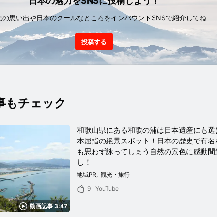
日本の魅力をSNSに投稿しよう！
先の思い出や日本のクールなところをインバウンドSNSで紹介してね
投稿する
事もチェック
和歌山県にある和歌の浦は日本遺産にも選
本屈指の絶景スポット！日本の歴史で有名
も思わず詠ってしまう自然の景色に感動間
し！
地域PR
観光・旅行
9
YouTube
動画記事 3:47