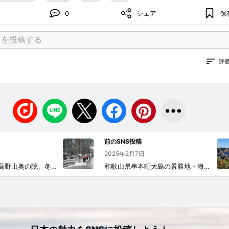
0
シェア
保
評
前のSNS投稿
2025年2月7日
弘法大師が眠る高野山奥の院、冬でも参詣の人が絶えません。
和歌山県串本町大島の景勝地・海金剛です。 断崖の先に見えているのは樫野崎灯台です。 ここは磯釣りの有名地でもあります。