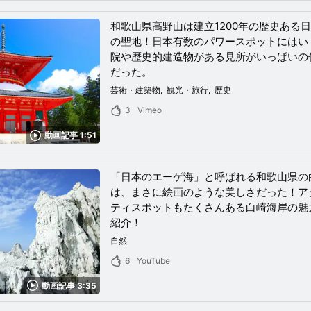
和歌山県高野山は建立1200年の歴史ある
の聖地！日本有数のパワースポットにはい
院や歴史的建造物がある見所がいっぱいの
だった。
芸術・建築物
観光・旅行
歴史
3
Vimeo
動画記事 1:51
「日本のエーゲ海」と呼ばれる和歌山県の
は、まさに絵画のような美しさだった！ア
ティスポットもたくさんある白崎海岸の魅
紹介！
自然
6
YouTube
動画記事 3:35