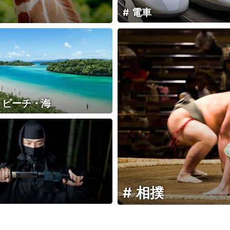
電車
・ビーチ・海
相撲