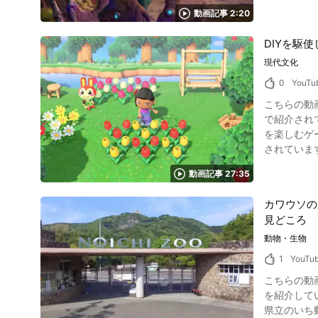
動画記事 2:20
DIYを駆
現代文化
0
YouTu
こちらの動画
で紹介されて
を楽しむゲ
されていま
動画記事 27:35
カワウソの
見どころ
動物・生物
1
YouTu
こちらの動画は「高
を紹介してい
県立のいち