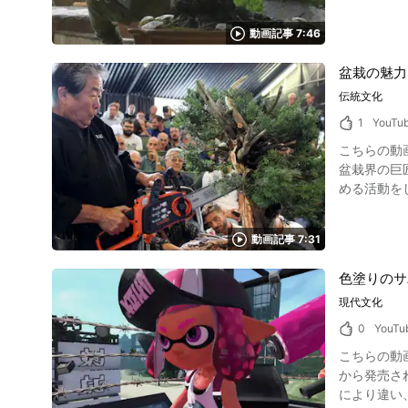
動画記事 7:46
盆栽の魅力
伝統文化
1
YouTu
こちらの動画は「盆栽
盆栽界の巨
める活動を
動画記事 7:31
色塗りのサ
現代文化
0
YouTu
こちらの動画は「N
から発売され
により違い