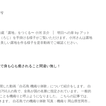
わり
の庭「露地」をつくる〜 小河 京介 | 明日への扉 by アット
し美しい露地を作る様子を是非動画でご確認ください。
色で身も心も癒されること間違い無し！
した動画「白石島 機織り体験」について紹介をします。 白
750人の島で、全島が国の名勝に指定されています。 一般的
と呼ぶようになりました。 こちらの記事では、
岡山県笠岡市の
、機織り体験が出来る機織り教室が始まりました。 動画の