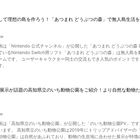
使して理想の島を作ろう！「あつまれ どうぶつの森」で無人島生活
be
は「Nintendo 公式チャンネル」が公開した「あつまれ どうぶつの森 Dire
いるNintendo Switch用ソフト「あつまれ どうぶつの森」は無
ームです。 ユーザーキャラクター同士の交流もでき人気のポイントです
す。
展示が話題の高知県立のいち動物公園をご紹介！より自然な動物
be
知県立のいち動物公園」が公開した「のいち動物公園PV」です。 動画では人気の動物園『高知県立のいち動物公園』の
ます。 高知県立のいち動物公園は2019年にトリップアドバイザーの「日本
動物公園』は自然があふれており、動物の生息地に合わせた展示が特徴の