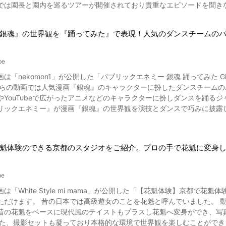
では園長と園内を巡るツアーが開催されており貴重なエピソードを聞き
子供に人気のスポットです。 カワウソ展示場では３種のカワウソが比
銀魂』の世界観を『踊ってみた』で表現！人気のダンスチームの
be
「nekomon1」が公開した「パブリックエネミー 銀魂 踊ってみた Gintama rea
らの動画では人気漫画『銀魂』のキャラクターに扮したダンスチームのパフォーマンス
やYouTubeで広がったアニメなどのキャラクターに扮しダンスを踊る
リックエネミー』が漫画『銀魂』の世界観を演技とダンスで巧みに披露
ーマンスがご覧いただけます。 最後まで見逃せない展開となっています
魁体験のできる京都のスタジオをご紹介。プロの手で花魁に変身
be
は「White Style mi mama」が公開した「【花魁体験】京都で
ました。 動画で紹介されている京都のスタジオ「花魁体験studio あら
昔の花魁をベースに現代風のテイストもプラスし花魁へ変身ができ、写
また、撮影セットも凝っており本格的な環境で世界観を楽しむことができ