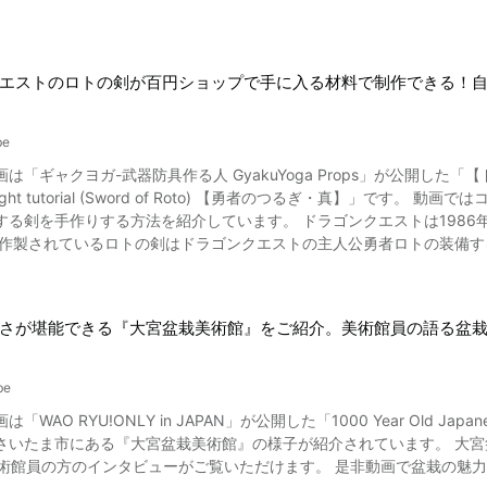
エストのロトの剣が百円ショップで手に入る材料で制作できる！
be
は「ギャクヨガ-武器防具作る人 GyakuYoga Props」が公開した「【ドラク
f Light tutorial (Sword of Roto) 【勇者のつるぎ・真】
方法を紹介しています。 ドラゴンクエストは1986年に発売されいくつもシリーズが発売されているRPGゲームで
製されているロトの剣はドラゴンクエストの主人公勇者ロトの装備する武器の一つです。 剣作成の材
です。 完成した低予算で作成したと思えないクオリティです。 一見重そ
ので丈夫な作りとなっています。 後半では鞘の作り方も紹介されていま
さが堪能できる『大宮盆栽美術館』をご紹介。美術館員の語る盆
be
WAO RYU!ONLY in JAPAN」が公開した「1000 Year Old Japanese 
にある『大宮盆栽美術館』の様子が紹介されています。 大宮盆栽美術館には1000以上の盆栽が展示されています。 動画の
2:00では美術館員の方のインタビューがご覧いただ