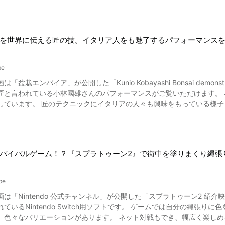
を世界に伝える匠の技。イタリア人をも魅了するパフォーマンス
be
エンパイア」が公開した「Kunio Kobayashi Bonsai demonstration」です。 動画ではイタリ
匠と言われている小林國雄さんのパフォーマンスがご覧いただけます。
しています。 匠のテクニックにイタリアの人々も興味をもっている様
バイバルゲーム！？『スプラトゥーン2』で街中を塗りまくり縄張
be
intendo 公式チャンネル」が公開した「スプラトゥーン2 紹介映像」です。 動画で紹介されているスプラトゥー
ているNintendo Switch用ソフトです。 ゲームでは自分の縄張
、色々なバリエーションがあります。 ネット対戦もでき、幅広く楽し