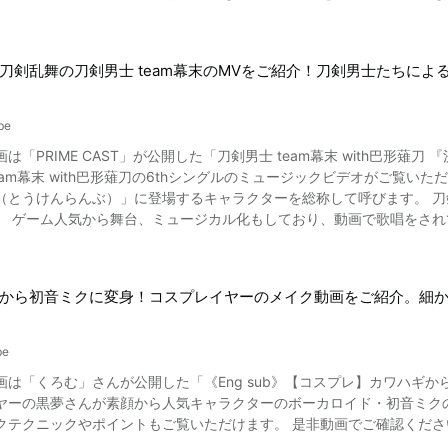
をご確認ください！
刀剣乱舞の刀剣男士 team幕末のMVをご紹介！刀剣男士たちに
be
は「PRIME CAST」が公開した「刀剣男士 team幕末 with巴形薙刀 
幕末 with巴形薙刀の6thシングルのミュージックビデオがご覧いただけます。 刀剣男士とは、人気スマートフ
（とうけんらんぶ）」に登場するキャラクターを総称して呼びます。 
。 ゲーム人気から舞台、ミュージカル化もしており、動画で歌唱をさ
幕末時代に活躍した刀
によるCDとなっています。
から初音ミクに変身！コスプレイヤーのメイク動画をご紹介。細
be
は「くろむ」さんが公開した「《Eng sub》【コスプレ】カワハギから初音ミ
ヤーの黒夢さんが素顔から人気キャラクターのボーカロイド・初音ミク
クテクニックやポイントもご覧いただけます。 是非動画でご確認くださ