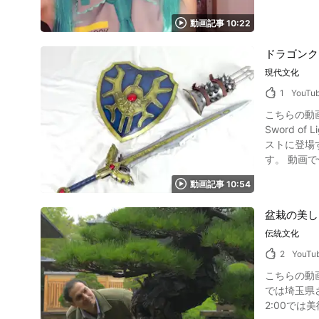
動画記事 10:22
ドラゴンク
現代文化
1
YouTu
こちらの動画
Sword o
ストに登場する剣を手作りする
す。 動画で作
購入が可能
動画記事 10:54
入っている
盆栽の美し
伝統文化
2
YouTu
こちらの動画は「
では埼玉県さいたま市