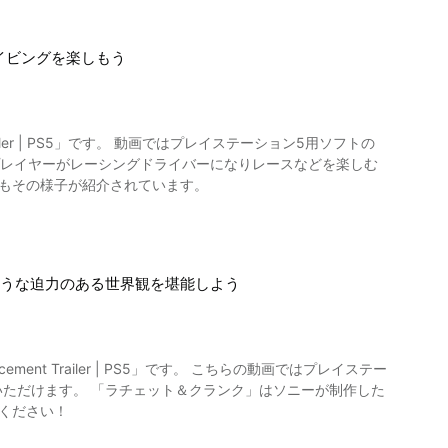
ちをリラックスさせ、まさにセラピーのような体験も同時にする
栽培した植物で染
ライビングを楽しもう
に使用されています。 基本的にお客さんとし
織りをマスターしたい希望を叶えるといったスタンスで運営さ
ではプレイステーション5用ソフトの
本が誇る伝統的な織物の他にも、綺麗な景色は外国人観光客の方
ismoはプレイヤーがレーシングドライバーになりレースなどを楽しむ
でもその様子が紹介されています。
ような迫力のある世界観を堪能しよう
er | PS5」です。 こちらの動画ではプレイステー
ただけます。 「ラチェット＆クランク」はソニーが制作した
ください！