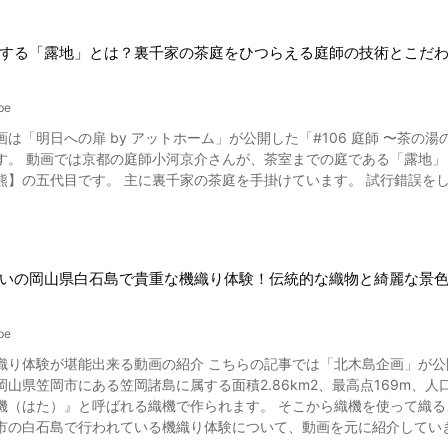
する「露地」とは？裏千家の茶庭をひつらえる庭師の技術とこだ
be
は「明日への扉 by アットホーム」が公開した「#106 庭師 〜茶の湯
がご覧いただけます。小河さんは露地
熊】の五代目です。 主に裏千家の茶庭を手掛けています。 試行錯誤を
いの岡山県白石島で貴重な機織り体験！伝統的な織物と綺麗な景
be
織り体験が堪能出来る動画の紹介 こちらの記事では「北木島企画」が公開
山県笠岡市にある笠岡諸島に属する面積2.86km2、最高点169m、人口
（はた）』と呼ばれる織機で作られます。 そこから織機を使って織ることを機織り
石島で行われている機織り体験について、動画を元に紹介していきます。 白石島での機織り体験 写真：機織り 
、元禄時代の開拓地で綿作りが盛んだったのを復活させようということから