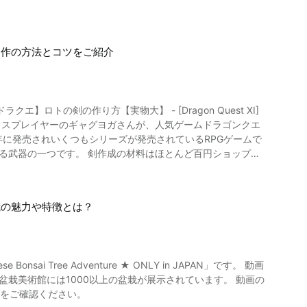
自作の方法とコツをご紹介
エ】ロトの剣の作り方【実物大】 - [Dragon Quest XI]
」です。 動画ではコスプレイヤーのギャグヨガさんが、人気ゲームドラゴンクエ
料はほとんど百円ショップで
うに見える剣ですが、重さは260gしかなく、中には鉄の芯が
す。
栽の魅力や特徴とは？
Bonsai Tree Adventure ★ ONLY in JAPAN」です。 動画
けます。 是非動画で盆栽の魅力をご確認ください。