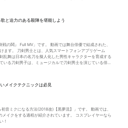
よる歌と迫力のある殺陣を堪能しよう
『決戦の鬨』 Full MV」です。 動画では舞台俳優で結成された、
ォンアプリゲーム
刀剣乱舞は日本の名刀を擬人化した男性キャラクターを育成する
れている刀剣男子は、ミュージカルで刀剣男士を演じている俳優
かいメイクテクニックは必見
クになる方法(2018改)【黒夢流】」です。 動画では、
のメイクをする過程が紹介されています。 コスプレイヤーなら
い！