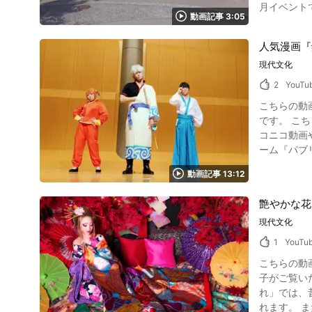
月イベント
動画記事 3:05
コーナーは
人気漫画『
現代文化
2
YouTu
こちらの動画は
です。 こち
コニコ動画
ーム『パブ
したパフォ
動画記事 13:12
艶やかな花
現代文化
1
YouTu
こちらの動画
子がご覧いただけます。 昔の日本では高級遊女のことを花魁と呼んでい
れ」では、
れます。 