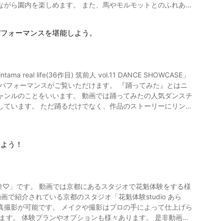
ながら園内を楽しめます。 また、馬やモルモットとのふれあい
較展示されており、見どころ満載の動物園です。
パフォーマンスを堪能しよう。
l life(36作目) 筑前人 vol.11 DANCE SHOWCASE」
がご覧いただけます。 『踊ってみた』とはニ
ジャンルのことをいいます。 動画では踊ってみたの人気ダンスチ
しています。 ただ踊るだけでなく、作品のストーリーにリンク
。
しよう！
花魁体験♡」です。 動画では京都にあるスタジオで花魁体験をする様
真撮影が可能です。 メイクや撮影はプロの手によって仕上げら
ます。 体験プランやオプションも様々あります。 是非動画で