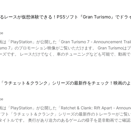
ら聞こえてくる綿繰りの音が機織りの特徴で、非常に心地の良い音が気持
 その後、糸車でしっかり糸紡ぎをすることで柔らかい製品に仕上がります。 白石島での機織りは、白石島で
るレースが仮想体験できる！PS5ソフト『Gran Turismo』でド
、動画の2:05で紹介されているように、たまねぎや紅花、柿渋や桜に加えて栗も染色
、機織りの体験者を対等の立場として迎え入れて、自由にして頂き、機
るので、興味がある方
be
白石島での機織り体験についてまとめ 写真：岡山県笠岡市・白石島の海岸 機織り体験だけでなく、自然
yStation」が公開した「Gran Turismo 7 - Announcement Trailer | PS5」です。 動画
に楽しむことが出来ることで有名な白石島。 動画で紹介されている日
Turismo 7』のプロモーション映像がご覧いただけます。 Gran Tur
に訪れてみてはいかがでしょうか？ 【公式ホームページ】北木島企画
ーズです。 レースだけでなく、車のチューニングなども可能で、動画
w.kitagishima.com/
ト「ラチェット＆クランク」シリーズの最新作をチェック！映画の
be
ayStation」が公開した「Ratchet & Clank: Rift Apart - Announcement Trail
ソフト「ラチェット＆クランク」シリーズの最新作のトレーラーがご覧い
タイトルです。 奥行があり迫力のあるゲームの様子を是非動画でご確認