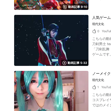
体験の様子
動画記事 9:10
人気ゲーム
現代文化
0
YouTu
こちらの動画
刀剣男士 team
「刀剣乱舞
ゲームです
の方々です。 ミュージカル『刀剣乱舞』では関連する時代の刀剣男士がCDをリリースしています。 今回の『決戦の鬨』は
動画記事 5:32
の刀剣男士
ノーメイク
現代文化
1
YouTu
こちらの動画
コスプレイ
ではのメイ