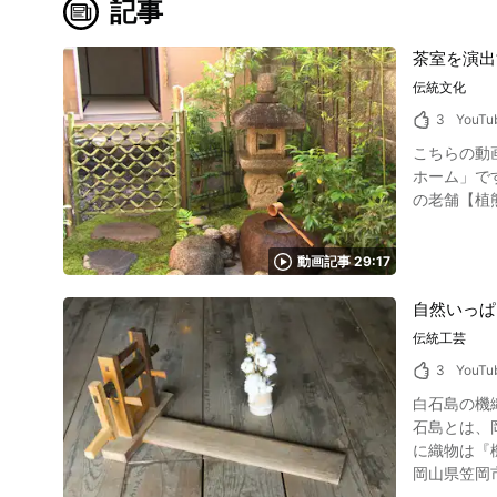
記事
茶室を演出
伝統文化
3
YouTu
こちらの動画
ホーム」です。 動画では京都の庭師小河京介さんが、茶室までの庭である「露地」（ろじ）を手掛ける様子
の老舗【植
動画記事 29:17
自然いっぱ
伝統工芸
3
YouTu
白石島の機
石島とは、岡
に織物は『機
岡山県笠岡市の白
白石島では