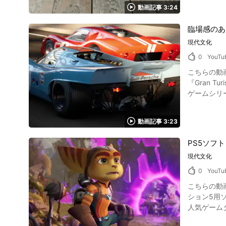
動画記事 3:24
0:42か
ことも可能です。
臨場感のあ
色をしており
てではなく
現代文化
れています。 そんな白石島で行われている機織り教室の気になる料金ですが、白石公民館では500円で参加することが出来
0
YouTu
はぜひ伺ってみてはいかがでしょうか？ 
こちらの動画は「Pla
をいっぱい
『Gran 
も十分に楽しめます。 海水浴場も充実しているので、ぜひ暖かい夏の時期
ゲームシリ
https://ww
動画記事 3:23
PS5ソフ
現代文化
0
YouTu
こちらの動画は「Pl
ション5用
人気ゲーム