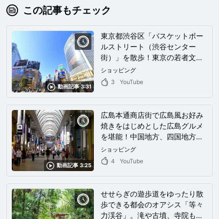
この記事もチェック
東京都渋谷区「バスケットボー
ルストリート（渋谷センター
街）」を散歩！東京の若者文化
の情報発信地を動画で！
ショッピング
3
YouTube
動画記事 3:31
広島本通商店街で広島風お好み
焼きをはじめとした広島グルメ
を堪能！中国地方、四国地方最
大の商店街をぶらっとお散歩気
ショッピング
分。
4
YouTube
動画記事 3:25
せせらぎの遊歩道をゆったり散
歩できる都会のオアシス「等々
力渓谷」。滝や古墳、寺院も楽