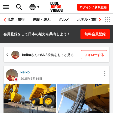
ログイン / 新規登録
観光・旅行
体験・遊ぶ
グルメ
ホテル・旅館
シ
会員登録をして日本の魅力を共有しよう！
無料会員登録
keiko
さんのSNS投稿をもっと見る
フォローする
keiko
2025年5月14日