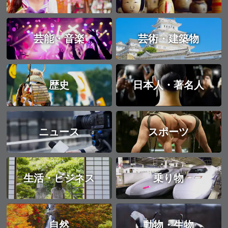
芸能・音楽
芸術・建築物
歴史
日本人・著名人
ニュース
スポーツ
生活・ビジネス
乗り物
自然
動物・生物