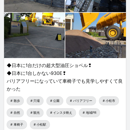
◆日本に1台だけの超大型油圧ショベル❢
◆日本に1台しかない930E❢
バリアフリーになっていて車椅子でも見学しやすくて良
かった
散歩
穴場
公園
バリアフリー
小松市
自然
観光
インスタ映え
地域PR
車椅子
小松駅