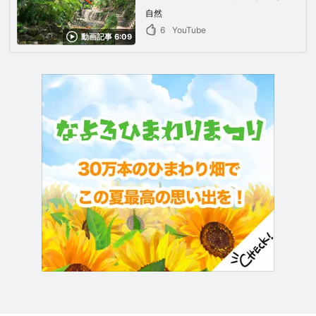
しめる大都会東京都世田谷区の
自然
癒しスポットに訪れる！
6
YouTube
動画記事 6:09