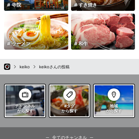
寺院
すき焼き
ラーメン
和牛
keiko
keikoさんの投稿
チャンネル
#タグ
地域
から探す
から探す
から探す
全てのチャンネル