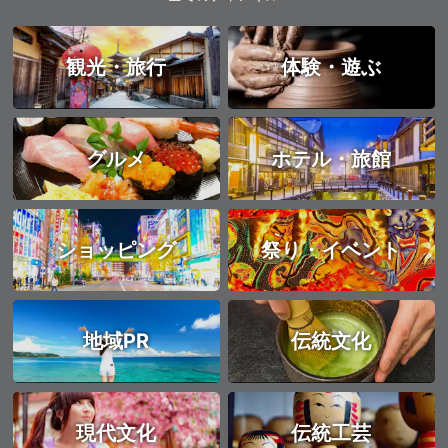
観光・旅行
体験・遊ぶ
グルメ
ホテル・旅館
ショッピング
祭り・イベント
地域PR
伝統文化
現代文化
伝統工芸