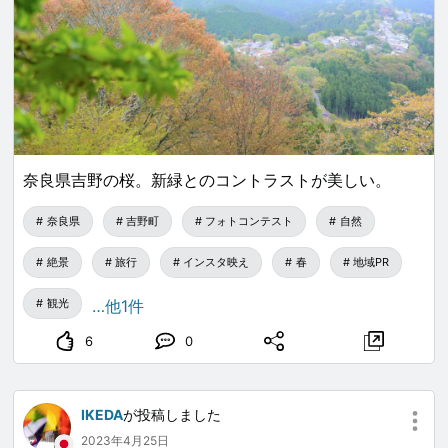
奈良県吉野の桜。新緑とのコントラストが美しい。
奈良県
吉野町
フォトコンテスト
自然
絶景
旅行
インスタ映え
春
地域PR
観光
…他1件
6
0
IKEDA
が投稿しました
2023年4月25日