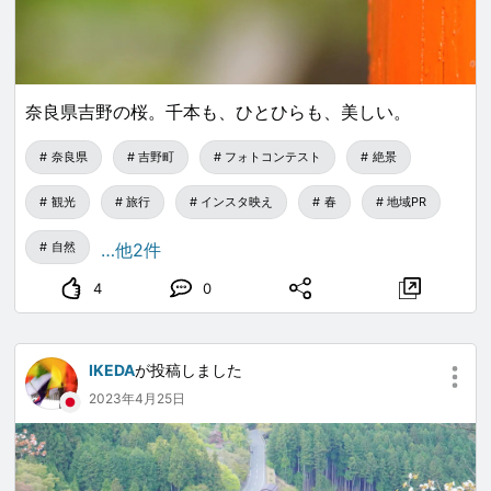
奈良県吉野の桜。千本も、ひとひらも、美しい。
奈良県
吉野町
フォトコンテスト
絶景
観光
旅行
インスタ映え
春
地域PR
自然
…他2件
4
0
IKEDA
が投稿しました
2023年4月25日