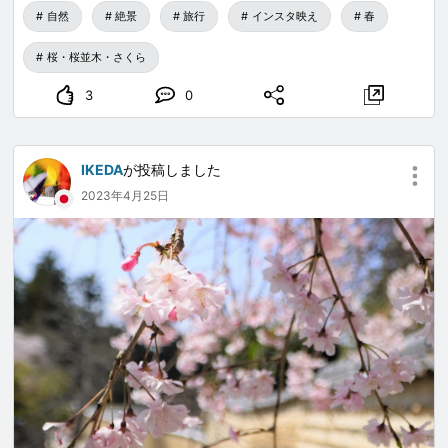
自然
絶景
旅行
インスタ映え
春
桜・桜並木・さくら
3
0
IKEDA
が投稿しました
2023年4月25日