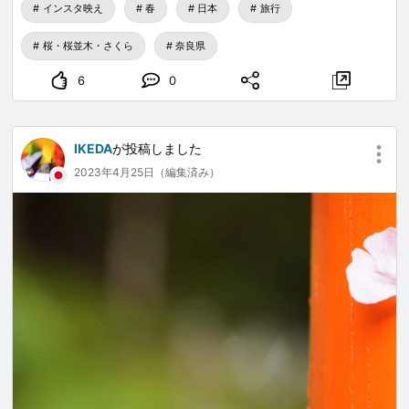
インスタ映え
春
日本
旅行
桜・桜並木・さくら
奈良県
6
0
IKEDA
が投稿しました
2023年4月25日（編集済み）