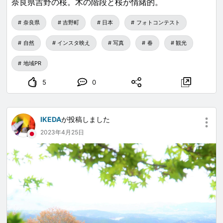
奈良県吉野の桜。木の階段と桜が情緒的。
奈良県
吉野町
日本
フォトコンテスト
自然
インスタ映え
写真
春
観光
地域PR
5
0
IKEDA
が投稿しました
2023年4月25日