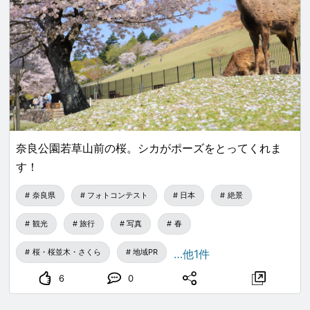
奈良公園若草山前の桜。シカがポーズをとってくれま
す！
奈良県
フォトコンテスト
日本
絶景
観光
旅行
写真
春
桜・桜並木・さくら
地域PR
…他1件
6
0