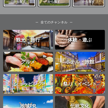
から探す
から探す
から探す
全てのチャンネル
観光・旅行
体験・遊ぶ
グルメ
ホテル・旅館
ショッピング
祭り・イベント
地域PR
伝統文化