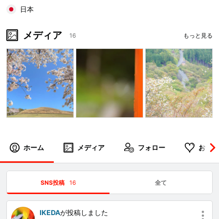
日本
メディア
16
もっと見る
ホーム
メディア
フォロー
お気に
SNS投稿
16
全て
IKEDA
が投稿しました