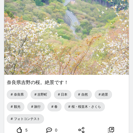
奈良県吉野の桜。絶景です！
奈良県
吉野町
日本
自然
絶景
観光
旅行
春
桜・桜並木・さくら
フォトコンテスト
5
0