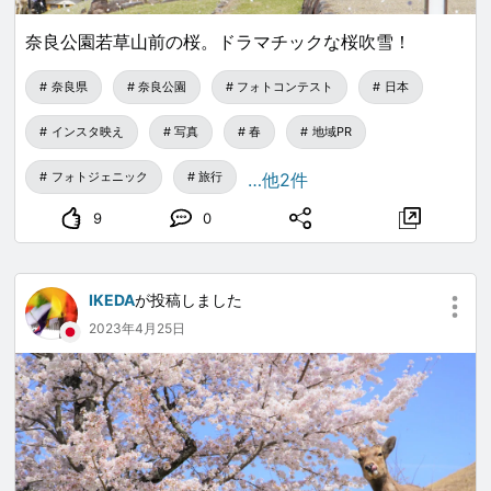
奈良公園若草山前の桜。ドラマチックな桜吹雪！
奈良県
奈良公園
フォトコンテスト
日本
インスタ映え
写真
春
地域PR
フォトジェニック
旅行
…他2件
9
0
IKEDA
が投稿しました
2023年4月25日