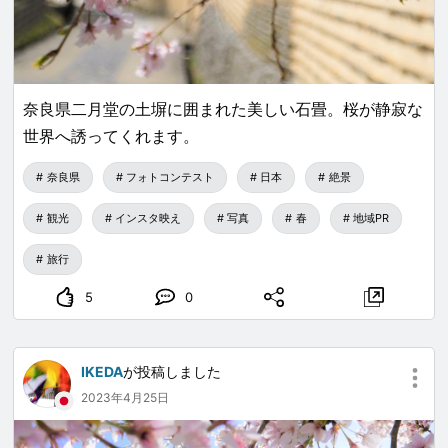
奈良県二月堂の土塀に囲まれた美しい石畳。桜が静寂な
世界へ誘ってくれます。
奈良県
フォトコンテスト
日本
絶景
観光
インスタ映え
写真
春
地域PR
旅行
5
0
IKEDA
が投稿しました
2023年4月25日