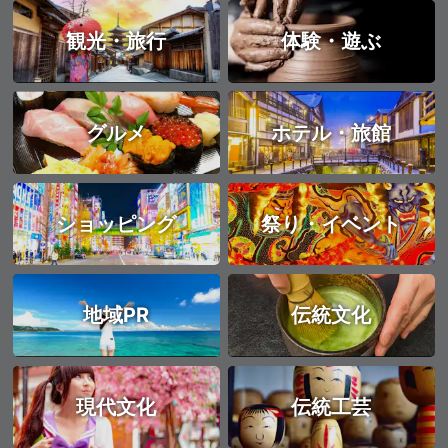
観光・旅行
体験・遊ぶ
グルメ
ホテル・旅館
ショッピング
祭り・イベント
地域PR
伝統文化
現代文化
伝統工芸