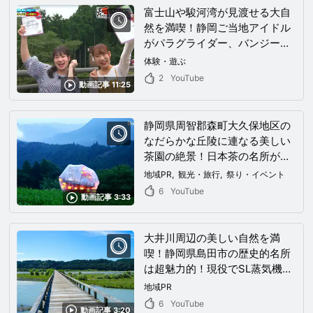
富士山や駿河湾が見渡せる大自
然を満喫！静岡ご当地アイドル
がパラグライダー、バンジージ
ャンプなどの静岡県富士市のア
体験・遊ぶ
クティビティに挑戦！
2
YouTube
動画記事 11:25
静岡県周智郡森町大久保地区の
なだらかな丘陵に連なる美しい
茶園の絶景！日本茶の名所が魅
せるこの地にはあなたの心に響
地域PR
観光・旅行
祭り・イベント
く何かがある！
6
YouTube
動画記事 3:33
大井川周辺の美しい自然を満
喫！静岡県島田市の歴史的名所
は超魅力的！現役でSL蒸気機関
車が駆け抜ける街へ出かけよ
地域PR
う！
6
YouTube
動画記事 3:20