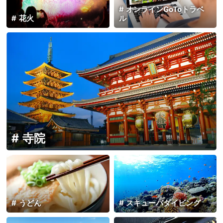
オンラインGoToトラベ
花火
ル
寺院
うどん
スキューバダイビング