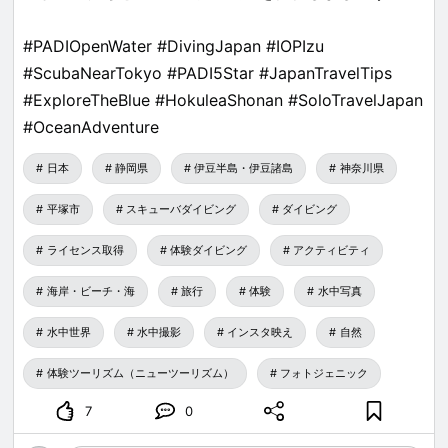
#PADIOpenWater #DivingJapan #IOPIzu
#ScubaNearTokyo #PADI5Star #JapanTravelTips
#ExploreTheBlue #HokuleaShonan #SoloTravelJapan
#OceanAdventure
日本
静岡県
伊豆半島・伊豆諸島
神奈川県
平塚市
スキューバダイビング
ダイビング
ライセンス取得
体験ダイビング
アクティビティ
海岸・ビーチ・海
旅行
体験
水中写真
水中世界
水中撮影
インスタ映え
自然
体験ツーリズム（ニューツーリズム）
フォトジェニック
7
0