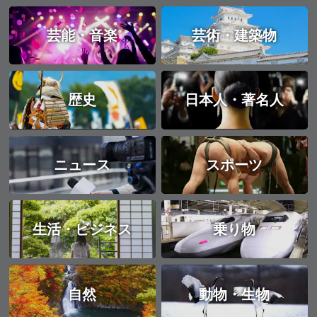
芸能・音楽
芸術・建築物
歴史
日本人・著名人
ニュース
スポーツ
生活・ビジネス
乗り物
自然
動物・生物