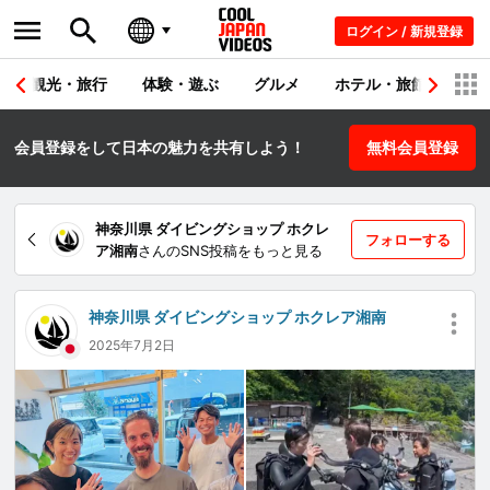
ログイン / 新規登録
観光・旅行
体験・遊ぶ
グルメ
ホテル・旅館
シ
会員登録をして日本の魅力を共有しよう！
無料会員登録
神奈川県 ダイビングショップ ホクレ
フォローする
ア湘南
さんのSNS投稿をもっと見る
神奈川県 ダイビングショップ ホクレア湘南
2025年7月2日