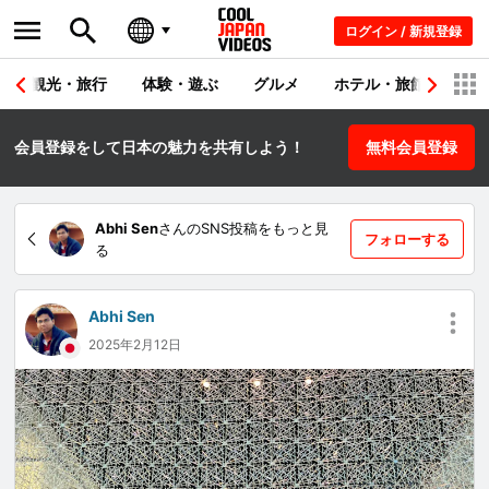
ログイン / 新規登録
観光・旅行
体験・遊ぶ
グルメ
ホテル・旅館
シ
会員登録をして日本の魅力を共有しよう！
無料会員登録
Abhi Sen
さんのSNS投稿をもっと見
フォローする
る
Abhi Sen
2025年2月12日