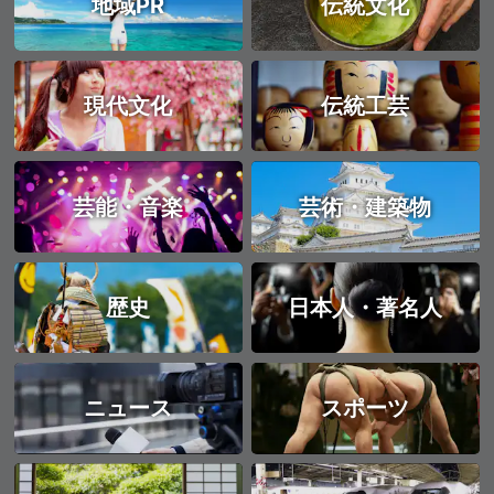
地域PR
伝統文化
現代文化
伝統工芸
芸能・音楽
芸術・建築物
歴史
日本人・著名人
ニュース
スポーツ