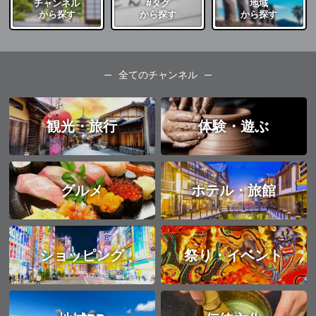
チャンネル
#タグ
地域
から探す
から探す
から探す
全てのチャンネル
観光・旅行
体験・遊ぶ
グルメ
ホテル・旅館
ショッピング
祭り・イベント