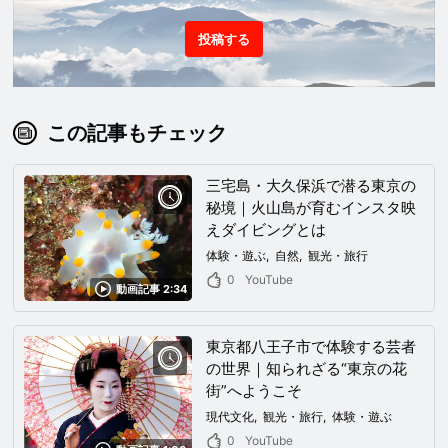
投稿する
この記事もチェック
三宅島・大久保浜で潜る東京の
秘境｜火山島が育むインスタ映
えダイビングとは
体験・遊ぶ
自然
観光・旅行
0
YouTube
動画記事 2:34
東京都八王子市で体験する芸者
の世界｜知られざる“東京の花
街”へようこそ
現代文化
観光・旅行
体験・遊ぶ
0
YouTube