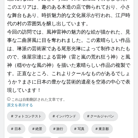
このエリアは、趣のある木造の店で飾られており、小さ
な舞台もあり、時折魅力的な文化展示が行われ、江戸時
代の村の雰囲気を醸し出しています。
今回の訪問では、風神雷神の魅力的な絵が描かれた、見
事な二曲屏風に目を奪われました。この素晴らしい作品
は、琳派の芸術家である尾形光琳によって制作されたも
ので、俵屋宗達による雷神（雷と嵐の荒れ狂う神）と風
神（穏やかな風の神）を描いた素晴らしい作品の複製で
す。正直なところ、これよりクールなものがあるでしょ
うか？まさに日本の豊かな芸術的遺産を空港の中心で表
現しています！
これは自動翻訳された文章です。
原文を表示する
フォトコンテスト
インバウンド
クールジャパン
日本
絶景
旅行
写真
東京都