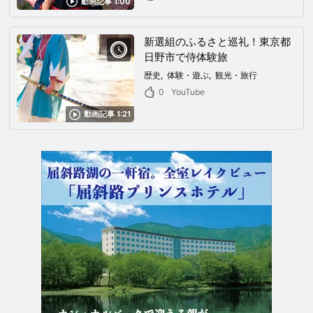
動画記事 1:00
新選組のふるさと巡礼！東京都
日野市で侍体験旅
歴史
体験・遊ぶ
観光・旅行
0
YouTube
動画記事 1:21