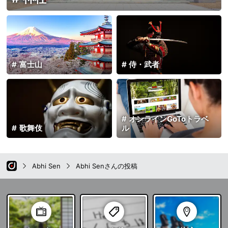
富士山
侍・武者
オンラインGoToトラベ
歌舞伎
ル
Abhi Sen
Abhi Senさんの投稿