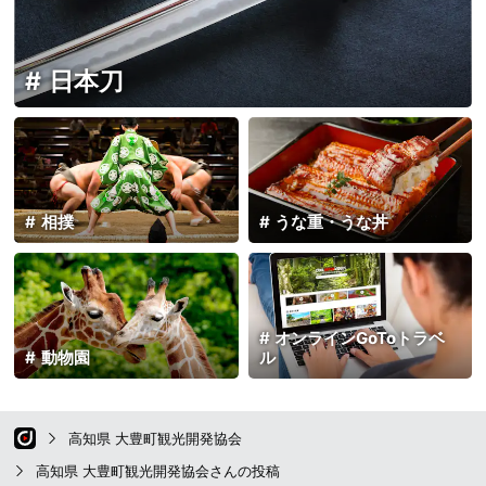
日本刀
相撲
うな重・うな丼
オンラインGoToトラベ
動物園
ル
高知県 大豊町観光開発協会
高知県 大豊町観光開発協会さんの投稿