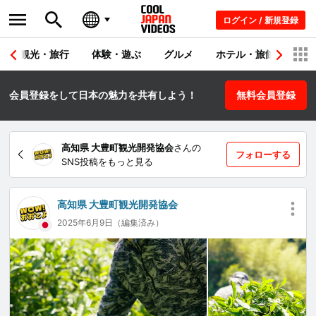
ログイン / 新規登録
観光・旅行
体験・遊ぶ
グルメ
ホテル・旅館
シ
会員登録をして日本の魅力を共有しよう！
無料会員登録
高知県 大豊町観光開発協会
さんの
フォローする
SNS投稿をもっと見る
高知県 大豊町観光開発協会
2025年6月9日（編集済み）