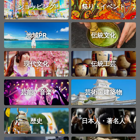
ショッピング
祭り・イベント
地域PR
伝統文化
現代文化
伝統工芸
芸能・音楽
芸術・建築物
歴史
日本人・著名人