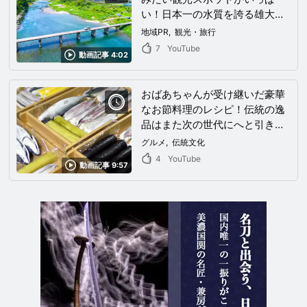
い！日本一の水質を誇る雄大な
仁淀川、その清流沿いにある自
地域PR
観光・旅行
然豊かな村をゆったり観光しよ
7
YouTube
動画記事 4:02
う！
おばあちゃんが受け継いだ豪華
なお節料理のレシピ！伝統の逸
品はまた次の世代にへと引き継
がれていく。
グルメ
伝統文化
4
YouTube
動画記事 9:57