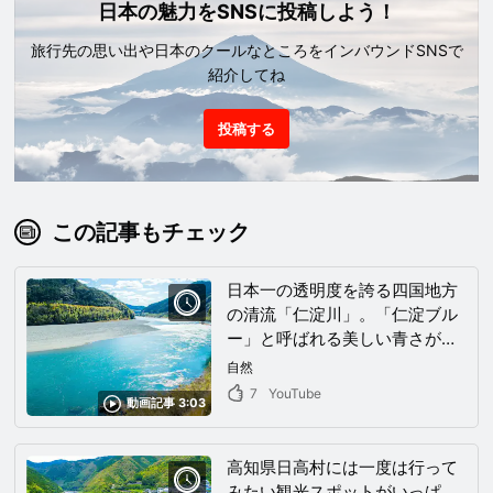
日本の魅力をSNSに投稿しよう！
旅行先の思い出や日本のクールなところをインバウンドSNSで
紹介してね
投稿する
この記事もチェック
日本一の透明度を誇る四国地方
の清流「仁淀川」。「仁淀ブル
ー」と呼ばれる美しい青さが広
がる河川で神秘の世界を堪能
自然
7
YouTube
動画記事 3:03
高知県日高村には一度は行って
みたい観光スポットがいっぱ