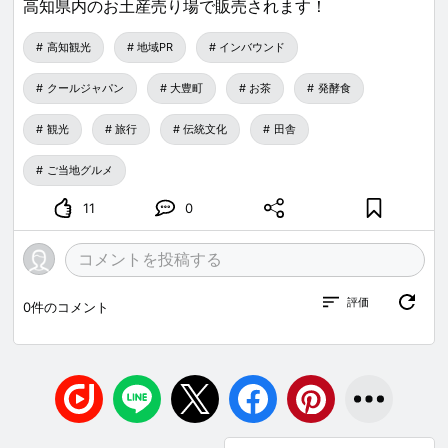
高知県内のお土産売り場で販売されます！
高知観光
地域PR
インバウンド
クールジャパン
大豊町
お茶
発酵食
観光
旅行
伝統文化
田舎
ご当地グルメ
11
0
評価
0
件のコメント