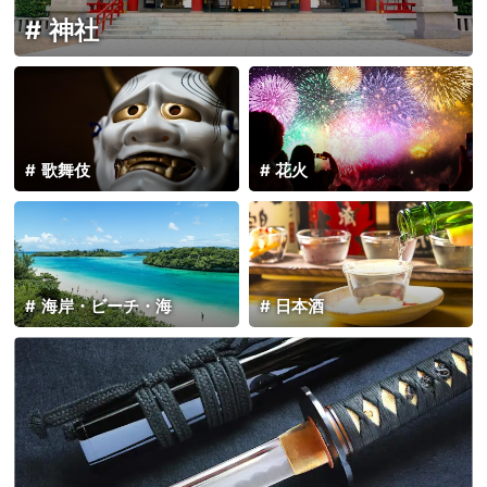
神社
歌舞伎
花火
海岸・ビーチ・海
日本酒