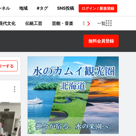
ンネル
地域
#タグ
SNS投稿
ログイン / 新規登録
現代文化
伝統工芸
芸能・音楽
芸術・建築物
一覧
歴史
無料会員登録
ローする