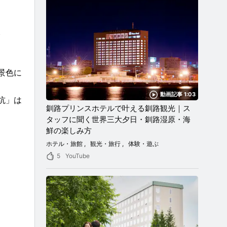
。
景色に
動画記事 1:03
坑」は
釧路プリンスホテルで叶える釧路観光｜ス
タッフに聞く世界三大夕日・釧路湿原・海
鮮の楽しみ方
ホテル・旅館
観光・旅行
体験・遊ぶ
5
YouTube