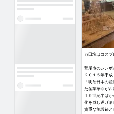
万田坑はコスプ
荒尾市のシンボ
２０１５年平成
「明治日本の産
た産業革命が西
１９世紀半ばか
化を成し遂げま
貴重な施設跡と