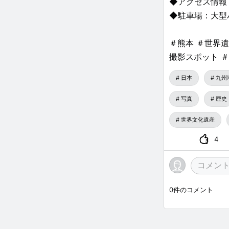
◆アクセス情報
◆駐車場：大型
＃熊本 ＃世界遺
撮影スポット 
日本
九州
写真
歴史
世界文化遺産
4
0
件のコメント