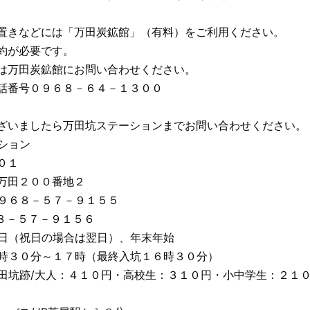
置きなどには「万田炭鉱館」（有料）をご利用ください。
約が必要です。
は万田炭鉱館にお問い合わせください。
話番号０９６８－６４－１３００
ざいましたら万田坑ステーションまでお問い合わせください。
ション
０１
万田２００番地２
９６８－５７－９１５５
６８－５７－９１５６
日（祝日の場合は翌日）、年末年始
時３０分～１７時（最終入坑１６時３０分）
田坑跡/大人：４１０円・高校生：３１０円・小中学生：２１