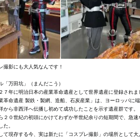
レ撮影にも大人気なんです！
ル「万田坑」（まんだこう）
２７年に明治日本の産業革命遺産として世界遺産に登録されま
業革命遺産 製鉄・製網、造船、石炭産業」は、ヨーロッパに
洋から非西洋へ伝播し初めて成功したことを示す遺産群です。
ら２０世紀の初頭にかけてわずか半世紀余りの短期間で、急速
した。
して現存する今、実は新たに「コスプレ撮影」の場所として大