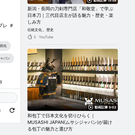
動画記事 15:58
新潟・長岡の刀剣専門店「和敬堂」で学ぶ
日本刀｜三代目店主が語る魅力・歴史・楽
しみ方
プレ ＃
伝統文化
歴史
5
YouTube
田坑
ャパン
存
動画記事 5:02
価
和包丁で日本文化を切りひらく｜
MUSASHI JAPAN(ムサシジャパン)が届け
る包丁の魅力と選び方