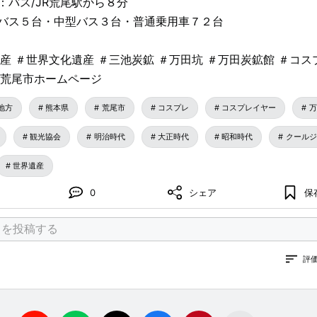
：バス/JR荒尾駅から８分
バス５台・中型バス３台・普通乗用車７２台
産 ＃世界文化遺産 ＃三池炭鉱 ＃万田坑 ＃万田炭鉱館 ＃コス
＃荒尾市ホームページ
地方
熊本県
荒尾市
コスプレ
コスプレイヤー
万
観光協会
明治時代
大正時代
昭和時代
クールジ
世界遺産
0
シェア
保
評