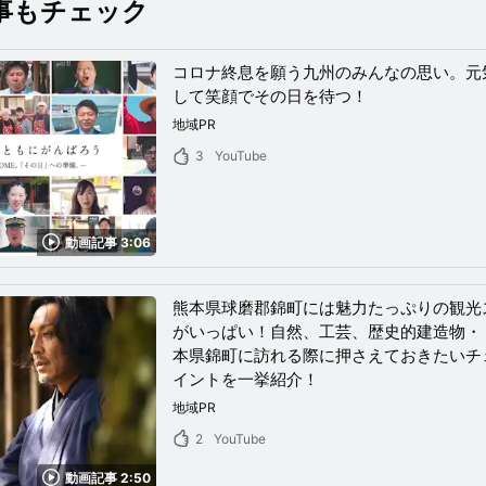
事もチェック
コロナ終息を願う九州のみんなの思い。元
して笑顔でその日を待つ！
地域PR
3
YouTube
動画記事 3:06
熊本県球磨郡錦町には魅力たっぷりの観光
がいっぱい！自然、工芸、歴史的建造物・
本県錦町に訪れる際に押さえておきたいチ
イントを一挙紹介！
地域PR
2
YouTube
動画記事 2:50