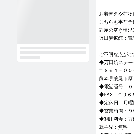
お着替えや荷物
こちらも事前予
部屋の空き状況
万田炭鉱館：電
ご不明な点がご
◆万田坑ステー
〒８６４－００
熊本県荒尾市原
◆電話番号：０
◆FAX：０９
◆定休日：月曜
◆営業時間：９
◆利用料金：万
就学児：無料