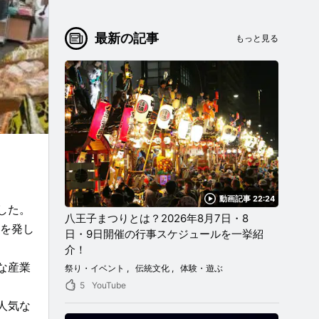
最新の記事
もっと見る
動画記事 22:24
した。
八王子まつりとは？2026年8月7日・8
端を発し
日・9日開催の行事スケジュールを一挙紹
介！
な産業
祭り・イベント
伝統文化
体験・遊ぶ
5
YouTube
人気な