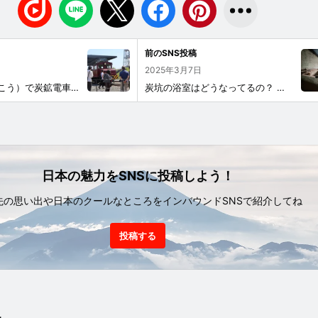
前のSNS投稿
2025年3月7日
万田坑（まんだこう）で炭鉱電車が走行します！ 万田坑内「選炭場」に展示している炭鉱電車炭鉱電車が走行します！ 展示している２両のうち、１２号機が走行します。 炭鉱電車は万田坑で採掘した石炭を三池港から輸出するために三池炭鉱専用鉄道で運搬していました。 気持ち良く走行する炭鉱電車の姿を是非ご覧ください。 走行時間予定表 毎月第２，４日曜日 １０：３０～ １１：３０～ １２：３０～ １３：３０～ １４：３０～ １５：３０～ 万田坑 〒８６４ー０００１ 熊本県荒尾市原万田２００－２ ◆定休日 月曜日（祝日の場合は翌日）、年始年始 ◆利用料金 大人４１０円、高校生３１０円、小・中学生２１０円、幼児無料 ※団体料金あり（２０名以上） ◆利用可能時間 ９：３０～１７：００（最終入坑１６：３０） ◆電話番号 ０９６８ー５７ー９１５５
炭坑の浴室はどうなってるの？ 三池炭鉱 万田坑（みいけたんこう まんだこう）には2024年度から新たに公開となった『安全燈室及び浴室』があります。 この浴室は、万田坑での採炭が中止となった、今から74年前の1951年（昭和26年）頃から1997年（平成9年）まで使用されていた施設となります。 地下坑内のメンテナンスに従事する少人数の鉱員のための浴室ですので、万田坑最盛期の大きな浴室とは異なります。 規模は違いますが、坑内作業での汚れを落とすという目的は同じです。 作業時についた真っ黒な炭は、なかなか洗い落とせないため洗い場のほかに、 浴槽は「1番湯」と、きれいに汚れを落としてから入る「上り湯（掛かり湯）」などに分かれていました。 （万田坑最盛期、約3500名の鉱員が利用していた大きな浴室については、万田坑ガイドによる詳しい案内がありますので是非ガイドをご利用ください。） 三池炭鉱は地下水が多く、常に排水をする必要がありました。 それだけ水が豊富なら浴槽に張る水にもよいのではと思いますが、お風呂に利用される水は水道水でした。 理由は、地下から汲み上げた水の中には石炭の細かい欠片などが混じっており怪我をする危険があったため、万田坑では使用しませんでした。 軍艦島では1953年（昭和32年）に海底水道が開通するまで、島外から補給船で水を運んでいました。 当時は海水を沸かし、最後の「上り湯（掛かり湯）」に真水を使用していたそうです。 2024年に放送されたドラマ「海に眠るダイアモンド」の中でも地下坑内での作業を終えた鉱員が浴室を利用するシーンがありましたので、注目してご覧になってみてください。
日本の魅力をSNSに投稿しよう！
先の思い出や日本のクールなところをインバウンドSNSで紹介してね
投稿する