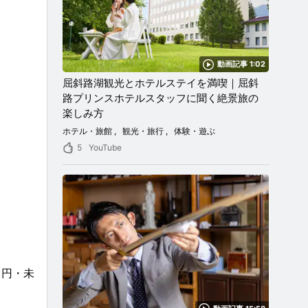
動画記事 1:02
屈斜路湖観光とホテルステイを満喫｜屈斜
路プリンスホテルスタッフに聞く絶景旅の
楽しみ方
ホテル・旅館
観光・旅行
体験・遊ぶ
5
YouTube
０円・未