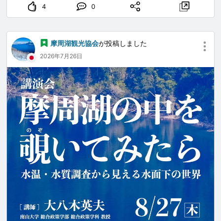
4
0
【お申し込み・お問い合わせ】
011-781-1247
摩周湖観光協会
が投稿しました
※受付期間7月13日～8月19日（9:00-17:00）
2026年7月26日
※当日申込もOK。
www.masyuko.or.jp
...