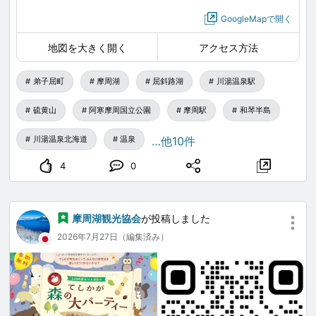
GoogleMapで開く
地図を大きく開く
アクセス方法
弟子屈町
摩周湖
屈斜路湖
川湯温泉駅
硫黄山
阿寒摩周国立公園
摩周駅
和琴半島
川湯温泉北海道
温泉
…他10件
4
0
摩周湖観光協会
が投稿しました
2026年7月27日（編集済み）