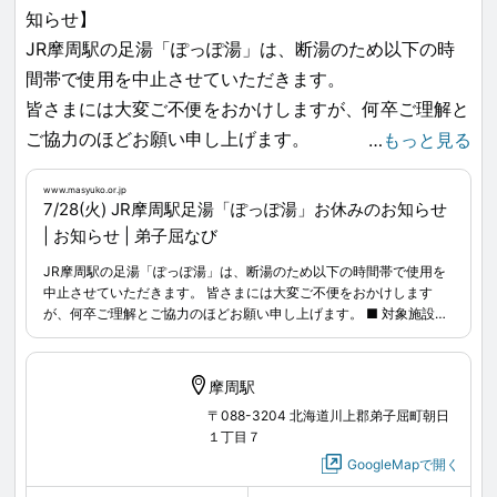
知らせ】
JR摩周駅の足湯「ぽっぽ湯」は、断湯のため以下の時
間帯で使用を中止させていただきます。
皆さまには大変ご不便をおかけしますが、何卒ご理解と
ご協力のほどお願い申し上げます。
…
もっと見る
www.masyuko.or.jp
■ 対象施設
7/28(火) JR摩周駅足湯「ぽっぽ湯」お休みのお知らせ
JR摩周駅足湯「ぽっぽ湯」
| お知らせ | 弟子屈なび
JR摩周駅の足湯「ぽっぽ湯」は、断湯のため以下の時間帯で使用を
■ 利用休止日時
中止させていただきます。 皆さまには大変ご不便をおかけします
が、何卒ご理解とご協力のほどお願い申し上げます。 ■ 対象施設
2026年7月28日(火) 8時〜17時
JR摩周駅足湯「ぽっぽ湯」 ■ 利用休止日時 2026年7月28日(火) 8
www.masyuko.or.jp
...
時〜17時
摩周駅
〒088-3204 北海道川上郡弟子屈町朝日
１丁目７
GoogleMapで開く