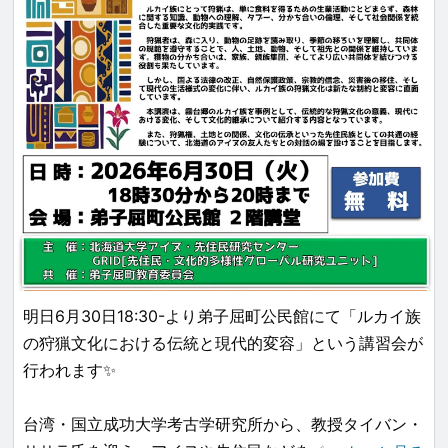
介します✌︎
心地よい爽やかな夏のてしかがを遊び尽くしましょう
🧚🏻‍♀️⛰️❣️
www.masyuko.or.jp
...
明日6月30日18:30-より弟子屈町公民館にて「ルカイ族
の狩猟文化における伝統と現代的変容」という講習会が
行われます✨
台湾・国立成功大学考古学研究所から、教授タイバン・