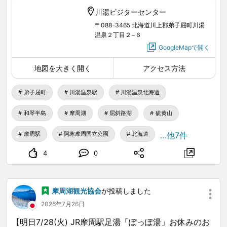
うに取り組んできたのか、そしてどのような成果が得ら
川湯ビジターセンター
れてきたのかを振り返りながら、未来の摩周湖について
〒088-3465 北海道川上郡弟子屈町川湯
一緒に考えていきます。
温泉２丁目２−６
GoogleMapで開く
地図を大きく開く
アクセス方法
『摩周湖の中を覗いてみたら 水温・水質調査から見え
弟子屈町
川湯温泉駅
川湯温泉北海道
る水面下の世界』
講師：南山大学総合政策学部 総合制作学科 大八木英夫
和琴半島
摩周湖
屈斜路湖
硫黄山
日時：8月27日(木) 18:00-20:00
摩周駅
阿寒摩周国立公園
北海道
…他7件
※当日は開館時間を21時まで延長します。
4
0
入場無料
www.masyuko.or.jp
...
摩周湖観光協会
が投稿しました
2026年7月26日
【明日7/28(火) JR摩周駅足湯「ぽっぽ湯」お休みのお