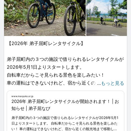
【2026年 弟子屈町レンタサイクル】
弟子屈町内の３つの施設で借りられるレンタサイクルが
2026年5月1日よりスタートします。
自転車だからこそ見られる景色を楽しみたい！
車の運転はできないけれど、宿から近くの観光地まで移
…
もっと見る
動したい！
www.masyuko.or.jp
など、様々なシーンでご活用頂けます。
2026年 弟子屈町レンタサイクルが開始されます！ | お
知らせ | 弟子屈なび
予約サイトからご予約&決済も可能です。
弟子屈町内の３つの施設で借りられるレンタサイクルが2026年5月1
便利に！そして、手軽に！ぜひ旅のプランに合わせてお
日よりスタートします。 自転車だからこそ見られる景色を楽しみた
い！ 車の運転はできないけれど、宿から近くの観光地まで移動した
使いください。