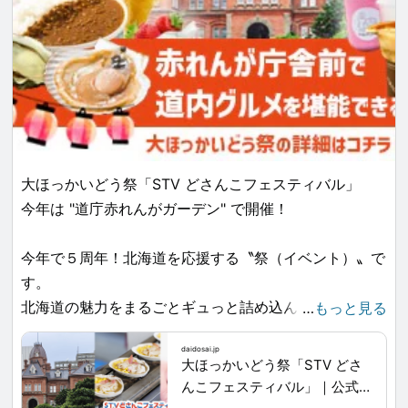
大ほっかいどう祭「STV どさんこフェスティバル」
今年は "道庁赤れんがガーデン" で開催！
今年で５周年！北海道を応援する〝祭（イベント）〟で
す。
北海道の魅力をまるごとギュっと詰め込んで、「飲ん
…
もっと見る
で、食べて、楽しむ！」北海道の魅力を感じる3日間。
daidosai.jp
弟子屈町の摩周湖観光協会も参加します！
大ほっかいどう祭「STV どさ
んこフェスティバル」｜公式
週末は道庁赤れんがガーデンへでかけよう。詳しくは公