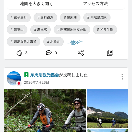
地図を大きく開く
アクセス方法
弟子屈町
屈斜路湖
摩周湖
川湯温泉駅
硫黄山
摩周駅
阿寒摩周国立公園
和琴半島
川湯温泉北海道
北海道
…他8件
3
0
摩周湖観光協会
が投稿しました
2026年7月26日