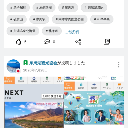
弟子屈町
屈斜路湖
摩周湖
川湯温泉駅
硫黄山
摩周駅
阿寒摩周国立公園
和琴半島
川湯温泉北海道
北海道
…他9件
5
0
摩周湖観光協会
が投稿しました
2026年7月28日