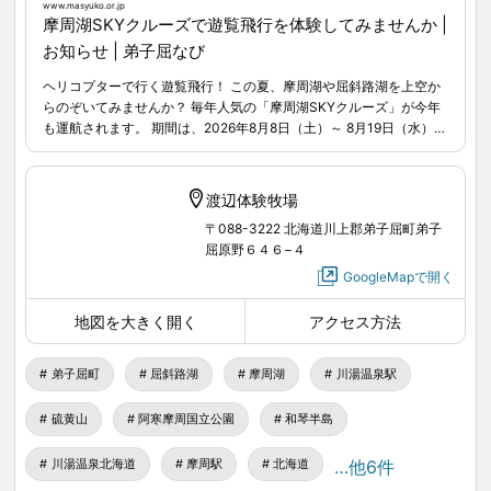
www.masyuko.or.jp
毎年人気の「摩周湖SKYクルーズ」が今年も運航されま
摩周湖SKYクルーズで遊覧飛行を体験してみませんか |
す。
お知らせ | 弟子屈なび
詳細情報は、摩周湖観光協会LINE公式アカウントから
期間は、2026年8月8日（土）～ 8月19日（水）の12日
ヘリコプターで行く遊覧飛行！ この夏、摩周湖や屈斜路湖を上空か
発信されるメッセージをご確認ください。
間。9:30〜16:30の時間で3分～12分の遊覧飛行を楽し
らのぞいてみませんか？ 毎年人気の「摩周湖SKYクルーズ」が今年
www.masyuko.or.jp
...
も運航されます。 期間は、2026年8月8日（土）～ 8月19日（水）の
めます。
12日間。9:30〜16:30の時間で3分～12分の遊覧飛行を楽しめます。
（最終日8月19日は15時で終了）
（最終日8月19日は15時で終了） 中でも、摩周湖と摩周岳の上空を
中でも、摩周湖と摩周岳の上空を飛行する12分間のコー
飛行する12分間のコースでは、この遊覧飛行でしか体験することの
渡辺体験牧場
できない感動の大パノラマに出合えます！ ぜひこの機会にご体験く
スでは、この遊覧飛行でしか体験することのできない感
〒088-3222 北海道川上郡弟子屈町弟子
ださい。
動の大パノラマに出合えます！
屈原野６４６−４
GoogleMapで開く
ぜひこの機会にご体験ください。
地図を大きく開く
アクセス方法
弟子屈町
屈斜路湖
摩周湖
川湯温泉駅
航空写真の撮影も可能で、普段見ることのできない場所
硫黄山
阿寒摩周国立公園
和琴半島
から弟子屈の雄大な自然をカメラにおさめるチャンス！
写真家の皆様にも好評です。
川湯温泉北海道
摩周駅
北海道
…他6件
この特別な機会にぜひ体験してみてください。