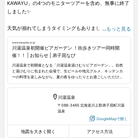
KAWAYU」の4つのモニターツアーを含め、無事に終了
しました✨
天気が崩れてしまうタイミングもありましたが、多くの
…
もっと見る
方に楽しんでいただけたように思います☺️🎶 というこ
www.masyuko.or.jp
とで、こちらに少しだけ写真をポストいたします。
川湯温泉初開催ビアガーデン ！街歩きツアー同時開
催！！ | お知らせ | 弟子屈なび
川湯温泉で初開催となる「川湯温泉湯けむりビアガーデン」。自然
ご来場・ご参加いただいたみなさま、ありがとうござい
と湯けむりに包まれた会場で、生ビールや地元グルメ、キッチンカ
ーの料理を楽しみながら、夏の夜をゆったりとお過ごしいただけま
ました🧚🏻‍♀️💫
す。お子さま向けの「子ども縁日」や街歩き企画「Awake from
www.masyuko.or.jp
...
KAWAYU」も同時開催。大人から子どもまで楽しめる、川湯温泉の
新しい夏の風物詩です。
川湯温泉
〒088-3465 北海道川上郡弟子屈町川湯
温泉
GoogleMapで開く
地図を大きく開く
アクセス方法