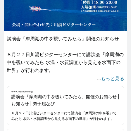
講演会『摩周湖の中を覗いてみたら』開催のお知らせ
８月２７日川湯ビジターセンターにて講演会『摩周湖の
中を覗いてみたら 水温・水質調査から見える水面下の
世界』が行われます。
…
もっと見る
高い透明度を誇る摩周湖は、阿寒摩周国立公園を代表す
www.masyuko.or.jp
る景勝地として知られています。
講演会『摩周湖の中を覗いてみたら』開催のお知らせ |
その一方で、気候変動や人間活動に伴い大気中に排出さ
お知らせ | 弟子屈なび
れる物質の影響を映し出す指標としても注目されてお
８月２７日川湯ビジターセンターにて講演会『摩周湖の中を覗いて
り、水温・水質調査が毎年継続的に行われています。
みたら 水温・水質調査から見える水面下の世界』が行われます。
今回の講演では、摩周湖の水温・水質調査に長年どのよ