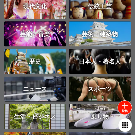
現代文化
伝統工芸
芸能・音楽
芸術・建築物
歴史
日本人・著名人
ニュース
スポーツ
生活・ビジネス
乗り物