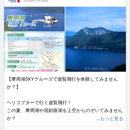
2026年7月26日
＜イベント期間＞
2026年8月8日（土）～2026年11月29日（日）
＜参加方法＞
①摩周湖観光協会のLINE公式アカウントを友達に追
加！
【摩周湖SKYクルーズで遊覧飛行を体験してみません
②好きな順番・タイミングでスポットを巡り、各スポ
か？】
ットに掲示している二次元バーコードを読み取ってポイ
ントをゲット！
ヘリコプターで行く遊覧飛行！
③集めたポイント数に応じてプレゼントに応募しよ
この夏、摩周湖や屈斜路湖を上空からのぞいてみません
う！
か？
…
もっと見る