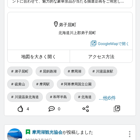
ントに合わせて、魅力的な豪華景品が当たる抽選企画をご用意して
ある日、湖に滞在するハクチョウが言いました。
いますので、みなさまの参加を心よりお待ちしています。
弟子屈町
北海道川上郡弟子屈町
「もうすぐ年に1度の”てしかが 森の大パーティー”の季
GoogleMapで開く
節だよ！でも、まだ仲間たちにおいしいものを持ち寄っ
てパーティーしようよって招待状を渡せていないん
地図を大きく開く
アクセス方法
だ…。てしかが町をめぐって、みんなに招待状を渡して
きてくれないかな？」
弟子屈町
屈斜路湖
摩周湖
川湯温泉駅
硫黄山
摩周駅
阿寒摩周国立公園
川湯温泉北海道
和琴半島
北海道
…他6件
あなたはハクチョウに選ばれし使者。
4
0
てしかが町をめぐって、動物たちに招待状を届けてきて
ね。
ごちそういっぱいの大パーティーが始まるよ！
摩周湖観光協会
が投稿しました