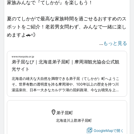
家族みんなで『てしかが』を楽しもう！
夏のてしかがで最高な家族時間を過ごせるおすすめのス
ポットをご紹介！老若男女問わず、みんなで一緒に楽し
めますよ🚗💨
…
もっと見る
___
www.masyuko.or.jp
弟子屈なび｜北海道弟子屈町｜摩周湖観光協会公式観
01 屈斜路コタン アイヌ民族資料館
光サイト
アイヌ文化に触れ、衣食住様々な視点から学ぶことがで
北海道の雄大な大自然を満喫できる弟子屈（てしかが）町へようこ
きます👀📝
そ。世界有数の透明度を誇る摩周湖や、100年以上の歴史を持つ川
湯温泉街、日本一大きなカルデラ湖の屈斜路湖、今なお噴気を上げ
る硫黄山など魅力的な大自然が広がっています。オールシーズン楽
02 屈斜路ecoツアーズ
しめる弟子屈で素晴らしい思い出を作りましょう。
お子さまやご年配の方、車イスの方、わんちゃんまで、
弟子屈町
みーんな一緒にカヌーに乗り、自然を堪能することがで
北海道川上郡弟子屈町
きます🛶✨
GoogleMapで開く