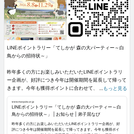
LINEポイントラリー「てしかが 森の大パーティー～白
鳥からの招待状～」
昨年多くの方にお楽しみいただいたLINEポイントラリ
ー企画が、好評につき今年は開催期間を延長して帰って
きます。今年も獲得ポイントに合わせて、魅力的な豪華
…
もっと見る
景品が当たる抽選企画をご用意していますので、みなさ
www.masyuko.or.jp
まの参加を心よりお待ちしています。
LINEポイントラリー「てしかが 森の大パーティー～白
鳥からの招待状～」 | お知らせ | 弟子屈なび
昨年多くの方にお楽しみいただいたLINEポイントラリー企画が、好
【てしかが 森の大パーティー～白鳥からの招待状～】
評につき今年は開催期間を延長して帰ってきます。今年も獲得ポイ