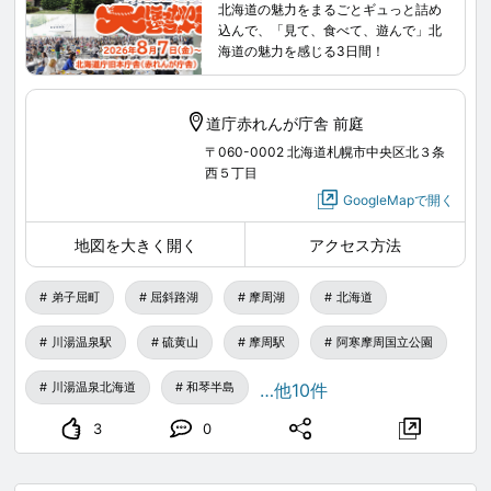
サイト
北海道の魅力をまるごとギュっと詰め
式サイトをご覧ください。
込んで、「見て、食べて、遊んで」北
海道の魅力を感じる3日間！
daidosai.jp
/
道庁赤れんが庁舎 前庭
大ほっかいどう祭「STV どさんこフェスティバル」
〒060-0002 北海道札幌市中央区北３条
【日程】2026年8月7日(金) 10:00 ～ 18:00、2026年8
西５丁目
GoogleMapで開く
月8日(土) 10:00 ～ 18:00、2026年8月9日(日) 10:00
～ 18:00
地図を大きく開く
アクセス方法
【会場】北海道庁旧本庁舎（赤れんが庁舎） 赤れんが
ガーデン
弟子屈町
屈斜路湖
摩周湖
北海道
【入場】無料
川湯温泉駅
硫黄山
摩周駅
阿寒摩周国立公園
【主催】STV 札幌テレビ放送株式会社、北海道赤れん
が未来機構
川湯温泉北海道
和琴半島
…他10件
【後援】北海道、札幌市、札幌市教育委員会
3
0
【協力】株式会社STVラジオ