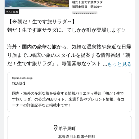
【☀️朝だ！生です旅サラダ🥗】
朝だ！生です旅サラダに、てしかが町が登場します✨
海外・国内の豪華な旅から、気軽な温泉旅や身近な日帰
り旅まで…幅広い旅のスタイルを提案する情報番組『朝
だ！生です旅サラダ』。毎週素敵なゲストが登場してい
…
もっと見る
ますが、今回は福澤朗さんが弟子屈の見どころを幅広く
tsplus.asahi.co.jp
ご紹介してくださるそうです🧚🏻‍♀️💫是非ご覧ください。
tsalad
国内・海外の多彩な旅を提案する情報バラエティ番組「朝だ！生で
8月1日 土曜 8:00 -9:30 テレビ朝日
す旅サラダ」の公式WEBサイト。来週予告やプレゼント情報、各コ
tsplus.asahi.co.jp
...
ーナーの詳細記事など掲載中です！
#福澤朗 #朝だ生です旅サラダ
弟子屈町
北海道川上郡弟子屈町