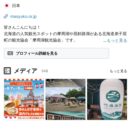
日本
masyuko.or.jp
皆さんこんにちは！
北海道の人気観光スポットの摩周湖や屈斜路湖がある北海道弟子屈
町の観光協会「摩周湖観光協会」です。
…
もっと見る
摩周湖の世界でもトップクラスの透明度を誇る湖面、そして日本最
プロフィール詳細を見る
大のカルデラ湖（火山の火口に水がたまった湖）でもある屈斜路湖
の雄大な大自然！
メディア
548
もっと見る
多くの皆様に知っていただきたい弟子屈町の魅力を発信していきま
すのでよろしくお願いします！