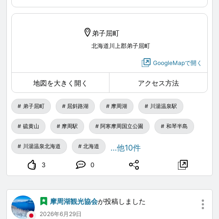
い！ など、様々なシーンでご活用頂けます。 予約サイトからご予約
詳しくは、弟子屈なび。または、予約フォームをご覧く
&決済も可能です。 便利に！そして、手軽に！ぜひ旅のプランに合
ださい。
わせてお使いください。
弟子屈町
北海道川上郡弟子屈町
select-type.com
...
GoogleMapで開く
www.masyuko.or.jp
...
地図を大きく開く
アクセス方法
弟子屈町
屈斜路湖
摩周湖
川湯温泉駅
硫黄山
摩周駅
阿寒摩周国立公園
和琴半島
川湯温泉北海道
北海道
…他10件
3
0
摩周湖観光協会
が投稿しました
2026年6月29日