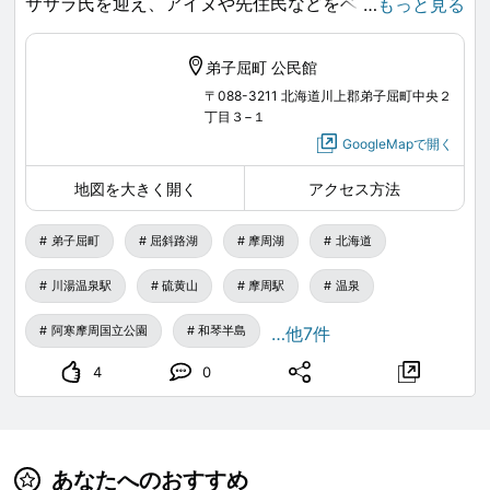
ササラ氏を迎え、アイヌや先住民などをベースとした多
…
もっと見る
様性について学べる貴重な機会となっています。
弟子屈町 公民館
公民館ロビーにパネル展も同時開催中❣️
〒088-3211 北海道川上郡弟子屈町中央２
丁目３−１
どちらも参加は無料なので、皆様ぜひお気軽にご参加く
GoogleMapで開く
ださい。
地図を大きく開く
アクセス方法
「ルカイ族の狩猟文化における伝統と現代的変容」
開催日時：2026年6月30日（火）18:30～20：00
弟子屈町
屈斜路湖
摩周湖
北海道
会場：弟子屈町公民館 ２階講堂
川湯温泉駅
硫黄山
摩周駅
温泉
講師：台湾・国立成功大学考古学研究所 教授 タイバ
ン・ササラ 氏
阿寒摩周国立公園
和琴半島
…他7件
参加：無料
4
0
主催：北海道大学アイヌ・先住民研究センター
GRID（先住民・文化的多様性グローバル研究ユニッ
ト）
共催：弟子屈町教育委員会
あなたへのおすすめ