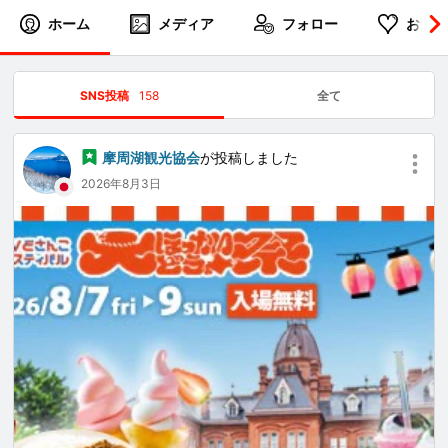
ホーム
メディア
フォロー
お気に
SNS投稿
158
全て
摩周湖観光協会
が投稿しました
2026年8月3日