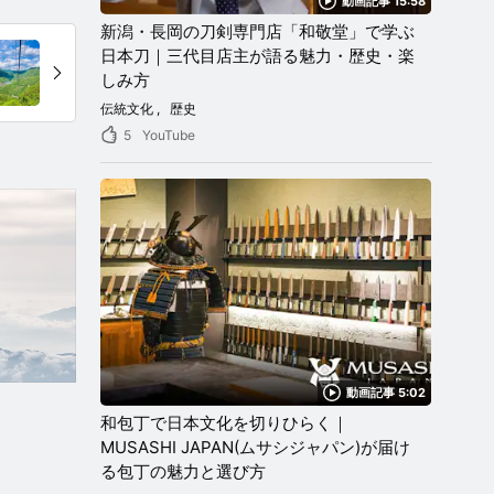
動画記事 15:58
新潟・長岡の刀剣専門店「和敬堂」で学ぶ
日本刀｜三代目店主が語る魅力・歴史・楽
しみ方
伝統文化
歴史
5
YouTube
動画記事 5:02
和包丁で日本文化を切りひらく｜
MUSASHI JAPAN(ムサシジャパン)が届け
る包丁の魅力と選び方