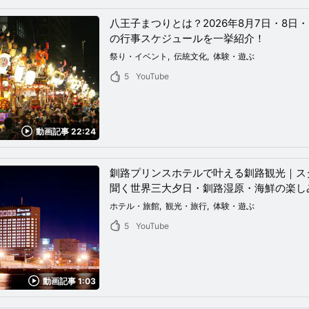
八王子まつりとは？2026年8月7日・8日
の行事スケジュールを一挙紹介！
祭り・イベント
伝統文化
体験・遊ぶ
5
YouTube
動画記事 22:24
釧路プリンスホテルで叶える釧路観光｜ス
聞く世界三大夕日・釧路湿原・海鮮の楽し
ホテル・旅館
観光・旅行
体験・遊ぶ
5
YouTube
動画記事 1:03