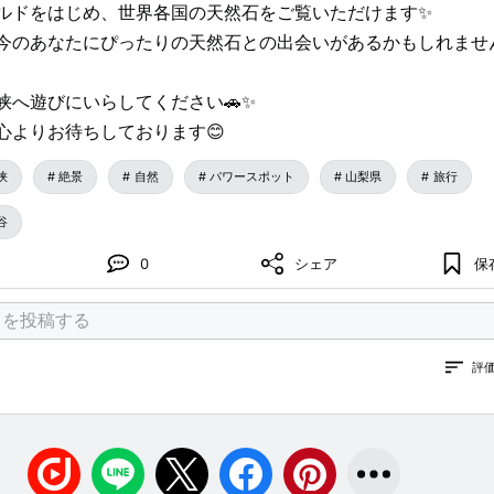
ルドをはじめ、世界各国の天然石をご覧いただけます✨
今のあなたにぴったりの天然石との出会いがあるかもしれません
峡へ遊びにいらしてください🚗✨
心よりお待ちしております😊
峡
絶景
自然
パワースポット
山梨県
旅行
谷
0
シェア
保
評