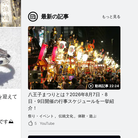
最新の記事
もっと見る
動画記事 22:24
八王子まつりとは？2026年8月7日・8
を迎えて
日・9日開催の行事スケジュールを一挙紹
介！
祭り・イベント
伝統文化
体験・遊ぶ
す⛰️
5
YouTube