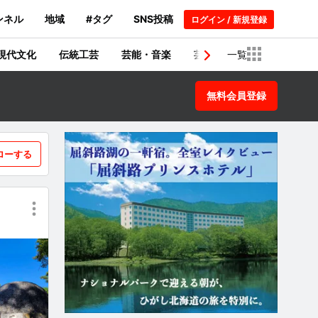
ンネル
地域
#タグ
SNS投稿
ログイン / 新規登録
現代文化
伝統工芸
芸能・音楽
芸術・建築物
一覧
歴史
無料会員登録
ローする