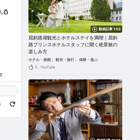
💍
動画記事 1:02
屈斜路湖観光とホテルステイを満喫｜屈斜
路プリンスホテルスタッフに聞く絶景旅の
楽しみ方
ホテル・旅館
観光・旅行
体験・遊ぶ
5
YouTube
存
価