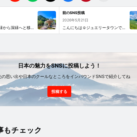
前のSNS投稿
2026年5月21日
昇仙峡は今、新緑から深緑へと移り変わる、ひときわ美しい季節を迎えています。皆さまこんにちは、甲州郷土料理わらじです。 澄み渡る青空の下、柔らかな若葉は深みのある緑へと姿を変え、山々は生命力に満ちた表情を見せています。水音が心地よく響く風景の中で過ごす時間は、まさに癒やしのひととき。 そんな季節に味わっていただきたいのが、わらじ自慢のお料理です。 清らかな水で締めた風味豊かなお蕎麦。 じっくり丁寧に焼き上げた香ばしい岩魚。 季節の恵みを生かした一品一品が、旅のひとときをより特別なものにしてくれます。 自然のエネルギーを感じながら味わう素朴でやさしい味わいは、心も体も満たしてくれるはず。 昇仙峡の深まる緑とともに、季節のごちそうをぜひお楽しみください。
こんにちは☺️ジュエリータウンです！昇仙峡は今、新緑がいっそう鮮やかになり、青空と白い雲のコントラストがとても美しい季節です🌿✨ 山々を吹き抜ける爽やかな風と、目の前に広がる緑の景色を楽しめます⛰️ 昇仙峡のロープウェイでは、風を感じながら一面に広がる新緑を味わえ、水晶発祥の地である金峰山⛰️、荒川ダムを見渡せます。 標高1000mを超える頂上では、天気が良い日には富士山を眺められ、30分ほど歩くと絶景の弥三郎岳もありパワースポットの宝庫です⛰️✨✨ ロープウェイのすぐ真隣にある当店では、新しく虹色が輝く水晶玉が入荷しました🔮 散策のあいまに美しいレインボーをぜひ見にいらしてください☺️🌈 暑い日が続きますので、暑さ対策をお忘れなく 自然をお楽しみください🌿
日本の魅力をSNSに投稿しよう！
先の思い出や日本のクールなところをインバウンドSNSで紹介してね
投稿する
事もチェック