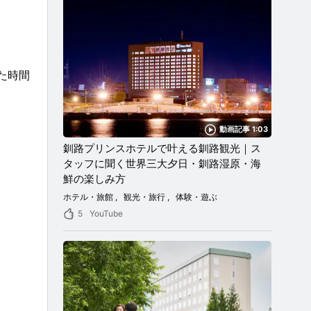
た時間
動画記事 1:03
釧路プリンスホテルで叶える釧路観光｜ス
タッフに聞く世界三大夕日・釧路湿原・海
鮮の楽しみ方
ホテル・旅館
観光・旅行
体験・遊ぶ
5
YouTube