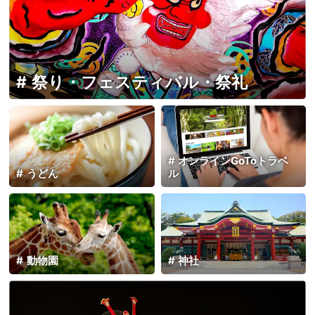
祭り・フェスティバル・祭礼
オンラインGoToトラベ
うどん
ル
動物園
神社