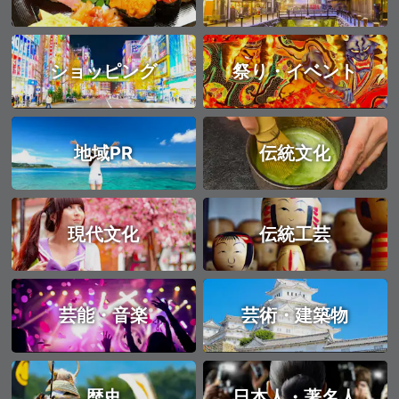
ショッピング
祭り・イベント
地域PR
伝統文化
現代文化
伝統工芸
芸能・音楽
芸術・建築物
歴史
日本人・著名人