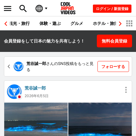
ログイン / 新規登録
観光・旅行
体験・遊ぶ
グルメ
ホテル・旅館
シ
会員登録をして日本の魅力を共有しよう！
無料会員登録
荒谷誠一郎
さんのSNS投稿をもっと見
フォローする
る
荒谷誠一郎
2026年6月5日