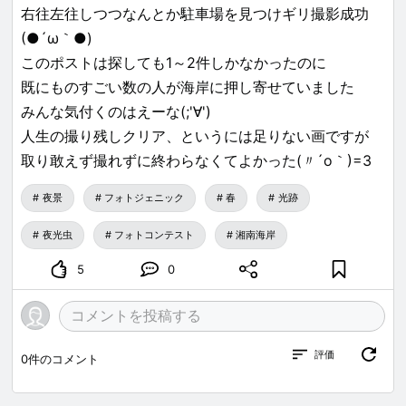
右往左往しつつなんとか駐車場を見つけギリ撮影成功
(●´ω｀●)
このポストは探しても1～2件しかなかったのに
既にものすごい数の人が海岸に押し寄せていました
みんな気付くのはえーな(;'∀')
人生の撮り残しクリア、というには足りない画ですが
取り敢えず撮れずに終わらなくてよかった(〃´o｀)=3
夜景
フォトジェニック
春
光跡
夜光虫
フォトコンテスト
湘南海岸
5
0
評価
0
件のコメント