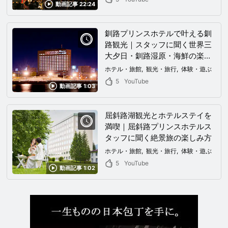
動画記事 22:24
釧路プリンスホテルで叶える釧
路観光｜スタッフに聞く世界三
大夕日・釧路湿原・海鮮の楽し
み方
ホテル・旅館
観光・旅行
体験・遊ぶ
5
YouTube
動画記事 1:03
屈斜路湖観光とホテルステイを
満喫｜屈斜路プリンスホテルス
タッフに聞く絶景旅の楽しみ方
ホテル・旅館
観光・旅行
体験・遊ぶ
5
YouTube
動画記事 1:02