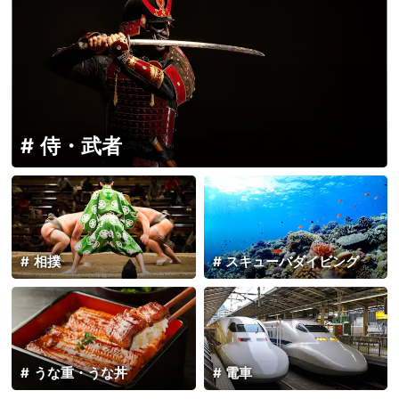
侍・武者
相撲
スキューバダイビング
うな重・うな丼
電車