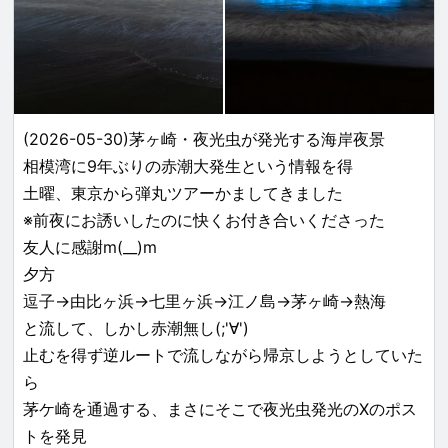
(2026-05-30)茅ヶ崎・夜光虫が発光する海岸夜景
相模湾に9年ぶりの赤潮大発生という情報を得
土曜、東京から弾丸ツアーかましてきました
※前夜にお誘いしたのに快くお付き合いくださった
友人に感謝m(__)m
夕方
逗子→由比ヶ浜→七里ヶ浜→江ノ島→茅ヶ崎→熱海
と流して、しかし赤潮無し(;'∀')
止むを得ず逆ルートで流しながら帰京しようとしていた
ら
茅ケ崎を通過する、まさにそこで夜光虫発光のXのポス
トを発見