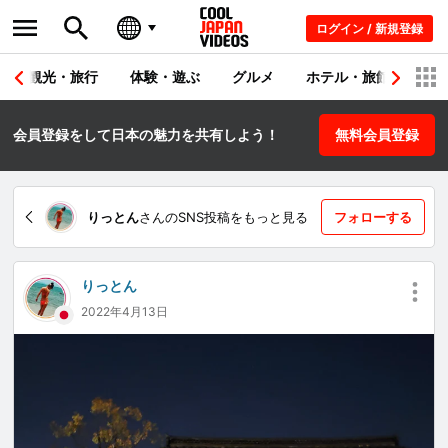
ログイン / 新規登録
観光・旅行
体験・遊ぶ
グルメ
ホテル・旅館
シ
会員登録をして日本の魅力を共有しよう！
無料会員登録
りっとん
さんのSNS投稿をもっと見る
フォローする
りっとん
2022年4月13日