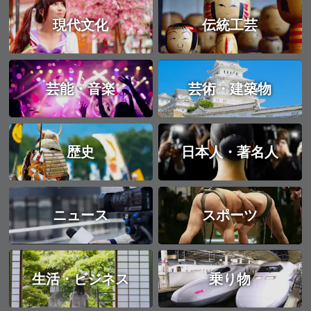
現代文化
伝統工芸
芸能・音楽
芸術・建築物
歴史
日本人・著名人
ニュース
スポーツ
生活・ビジネス
乗り物