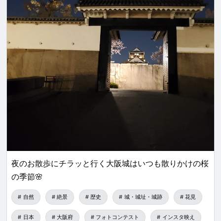
夜のお散歩にチラッと行く大阪城はいつも散りかけの桜
の季節🌸
自然
絶景
歴史
城・城址・城跡
花見
日本
大阪府
フォトコンテスト
インスタ映え