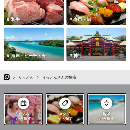
和牛
寿司・鮨
海岸・ビーチ・海
神社
りっとん
りっとんさんの投稿
チャンネル
#タグ
地域
から探す
から探す
から探す