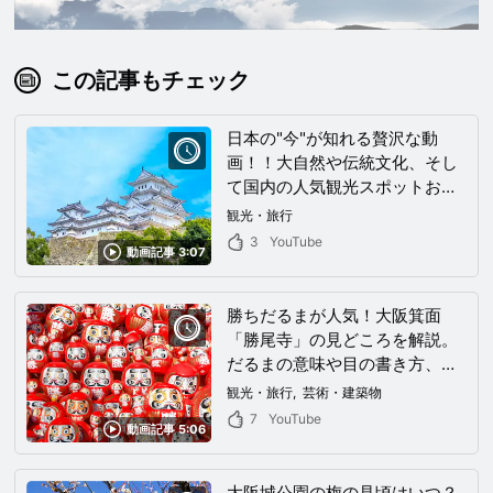
この記事もチェック
日本の"今"が知れる贅沢な動
画！！大自然や伝統文化、そし
て国内の人気観光スポットおす
すめ情報が凝縮された珠玉の一
観光・旅行
本
3
YouTube
動画記事 3:07
勝ちだるまが人気！大阪箕面
「勝尾寺」の見どころを解説。
だるまの意味や目の書き方、美
しい境内ライトアップの時期も
観光・旅行
芸術・建築物
紹介します。
7
YouTube
動画記事 5:06
大阪城公園の梅の見頃はいつ？