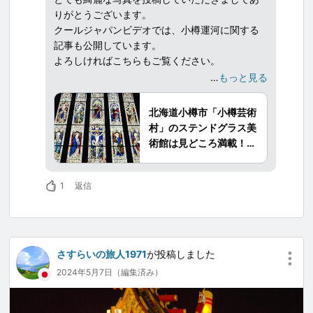
りがとうございます。
クールジャパンビデオでは、小樽運河に関する
記事も公開しています。
よろしければこちらもご覧ください。
…
もっと見る
北海道小樽市にある、ノスタルジックな雰囲気
漂う「小樽運河」。
北海道小樽市「小樽芸術
そのほとりにある「小樽芸術村」には、レトロ
村」のステンドグラス美
な建物の中に世界の様々な美術品や工芸品が多
術館は見どころ満載！動
く展示されており見応え抜群です。
画で美しく荘厳な光の世
その中の一つである旧高橋倉庫を利用した「ス
界を味わおう！
テンドグラス美術館」は、19世紀後半から20世
1
返信
紀初期に実際にイギリスの教会で飾られていた
貴重なステンドグラスが展示されています。
「最後の晩餐」といった有名な作品のステンド
グラスや第一次世界大戦の戦勝記念と犠牲者の
さすらいの旅人1971
が投稿しました
追悼のために制作された「神とイギリスの栄
2024年5月7日（編集済み）
光」のステンドグラスなどの貴重な作品が数多
く公開されています。
ステンドグラス美術館のほかにも「西洋美術