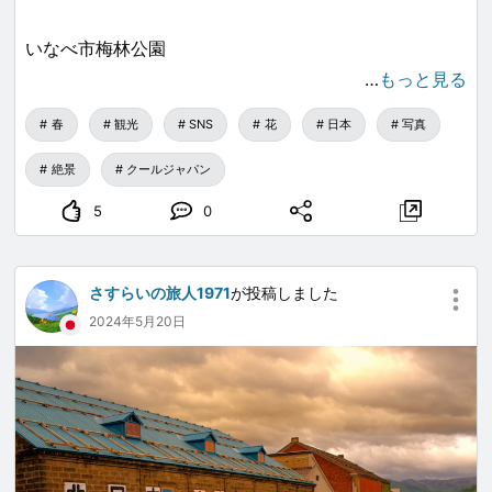
いなべ市梅林公園
…
もっと見る
この景色🤩春にふさわしい🌸素敵なスポット
春
観光
SNS
花
日本
写真
幻想的で素敵な世界感を体験できます。
絶景
クールジャパン
5
0
見事な梅園でした🥰
2026.03.09撮影
さすらいの旅人1971
が投稿しました
2024年5月20日