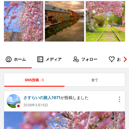
ホーム
メディア
フォロー
お気に
SNS投稿
6
全て
さすらいの旅人1971
が投稿しました
2026年3月15日