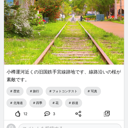
小樽運河近くの旧国鉄手宮線跡地です、線路沿いの桜が
素敵です。
歴史
旅行
フォトコンテスト
写真
北海道
四季
花
鉄道
12
3