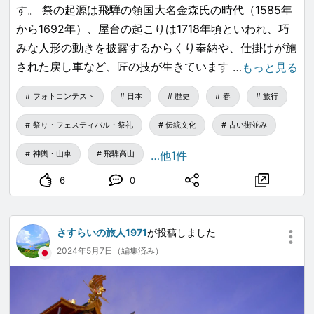
す。 祭の起源は飛騨の領国大名金森氏の時代（1585年
から1692年）、屋台の起こりは1718年頃といわれ、巧
みな人形の動きを披露するからくり奉納や、仕掛けが施
された戻し車など、匠の技が生きています。
…
もっと見る
フォトコンテスト
日本
歴史
春
旅行
生で見るのは初めてで今までニュースや動画でしか見た
ことがなく、凄く新鮮で幻想的な世界観に触れることが
祭り・フェスティバル・祭礼
伝統文化
古い街並み
できました、私自身写真の技術はまだまだ未熟ですが、
神輿・山車
飛騨高山
…他1件
見た時の感動を伝えたいのが思いとしてあるのですが…
6
0
さすらいの旅人1971
が投稿しました
2024年5月7日（編集済み）