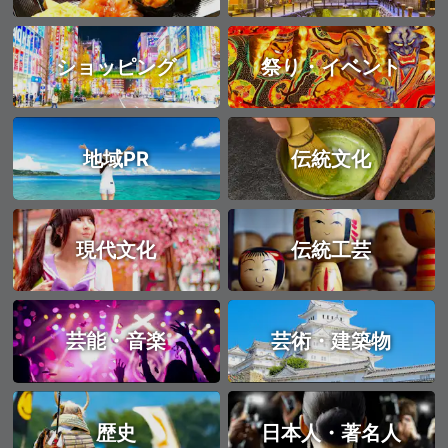
ショッピング
祭り・イベント
地域PR
伝統文化
現代文化
伝統工芸
芸能・音楽
芸術・建築物
歴史
日本人・著名人