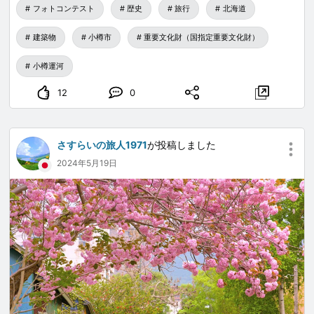
フォトコンテスト
歴史
旅行
北海道
建築物
小樽市
重要文化財（国指定重要文化財）
小樽運河
12
0
さすらいの旅人1971
が投稿しました
2024年5月19日