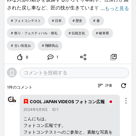
された戻し車など、匠の技が生きています。
…
もっと見る
生で見るのは初めてで今までニュースや動画でしか見た
フォトコンテスト
日本
歴史
春
ことがなく、凄く新鮮で幻想的な世界観に触れることが
できました、私自身写真の技術はまだまだ未熟ですが、
祭り・フェスティバル・祭礼
伝統文化
岐阜県
見た時の感動を伝えたいのが思いとしてあるのですが…
古い街並み
飛騨高山
8
1
評価
1
件のコメント
COOL JAPAN VIDEOS フォトコン広報
2024年5月6日
ID:1
こんにちは。
フォトコン広報です。
フォトコンテストへのご参加と、素敵な写真を