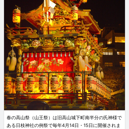
館」「似鳥美術館」「旧三井銀行小樽支店」が
あります。
記事内では、それぞれの施設の見どころと撮影
不可の場所についてご紹介。
春の高山祭（山王祭）は旧高山城下町南半分の氏神様で
ある日枝神社の例祭で毎年4月14日・15日に開催されま