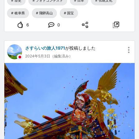
歴史
フォトコンテスト
日本
伝統文化
ことがなく、凄く新鮮で幻想的な世界観に触れることが
できました、私自身写真の技術はまだまだ未熟ですが、
岐阜県
飛騨高山
国宝
見た時の感動を伝えたいのが思いとしてあるのですが…
6
0
さすらいの旅人1971
が投稿しました
2024年5月3日（編集済み）