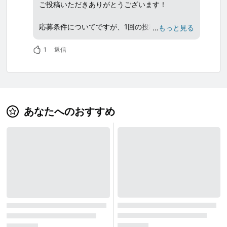
ご投稿いただきありがとうございます！
応募条件についてですが、1回の投稿で1枚の応
…
もっと見る
募をお願いしております。
すでに投稿済みのものは投稿カードの右上の三
1
返信
点リーダーより編集を行うことができます。
お手数をおかけいたしますが、素敵な写真なの
で、ぜひご対応いただけますようよろしくお願
いいたします。
あなたへのおすすめ
選考時にはサイト内の投稿のいいねの回数も参
考とさせていただきます。
投稿をSNSでシェアしたり、ブログに埋め込み
することもできるのでよかったらお試しくださ
い。
タグ選択時に都道府県名や市区町村のタグも選
択いただけますとCOOL JAPAN VIDEOS内での
露出も増えます。
また、他のユーザーをフォローしたり、投稿に
いいね等のコミュニケーションをすることで自