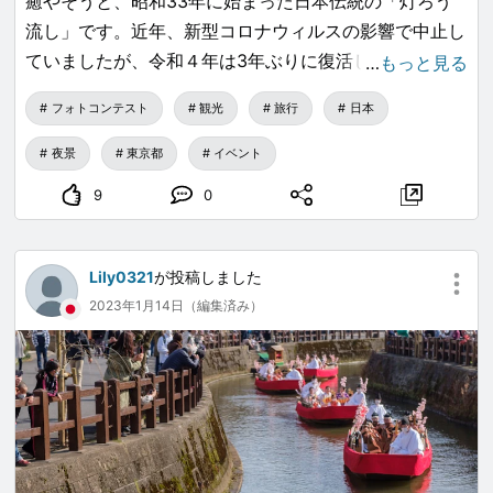
癒やそうと、昭和33年に始まった日本伝統の「灯ろう
流し」です。近年、新型コロナウィルスの影響で中止し
ていましたが、令和４年は3年ぶりに復活しました。
…
もっと見る
東京都心の夏夜に、人々の願いと希望を込めた2,000個
フォトコンテスト
観光
旅行
日本
の灯ろうの光が、
お濠の水面に揺らめく幻想的な風景を創り出しました。
夜景
東京都
イベント
国内外から訪れる多くの観光客やボート乗船参加者が浮
9
0
かべる「希望の灯ろう」には、
ひとつひとつに参加者の感謝や願いが込められていま
す。
Lily0321
が投稿しました
2023年1月14日（編集済み）