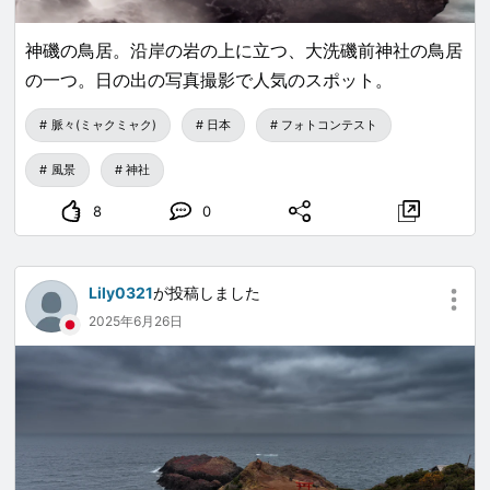
神磯の鳥居。沿岸の岩の上に立つ、大洗磯前神社の鳥居
の一つ。日の出の写真撮影で人気のスポット。
脈々(ミャクミャク)
日本
フォトコンテスト
風景
神社
8
0
Lily0321
が投稿しました
2025年6月26日