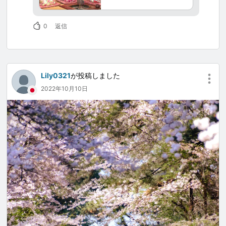
をご覧になり新潟県村上市の魅力を堪能してく
類と特産品の米を使った
ださい。
日本酒はまさに絶品！
0
返信
ご当地アイドルユニット
「Negicco（ねぎっ
こ）」が紹介！
Lily0321
が投稿しました
2022年10月10日