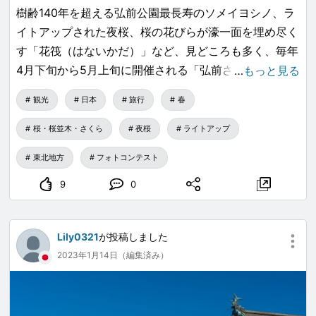
樹齢140年を超える弘前公園最長寿のソメイヨシノ、ラ
イトアップされた夜桜、桜の花びらが濠一面を埋め尽く
す「花筏（はないかだ）」など、見どころも多く、毎年
4月下旬から5月上旬に開催される「弘前さくらまつ
…
もっと見る
り」には、県内外から多くの人々が訪れます。
観光
日本
旅行
春
桜・桜並木・さくら
夜桜
ライトアップ
東北地方
フォトコンテスト
9
0
Lily0321
が投稿しました
2023年1月14日（編集済み）