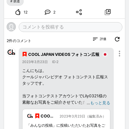
鉄道
12
2
評価
2
件のコメント
COOL JAPAN VIDEOS フォトコン広報
2023年3月23日
ID:2
こんにちは。
クールジャパンビデオ フォトコンテスト広報ス
タッフです。
当フォトコンテストアカウントでLily0321様の
素敵なお写真をご紹介させていただきましたの
…
もっと見る
で、ご報告させていただきます。
引き続き、COOL JAPAN VIDEOSをよろしくお
COOL
2023年3月23日（編集済み）
願いいたします。
JAPAN
「みんなの投稿」に投稿いただいたお写真をご
VIDEOS フ