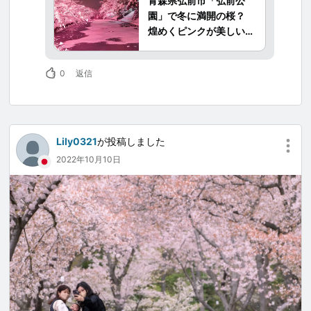
青森県弘前市「弘前公
降り積もった雪がまるで満開に咲き誇った桜の
園」で冬に満開の桜？
様に見えることから始まった『冬に咲くさくら
煌めくピンクが美しい
ライトアップ』。
「冬に咲くさくらライト
弘前公園外濠の雪景色にピンク色の照明を当て
アップ」を動画で。季節
ライトアップした景観は、まるで満開の桜が咲
0
返信
のライトアップ情報も紹
いているかのよう、ほのかなピンクに寒さを忘
介
れ魅了されること間違いありません。
2022/12/1木～2023/02/28火の毎日開催してい
ます。
Lily0321
が投稿しました
2022年10月10日