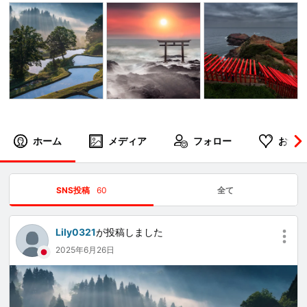
ホーム
メディア
フォロー
お気に
SNS投稿
60
全て
Lily0321
が投稿しました
2025年6月26日