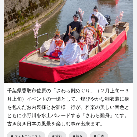
千葉県香取市佐原の「さわら雛めぐり」（２月上旬〜３
月上旬）イベントの一環として、煌びやかな雛衣装に身
を包んだお内裏様とお雛様一行が、雅楽の美しい音色と
ともに小野川を水上パレードする「さわら雛舟」です。
古き良き日本の風景を楽しむ事が出来ます。
フォトコンテスト
旅行
観光
日本