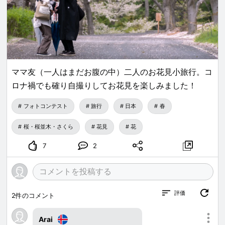
ママ友（一人はまだお腹の中）二人のお花見小旅行。コ
ロナ禍でも確り自撮りしてお花見を楽しみました！
フォトコンテスト
旅行
日本
春
桜・桜並木・さくら
花見
花
7
2
評価
2
件のコメント
Arai