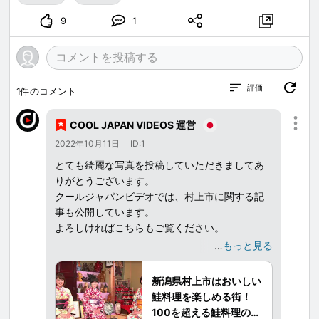
9
1
評価
1
件のコメント
COOL JAPAN VIDEOS 運営
2022年10月11日
ID:1
とても綺麗な写真を投稿していただきましてあ
りがとうございます。
クールジャパンビデオでは、村上市に関する記
事も公開しています。
よろしければこちらもご覧ください。
…
もっと見る
新潟県村上市といえば、かつて村上城や武家屋
敷が栄え、今も景色の良い風流な城下町が残る
新潟県村上市はおいしい
スポットです。
鮭料理を楽しめる街！
新潟県村上市でしか味わえないグルメ紹介動画
100を超える鮭料理の種