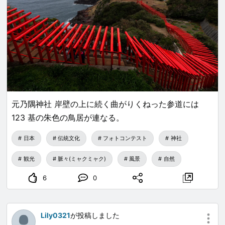
元乃隅神社 岸壁の上に続く曲がりくねった参道には
123 基の朱色の鳥居が連なる。
日本
伝統文化
フォトコンテスト
神社
観光
脈々(ミャクミャク)
風景
自然
6
0
Lily0321
が投稿しました