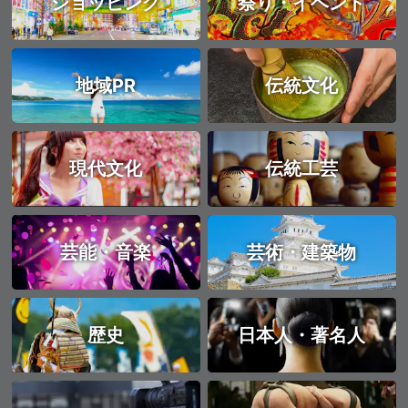
ショッピング
祭り・イベント
地域PR
伝統文化
現代文化
伝統工芸
芸能・音楽
芸術・建築物
歴史
日本人・著名人