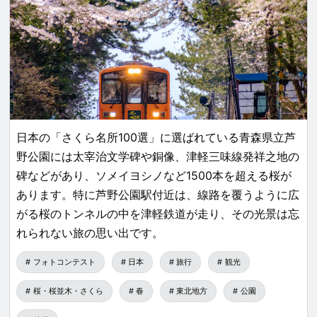
日本の「さくら名所100選」に選ばれている青森県立芦
野公園には太宰治文学碑や銅像、津軽三味線発祥之地の
碑などがあり、ソメイヨシノなど1500本を超える桜が
あります。特に芦野公園駅付近は、線路を覆うように広
がる桜のトンネルの中を津軽鉄道が走り、その光景は忘
れられない旅の思い出です。
フォトコンテスト
日本
旅行
観光
桜・桜並木・さくら
春
東北地方
公園