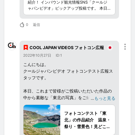
紹介！ インバウンド観光情報SNS「クールジ
ォトコン広
ャパンビデオ」ピックアップ投稿です。 本日
報
は「Lily0321」さんの投稿をご紹介します。 自
然溢れる桜のトンネルと鉄道の景色が印象的な
0
返信
一枚ですね。 青森県五所川原市金木町にある
芦野公園（あしのこうえん）は、広さ約80万平
方メートルあり、園内に津軽鉄道津軽鉄道線が
走ることでも有名な公園。 また、｢日本のさく
COOL JAPAN VIDEOS フォトコン広報
ら名所100選｣に選ばれている桜の名所。 桜の
2022年10月27日
ID:1
季節には地域の人々や観光客で賑わいます。
芦野公園の桜は、例年4月下旬～5月上旬に見頃
こんにちは。
を迎え、同時期には「金木桜まつり」が開催。
クールジャパンビデオ フォトコンテスト広報ス
園内に咲く約1500本の桜と松のコントラスト
タッフです。
が見どころの一つ。 芦野公園駅の線路を覆う
ように伸びる桜のトンネルと津軽鉄道「走れメ
本日、これまで皆様がご投稿いただいた作品の
ロス号」の光景は撮影スポットとしても人気で
中から素敵な「東北の写真」をご紹介する記事
…
もっと見る
す。 2022年は午後6:00からライトアップも実
を公開致しましたので、こちらに記事の情報を
施していました。 （2023年の実施は未定。 公
共有させていただきます。
式ホームページをご確認ください。 ） 旧芦野
フォトコンテスト「東
公園駅の駅舎を利用した赤い屋根の喫茶店「駅
北」の作品紹介 温泉・
舎」は必見。 建物は登録有形文化財にも指定
現在含め「COOL JAPAN VIDEOS フォトコンテ
祭り・雪景色！見どころ
されており、レトロな雰囲気たっぷりのカフ
スト」は2ヶ月に1度テーマや企画を変えて常時
いっぱいの東北の魅力が
ェ。 店内には昔の電話機や昔の切符売り場が