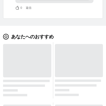
開催しております。
伝わる写真10選！
残されています。 お食事は、定番の喫茶店メ
大賞、佳作に選ばれた方には賞金として、賞
0
返信
ニューからご当地メニューが充実しており、名
品：Amazonギフト券 1万円分〜3万円分をプレ
物は馬肉を使用した「激馬かなぎカレー」。
ゼント！
金木地区には昔から馬肉を食べる文化があった
そう。 園内には無料で使用できるフリーキャ
年齢不問・撮影機材・初心者・プロやアマの写
ンプ場もあり、気軽に利用可能。 チェックイ
真家などは問いません。 スマホの写真でもご応
ン・アウトも不要です。 芦野湖に面しており
あなたへのおすすめ
自然の景観も楽しめます。 ◆芦野公園◆ 【住
募可能です。
所】〒037-0202 青森県五所川原市金木町芦野
引き続き、たくさんのご応募をお待ちしており
【交通アクセス】 津軽鉄道芦野公園駅下車す
ます。
ぐ