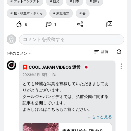
フォトコンテスト
観光
日本
旅行
桜・桜並木・さくら
東北地方
春
6
1
評価
1
件のコメント
COOL JAPAN VIDEOS 運営
2023年1月15日
ID:1
とても綺麗な写真を投稿していただきましてあ
りがとうございます。
クールジャパンビデオでは、弘前公園に関する
記事も公開しています。
よろしければこちらもご覧ください。
…
もっと見る
青森県弘前市の弘前公園（弘前城跡）では、季
節外れの冬に咲く桜が人気。