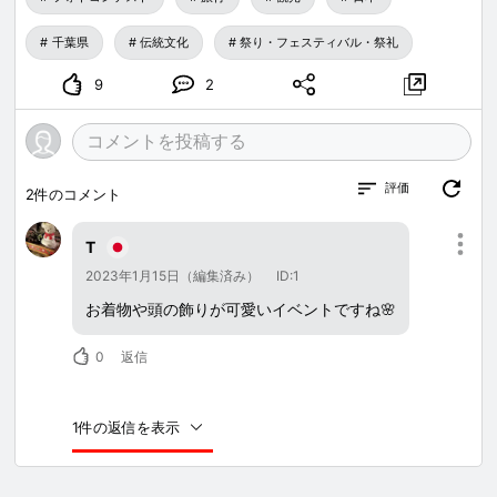
千葉県
伝統文化
祭り・フェスティバル・祭礼
9
2
評価
2
件のコメント
T
2023年1月15日（編集済み）
ID:1
お着物や頭の飾りが可愛いイベントですね🌸
0
返信
1件の返信を表示