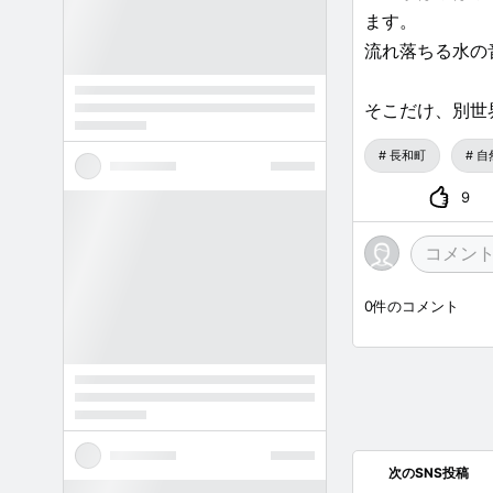
ます。
流れ落ちる水の
そこだけ、別世
長和町
自
9
0
件のコメント
次のSNS投稿