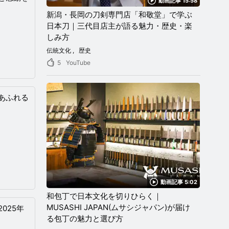
動画記事 15:58
新潟・長岡の刀剣専門店「和敬堂」で学ぶ
日本刀｜三代目店主が語る魅力・歴史・楽
しみ方
伝統文化
歴史
5
YouTube
あふれる
動画記事 5:02
和包丁で日本文化を切りひらく｜
MUSASHI JAPAN(ムサシジャパン)が届け
025年
る包丁の魅力と選び方