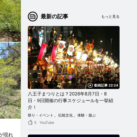
最新の記事
もっと見る
動画記事 22:24
八王子まつりとは？2026年8月7日・8
日・9日開催の行事スケジュールを一挙紹
介！
祭り・イベント
伝統文化
体験・遊ぶ
5
YouTube
が現れ