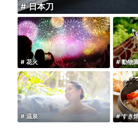
日本刀
花火
動物
温泉
すき