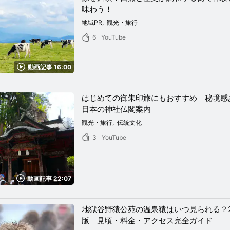
味わう！
地域PR
観光・旅行
6
YouTube
動画記事 16:00
はじめての御朱印旅にもおすすめ｜秘境感
日本の神社仏閣案内
観光・旅行
伝統文化
3
YouTube
動画記事 22:07
地獄谷野猿公苑の温泉猿はいつ見られる？2
版｜見頃・料金・アクセス完全ガイド