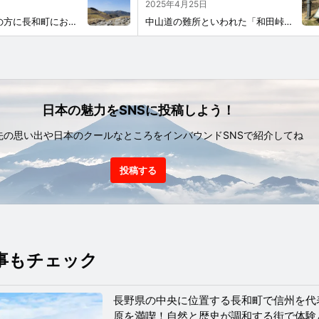
2025年4月25日
GWもたくさんの方に長和町にお越しいただきました。ありがとうございます！！😍 ながわサイクル（E-bike)では美ヶ原、不動滝、古町周辺と豊かな自然を体験いただきました。 グリーンシーズンまだまだこれから！長和町で特別な自然体験をしてみませんか？😮🚵‍♂️⛺🌄 三峰大展望台から見る美ヶ原 三峰大展望台から見る日本アルプス
中山道の難所といわれた「和田峠」の古峠の様子⛰ 暖かくなり歩かれる方も増えてきました🚶‍♀️🌳 和田峠を歩かれる方は熊鈴やラジオなどを携帯して歩いてください🔔 男女倉口と接待に仮設トイレが設置されています 仮設トイレの設置についての期間などはURLをご覧ください URL_MASK_0_END (写真1～3枚目：和田峠小峠 4枚目男女倉口)
日本の魅力をSNSに投稿しよう！
先の思い出や日本のクールなところをインバウンドSNSで紹介してね
投稿する
事もチェック
長野県の中央に位置する長和町で信州を代
原を満喫！自然と歴史が調和する街で体験