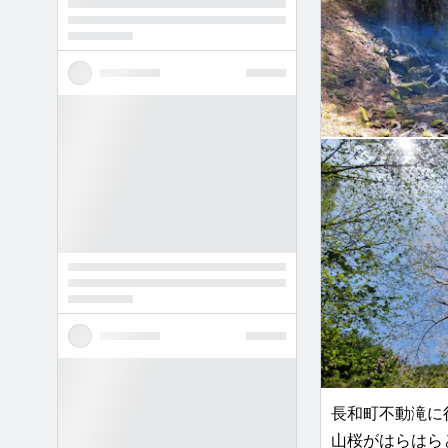
長和町不動滝に
山桜がはらはら