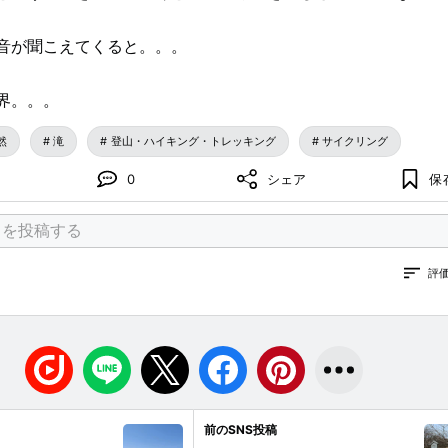
音が聞こえてくると。。。
界。。。
然
滝
登山・ハイキング・トレッキング
サイクリング
0
シェア
保
評
前のSNS投稿