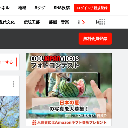
ンネル
地域
#タグ
SNS投稿
ログイン / 新規登録
現代文化
伝統工芸
芸能・音楽
芸術・建築物
一覧
歴史
無料会員登録
ローする