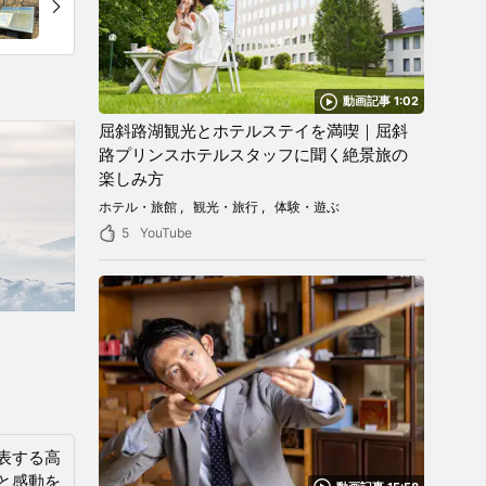
動画記事 1:02
屈斜路湖観光とホテルステイを満喫｜屈斜
路プリンスホテルスタッフに聞く絶景旅の
楽しみ方
ホテル・旅館
観光・旅行
体験・遊ぶ
5
YouTube
表する高
と感動を