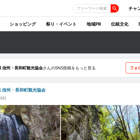
チャ
フリーワード検索
ショッピング
祭り・イベント
地域PR
伝統文化
県 信州・長和町観光協会
さんのSNS投稿をもっと見る
フォ
県 信州・長和町観光協会
月6日