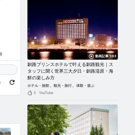
存
動画記事 1:03
釧路プリンスホテルで叶える釧路観光｜ス
タッフに聞く世界三大夕日・釧路湿原・海
鮮の楽しみ方
価
ホテル・旅館
観光・旅行
体験・遊ぶ
5
YouTube