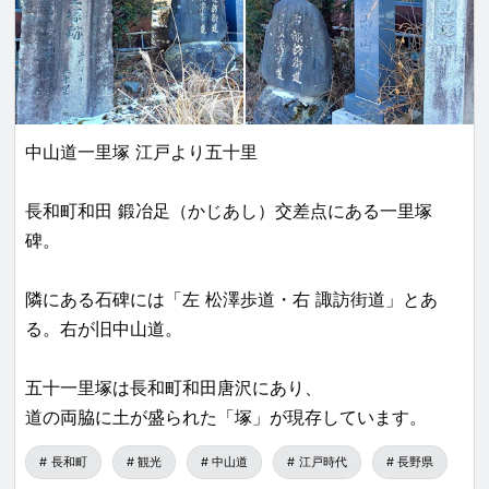
中山道一里塚 江戸より五十里
長和町和田 鍛冶足（かじあし）交差点にある一里塚
碑。
隣にある石碑には「左 松澤歩道・右 諏訪街道」とあ
る。右が旧中山道。
五十一里塚は長和町和田唐沢にあり、
道の両脇に土が盛られた「塚」が現存しています。
長和町
観光
中山道
江戸時代
長野県