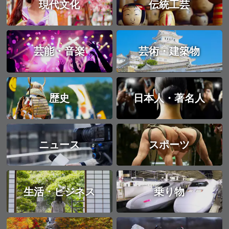
現代文化
伝統工芸
芸能・音楽
芸術・建築物
歴史
日本人・著名人
ニュース
スポーツ
生活・ビジネス
乗り物