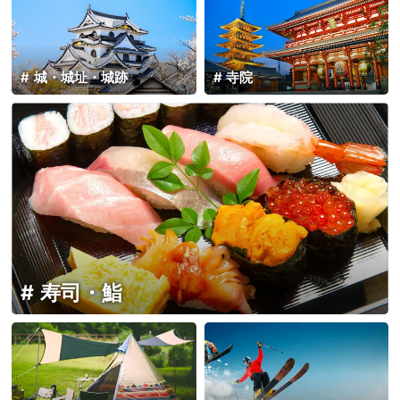
城・城址・城跡
寺院
寿司・鮨