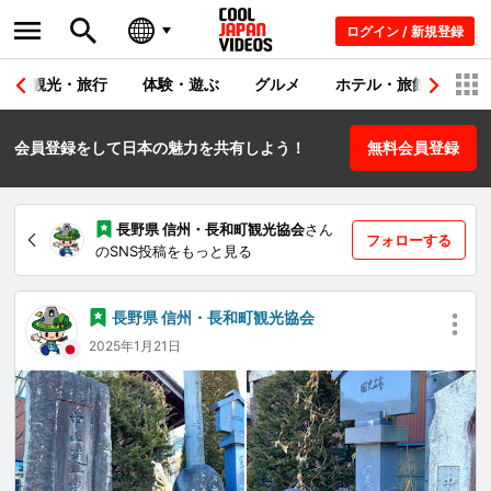
ログイン / 新規登録
観光・旅行
体験・遊ぶ
グルメ
ホテル・旅館
シ
会員登録をして日本の魅力を共有しよう！
無料会員登録
長野県 信州・長和町観光協会
さん
フォローする
のSNS投稿をもっと見る
長野県 信州・長和町観光協会
2025年1月21日