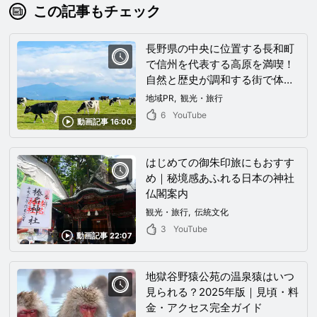
この記事もチェック
長野県の中央に位置する長和町
で信州を代表する高原を満喫！
自然と歴史が調和する街で体験
と感動を味わう！
地域PR
観光・旅行
6
YouTube
動画記事 16:00
はじめての御朱印旅にもおすす
め｜秘境感あふれる日本の神社
仏閣案内
観光・旅行
伝統文化
3
YouTube
動画記事 22:07
地獄谷野猿公苑の温泉猿はいつ
見られる？2025年版｜見頃・料
金・アクセス完全ガイド