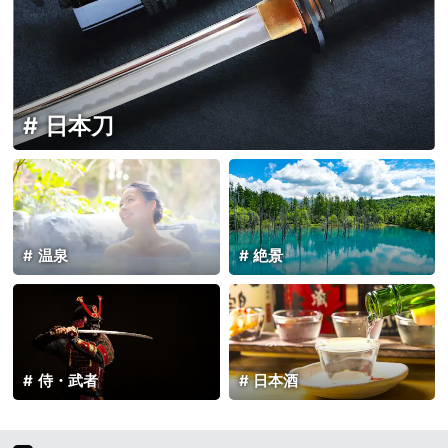
日本刀
温泉
絶景
侍・武者
日本酒