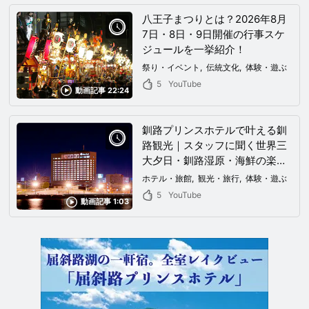
八王子まつりとは？2026年8月
7日・8日・9日開催の行事スケ
ジュールを一挙紹介！
祭り・イベント
伝統文化
体験・遊ぶ
5
YouTube
動画記事 22:24
釧路プリンスホテルで叶える釧
路観光｜スタッフに聞く世界三
大夕日・釧路湿原・海鮮の楽し
み方
ホテル・旅館
観光・旅行
体験・遊ぶ
5
YouTube
動画記事 1:03