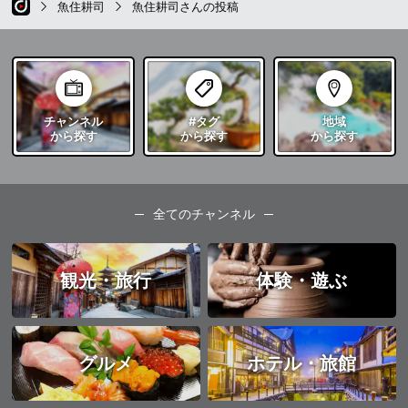
魚住耕司
魚住耕司さんの投稿
チャンネル
#タグ
地域
から探す
から探す
から探す
全てのチャンネル
観光・旅行
体験・遊ぶ
グルメ
ホテル・旅館