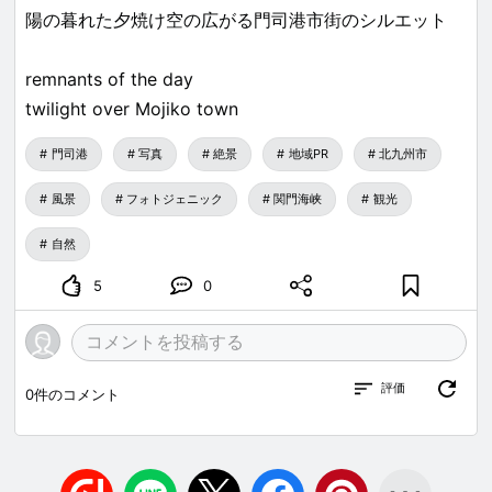
陽の暮れた夕焼け空の広がる門司港市街のシルエット
remnants of the day
twilight over Mojiko town
門司港
写真
絶景
地域PR
北九州市
風景
フォトジェニック
関門海峡
観光
自然
5
0
評価
0
件のコメント