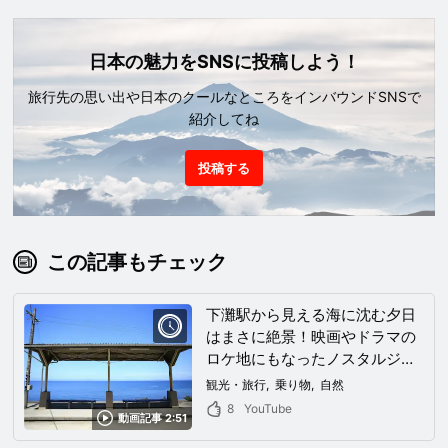
日本の魅力をSNSに投稿しよう！
旅行先の思い出や日本のクールなところをインバウンドSNSで
紹介してね
投稿する
この記事もチェック
下灘駅から見える海に沈む夕日
はまさに絶景！映画やドラマの
ロケ地にもなったノスタルジッ
クな駅をご紹介！
観光・旅行
乗り物
自然
8
YouTube
動画記事 2:51