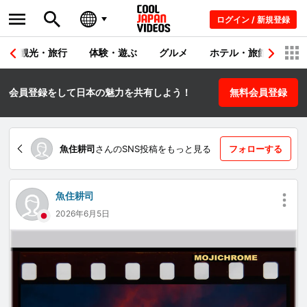
ログイン / 新規登録
観光・旅行
体験・遊ぶ
グルメ
ホテル・旅館
シ
会員登録をして日本の魅力を共有しよう！
無料会員登録
魚住耕司
さんのSNS投稿をもっと見る
フォローする
魚住耕司
2026年6月5日