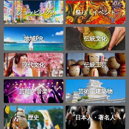
ショッピング
祭り・イベント
地域PR
伝統文化
現代文化
伝統工芸
芸能・音楽
芸術・建築物
歴史
日本人・著名人