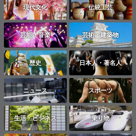
現代文化
伝統工芸
芸能・音楽
芸術・建築物
歴史
日本人・著名人
ニュース
スポーツ
生活・ビジネス
乗り物