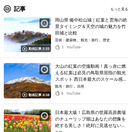
記事
もっと見る
岡山県 備中松山城｜紅葉と雲海の絶
景タイミング＆天空の城の魅力を竹
田城と比較
芸術・建築物
観光・旅行
歴史
3
YouTube
動画記事 2:35
大山の紅葉の空撮動画！真っ赤に燃
える紅葉は必見の鳥取県屈指の観光
スポット 西日本最大のスケール感を
満喫！
観光・旅行
自然
8
YouTube
動画記事 4:38
日本最大級！広島県の世羅高原農場
のチューリップ畑はあなたの想像を
絶する美しさ！絶対に見逃せない色
鮮やかな光景は一生忘れられない思