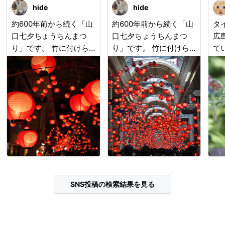
hide
hide
約600年前から続く「山
約600年前から続く「山
タ
口七夕ちょうちんまつ
口七夕ちょうちんまつ
広
り」です。 竹に付けら
り」です。 竹に付けら
て
れた数万個の紅ちょうち
れた数万個の紅ちょうち
した
んが、揺れながら、街中
んが、揺れながら、街中
短
を幻想的な光で包みま
を幻想的な光で包みま
鈴
す。 びっくりするの
す。 びっくりするの
音
は、この無数の提灯は、
は、この無数の提灯は、
の
全部、本当のろうそくの
全部、本当のろうそくの
思
火で灯されているのです
火で灯されているのです
よ！ 電気の光と違っ
よ！ 電気の光と違っ
て、ほのかに揺らめきな
て、ほのかに揺らめきな
がら、やさしく街を照ら
がら、やさしく街を照ら
します。 是非、山口に
します。 是非、山口に
SNS投稿の検索結果を見る
おいでませ！ 撮影地：
おいでませ！ 撮影地：
山口県山口市
山口県山口市