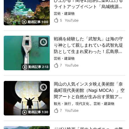
び上がる！闇を幻想的に染め上げる
ライトアップイベント「烏城桃源
郷」は岡山城を最高のフォトジェニ
芸術・建築物
ックスポット変える！
5
YouTube
動画記事 1:00
戦禍を経験した「武智丸」は海の守
り神として親しまれている武智丸堤
防として生まれ変わった！広島県呉
市の海の守り神として住民を見守る
芸術・建築物
武智丸の歴史を探る。
7
YouTube
動画記事 2:13
岡山の人気インスタ映え美術館「奈
義町現代美術館（Nagi MOCA）」空
間アートと自然が生み出す景観アー
トのコラボ
観光・旅行
現代文化
芸術・建築物
7
YouTube
動画記事 1:30