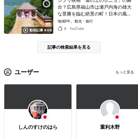
ジブリ映画「崖の上のポニョ」の舞
台？広島県福山市は瀬戸内海の雄大
な景勝を臨む絶景の町！日本の風情
や歴史を感じられる名所やパワース
地域PR
観光・旅行
ポットをまとめた動画をチェック！
8
YouTube
動画記事 4:06
記事の検索結果を見る
ユーザー
もっと見る
しんのすけのはら
重利木野