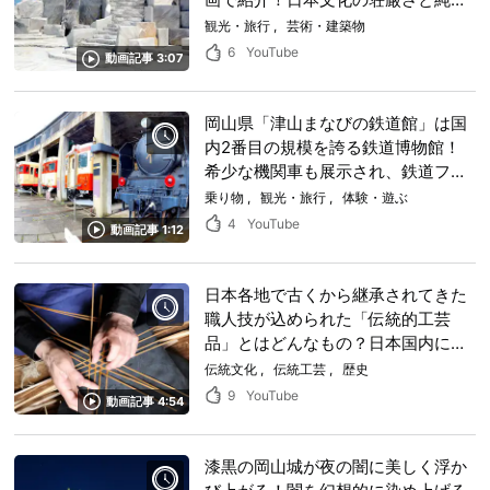
に輝く大理石の庭園のコラボレーシ
観光・旅行
芸術・建築物
ョン
6
YouTube
動画記事 3:07
岡山県「津山まなびの鉄道館」は国
内2番目の規模を誇る鉄道博物館！
希少な機関車も展示され、鉄道ファ
ンをはじめ子どもから大人まで大満
乗り物
観光・旅行
体験・遊ぶ
足間違いなし！
4
YouTube
動画記事 1:12
日本各地で古くから継承されてきた
職人技が込められた「伝統的工芸
品」とはどんなもの？日本国内に数
ある芸術的な「伝統的工芸品」の匠
伝統文化
伝統工芸
歴史
の技をチェック！
9
YouTube
動画記事 4:54
漆黒の岡山城が夜の闇に美しく浮か