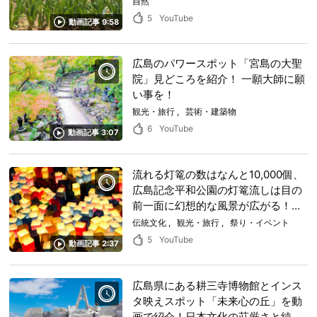
自然
い出の景色になるでしょう。
5
YouTube
動画記事 9:58
広島のパワースポット「宮島の大聖
院」見どころを紹介！ 一願大師に願
い事を！
観光・旅行
芸術・建築物
6
YouTube
動画記事 3:07
流れる灯篭の数はなんと10,000個、
広島記念平和公園の灯篭流しは目の
前一面に幻想的な風景が広がる！
1200年続く灯篭流しは人々の平和へ
伝統文化
観光・旅行
祭り・イベント
の祈りが込められた広島県広島市の
5
YouTube
動画記事 2:37
人気イベントだった。
広島県にある耕三寺博物館とインス
タ映えスポット「未来心の丘」を動
画で紹介！日本文化の荘厳さと純白