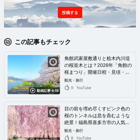
投稿する
この記事もチェック
角館武家屋敷通りと桧木内川堤
の桜並木とは？2026年「角館の
桜まつり」開催日程・見頃・ア
クセスを完全解説
観光・旅行
9
YouTube
動画記事 6:19
目の前を埋め尽くすピンク色の
桜のトンネルは息を呑むような
絶景！福島県喜多方市の人気名
所「喜多方しだれ桜並木」の見
観光・旅行
どころやおすすめ情報を公開！
8
YouTube