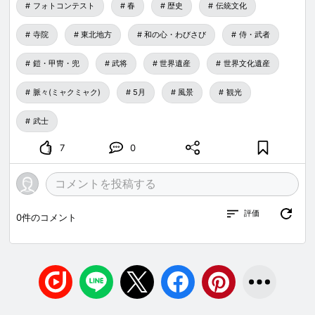
フォトコンテスト
春
歴史
伝統文化
寺院
東北地方
和の心・わびさび
侍・武者
鎧・甲冑・兜
武将
世界遺産
世界文化遺産
脈々(ミャクミャク)
5月
風景
観光
武士
7
0
評価
0
件のコメント