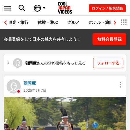
ログイン / 新規登録
観光・旅行
体験・遊ぶ
グルメ
ホテル・旅館
シ
会員登録をして日本の魅力を共有しよう！
無料会員登録
朝岡薫
さんのSNS投稿をもっと見る
フォローする
朝岡薫
2025年5月7日