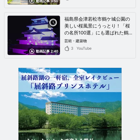
動画記事 3:50
福島県会津若松市鶴ケ城公園の
美しい桜風景にうっとり！「桜
の名所100選」にも選ばれた鶴
ケ城公園の桜まつりイベントを
芸術・建築物
満喫！
3
YouTube
動画記事 2:40