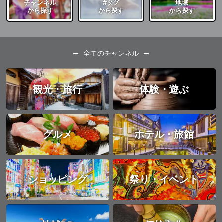
チャンネル
#タグ
地域
から探す
から探す
から探す
全てのチャンネル
観光・旅行
体験・遊ぶ
グルメ
ホテル・旅館
ショッピング
祭り・イベント