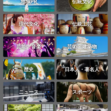
地域PR
伝統文化
現代文化
伝統工芸
芸能・音楽
芸術・建築物
歴史
日本人・著名人
ニュース
スポーツ