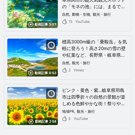
の「モネの池」には、まるで絵
画のような色鮮やかな美しい光
自然
動物・生物
観光・旅行
景が目の前に広がっていた！
15
YouTube
動画記事 3:07
標高3000m級の「乗鞍岳」を気
軽に登ろう！高さ20mの雪の壁
や紅葉など、長野県・岐阜県の
乗鞍岳は四季折々の大自然が楽
自然
観光・旅行
しめる最高の観光スポット！
2
Vimeo
動画記事 0:53
ピンク・黄色・紫…岐阜県羽島
市は四季折々の自然の景観が楽
しめる色鮮やかな街！祭りやグ
ルメ、伝統文化と岐阜県羽島市
地域PR
観光・旅行
には魅力たっぷりの観光スポッ
5
YouTube
動画記事 2:58
トが盛りだくさん！