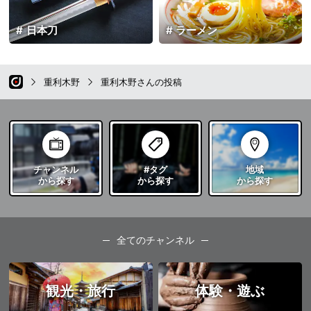
日本刀
ラーメン
重利木野
重利木野さんの投稿
チャンネル
#タグ
地域
から探す
から探す
から探す
全てのチャンネル
観光・旅行
体験・遊ぶ