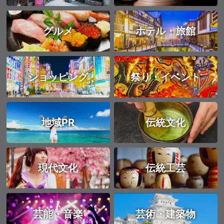
グルメ
ホテル・旅館
ショッピング
祭り・イベント
地域PR
伝統文化
現代文化
伝統工芸
芸能・音楽
芸術・建築物