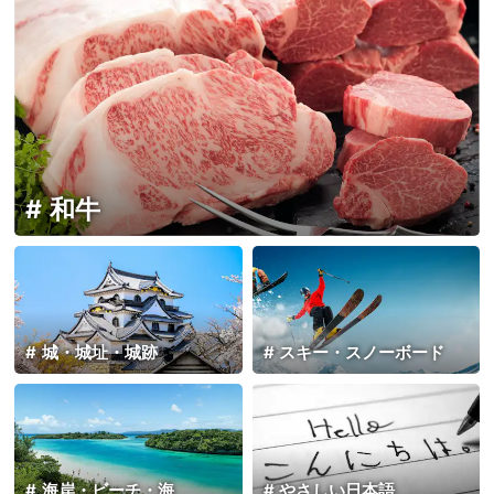
和牛
城・城址・城跡
スキー・スノーボード
海岸・ビーチ・海
やさしい日本語