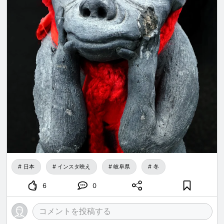
日本
インスタ映え
岐阜県
冬
6
0