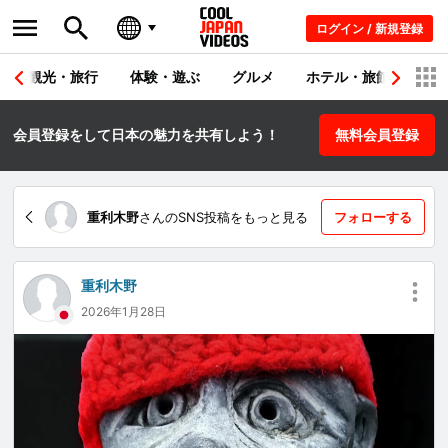
ログイン / 新規登録
観光・旅行
体験・遊ぶ
グルメ
ホテル・旅館
シ
会員登録をして日本の魅力を共有しよう！
無料会員登録
重利木野
さんのSNS投稿をもっと見る
フォローする
重利木野
2026年1月28日