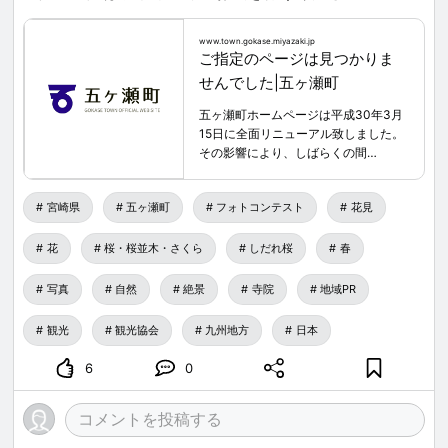
www.town.gokase.miyazaki.jp
ご指定のページは見つかりま
せんでした|五ヶ瀬町
五ヶ瀬町ホームページは平成30年3月
15日に全面リニューアル致しました。
その影響により、しばらくの間
Google・Yahooなどの検索サイトから
検索した場合、リニューアル前のペー
宮崎県
五ヶ瀬町
フォトコンテスト
花見
ジが検索され、お探しのページが見つ
からない事象が発生します。新しいペ
ージが反映されるまで、大変ご迷惑を
花
桜・桜並木・さくら
しだれ桜
春
おかけしますが、しばらくの間お待ち
ください。検索でお探しのページが見
写真
自然
絶景
寺院
地域PR
つからない場合は、恐れいりますがホ
ーム
観光
観光協会
九州地方
日本
（http://www.town.gokase.miyazaki.j
p/)からお探しください。
6
0