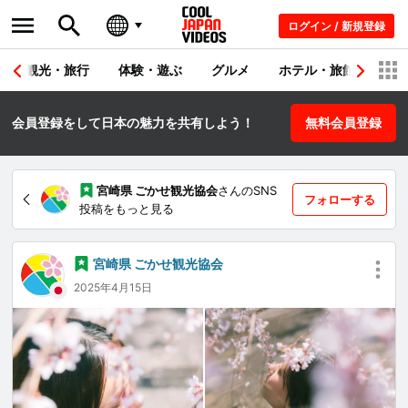
ログイン / 新規登録
観光・旅行
体験・遊ぶ
グルメ
ホテル・旅館
シ
会員登録をして日本の魅力を共有しよう！
無料会員登録
宮崎県 ごかせ観光協会
さんのSNS
フォローする
投稿をもっと見る
宮崎県 ごかせ観光協会
2025年4月15日