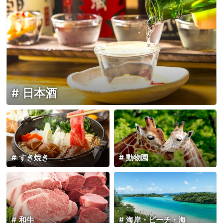
日本酒
すき焼き
動物園
和牛
海岸・ビーチ・海