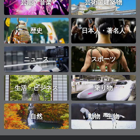
芸能・音楽
芸術・建築物
歴史
日本人・著名人
ニュース
スポーツ
生活・ビジネス
乗り物
自然
動物・生物