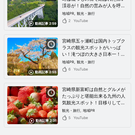
渓谷が！自然の営みが人を呼ぶ
この街は日本有数の絶景地！
地域PR
観光・旅行
2
YouTube
動画記事 2:59
宮崎県五ヶ瀬町は国内トップク
ラスの観光スポットがいっぱ
い！滝つぼの大きさ日本一！日
本国内最南端のスキー場！国内
地域PR
観光・旅行
有数のお茶の生産・・・こんに
6
YouTube
動画記事 2:55
も魅力いっぱいで本当にいい
の？
宮崎県新富町は自然とグルメが
たっぷりと堪能出来る九州の人
気観光スポット！目移りしてし
まうほどの魅力あるスポットが
観光・旅行
地域PR
あなたの事を待っている！
5
YouTube
動画記事 2:31