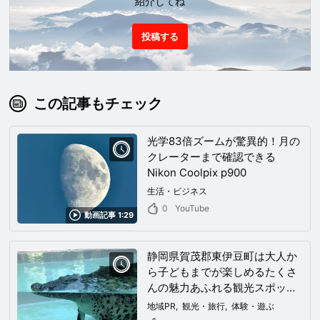
紹介してね
投稿する
この記事もチェック
光学83倍ズームが驚異的！月の
クレーターまで確認できる
Nikon Coolpix p900
生活・ビジネス
0
YouTube
動画記事 1:29
静岡県賀茂郡東伊豆町は大人か
ら子どもまでが楽しめるたくさ
んの魅力あふれる観光スポッ
ト！夜空一面に広がる満点の星
地域PR
観光・旅行
体験・遊ぶ
空は時間が止まったかのように