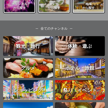
チャンネル
#タグ
地域
から探す
から探す
から探す
全てのチャンネル
観光・旅行
体験・遊ぶ
グルメ
ホテル・旅館
ショッピング
祭り・イベント