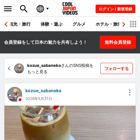
ログイン / 新規登録
観光・旅行
体験・遊ぶ
グルメ
ホテル・旅館
シ
会員登録をして日本の魅力を共有しよう！
無料会員登録
kozue_sabaneko
さんのSNS投稿を
フォローする
もっと見る
kozue_sabaneko
2026年5月31日