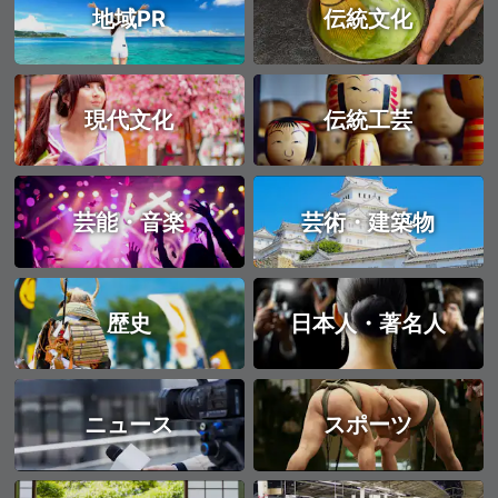
地域PR
伝統文化
現代文化
伝統工芸
芸能・音楽
芸術・建築物
歴史
日本人・著名人
ニュース
スポーツ