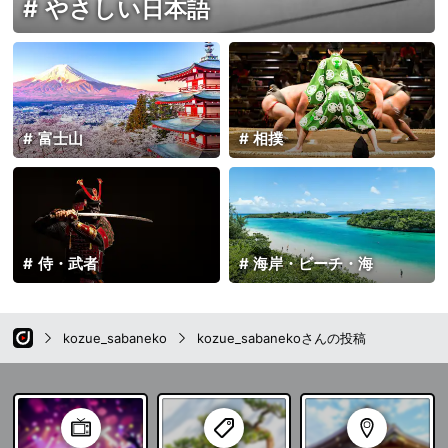
やさしい日本語
富士山
相撲
侍・武者
海岸・ビーチ・海
kozue_sabaneko
kozue_sabanekoさんの投稿