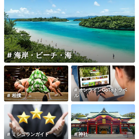
海岸・ビーチ・海
オンラインGoToトラベ
相撲
ル
ミシュランガイド
神社