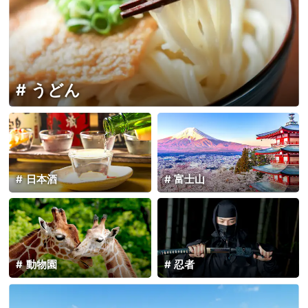
うどん
日本酒
富士山
動物園
忍者