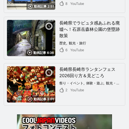
8
YouTube
動画記事 2:51
長崎県でラピュタ感あふれる廃
墟へ！石原岳森林公園の堡塁跡
散策
歴史
観光・旅行
6
YouTube
動画記事 6:36
長崎県長崎市ランタンフェス
2026回り方＆見どころ
祭り・イベント
体験・遊ぶ
観光・旅行
2
YouTube
動画記事 2:01