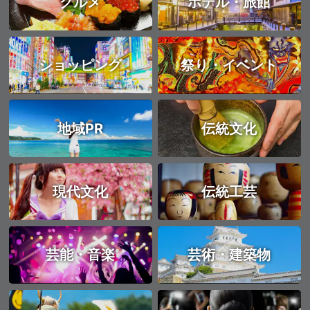
グルメ
ホテル・旅館
ショッピング
祭り・イベント
地域PR
伝統文化
現代文化
伝統工芸
芸能・音楽
芸術・建築物