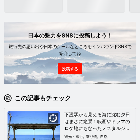
日本の魅力をSNSに投稿しよう！
旅行先の思い出や日本のクールなところをインバウンドSNSで
紹介してね
投稿する
この記事もチェック
下灘駅から見える海に沈む夕日
はまさに絶景！映画やドラマの
ロケ地にもなったノスタルジッ
クな駅をご紹介！
観光・旅行
乗り物
自然