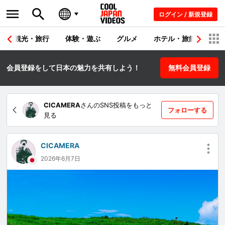
ログイン / 新規登録
観光・旅行
体験・遊ぶ
グルメ
ホテル・旅館
シ
会員登録をして日本の魅力を共有しよう！
無料会員登録
CICAMERA
さんのSNS投稿をもっと
フォローする
見る
CICAMERA
2026年6月7日