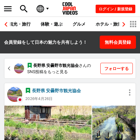
ログイン / 新規登録
観光・旅行
体験・遊ぶ
グルメ
ホテル・旅館
シ
会員登録をして日本の魅力を共有しよう！
無料会員登録
長野県 安曇野市観光協会
さんの
フォローする
SNS投稿をもっと見る
長野県 安曇野市観光協会
2026年4月26日