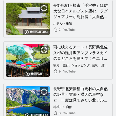
長野県駒ヶ根市「季澄香」は雄
大な日本アルプスを望む、ラグ
ジュアリーな隠れ宿！大自然の
中で非日常な高級リゾート気分
ホテル・旅館
を味わいたいならこのホテルへ
2
YouTube
動画記事 4:47
GO！
雨に映えるアート！長野県北佐
久郡の軽井沢アンブレラスカイ
の見どころを動画で！全エリア
がインスタを賑わすハルニレテ
観光・旅行
ショッピング
芸術・建築物
ラスの楽しみ方もご紹介
9
YouTube
動画記事 1:12
長野県北安曇郡白馬村の大自然
の絶景・雲海・満天の星空な
ど、一度は見てみたい北アルプ
ス白馬連峰登山を動画で！
地域PR
自然
6
YouTube
動画記事 1:55