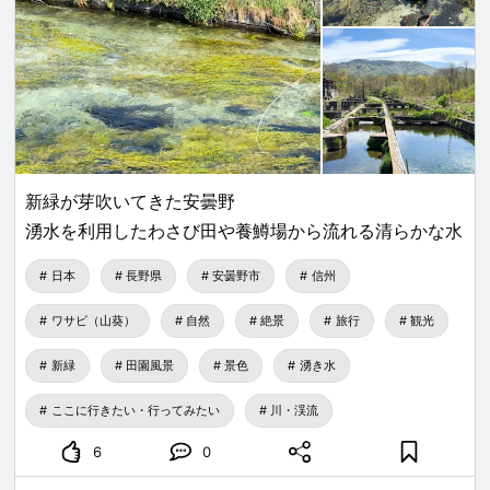
新緑が芽吹いてきた安曇野
湧水を利用したわさび田や養鱒場から流れる清らかな水
日本
長野県
安曇野市
信州
ワサビ（山葵）
自然
絶景
旅行
観光
新緑
田園風景
景色
湧き水
ここに行きたい・行ってみたい
川・渓流
6
0