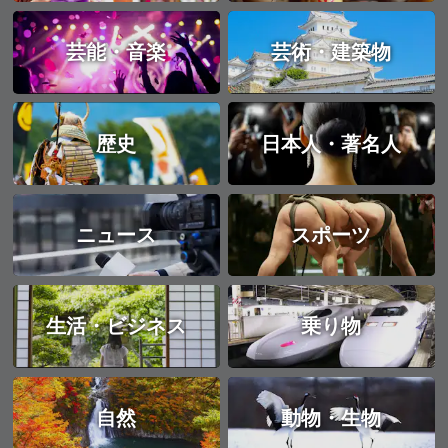
芸能・音楽
芸術・建築物
歴史
日本人・著名人
ニュース
スポーツ
生活・ビジネス
乗り物
自然
動物・生物