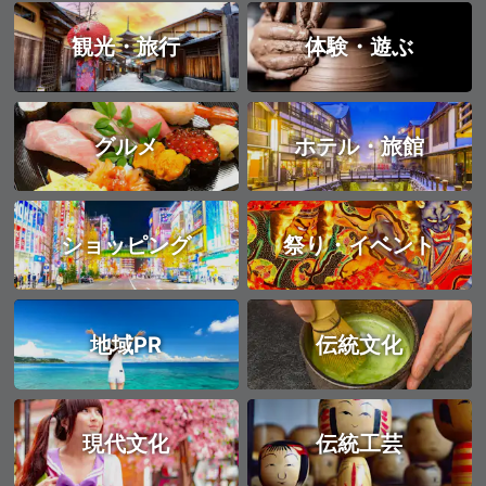
観光・旅行
体験・遊ぶ
グルメ
ホテル・旅館
ショッピング
祭り・イベント
地域PR
伝統文化
現代文化
伝統工芸