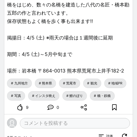
橋をはじめ、数々の名橋を建造した八代の名匠・橋本勘
五郎の作と言われています。
保存状態もよく橋を歩く事も出来ます‼
掲揚日：4/5 (土) ※雨天の場合は１週間後に延期
期間：4/5 (土)～5月中旬まで
場所：岩本橋 〒864-0013 熊本県荒尾市上井手182-2
九州地方
熊本県
荒尾市
観光
地域PR
写真
インスタ映え
鯉のぼり
橋・鉄橋
9
0
評価