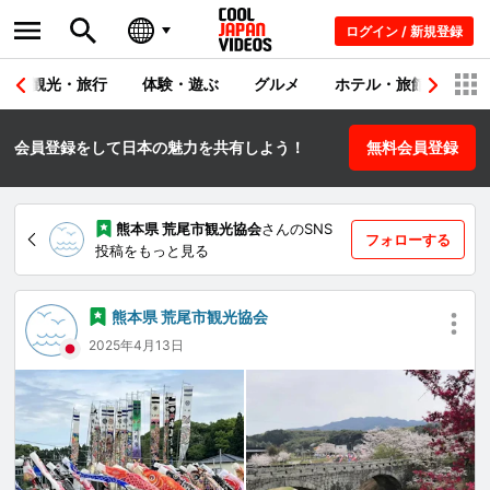
ログイン / 新規登録
観光・旅行
体験・遊ぶ
グルメ
ホテル・旅館
シ
会員登録をして日本の魅力を共有しよう！
無料会員登録
熊本県 荒尾市観光協会
さんのSNS
フォローする
投稿をもっと見る
熊本県 荒尾市観光協会
2025年4月13日