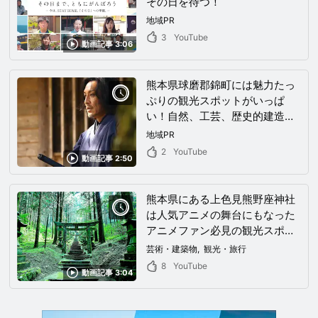
その日を待つ！
地域PR
3
YouTube
動画記事 3:06
熊本県球磨郡錦町には魅力たっ
ぷりの観光スポットがいっぱ
い！自然、工芸、歴史的建造
物・・・、熊本県錦町に訪れる
地域PR
際に押さえておきたいチェック
2
YouTube
動画記事 2:50
ポイントを一挙紹介！
熊本県にある上色見熊野座神社
は人気アニメの舞台にもなった
アニメファン必見の観光スポッ
ト。まるで異世界へと繋がって
芸術・建築物
観光・旅行
いるかのような神秘的な雰囲気
8
YouTube
動画記事 3:04
を動画で堪能！