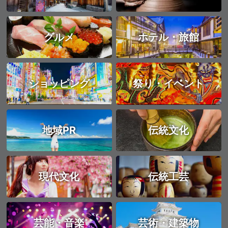
グルメ
ホテル・旅館
ショッピング
祭り・イベント
地域PR
伝統文化
現代文化
伝統工芸
芸能・音楽
芸術・建築物