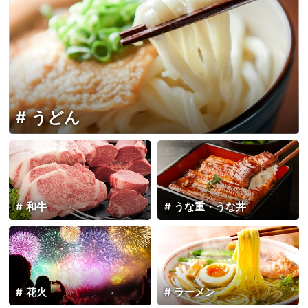
うどん
和牛
うな重・うな丼
花火
ラーメン