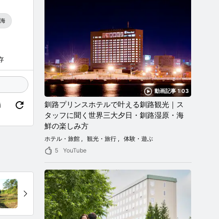
海
存
動画記事 1:03
釧路プリンスホテルで叶える釧路観光｜ス
価
タッフに聞く世界三大夕日・釧路湿原・海
鮮の楽しみ方
ホテル・旅館
観光・旅行
体験・遊ぶ
5
YouTube