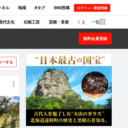
ンネル
地域
#タグ
SNS投稿
ログイン / 新規登録
現代文化
伝統工芸
芸能・音楽
芸術・建築物
一覧
歴史
無料会員登録
ローする