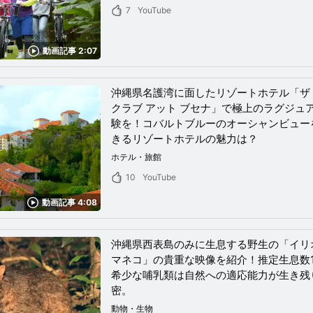
7
YouTube
動画記事 2:07
沖縄県名護湾に面したリゾートホテル「ザ
クラブ アット ブセナ」で極上のラグジュ
験を！コバルトブルーのオーシャンビュー
きるリゾートホテルの魅力は？
ホテル・旅館
10
YouTube
動画記事 4:08
沖縄県西表島のみに生息する野生の「イリ
マネコ」の貴重な映像を紹介！推定生息数1
希少な哺乳類は自然への適応能力が生き残
密。
動物・生物