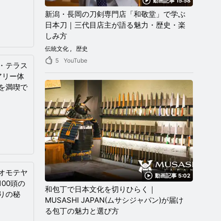
動画記事 15:58
新潟・長岡の刀剣専門店「和敬堂」で学ぶ
日本刀｜三代目店主が語る魅力・歴史・楽
しみ方
伝統文化
歴史
5
YouTube
・テラス
アリー体
を満喫で
オモテヤ
動画記事 5:02
00頭の
和包丁で日本文化を切りひらく｜
りの秘
MUSASHI JAPAN(ムサシジャパン)が届け
る包丁の魅力と選び方