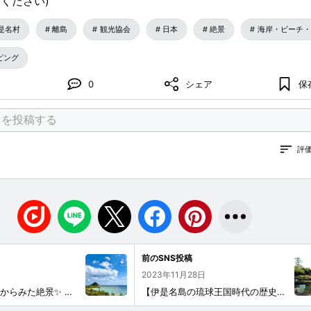
ください)
是名村
離島
観光協会
日本
絶景
海岸・ビーチ・
ピング
0
シェア
保
評
前のSNS投稿
2023年11月28日
📍ギタラ展望台 からみた絶景✨ 日本の渚百選の二見ヶ浦海岸
【伊是名島の琉球王国時代の歴史と文化遺産】 ■vol3「逆田」さかた 農民の家に生まれた松金（まちがに）は、幼いころから働き者で稲作などの農業にとても励んでいた。ある年、島が干ばつに見舞われ、島中の田んぼの水が涸れるなか、松金の水田だけは水が満々としていた。一説によると、勤勉で器量もいい松金に好意を寄せる島の娘たちが毎晩彼の田んぼに水を運び入れていたといわれている。しかし実際は、彼の田んぼは段々畑になっていて、その上段の部分には湧き水が溢れていて、下の段の水田まで水が流れ続けているため水が涸れることが無かったという。他の青年たちの田んぼは面積は大きいものの、水に恵まれず神頼みだったが、松金の田んぼは面積は小さいが水に恵まれ稲穂が実っていたという。そのことからも、彼は頭脳明晰であったことが読み取れる。しかし、普段から松金の人気を妬んでいた島の青年たちは「水が涸れないのは松金が他の水田から盗んでいるからだ」と水泥棒の濡れ衣を着せ、口々に非難し、彼を始末しようとすら企てた。これがvol2に記載されている「ある誤解」である。命の危険を感じた松金は、島を後にすることを決意する。 この逆田は、ほぼ当時の原型のまま残されており、現在でも水が絶えることなく湧き出ていて、現在は村の教育委員会が管理しており、毎年島の子供会で田植えから収穫の体験をしている。（コロナ過は中止となっている） この場所には、当時の美童（みやらび）＝島の娘たちが、島を去った松金を想って詠った詩が歌碑に残されており、松金が島の娘たちに行為を寄せられ想われていたことがこの歌碑から読み取れる。 【歌碑の内容】 「松金が短い衣を身にまとって働いている姿をもっと見ていたかった。」 という、島の乙女たちが松金に想いを寄せる恋心と、彼がいなくなってしまったさみしさを表している詩となっている。 ※松金（まちがに）＝尚円王が伊是名島にいた青年期の名前。 ※金丸（かなまる）＝尚円王が島を出た後の名前。 ※尚円（しょうえん）＝王に就いた時の名前。 ※美童（みやらび）＝娘、女の人