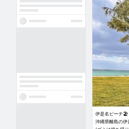
伊是名ビーチ🏖️
沖縄県離島の伊