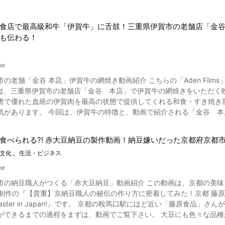
食店で最高級和牛「伊賀牛」に舌鼓！三重県伊賀市の老舗店「金
も伝わる！
be
老舗「金谷 本店」伊賀牛の網焼き動画紹介 こちらの「Aden Films」が公開した動画
は、三重県伊賀市の老舗店「金谷 本店」で伊賀牛の網焼きをいただく映像がご覧になれます。 三
者で優れた血統の伊賀肉を最高の状態で提供してくれる和食・すき焼き
介される「金谷 本店」の網焼きメニューについてご紹介いたします。 ブランド
された雌の黒毛和種の未経産牛を差します。 具体的には、兵
たじまうし）の種雄から生まれた牝牛かつ処女牛だけの宮崎県産の素牛を肥育した牛です。 創業
食べられる?! 赤大豆納豆の製作動画！納豆嫌いだった京都府京都
牛を生産してきました。 また、明治38年に金谷清三郎が初めて東京に
文化
生活・ビジネス
、豊かな牧草などの自然環境は、ウシの飼育に適しています。 そこで飼育された伊賀牛
ろけるような柔らかさの肉質が特徴です。 伊賀牛はブランド牛肉として、認定されている精肉店18店舗で販売されてい
be
方の特産物として、通販での販売もおこなっていて、国内外でその味が認められています。 動画
市の納豆職人がつくる「赤大豆納豆」動画紹介 この動画は、京都の美味
制作の『【貴重】京納豆職人の秘伝の作り方に密着してみた！京都 藤原食品 職人技 日本
ランチ・ディナーともに、伊賀牛のすき焼きやバター焼き、網焼き、し
g Master in Japan!』です。 京都の鞍馬口駅にほど近い「藤原
伝わる炭火で焼く「網焼き」が紹介されます。 動画の2:28よりたっ
過程をまずは、動画でご覧下さい。 大豆にも色々な品種がある！「赤大豆」とはどんな大豆？ 写真：大豆3種類 大豆
店」ではベテランの仲居さんがテーブルにつき、A5ランクの霜降り肉3
品種があることを知っていますか？大豆と聞いて最初にイメージするの