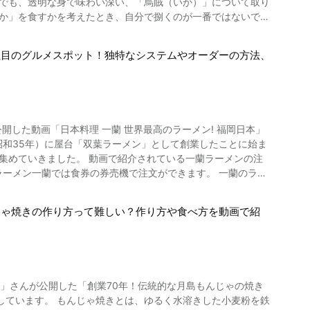
から温め、癒してくれます。 ⑧ いちじく 動画
のあるいちじくは、するすると食べることが出来ます。 ここ
人技が光る
もが思わず見惚れるほど！ 地方では「烏賊（いか）」の踊り食
購入することが出来ますので、ぜひ訪れた際にはご友人やご家族
ができます。 冷やし中華を食べるときは、ポン酢やめんつゆを
注目のグルメスポット！独特なシステムやオーダーの方法、
なブームとなっています。 熱海や函館、呼子町などの旅館で、
から、踊り食いと呼ばれるようになりました。 新しい和食グル
も用意されていることから、子連れでも気軽に予約をして訪れ
ちろ
ば海外でも手軽に作ることができます。 色とりどりの
中華」で検索して、具材や盛り付け方もそれぞれ違う「冷やし
浜うかい亭」「あざみ野うかい亭」「グリルうかい 丸の内店」
」が公開した動画「日本料理 一蘭 世界最高のラーメン! 福岡日本」
能してくださいね。 自宅やアウトドアなど
でみてはいかがですか。 お食事と粋な江戸の風
てなしをする「とうふ屋うかい」。 東京での旅行を考えている
されている一蘭ラーメンの注
歩9分 都営三田線芝公園駅A4出口から徒歩7分 JR浜松町駅
9:30 【電話番号】03-3436-1028 【公式ホームペ
語や中国語、韓国語のものもあるので、海外からのお客さんでも
うふ屋うかい （とうふや
じゃ焼きの作り方って難しい？作り方や食べ方を動画で紹
の好みに応えるオーダーシステムや替え玉システムを用意した
などの特徴もあります。 そして近年ではなん
ーメンはどこで食べ
e」さんが公開した「創業70年！伝統的な月島もんじゃの焼き
溶きした小麦粉を鉄
舗を展開しています。 海外ではアメリカニューヨーク、香港、台