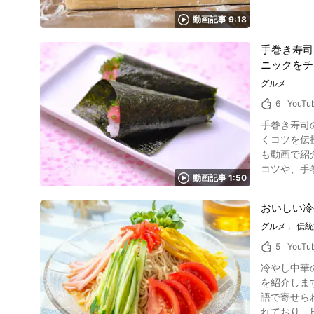
かりやすく
上がったら川砂を落とし、二階へと運
動画記事 9:18
中でいくつ
い栗を取り除いていきます。 ⑤ 磨き 動画の6:38から
方 ・水回しを行う際
と、天津甘栗が完成します。 ⑥ 完成 最後は動画7:47
手巻き寿司
おきたいも
甘栗紹介まとめ 写真：むき甘栗 剥くのも楽しい、食べるのも美味しい天津甘栗は、職人の手作業による努
ニックをチ
たい4つの“たて”を押
かって頂けましたでしょうか。 天津甘栗のカロリーは
す。 そばは劣化が早いため、できる限り早く打てるかどうかが重要になってきます。 蕎麦打ち紹介まとめ 和食の世界は奥が深く、多くの料理人
グルメ
として人気となっています。 甘さのある味にホクホクな
が和食を極め
てみてはいかがでしょうか？ 【公式ホームページ】甘栗の老舗 林万昌堂
6
YouTu
ある人気の和
昌堂 本店 htt
手巻き寿司
法 おいし
くコツを伝授」の動画をご覧ください。 
も動画で紹
コツや、手巻き
動画記事 1:50
き方をご紹介！ 写真：手巻き寿司 まずは動画の0:17からご覧になれるように海苔の裏表を確認し、ザラ
置きます。
おいしい冷
らは動画の0:25からご覧にな
グルメ
伝統
す。 あと
つけて食べ
5
YouTu
1:19より完成
冷やし中華
食材を使ってみよう！ 写真：手巻き寿司の具材 手巻き寿司の魅力は、バ
を紹介します。 外国の方が日本の冷やし中華の作り方を英語で紹介しているのですが、YouTube動画のコ
ります。 手巻き寿司に使える具材は、マグロやサーモン、薄焼き玉子やきゅうりといった人気の食材のほか、刻んだ大葉やみょうが、サラダ菜や
語で寄せられています。 冷やし中華をローマ字で「hiyashi chuka」と書
納豆などを
れており、日本だけ