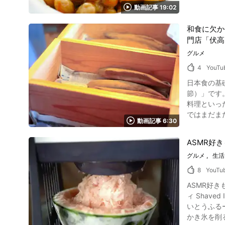
す。 4:09か
動画記事 19:02
実は、大豆には他に
め 写真：伊賀牛 こちらで紹介した動画「Iga Beef Amiyaki - Gourmet Food in Japan」では、「金谷 本店」の網焼きをじっくり堪能できます。
種。また、その栄
特製のタレ
和食に欠か
たときに皮
すよ。
門店「伏高
せん。また、旨
ん、ほうれ
グルメ
う）の原料として使用されています。 赤大豆納豆「
4
YouTu
京都を代表
日本食の基礎となる出汁を紹介 こちらの動画は「ANA Global 
豆鑑評会で
節）」です。 うま味を引き出す食材として定番なのが鰹節。 ランチにおかかのおにぎりや冷奴、京都のおばんざいなどの郷
は、職人が手洗
料理といっ
す。動画で
ではまだま
熱が冷めな
動画記事 6:30
る出汁専門
継ぐのも嫌
す。 今回は鰹節の秘密について紹介
納豆「京納
ASMR好
られるため
では、大豆は低糖質
グルメ
生活
が、出汁を
が「納豆」
に対する豊かな味覚を育んであげたい
は、わさびやにん
8
YouTu
られた鰹節
あるのは知
ASMR好き
通ったものを
があるかも
ィ Shaved Ice! 
生産地 日本には静岡県と鹿児島県に、鰹節の生産で有名な地域があります。 静岡県焼津市は、「焼津節」として江戸時代から続く鰹節の名産地
いとうふる
です。 18
かき氷を削る
の南端に位