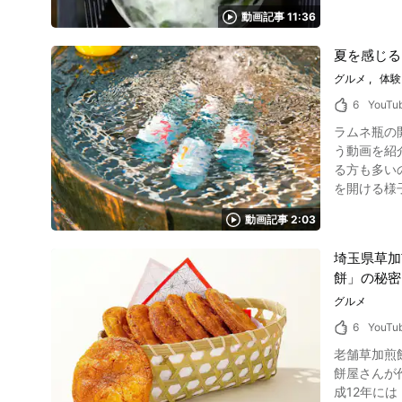
ショーを使ったかき氷の作り方教えます！ 画
1707年
動画記事 11:36
ご紹介します。 ●スイカのかき氷 ・輪切り状にしたスイカを器になるように端の方を切り落とす（後に冷
節が有名で、明
ってかき氷
語で鰹節を意
夏を感じる
たスイカのかき氷に
本食に限ら
スプーンで
グルメ
体験
食の出汁の王様！鰹節紹介まとめ 動画では1：30
【動画】2:
ことです。
6
YouTu
かき氷 ・
も、実はあ
ラムネ瓶の開
たら、ガラ
では昆布だ
う動画を紹介します。 夏の風物詩ラムネ瓶の開け方は？ 写真：ラムネの瓶
す。 ●パイナップルのかき氷 ・パイナップルも、皮を容器として使うので葉を落とし、芯を避けて中身をくり抜く。 ・芯を切り落として、中身
る方も多い
と器を別々
を開ける様子を動画で
め。パイナップルの清涼感が夏ら
て、ラムネ
クーベルチュール（70
動画記事 2:03
玉が瓶の真ん中あたりまで落ち
グラニュー
わからないと
クリームを
埼玉県草加
引き取って
氷の作り方 ふわふわ、シャリシャリな食感が楽しめるドウシシャのかき氷機とは？ かき氷の食感は、今やふわふわ、シャリシャリが主流。動画
餅」の秘密
ビー玉が楽しいラムネ瓶の歴史 写真：ラムネ 現在、
で使われて
ネを飲むこ
グルメ
シャさんの
は？ ラムネ瓶が発売された当初は、ビー玉ではなくコルクで栓がされていたようです。ですがコルク自体の値段が高かったことやラムネの炭酸が
京・京都・
6
YouTu
抜けてしまうというこ
ん。ここでは、そ
老舗草加煎
の後1887年に日
戸） フル
餅屋さんが作る手焼きの草加煎餅
トルなどが広ま
凍フルーツかき氷。 【京都】 ・雪ノ下 京都本店（京都市中京区） パンケーキで
成12年には「21世
あり、元祖
には予約が必要ですので、ご注意くだ