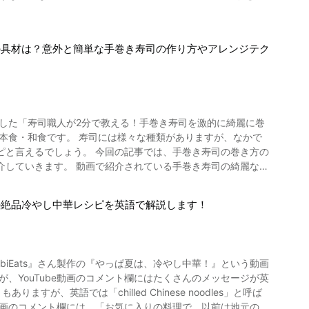
つつ、蕎麦打ちを行ってみてはいかがでしょうか？ 動画の
作り）を行う際、 ・そばのレシピ ・そば粉とつなぎ粉の混ぜ
の具材は？意外と簡単な手巻き寿司の作り方やアレンジテク
することをご存知でしょうか？ 蕎麦打ちを行う上で知っておき
ていただきたいです。 今回紹介したそばも数
好みに合った食べ方で楽しめます。 「そば打ちの方
した「寿司職人が2分で教える！手巻き寿司を激的に綺麗に巻
。
ピと言えるでしょう。 今回の記事では、手巻き寿司の巻き方の
いる手巻き寿司の綺麗な巻
うにして乗せるのが、上手に巻くためのポイントです。 こち
の絶品冷やし中華レシピを英語で解説します！
と巻き上げましょう。 できあがった手巻き寿司には、醤油を
おさえれば誰でも簡単に作ることができます。 動画では
き寿司にはさまざまな
iEats』さん製作の『やっぱ夏は、冷やし中華！』という動画
の変わり種の具材を使って手巻き寿司を作るのも楽しいもので