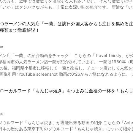
では活造りを堪能する人も多いです。 そんな活造りの中でも、透明な身で味わい深い、「烏賊（いか）」について取り
に炊き込んだ鮎ご飯です。 シンプルにおいしい鮎ご飯と味噌汁のセットが身体を芯
介します。 ・具材をかえる ハムのかわりに豚肉にしてみたり、きんし玉子のかわりに半熟卵にしてもいいで
ンパクながらも、非常に奥深い味の魚介です。 新鮮な「いか」を食すかを考えたとき、自分で捌くのが一番ではないでし
からご覧になれる八品目は、デザートのいちじくです。 しっかりとした甘み
・味をたす 基本レシピをもとに、すりごま、ラー油、マヨネーズ、からしなどを足すことでまた違った
回は「いか」の捌き方や和食グルメ文化について考えていきましょう。 和食グルメ文化としての「いか」活造り 職
なります。 「とうふ屋うかい」の紹介まとめ 写真：鉄板焼きの肉 「東京 芝とうふ屋うかい」について紹介さ
か）」の活造りの調理法はとてもシンプルですが、巧みなスゴ技に誰し
したが、いかがだったでしょうか。 コース料理だけでなく、お土産も
の作り方はさまざまですが、調味料を混ぜるだけで簡単においしいたれ
つラーメンの人気店「一蘭」は訪日外国人客からも注目を集める
があり、和食グルメとしての歴史は浅く、最近になって日本では一時的
があって良いものがあります。 「とうふ屋うかい」のとうふをメインとした会席（懐石）料理は、日本を代表として
練りごまを使ったゴマダレは、濃厚さが人気です。 「冷やし中華」の作り方まとめ 今回は冷やし中華の基本レシピ動画を
種類まで徹底解説！
立ての「いか」活造りを提供していますが、食べようとすると動くこと
にも数えられる名店で、メニューも充実していて、全席禁煙で更に個室
し中華のたれの作り方を英語で紹介している動画は貴重ですね。 寿司やらーめん、天ぷらやすき焼きなど、アジア圏はも
新鮮な「烏賊（いか）」を手に入れて、自分で捌いて、和食グルメ文化を堪能してみるのも良いでしょ
「とうふ屋うかい 鷺沼店」、東京八王子の「とうふ屋うかい
人気の日本食。日本の夏の定番メニューである「冷やし中華」はレシピがあれ
かい鳥山」「うかい竹亭」「銀座 kappou ukai」「六本木 kappou ukai」
be
く盛りつけた「冷やし中華」はインスタ映えする美味しさ。「#冷やし
介しました。 神業とも思える捌き方
かい亭」「八王子うかい亭」「銀座うかい亭」「表参道うかい亭」「横
。 冷やし中華は、具材やたれ、トッピング次第で味変できるのも魅力。この夏、いろいろな具材やたれを
ン店「一蘭」の紹介動画をチェック！ こちらの「Travel Thirsty
が必要です。 ぜひ、動画を見ながらチャレンジして、すばらしい和食グルメ文化を堪
 ブラッスリーうかい」と東京近郊に多数出店しています。 是非こちらにも足を運ん
リジナルの「冷やし中華最強レシピ」を見つけてみませんか。
ラーメン店一蘭が紹介されています。 一蘭は1960年（昭和35年）に屋台「双葉ラーメン」として創業したことに始ま
ルメ「烏賊（いか）」の活造りを堪能しましょう。
屋造りの建築、そして四季によって姿を変える庭園、空間と全てでおも
後、福岡県小郡市に移転して一蘭と改名し、チェーン店として人気を集めていきました。 動画で紹介
。 ◆東京 芝とうふ屋うかい 概要紹介◆ 【住所】東京都港区芝公園4-4-13 【交通アクセス】 都営大
橋駅赤羽橋口出口から徒歩5分 東京メトロ日比谷線神谷町駅1番出口から徒
段となっています。 オリジナルのお茶をもらったあと、オーダー用紙に味の濃さやこってり度、麺のかたさ、にん
分 【営業時間】 平日 11:45～15:00、17:00～19:30 土・日・祝 11:00～1
、チャーシューなど個別の希望を書いて出します。 オーダー用紙は英
とうふ会席料理「東京 芝 とうふ屋うかい」 https://www.ukai.co.jp/shiba/ 【食べログ】東京 芝 と
ローカルフード「もんじゃ焼き」をつまみに至福の一杯を！もん
01よりオーダー用紙をご覧なることができます。 動画で紹介されている一蘭ラーメンの特徴とは？ 画像引用 :YouTube
s://tabelog.com/tokyo/A1314/A131401/13019665/
を仕切る「味集中システム」は特許を取得しています。 また、お客様
の湧き水を使ってトランス脂肪酸ゼロ、天然コラーゲン入りのラーメンを作っている
be
使わない「100%とんこつ不使用ラーメン」も開発され、話題を集めました。 動画で紹介されている一蘭ラ
ソウルフード「もんじゃ焼き」が堪能出来る動画の紹介 こちらの「Ant
歴史ある東京下町のソウルフード「もんじゃ焼き」について紹介しています。 もんじゃ焼きとは、ゆるく水
リアにも店舗がたくさんあります。 2020年6月時点で世界中に84店