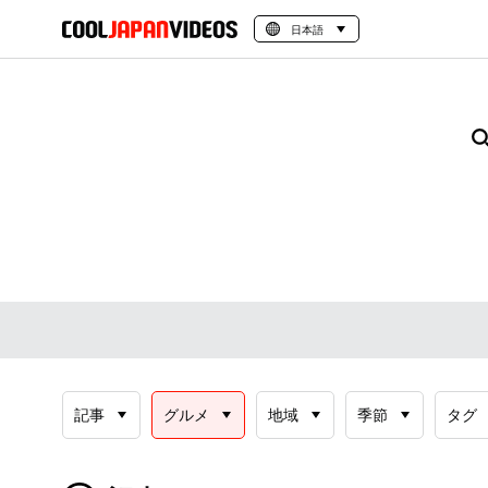
日本語
記事
グルメ
地域
季節
タグ