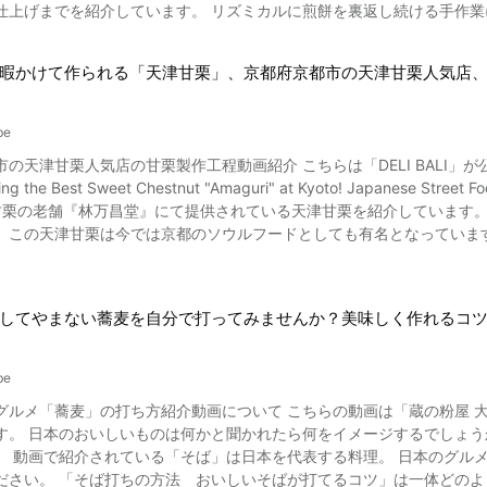
上げまでを紹介しています。 リズミカルに煎餅を裏返し続ける手作業に、きっ
ンドフルーツを使った贅沢なかき氷が味わえます。 冷凍フルーツかき氷まとめ ついつい聞き入ってしまう音も美味しい？
埼玉県・草加市の草加煎餅 草加煎餅は、原料が100％うるち米という特徴があります。 保存食とし
で販売されているので、近所のスーパーで取り扱っていれば、もしかし
ご覧いただきましたか？家庭で手軽に食べられ、暑い夏に欠かせないス
いた「塩堅餅」を焼いた「塩せんべい」に、江戸時代に醤油をつけるようになった
mlが30本入った1ケースの値段が約3,000円程度。1本100円ほどで瓶ラムネの清涼感を
できます。 コンビニの冷凍フルーツを使った「冷凍フルーツかき氷」なら気軽に作れそうですね。ふわふわ、
暇かけて作られる「天津甘栗」、京都府京都市の天津甘栗人気店
色料などの添加物が使われていない草加煎餅は、子どもから大人まで多
力を紹介しました。ビー玉を落としてラムネを飲み、最後にビー玉を取
リ食感の氷に、シロップやアイス、チョコなどをトッピングすると、オ
・プレゼント・お土産などに利用する人が多く、通販での購入も可能で
器にすると、さらにおしゃれに。この夏、美味しくて見た目も美しいか
2000年には若田光一さんとスペースシャトル・エンデバーに乗り込み、宇宙にも行った煎餅です。
か』という作品タイトルで初めて知ったという人もいるかもしれませんね。 もともと、ラムネの由来はイギリ
be
い夏も楽しみましょう。
画に沿って草加煎餅の作り方を順に紹介します。 1. 製粉 うるち米を精米し石臼ですります
われており、さっぱりとした味わいと清涼感が魅力。この動画をきっか
甘栗製作工程動画紹介 こちらは「DELI BALI」が公開した「熟練職人が作る 天津甘栗作り密着！京都グルメ 林
らかき混ぜて練ります 3. 蒸し 米を団子状にして蒸篭で蒸します 4. つき ついて冷やし、またつくことをくりかえし
he Best Sweet Chestnut "Amaguri" at Kyoto! Japanese Street Food!」です。 動画では京都府中
舗『林万昌堂』にて提供されている天津甘栗を紹介しています。 動画でご覧になれる通り、毎日数多くの天津甘栗を作り販
を入れたホイロで、何度も返し、押し瓦で何度も押して形を整えながら焼きあげます 10. 仕上
天津甘栗は今では京都のソウルフードとしても有名となっています。 ここでは、動画に沿って天津甘栗について紹介
た煎餅に刷毛で醤油を1枚1枚丁寧に塗ります 動画で紹介されるのは9と10の焼きと仕上げです。 動画の全編でご覧になれる
甘栗 天津甘栗の原料になる栗は、一般的にはシナグリというブナ科クリ属の落葉高木で、原産は
きは熟練の職人さんが水分や焼き加減の様子を見ながら焼きあげます。 その
す。 中国では板栗と称される種に当たり、ニホングリのように渋皮が
剥いて食べるのが容易となっています。 1910年11月3日に、李金章
ょうか。 材料にこだわり、1日につくれる量に限りがあるため、大量生
してやまない蕎麦を自分で打ってみませんか？美味しく作れるコ
地は元は中国からですが、日本でも高知県や岐阜県によって品種改良をされたものが栽培されて
ひ一度召し上がってみてください。 動画は、リズミカルな音とともに次々と煎餅が裏返され焼かれていきます。 見て
は中国大陸のものとは種が違っています。 日本栗と同様で病害虫に強
漂ってくるように感じますよ。 【公式ホームページ】草加せんべい振興協議会: 草加せんべい公式サイト
といったこともされています。 天津甘栗の作り方 写真：天津甘栗 天津甘栗の出来るまでの工程をここでは紹介いた
kasenbei.com/
be
ち方紹介動画について こちらの動画は「蔵の粉屋 大西製粉」が公開した「そば打ちの方法 おいしいそばが打て
小石も一緒に混ぜています。 川砂は熱伝導に優れているので、栗がふっくらと焼
一口に言っても、挙げ出したらキリが
らは、選別に入ります。 収穫の質、気候。 栗の保存状態を見極め、悪い
という方は是非最後
き時間を調整しながら丹念に焼いていきます。 焼き上がった甘栗から水飴を加えていきます。 砂
な動画なのか 約10分程度の動画の中に蕎麦打ちの手順を分
も香ばしい香りが漂ってきます。 ③ 見極め 動画の3:53からは、天津甘栗の焼き上がりを見ていきます。 充分焼き