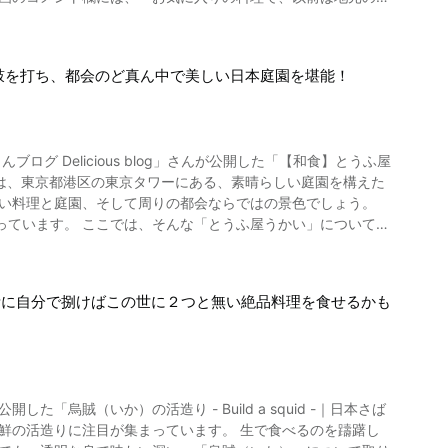
た。レシピをありがとうございます！」との声も。 市販さ
ことがうかがえます。 日本の夏の定番メニュ
など定番の具材から少し変わったアレンジまで、さまざまな食べ
鼓を打ち、都会のど真ん中で美しい日本庭園を堪能！
は日本発祥の料理なのです。関西では「冷麺」という名前で親
るそばをヒントに生みだしたという説。この２つが有力なよう
るお酢が使われ
物となった冷やし中華は、コンビニやスーパーなどでも販売さ
しい料理と庭園、そして周りの都会ならではの景色でしょう。
っています。 ここでは、そんな「とうふ屋うかい」について紹
しっかりと冷やす
案されて
、冷やし中華の基本レシピを紹
お食事内容となっています。 ② 名物 あげ田楽
考に自分で捌けばこの世に２つと無い絶品料理を食せるかも
せて頂く白髪ネギと組み合わせることで、更に美味しく召し上が
間茹でたら氷水で冷やす 5.お皿に麺を盛りつけ、具材をのせて
⑤ 名物 豆水とうふ 動画の4:09
物 豆水とうふです。 このとうふを食べたら最後、他のとう
らご覧になれる七品目
も魅力。お好みの具材やタレを使いアレンジをすることもでき