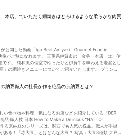
谷 本店」でいただく網焼きはとろけるような柔らかな肉質
「Iga Beef Amiyaki - Gourmet Food in
重県伊賀市の「金谷 本店」は、伊
屋です。 純和風の個室でゆったりと伊賀牛を味わえる老舗とし
100年の「金谷」は、高度な肥育
市の納豆職人の社長が作る絶品の京納豆とは？
伊賀牛を出荷したことで、伊賀牛の畜産が全国に知られるよう
で紹介される「金谷 本店」の網
しい食べ物や料理、気になるお店などを紹介している『DERI
 How to Make a Delicious "NATTO"
ゃぶしゃぶ、ステーキがあります。 動画では、より肉の味がダ
食品」さんが作る京納豆のシリーズは、関西でも人気の逸品。職人が手掛
ぷりとタレを付けて焼く伊賀牛をご覧になることができます。
枚と玉葱や椎茸などの野菜を、最高の状態に焼き上げてくれま
が、一般的な「黄大豆」と呼ばれる大豆ではないでしょうか。