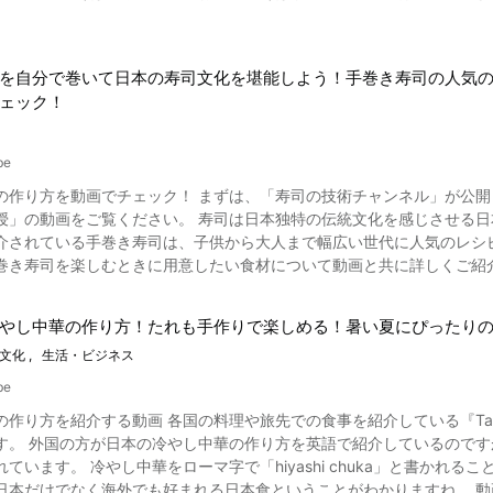
まとめているので、おいしいそばを打ちたい初心者の方は動画をチェックし
びます。 ④ 仕分け 動画の6:00からは、焼き上がった天津甘栗を仕分けていきます。 小さな栗や、質の悪
かチェックしておきたいポイントが存在します。 実際に蕎麦打ち（蕎麦
は、磨きをしていきます。 この工程により、見た目に艶感が出ます。 この工程が終わる
のコツ ・そば玉の練り方 ・そばの伸ばし方 ・そばの切り方 を押さえておくことをおすすめします。 蕎麦打ちの中で知って
で行われている包装をして、店頭に並び、商品として販売されます。 『林万昌堂』の天津
を自分で巻いて日本の寿司文化を堪能しよう！手巻き寿司の人気
の 調理のコツを抑えておくことが大事。そばには、4つの“たて”が存在
力によって販売をされていることが分
ェック！
さえているかどうかは大きなポイントとなります。 そばの4つのたては ・獲りたて ・挽きたて ・打ちたて ・茹でたて で
他の日本の栗と比べても高く、食物繊維も多いことから、栄養価のある腹持ちの良い食べ物
天津甘栗、もし興味が持たれましたら、通販でも販売されているので、ぜひ購入して食べ
ようと日々努力しています。 日本を訪れるグルメの方は和食の世界を思う存分堪能し
 本店 https://www.hayashi-mansyodo.jp/ 【食べログ】甘栗の老舗 林万
be
食の一つで、食べ方も「ざる蕎麦」「つけ蕎麦」「かけ蕎麦」など人それぞれの
ps://tabelog.com/kyoto/A2601/A260201/26000796/
の作り方を動画でチェック！ まずは、「寿司の技術チャンネル」が公開
いそばが打てるコツ」は和食の奥深さを知るのにもってこいの動画です
寿司は日本独特の伝統文化を感じさせる日本食・和食です。 寿司には様々な種類がありますが、なかで
介されている手巻き寿司は、子供から大人まで幅広い世代に人気のレシ
寿司を楽しむときに用意したい食材について動画と共に詳しくご紹介していきます。 動画で紹介されて
ザラしたほう（裏）を上にして巻きすに
 この海苔にシャリ（米）をノリの面積の四分の一程度、三角形になるよ
やし中華の作り方！たれも手作りで楽しめる！暑い夏にぴったり
ることができます。 わさび（山葵）を付けるのはこのタイミングで、シャリの上に伸ばし、続いてネタを乗せま
文化
生活・ビジネス
は海苔の右下の端っこを左のシャリの頂点に持っていくようにしてくるり
るのがおすすめです。 手巻き寿司を巻くのには技術がいりますが、コツさえ
be
した手巻き寿司をもう一回分解して再度丁寧に巻き方をレクチャーしてくれます。 動画で紹介されている手巻
の作り方を紹介する動画 各国の料理や旅先での食事を紹介している『Tab
リエーション豊かな具材を使ってアレンジが楽しめるというところにあ
メント欄にはたくさんのメッセージが英
かれることもありますが、英語では「chilled Chinese noodles」と呼ば
巻くこともあります。 鶏のから揚げや肉そぼろ、牛肉のしぐれ煮など
でなく海外でも好まれる日本食ということがわかりますね。 動画のコメント欄には、「お気に入りの料理で、以前は地元の日