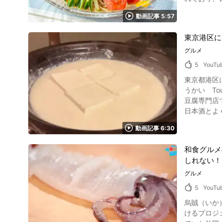
す。 動画でご覧になれる手巻きずしでは中トロをネタにしています。 手巻き寿司の献立にはお吸い物やお味噌汁がぴったりです。 酢飯や具材、
本市場で市
海苔をたくさん用意し
動画記事 5:57
れているたれ
寿司の上手
ー！冷やし中華の歴史や魅力は？ 写真：冷やし中
方を楽しめる人気の料理です。 日本ならではの日本食
東京港区に
名前が「冷
るのがおす
しまれています。 冷やし中華が生まれるきっかけとなったのには、いくつか説があります。 
グルメ
に考案した
5
YouTu
です。 今や日本の夏の定番人気メニューの「冷やし中華」。多くの飲食店では、夏の期間限定メニューとして出されています。お店の前に「冷や
東京都港区にある豆腐専門店
し中華はじめまし
うかい Touhuya Ukai」です。 動画でご覧
ていて、冷
豆腐専門店
れています。 冷やし中華の簡単な基本レシピを紹介！ 写真：冷やし中華の具材 冷やし中華の具には、一般的にはきゅうり
日本酒とよ
きなどが多いので
介していきます。 動画でご覧になれるとうふ屋うかいの月コース 画像引用 :YouTube scree
ことが大切。たれは
動画記事 6:30
い」の月コースを堪能
おり、辛い物か
と海のそうめ
介しますね。 【用意するもの】 （たれ） ・醤油 大さじ４ ・砂糖 大さじ２と１／２ ・米酢 大さじ２ ・水 大さじ１ ・
和食グルメ
動画の3:
すりおろしショウガ 小さじ１／４ （具） ・卵
しれない！
ることが出来ます。 ③ 海老真丈 動画の3:26からご覧になれる三品目は、海老真
（麺） 中華麺 1玉 【料理の手順】 1.たれの材料をすべて混ぜて合わせて冷蔵庫で冷や
いを堪能出来ます。 画像引用 :YouTube screenshot ④ 加茂なす胡麻和え 
グルメ
きゅうりと
プルな見た目な
たれをかければ完成 食材を千切りにする動画をご覧いただけます。 【動画】1:43
5
YouTu
からご覧に
の調味料を混ぜ合わせる 冷やし中華のたれの作り方は、非常にシン
烏賊（いか）の活造り紹介動画について こちら
ふでは満足出来なくなること間違い無
は、たれを先に作り、冷蔵
けるプロジェクト」です。 海外で注目されている和食グルメの
火焼きです。 炭
冷やし中華