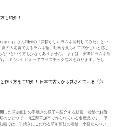
と並んで有名なのが鹿児島県指宿市山川町です。 ここでは山川
U輸出に向けて奮闘する日本 英
0:43~ 冷凍スイカのかき氷の作り方 動画では、出来上がっ
ては鰹節への注目度は世界でますます大きくなっています。 和食や日
て方も紹介！
。海外への輸出が今後増えてくるのではないでしょうか。 和
けて凍らせる。 ・凍った中身を、凍らせた器に盛り付ける。
ですが、メロンかき氷はとても美味しいようですよ。 ●桃の
はありません。 削り節は軽いので、いっぱい入れたつもりで
うに切り、ボールの中でつぶし容器に入れて冷凍する。 ・凍っ
の2倍は入れるようにすると美味しい出汁が取れますよ。 動画
ripping』さん制作の『昔懐かしいラムネ開封してみた』とい
のかき氷にはカカオは合わないそう。桃だけの方が美味なようで
ぜひご自分でもお確かめください！
らないという方も少なくありません。 まずは、実際にラムネ瓶
凍パイナップルのかき氷の作り方 こちらもカカオなしがおすす
えながら、飲み口に勢いよく押し込むと、栓となっていたビー
ーヴェルチュールを刻んでおきよく混ぜる。 ・火を止めて生
ばいけません。 もしくはスーパーや酒屋で
て盛り付ける。 【動画】4:01~ 冷凍ショコラショーのかき
と作り方をご紹介！ 日本で古くから愛されている「煎
のでラムネ瓶を購入したところに返却するのがよいでしょう。
が作れます。 また、数々の電動かき氷機を販売しているドウシ
体がなんだか楽しかったという記憶をお持ちの方も多いので
食感を再現でき、お店のようなかき氷が食べられます。 東
凍フルーツかき氷を提供しているお店は、まだ多くはありませ
ll juice-（江東区亀
が公開した草加煎餅の手焼きの様子を紹介する動画「老舗のお煎
ペットボ
かき氷。季節限定ですので、夏の間にぜひとも食べておきたい冷
栓ラムネ瓶は夏の風物詩で
ものの、ラムネ瓶がインスタ映えすると今再び注目されていま