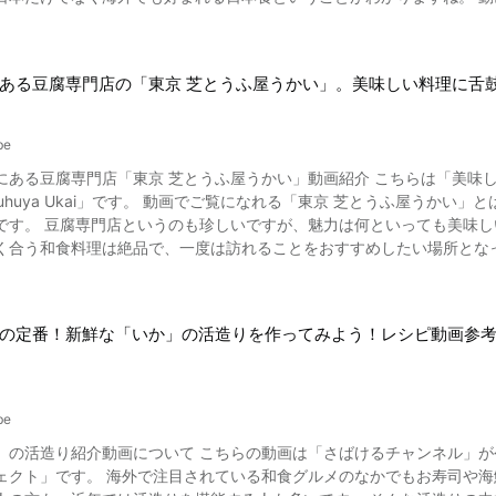
販の麺とタレを買っていたのですが、引っ越した先では見つかりませんでし
、仲間と手巻き寿司パーティーをするのも楽しいですね。 手巻き寿司の紹介動画まとめ 写真：手巻き寿司 今回は、手巻き
と麺がセットになったものを手にいれにくい海外の人には、とても嬉しい動画である
な作り方の動画をご紹介いたしました。 手巻き寿司は、刺身や卵焼き
華 冷やし中華とは、冷やした中華麺を野菜や卵焼き、ハムなどをのせて食べる日本の麺料理。
・和食グルメを堪能してみたい方は、自宅にお好みの食材を用意して手巻き寿司を作ってみ
ある豆腐専門店の「東京 芝とうふ屋うかい」。美味しい料理に舌
やし中華」なので、中国の料理だと思う人もいるかもしれませんが、実
すめですよ。
宮城県仙台市の中国料理店が夏の売上をあげるため
という説や、東京神田の中国料理店が涼拌麺という中国料理や日本のざ
be
「東京 芝とうふ屋うかい」動画紹介 こちらは「美味しんブログ Delicious blog」さんが公開した「【和食】とうふ屋
た」というお知らせを見ると「夏が来た～！」と感じる方も多いのでは？ 冷やし中華は、食欲を増進させてくれ
になれる「東京 芝とうふ屋うかい」とは、東京都港区の東京タワーにある、素晴らしい庭園を構えた
たくて口当たりやのど越しもいいため、暑い夏にぴったり。身近な食べ
です。 豆腐専門店というのも珍しいですが、魅力は何といっても美味
やハム、トマトや卵焼
く合う和食料理は絶品で、一度は訪れることをおすすめしたい場所とな
すが、お店や家庭によって材料はさまざま。お好みの食材を選びましょう。 麺は中華麺を使用、茹でたあとに
nshot こちらでご覧になれる動画では「とうふ屋うか
、醤油や酢、ゴマダレやポン酢、めんつゆなどを使うのが一般的。 ですが、最近ではアレンジメニューがたくさん考
されているので、そちらについて紹介をさせて頂きます。 ① 先付け 動画の2:27からご覧になれる一品目は、鮑（あわび）
ら変わり種を使ったレシピまで、味や見た目もバリエーションが広がっているようです。 ここでは
ん、ほおずき山桃、炙かます寿しと海老からすみといった、一品目から大変豪勢な
ごま油 大さじ１ ・
の定番！新鮮な「いか」の活造りを作ってみよう！レシピ動画参
03からご覧になれる二品目は、名物であるあげ田楽となります。 合わ
 2個 ・砂糖 大さじ１ ・塩 少々 ・きゅうり １／２本 ・トマト １／２個 ・ハム 数枚
丈です。 透明感のある見た目からは想像もつかない濃厚な味わ
す 2.溶き卵に砂糖と塩を加えてフライパンで薄く焼く 3.
動画の3:35からご覧になれる四品目は、加茂なす胡麻和えです。 シン
ハム、玉子を千切り。トマトは1/4サイズにカットする 4.麺を規定の時
がらもこだわりの素材によるなす胡麻和えは、他の料理にも劣らない力強い味わいがあります。 
～ 食材を千切りにする 【冷やし中華のたれの作り方】 たれ用
be
なれる五品目は、店名にもなっている豆腐がありのままで使われている名
プル！調味料を混ぜるだけで簡単に作れます。より冷たくして食べたい場合
の動画は「さばけるチャンネル」が公開した「烏賊（いか）の活造り - Build a squid -｜日本さば
しです。 ⑥ 特選和牛炭火焼き 動画の4:17でご覧になれる六品目は、和牛を贅沢に炭火焼きした特選和牛炭
庫で冷やしておくといいでしょう。 中華麺を使ったおいしい料理「冷やし中華」を簡単アレンジ！ 写真：冷やし中華
なかでもお寿司や海鮮の活造りに注目が集まっています。 生で食べるのを躊躇し
火でしっかり焼き上げられた和牛を、わさびをつけて堪能することが出来ます。 ⑦ 鮎ご飯 動画の5:17か
の基本レシピをご紹介しました。冷やし中華は手軽に味を変えられるの