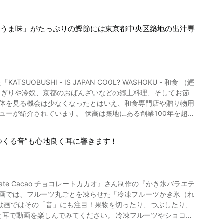
言われる「伊賀牛」紹介まと
い品
る？ 大豆を食べ
なれば、すぐにでも忍者の里・伊賀へ観光に出かけたくなりま
「うま味」がたっぷりの鰹節には東京都中央区築地の出汁専
ほど皮が薄く、歯ざわりが良いので皮が口に残ることがありま
。 甘い煮豆のほか、塩茹でや豆ごは
もしれません。本動画では、赤大豆納豆（あかだいずなっと
使った納豆をはじめ、赤大豆納豆、青大豆納豆も製造。全国納
り、多くの納豆ファンに愛されています。 赤大豆納豆
 そして、圧力釜で赤大豆を炊きま
自体を見る機会は少なくなったとはいえ、和食専門店や贈り物用
。蒸しあがったあと、すぐに納豆菌が吹きかけられます。その
ューが紹介されています。 伏高は築地にある創業100年を超え
赤大豆納豆が完成します。 実は納豆が好きではなく、実家を
級料理店からラーメン店まで幅広いお店に食材を提供していま
つ納豆メーカーとして知られるようになりました。 赤大豆
まれているので、性別や年齢を問わず摂りたい食品。さらに近年
つくる音”も心地良く耳に響きます！
児の離乳食にも使えます。 離乳食は基本的に薄味を付けます
たの
が利点。 作り方も簡単。 わが子のご飯に活用して、日本食
き嫌いが分かれる食品でもあります。 においが苦手という人
豆や青大豆納豆が
て乾燥させる工程があります。 和食の世界では、この工程を
のでは？ 「大豆の種類がかわるとこんなに違う？」という驚き
te Cacao チョコレートカカオ』さん制作の『かき氷バラエテ
と保存すれば数年は持つとされています。 日本の鰹節
味わってみてください。
動画ではその「音」にも注目！果物を切ったり、つぶしたり、
た、伊豆では田子節が有名です。 続いて、薩摩半島
んでみてください。 冷凍フルーツやショコラ
く、古事記にも「堅魚」との記載があるほど。 現在の製法は