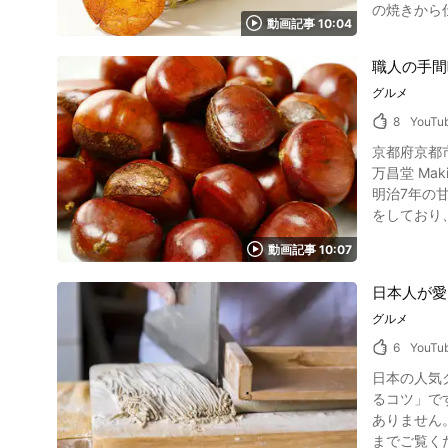
の焼きから仕
す。 ラムネ瓶はどこで買える？ 写真：ラムネの旗 最近はラムネ瓶をあまり見かけなくなったと感じる方も多いでしょう。ですが、スーパーや駄
き氷にして提供。ブラ
動画記事 10:04
（おやつ）として人気の草加煎餅とは 写真：
菓子屋など
動画はもう
て食べられて
ことも。200
されるようなかき氷を食べることも
職人の手間
食感で、着
ムネ瓶の魅
シャリシャ
グルメ
祝やギフト
ょうか。 最近はレトロ感がインスタ映えすると瓶ラムネが若い世代からも注目を集めています。中には、飲料としてのラムネ瓶よりも、『千歳く
ーツの皮を
をつけて、伝統の味を守っています。 また、
んはラムネ瓶のな
8
YouTu
き氷」で暑
埼玉県名産品草加煎餅の作り方 写真：うるち米 では動
ネードとい
京都府京都市の天津甘栗人気店の
2. 練り 盤台で熱湯を入れなが
万昌堂 Making t
ます 5. でっち さらに練ります 6. 手のし 均一の厚さにのばします 7. 切型 丸く型抜きをします 8. 乾燥 むしろに並べて天日干しします 画像引
明治7年の甘栗の老
用 :YouTube screenshot 9. 焼き [動画 0:35～] 炭火
をしており、この
げ[動画0:35～] 焼け
動画で紹介されている天津甘栗とは 写真：天津
ように手焼
動画記事 10:07
中国大陸で
す。 草加煎餅紹介まとめ 写真：埼玉県・草加煎餅 この記事と動画で、ひとつひとつ丁寧に焼き上げる草加煎餅の魅力をおわかりいただけたので
手や器具で
はないでし
日本人が愛
升屋を開店することになります。 シナグリの生産
しっかりする草加煎餅をぜ
おり、今で
グルメ
いるだけで香ばしい香りが
により病害虫に強い栗を作る
https://so
6
YouTu
します。 ① 焼き 動画の0:28でご覧になれる通り、無数の甘栗を一度に焼くことになります。 常にかき混ぜ、甘栗を柔らかくする為に、川砂か
日本の人気グルメ「蕎麦」の打
ら手に入れた
るコツ」です。 日本のおいしいものは何かと聞かれたら何をイメージするでしょうか？ 和食・日本料理と
0:56か
ありません。 動画で紹介されている「そば」は日本を代表する料理。 日本のグルメを楽しみたい方や蕎麦打ちに興味がある
なっており、職人の目が光ります。 焼き方と焼
までご覧ください。 「そば打ちの方法 おいしいそばが打てるコツ」は一体どのよう
糖が焦げ始めてくると、何と