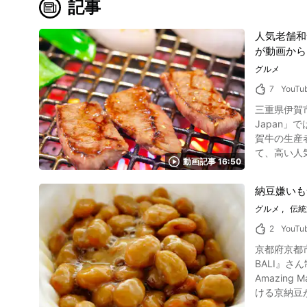
記事
人気老舗和
が動画から
グルメ
7
YouTu
三重県伊賀市の
Japan」で
賀牛の生産
て、高い人気があります。 今回は、伊賀牛の特徴と、動画で紹
動画記事 16:50
和牛肉の伊賀牛とは 写真：伊賀牛 伊賀牛とは、三重県伊賀市・名張市において肥育
庫県の但馬牛（
納豆嫌いも
技術で伊賀
グルメ
伝統
になったと言われています。 伊賀盆地の清浄な空気と水
は香りとコクがあり、と
2
YouTu
ます。 伊賀地
京都府京都
焼きとは 画像引用 :YouTube screenshot 伊賀牛の老舗「金谷 本店」は、4代にわたって伊賀牛を生産する生産者の和食屋です。 「金谷」のメ
BALI』さん
ニューは、
Amazin
イレクトに
ける京納豆ができるまでの
「金谷 本
にも色々な