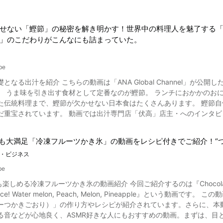
ら動画をご覧になれば、焼き上がった伊賀牛のやわらかさを感じていただけるでしょう。 幻の牛肉とも
も「赤大豆」や「青大豆」、「黒大豆」などの品種があります。 その中でも赤大豆は、栽培している農家が少なく珍し
養価と旨味の強さは他の品種よりも高く「幻の大豆」とも称されています。 赤大豆の食べ方はどんなものがあ
をからめて炭火で香ばしく焼かれたおいしそうな伊賀牛の動画をご覧に
せない「鰹節」の秘密を解き明かす！世界中の料理人を魅了する
が口に残り、気になったことはありませんか？赤大豆はスッと歯が通る
」のこだわりがこんなにも詰まっていた。
味が強いため煮豆など、豆の味をしっかり味わいたい人向けのレシピが多く公開されています
ん草と白和えなど食べ方はさまざま。工夫をこらしてみるのも楽しいか
京納豆」は職人が手間をかけて作り上げる逸品！ 画像引用 :YouTube screenshot 動画では、
be
する納豆メーカー、藤原食品さんが紹介されています。一般的な大豆を
Channel」が公開した「KATSUOBUSHI - IS JAPAN COOL? WASHOKU - 和食 （鰹
5年連続優秀賞を受賞した「京納豆大粒」や「鴨川納豆」など数種類の納豆があ
土料理、そしてお節
いすることから始まります。優しく手洗いし、元の大きさの約2倍になるまで水に浸します。
た伝統料理まで、鰹節が欠かせない日本食はたくさんあります。 鰹節
は藤原食品さんのこだわりと歴史がつまった圧力釜をご覧いただけます
だ重宝されています。 動画では出汁専門店「伏高」店主・へのインタビ
いうちにパック詰めされ、さらに醗酵室で20時間ほど寝かし、ようやく
店です。 鰹節だけではなく昆布や煮干しなど海の出汁を取り扱い、高
だったという藤原社長。しかし、今では、京都だけでなく全国にファンを持
します。 鰹節は栄養満点！健康にもよい食材 鰹節で取った出汁は塩分を少なくしても十分に美味しさが感じ
豆」まとめ 納豆は、「畑の肉」といわれるほど良質なタンパク質が含
きも大満足「冷凍フルーツかき氷」の動画をレシピ付きでご紹介！“
、積極的にレシピに取り入れたい材料です。 また、和食に限らず、乳幼
食品としてダイエットに関心のある人からも注目されるように。 大豆を発酵させることにより、さらに栄養価がアップし
・ビジネス
入れることでうま味が加わり、調味料を入れなくても十分美味しくなるの
。ですが、藤原食品の社長が納豆嫌いだったように、日本人の中でも好
ですね。 鰹節の種類 動画では2：50から、市販と節状の違いが説明されています。 スーパーでよく見る削
にく、カレーなどの香辛料を使うと和らぐようです。一度お試しください。 納豆好きな人の中には、赤大豆納
be
は削り節と呼んでいます。 また、製造過程において、カビを表面につけ
らなかった、あるいは知っていたけど食べたことはないという人もいる
も楽しめる冷凍フルーツかき氷の動画紹介 今回ご紹介するのは『Chocola
本節と呼んでいます。 本節の賞味期限は、メーカーが推奨する状態できちん
しれません。「幻の大豆」とまで称される赤大豆納豆。ぜひとも一度、
Water melon, Peach, Melon, Pineapple』という動画です。 この動画では、フルーツ丸ごとを凍らせた「冷凍フルーツかき氷（れ
ーつかきごおり）」の作り方やレシピが紹介されています。さらに、本
01年に土佐与市という人物が焼津に伝えた土佐節の製法がもとになっています。 ま
音などが心地良く、ASMR好きな人にもおすすめの動画。まずは、目と耳で動画を楽し
置し、生産量日本一を誇る鹿児島県枕崎市です。 枕崎の鰹節の歴史は古