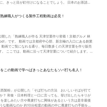
と目が釘付けになることでしょう。 日本のお茶請け
たら購入できるかもしれません。 そのほか、通販で手に入れる
イーツのかき氷。今では、市販のかき氷機を使ってお店で提供
のが発祥と言われています。 硬めでぱりっとした
味わえますよ。 まとめ 夏の風物詩であるラ
、熟練職人がつくる製作工程動画は必見！
くの人に愛されています。 そのため、詰め合わせ商品などを御
り出してコレクションしていたという方も多いのではないでし
リジナルの「冷凍フルーツかき氷」が簡単に楽しめます。フル
す。 本物の草加煎餅には、地域団体商標としてシンボルマーク
き氷を作ってみませんか。インスタ映えする「冷凍フルーツか
スで生まれたレモ
けに、瓶のラムネを飲みたくなった人もいるのでは？
心部、新京極の入口にある創業
売
します。
ため、一日1,500枚～2,000枚程度しか焼けないそうで
タンニンによって食用部分に密着していないので、煎ったものを
と九鬼国次郎は、東京浅草の仲見世に、日本で初めての甘栗屋・金
産で作られる煎餅よりは価格は高めですが、素朴でお米の味が
ツをこの動画で学べばきっとあなたもソバ打ち名人！
く、ヨーロッパやアメリカ大陸で同地原産の栗外川合わせること
き上がる手助けもしています。 ② 選別 動画の
ものは提供出来ないので取り除いていきます。 こちらも手作業と