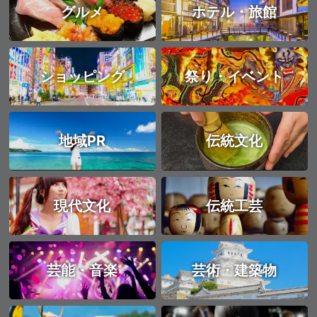
グルメ
ホテル・旅館
ショッピング
祭り・イベント
地域PR
伝統文化
現代文化
伝統工芸
芸能・音楽
芸術・建築物