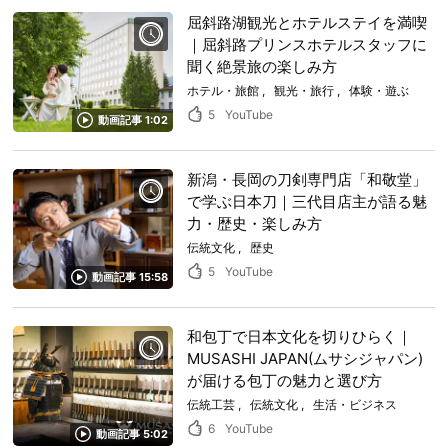
屈斜路湖観光とホテルステイを満喫
｜屈斜路プリンスホテルスタッフに
聞く絶景旅の楽しみ方
ホテル・旅館
観光・旅行
体験・遊ぶ
5
YouTube
動画記事 1:02
新潟・長岡の刀剣専門店「和敬堂」
で学ぶ日本刀｜三代目店主が語る魅
力・歴史・楽しみ方
伝統文化
歴史
5
YouTube
動画記事 15:58
和包丁で日本文化を切りひらく｜
MUSASHI JAPAN(ムサシジャパン)
が届ける包丁の魅力と選び方
伝統工芸
伝統文化
生活・ビジネス
6
YouTube
動画記事 5:02