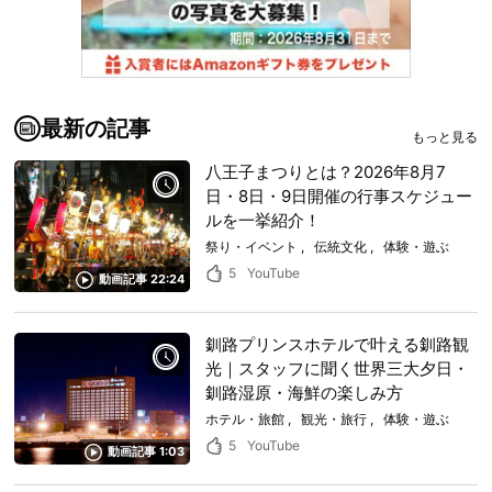
最新の記事
もっと見る
八王子まつりとは？2026年8月7
日・8日・9日開催の行事スケジュー
ルを一挙紹介！
祭り・イベント
伝統文化
体験・遊ぶ
5
YouTube
動画記事 22:24
釧路プリンスホテルで叶える釧路観
光｜スタッフに聞く世界三大夕日・
釧路湿原・海鮮の楽しみ方
ホテル・旅館
観光・旅行
体験・遊ぶ
5
YouTube
動画記事 1:03